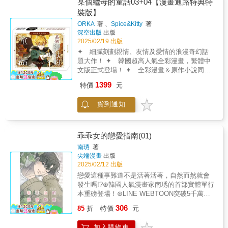
的嚴酷刑罰，唯有即刻繼承家主之位，才有機
某個繼母的童話03+04【漫畫通路特典特
會行使豁免權。為了守護傑瑞米、守護他成為
裝版】
騎士的夢想，舒莉竟親自站上法庭，主張她與
ORKA
著 、
Spice&Kitty
著
已故侯爵的婚姻無效──!?
深空出版
出版
2025/02/19 出版
✦ 細膩刻劃親情、友情及愛情的浪漫奇幻話
題大作！ ✦ 韓國超高人氣全彩漫畫，繁體中
文版正式登場！ ✦ 全彩漫畫＆原作小說同步
來襲！ & 從此刻起， 我就是屬於妳的劍。 重
1399
特價
元
生繼母 vs 守護騎士 為拯救深陷危機的繼子，
16歲繼母即將賭上一切── & 一場慶祝聖誕佳節
貨到通知
的皇宮宴會， 卻暗藏針對舒莉及傑瑞米的卑劣
陷阱。 在幕後推手別有用心的安排下， 傑瑞米
不僅因涉嫌謀害皇太子而被捕入獄， 更面臨斬
斷右臂的嚴酷刑罰， 唯有即刻繼承家主之位，
乖乖女的戀愛指南(01)
才有機會行使豁免權。 為了守護傑瑞米、守護
南琇
著
他成為騎士的夢想， 舒莉竟親自站上法庭， 主
尖端漫畫
出版
張她與已故侯爵的婚姻無效──!? & -- & ※漫畫
2025/02/12 出版
通路特典特裝版內含： & ① 【漫畫】某個繼母
戀愛這種事難道不是活著活著，自然而然就會
的童話03 & ② 【漫畫】某個繼母的童話04 &
發生嗎!?⊛韓國人氣漫畫家南琇的首部實體單行
③ 雙面壓克力立牌 ◇規格：14.5 &times;
本重磅登場！⊛LINE WEBTOON突破5千萬人
20.5cm（整板）／3mm壓克力／雙面開版全彩
觀看！⊛評價高達9.9分的超人氣青春戀愛喜劇
306
+局部白墨 ◇韓國知名繪者 ORKA 繪製 & ④
85
折
特價
元
♡沒有戀愛經驗的乖乖女孩要主動出擊!?生活
霧透質感夾鍊袋 ◇規格：21 &times;
等級滿等的鄭攸秀，在戀愛方面也能達到滿等
14.8cm／霧透PVC+白墨 ◇韓國知名繪者
加入購物車