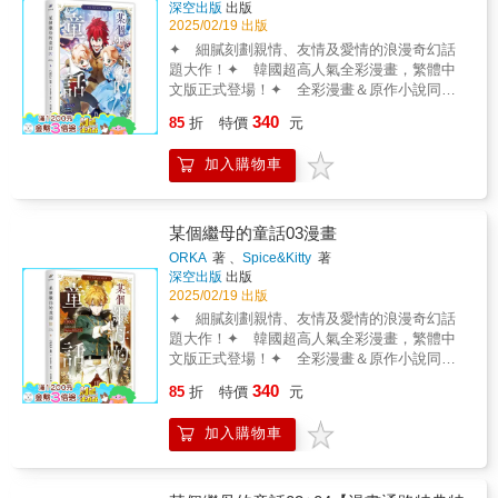
四伏…？
深空出版
出版
2025/02/19 出版
✦ 細膩刻劃親情、友情及愛情的浪漫奇幻話
題大作！✦ 韓國超高人氣全彩漫畫，繁體中
文版正式登場！✦ 全彩漫畫＆原作小說同步
來襲！&這是我唯一能為妳獻上的悼詞。重生繼
340
85
折
特價
元
母 vs 不祥終曲來自不復存在的過去，某個童話
的悔恨結局&hellip;&hellip;&舒莉的第一次人
加入購物車
生，終止於傑瑞米結婚的那一天。慘死於盜賊
之手的她，只留下這場致命事故的諸多疑點，
以及來不及挽回的沉重遺憾。這時，與舒莉幾
乎沒有交集的諾拉，竟為了替她復仇而暗中展
某個繼母的童話03漫畫
開調查&hellip;&hellip;即使揭露真相的後果將吞
ORKA
著 、
Spice&Kitty
著
噬整座帝國，也要讓所有害死舒莉的共犯付出
深空出版
出版
代價，他的孤注一擲，或許終將催化跨越時空
2025/02/19 出版
的奇蹟──
✦ 細膩刻劃親情、友情及愛情的浪漫奇幻話
題大作！✦ 韓國超高人氣全彩漫畫，繁體中
文版正式登場！✦ 全彩漫畫＆原作小說同步
來襲！&從此刻起，我就是屬於妳的劍。重生繼
340
85
折
特價
元
母 vs 守護騎士為拯救深陷危機的繼子，16歲繼
母即將賭上一切──&一場慶祝聖誕佳節的皇宮
加入購物車
宴會，卻暗藏針對舒莉及傑瑞米的卑劣陷阱。
在幕後推手別有用心的安排下，傑瑞米不僅因
涉嫌謀害皇太子而被捕入獄，更面臨斬斷右臂