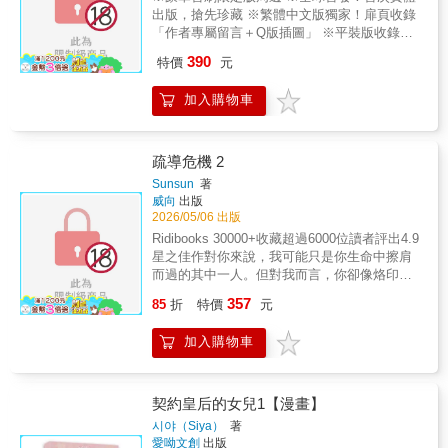
出版，搶先珍藏 ※繁體中文版獨家！扉頁收錄
「作者專屬留言＋Q版插圖」 ※平裝版收錄：
1、《慾望之影》Vol.1單行本 2、雙變光柵卡
390
特價
元
3、特寫收藏小卡 4、「光影定格」底片風透卡
*2 5、雙面逆向銀電影票根 文緒翰與申車恩自
加入購物車
小青梅竹馬。成年後，車恩察覺自己壓抑已久
的受虐傾向，開始刻意疏遠緒翰。然而緒翰早
已設局，頂替砲友現身，打破兩人之間的界
線。失控的親密壓垮了車恩，也讓緒翰的偏執
疏導危機 2
浮出水面。從此，兩人的關係滑向曖昧與危
Sunsun
著
險。
威向
出版
2026/05/06 出版
Ridibooks 30000+收藏超過6000位讀者評出4.9
星之佳作對你來說，我可能只是你生命中擦肩
而過的其中一人。但對我而言，你卻像烙印一
樣，深深地落下了痕跡。溫柔美人嚮導攻 X 傲
357
85
折
特價
元
嬌帥氣哨兵受
加入購物車
契約皇后的女兒1【漫畫】
시야（Siya）
著
愛呦文創
出版