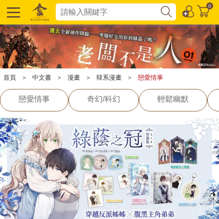
0
首頁
＞
中文書
＞
漫畫
＞
韓系漫畫
＞
戀愛情事
戀愛情事
奇幻/科幻
輕鬆幽默