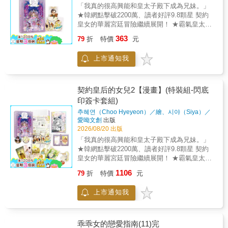
刷、無盒腰，左上角有貼紅色圓點的為正面4.
「我真的很高興能和皇太子殿下成為兄妹。」
商品示意圖僅供參考，實際印刷顏色及效果請
★韓網點擊破2200萬、讀者好評9.8顆星 契約
以實品為準5. 贈品盒等外包裝為保護之用，若
皇女的華麗宮廷冒險繼續展開！ ★霸氣皇太子
因運送產生些微碰撞、壓痕等狀況皆屬正常現
vs.俊美小公爵 左右宮廷局勢的兩大勢力接班人
363
象，恕無法退換6. 限量商品無庫存時，若有瑕
79
折
特價
元
帥氣登場！ 莉莉卡卻與他們有意想不到的巧
疵無法換貨，僅能接受退貨= 商品簡介 =「從
遇？ ★同步推出限量特裝組「閃底印簽卡套
天而降」磁吸壓克力吊飾材質：2+1cm透明壓
上市通知我
組」 雙閃徽章、作者加筆壓克力燙印簽名板、
克力╱皆雙面同圖╱底座有埋磁鐵尺寸：吊飾
書本造型壓克力卡套（附吊飾）……獨家精美
約6.5x12.5cm、底座約9.15x5.9cm 莉莉卡的母
周邊，限量珍藏 ★ 隨書好禮大方送： 隨書贈
親送了她一把過於華麗的陽傘，但莉莉卡仍愛
送「夕陽茶會」精美留言卡 ★預購贈品： 「契
契約皇后的女兒2【漫畫】(特裝組-閃底
不釋手地拿著去花園散步，結果一陣大風颳
約皇女的宮廷生活」PVC透卡 尺寸：
印簽卡套組)
過，讓她連人帶傘一起飛上天了！吊飾裝組起
5.4x8.5cm PVC透卡一組三款，莉莉卡今天依
來後，莉莉卡就成了可愛的飛天小公主，和飛
추혜연（Choo Hyeyeon）／繪、시야（Siya）／
然在努力收集獎勵糖果喔！精美畫風的角色透
著
著
愛呦文創
出版
舞的花瓣一起飛過街道上空，成了十分應景又
卡，限量珍藏 （數量有限，送完為止） 憑藉著
2026/08/20 出版
實用的吊飾。壓克力底座可磁吸在冰箱、白
出色的能力及可愛的力量，莉莉卡慢慢在宮中
板、電腦主機、辦公桌隔板……等任何帶磁性
「我真的很高興能和皇太子殿下成為兄妹。」
累積了一些聲望，並在誤打誤撞間悄悄改變了
的物品上，當冰箱貼使用。注意事項：1. 壓克
★韓網點擊破2200萬、讀者好評9.8顆星 契約
宮廷的勢力。為了迎接即將回宮的皇太子堂
力表面可能存在細小劃痕，此情況不在售後範
皇女的華麗宮廷冒險繼續展開！ ★霸氣皇太子
哥，莉莉卡滿懷期待地籌辦了一場精緻的茶
圍內2. 若使用或保存不當造成消磁，恕無法退
vs.俊美小公爵 左右宮廷局勢的兩大勢力接班人
會，想親近這位傳說中的兄長，兄妹兩人卻有
1106
79
折
特價
元
換3. 壓克力製品較脆弱，使用時請小心勿揮落
帥氣登場！ 莉莉卡卻與他們有意想不到的巧
了奇妙的相遇……某天，莉莉卡撐著媽媽送的
或碰掉，若使用不當而摔壞，恕無法退換= 小
遇？ ★同步推出限量特裝組「閃底印簽卡套
華麗蕾絲陽傘在花園散步，意外邂逅了有著驚
上市通知我
說內容簡介 = 憑藉著出色的能力及可愛的
組」 雙閃徽章、作者加筆壓克力燙印簽名板、
人容貌的漂亮男孩──巴拉特家族最傑出的作
力量，莉莉卡慢慢在宮中累積了一些聲望，並
書本造型壓克力卡套（附吊飾）……獨家精美
品，菲約爾德．巴拉特小公爵。究竟這兩位話
在誤打誤撞間悄悄改變了宮廷的勢力。為了迎
周邊，限量珍藏 ★ 隨書好禮大方送： 隨書贈
題人物的接連現身，會為莉莉卡的契約皇女之
接即將回宮的皇太子哥哥，莉莉卡滿懷期待地
送「夕陽茶會」精美留言卡 ★預購贈品： 「契
乖乖女的戀愛指南(11)完
路，掀起怎樣翻天覆地的改變呢？「我……第