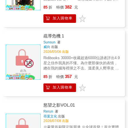
的蘭無法趕回領地，尤司塔夫能否獨立守護拉
來襲！ 妳所堅信的幸福，不過是謊言構築的泡
382
奇亞？© Siya&Sarkk&Eunhye
85
折
特價
元
影──重生繼母 vs 貪婪獵手迫近的暗影及昔日
kim&binu/DAON STUDIOTaiwan edition
噩夢，將摧毀所有自欺欺人的假象……艾利亞
published by arrangement with DAON STUDIO
加入購物車
斯受人引誘，深陷專為貴族子弟開設的頂級賭
through RIVERSE Inc.Taiwan translation ©
場。為防患未然，諾拉與傑瑞米率先聯手出
KADOKAWA TAIWAN CORPORATION
擊，不料一份私下送到舒莉手中的禮物，竟在
此時喚醒她刻意遺忘的回憶──那些夜復一夜的
疏導危機 1
夢遊症狀與不明驚懼，似乎都源自舒莉與已逝
Sunsun
著
丈夫不為人知的過往。隨著真相浮出水面，潛
威向
出版
伏的狩獵者步步進逼，舒莉竭力維繫的安穩生
2026/05/06 出版
活，已然岌岌可危……
Ridibooks 30000+收藏超過6000位讀者評出4.9
星之佳作我真的不懂。為什麼那傢伙的表情，
總在我的腦海裡揮之不去。溫柔美人嚮導攻 X
傲嬌帥氣哨兵受
357
85
折
特價
元
加入購物車
慾望之影VOL.01
Rerun
著
尋葉文化
出版
2026/07/08 出版
※豪華首刷限定版周邊 ※全球首發！首次實體