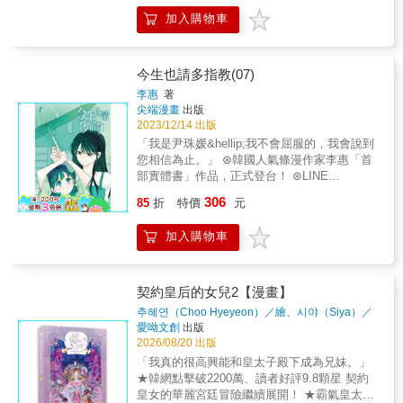
說，也對。」台版獨家番外（印在書內）作者
加入購物車
印簽（印在書內）獨家新圖透卡
今生也請多指教(07)
李惠
著
尖端漫畫
出版
2023/12/14 出版
「我是尹珠媛&hellip;我不會屈服的，我會說到
您相信為止。」 ⊛韓國人氣條漫作家李惠「首
部實體書」作品，正式登台！ ⊛LINE
WEBTOON人氣排行榜作品，超過3000萬觀看
306
85
折
特價
元
次數、9.98分超高評價，一看就入迷！ ⊛同名
真人版電視劇由製作多部現象級韓劇《鬼
加入購物車
怪》、《愛的迫降》的tvN操刀， 《哲仁皇
后》申惠善、《梨泰院class》安普賢領銜主
演，好評如潮！ 下一生，我也想記住你；這一
世，只為與你相遇。 甜到牙疼！！超越輪迴的
契約皇后的女兒2【漫畫】
愛情故事&hearts; 史上最會撩人的女主角潘知
추혜연（Choo Hyeyeon）／繪、시야（Siya）／
音，今生也要積極向文瑞夏發動直球攻勢！！
著
著
愛呦文創
出版
潘知音為了不讓瑞夏陷入無邊無際的罪惡感之
2026/08/20 出版
中， 說出自己就是尹珠媛這個祕密， 並把以前
「我真的很高興能和皇太子殿下成為兄妹。」
送給他的箱子鑰匙位置告訴他。 瑞夏得知這個
★韓網點擊破2200萬、讀者好評9.8顆星 契約
真相後，還能坦然待在知音身邊嗎&hellip;！？
皇女的華麗宮廷冒險繼續展開！ ★霸氣皇太子
終於坦白相認！感人心脾的第7集！ &