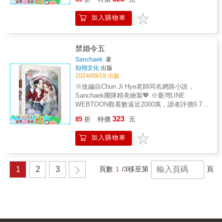
叛！重生歸來，展開大快人心的華麗復仇，順
便與霸道帥氣的部長談場甜甜的戀愛❤《和我
加入購物車
老公結婚吧》經典原著只在LINE WEBTOON線
上看：https://lin.ee/3yup8uG/wttw&智媛和志
赫喜獲雙胞胎，生活忙碌且充實，志赫信守承
諾，給予智媛滿滿的愛與支持，讓她毫無後顧
禁婚令五
之憂地去實踐重生最大的使命！熙妍和恩浩甜
Sanchaek
著
蜜戀愛，卻遭長期海外派遣打斷，為跨越距離
知翎文化
出版
與時差的阻礙，展開浪漫雙向求婚！茱蘭和俊
2024/09/19 出版
錫感情逐漸升溫，俊錫直球攻勢不斷，終於突
※改編自Chun Ji Hye老師同名網路小說，
破茱蘭的重重心防，獲得糖果定情之吻！最終
Sanchaek團隊精美繪製💖 ※臺灣LINE
篇章即將畫下句點，而幸福會一直延續──
WEBTOON觀看數逼近2000萬，讀者評價9.7分
人氣作品👍 ※前有溫柔深情美男殿下，後有癡
323
85
折
特價
元
情專一前未婚夫，素娘究竟情歸何處？ ※宮中
竟再次出現世子嬪的鬼魂？！且看素娘如何大
加入購物車
顯神通找出真相！ ※隨書附贈精美封面造型卡
🌺 韓國Naver網站9.8分高人氣，爆笑宮廷羅曼
史火熱回歸👄 改編韓劇大獲好評🌺 黑暗再次籠
罩宮中，過往的陰謀捲土重來── 素娘與王能否
1
2
3
頁數
1
/3
移至第
頁
攜手共度難關？！ 隨書附贈造型卡×1 「原來是
這樣。 原來我一直以來幫忙牽線的戀人們， 就
是用這樣的心意彼此相愛啊。」 王的公開承
諾，令素娘感到欣慰又覺得空虛， 解除禁婚令
的目的已達成， 她在過程中將心也交了出去，
可是由謊言建築起的關係，最終只能以悲劇收