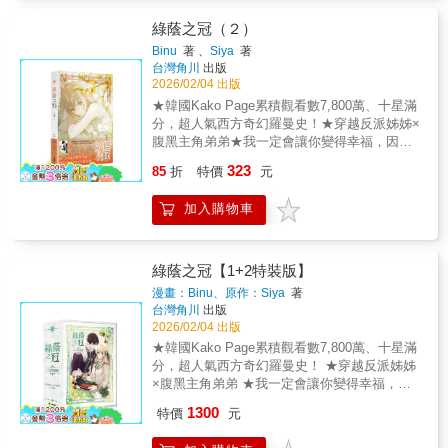
枯萎之際，一位神祕而溫馴的年輕男子帶著炙
熱的愛意步步逼近。這場如玫瑰般帶刺卻迷人
綠蔭之冠（２）
的年下之戀，究竟是危險的誘惑，還是救贖的
Binu
著 、
Siya
著
開始？
台灣角川
出版
2026/02/04 出版
★韓國Kako Page累積觀看數7,800萬、十星滿
分，超人氣西方奇幻羅曼史！★穿越反派姊姊×
腹黑主角弟弟★我一定會讓你變得幸福，因為
這本小說的作者就是我！【首刷限定】精美小
323
85
折
特價
元
卡（※首刷售完即無贈品）「我不喜歡姊姊在
我手中輕易死掉。」為了向小說男主角宣示忠
加入購物車
誠，蘭挺身而出，替未成年的他守護家族，擔
任臨時家主，處理層出不窮的危機。為奪取家
主之位，叔叔竟教唆堂哥玷汙她。噩耗接踵而
至──這裡並非小說世界，預知的外掛不復存
綠蔭之冠【1+2特裝版】
在，她該如何應對？前有鉅額債務，後有虎視
漫畫：Binu、原作：Siya
著
眈眈的叔叔，還有帶著懷疑，提前畢業歸來的
台灣角川
出版
弟弟……只是想活下去，怎麼會這麼困難呢？©
2026/02/04 出版
Siya&Sarkk&Eunhye kim&binu/DAON
★韓國Kako Page累積觀看數7,800萬、十星滿
STUDIOTaiwan edition published by
分，超人氣西方奇幻羅曼史！ ★穿越反派姊姊
arrangement with DAON STUDIO through
×腹黑主角弟弟 ★我一定會讓你變得幸福，因
RIVERSE Inc.Taiwan translation ©
為這本小說的作者就是我！ ★1+2特裝版收
1300
KADOKAWA TAIWAN CORPORATION
特價
元
錄： 1.漫畫單行本1+2（皆含首刷贈品小卡）
2.壓克力搖搖立牌（尺寸：16cm×14cm） 3.多