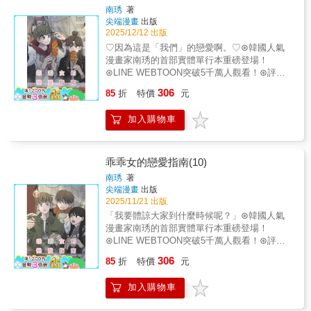
籌辦了一場精緻的茶會，想親近這位傳說中的
約皇女的宮廷生活」PVC透卡 尺寸：
一次看到這麼優美的曲膝禮……可以教我
南琇
著
兄長，兄妹兩人卻有了奇妙的相遇……某天，
5.4x8.5cm PVC透卡一組三款，莉莉卡今天依
尖端漫畫
出版
嗎？」＝延伸閱讀＝愛生活◆愛閱讀◆愛創作
莉莉卡撐著媽媽送的華麗蕾絲陽傘在花園散
然在努力收集獎勵糖果喔！精美畫風的角色透
2025/12/12 出版
更多精采活動與新書訊息請關注：愛呦文創粉
步，意外邂逅了有著驚人容貌的漂亮男孩──巴
卡，限量珍藏 （數量有限，送完為止） 契約皇
絲團：https://www.facebook.com/iyao.book/
♡因為這是「我們」的戀愛啊。♡⊛韓國人氣
拉特家族最傑出的作品，菲約爾德．巴拉特小
后的女兒2【漫畫】(特裝組-閃底印簽卡套組)╱
漫畫家南琇的首部實體單行本重磅登場！
公爵。究竟這兩位話題人物的接連現身，會為
全彩漫畫第2集、明信片（1組6張）、皇太子與
⊛LINE WEBTOON突破5千萬人觀看！⊛評價
莉莉卡的契約皇女之路，掀起怎樣翻天覆地的
小公爵款雙閃徽章組（1組2款）、壓克力裱裝
高達9.9分的超人氣青春戀愛喜劇♡母胎單身的
改變呢？＝延伸閱讀＝愛生活◆愛閱讀◆愛創
306
燙色印簽簽名板、書本造型壓克力卡套、預購
85
折
特價
元
乖乖女戀愛等級上升！戀愛指南的最終篇章
作更多精采活動與新書訊息請關注：愛呦文創
贈品「契約皇女的宮廷生活」PVC透卡（1組3
♡【故事簡介】思索未來志向的攸秀、彼此互
粉絲團：https://www.facebook.com/iyao.book/
張）備註：1. 預購贈品數量有限，送完為止，
加入購物車
相坦誠與和解的佑元與在賢、完成街頭表演的
預購結束後所出貨的商品就不再附贈2. 商品示
喬恩、決定告別單戀的夏南，每個人都在用自
意圖僅供參考，實際印刷顏色及效果請以實品
己的方式尋找自己人生的正確解答！邁向未來
為準，謝謝3. 閃底徽章及簽名板的表層上有燙
的完結篇!!
乖乖女的戀愛指南(10)
金，都是燙在表層，若保存不當，因碰撞、磨
南琇
著
擦、刮除、黏貼等因素造成燙金磨損，恕無法
尖端漫畫
出版
退換4. 贈品盒等外包裝為保護之用，若因運送
2025/11/21 出版
產生些微碰撞、壓痕等狀況皆屬正常現象，恕
「我要體諒大家到什麼時候呢？」⊛韓國人氣
無法退換= 商品簡介 =一、壓克力裱裝炫彩印
漫畫家南琇的首部實體單行本重磅登場！
簽簽名板（獨家新圖）尺寸：13.8x19.8cm材
⊛LINE WEBTOON突破5千萬人觀看！⊛評價
質：壓克力、幻彩蠶絲白閃底、表層有燙色印
高達9.9分的超人氣青春戀愛喜劇♡衝突一觸即
簽、鐳射銀裱框Choo Hyeyeon老師誠意滿滿，
306
85
折
特價
元
發!!到底是從哪裡開始出錯的呢？【故事簡介】
為臺灣讀者加筆畫了新圖，並手寫了一句給讀
長期累積下來的不滿與誤解，漸漸成為佑元與
者的話，壓克力表層有燙粉色的作者手寫問候
加入購物車
在賢之間的嫌隙，兩人開始漸行漸遠…積怨已
和簽名，獨一無二的藏品，漫迷必收！注意事
久的在賢最終忍不住與佑元發生爭執！兩人還
項：1.表面可能存在細小劃痕，此情況不在售