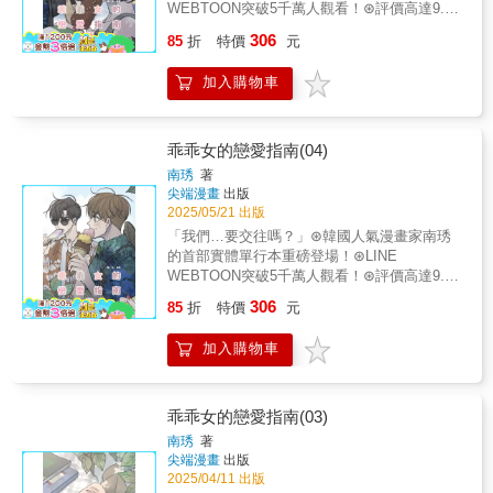
WEBTOON突破5千萬人觀看！⊛評價高達9.9
分的超人氣青春戀愛喜劇♡為什麼一切始終無
306
85
折
特價
元
法開花結果？【故事簡介】在單戀的路上屢屢
受挫的攸秀，決定開始拉開與在賢之間的距
加入購物車
離，而佑元不再甘願只當「親近的學長」，下
定決心要向攸秀告白!?直擊真心的第5集!!
乖乖女的戀愛指南(04)
南琇
著
尖端漫畫
出版
2025/05/21 出版
「我們…要交往嗎？」⊛韓國人氣漫畫家南琇
的首部實體單行本重磅登場！⊛LINE
WEBTOON突破5千萬人觀看！⊛評價高達9.9
分的超人氣青春戀愛喜劇♡難以按耐的情感集
306
85
折
特價
元
將湧出…【故事簡介】攸秀對在賢的感情與日
俱增，無法克制的感情讓攸秀決定要將這段關
加入購物車
係更進一步！在旁看著兩人的佑元，決定用自
己的方式向攸秀靠近，充滿暗戀的悸動與酸楚
的第4集!!
乖乖女的戀愛指南(03)
南琇
著
尖端漫畫
出版
2025/04/11 出版