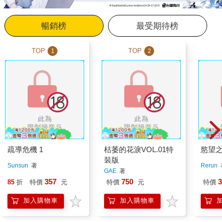
暢銷榜
最受期待榜
TOP
TOP
1
2
疏導危機 1
枯萎的花淚VOL.01特
慾望之
裝版
Sunsun
著
Rerun
GAE
著
357
750
3
85
折
特價
元
特價
元
特價
加入購物車
加入購物車