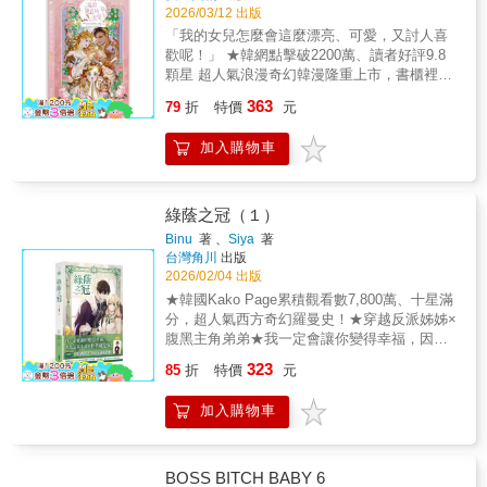
2026/03/12 出版
「我的女兒怎麼會這麼漂亮、可愛，又討人喜
歡呢！」 ★韓網點擊破2200萬、讀者好評9.8
顆星 超人氣浪漫奇幻韓漫隆重上市，書櫃裡不
能少了這一本！ ★當媽媽拿了重生劇本，而我
363
79
折
特價
元
負責拿可愛劇本？ 最會撫慰人心的少女，帶來
一場盛大又療癒的奇幻之旅 華麗插畫風格，每
加入購物車
一幀畫面都帶來極致視覺饗宴 ★同步推出兩大
限量套組「閃底印簽套組」、「磁吸吊飾收納
組」 雙閃徽章、壓克力裱裝燙印簽名板、鐳射
卡、磁吸串串壓克力吊飾、水晶浮雕轉印貼紙
綠蔭之冠（１）
（附天地蓋小方盒）……獨家精美周邊，限量
Binu
著 、
Siya
著
珍藏 ★ 隨書好禮大方送： 隨書贈送「莉莉，
台灣角川
出版
我愛妳」精美留言卡 善良樂觀的莉莉卡，和每
2026/02/04 出版
天喝得酩酊大醉的母親住在貧民區相依為命，
★韓國Kako Page累積觀看數7,800萬、十星滿
即使被母親嫌棄，她仍敬業工作，獨自養家糊
分，超人氣西方奇幻羅曼史！★穿越反派姊姊×
口。直到有天，媽媽從恍如隔世的宿醉中驚
腹黑主角弟弟★我一定會讓你變得幸福，因為
醒，想起前世種種，悔恨不已，母女抱頭痛哭
這本小說的作者就是我！【首刷限定】精美小
323
一場後，媽媽發誓今生要想辦法出人頭地，守
85
折
特價
元
卡（※首刷售完即無贈品）「我從未把姊姊當
護寶貝女兒，於是，告訴莉莉卡，她要去參加
作家人看待。」一場車禍，讓她穿越進自己寫
一場重要的宮廷舞會……幾天後，突然有人來
加入購物車
的小說，成為欺負男主角「尤司塔夫」的繼姊
接莉莉卡入宮，原來母親和皇帝私下達成協
「蘭」。身為砲灰反派，結局自然是被男主角
議，成了契約皇后，莉莉卡也從平民少女搖身
殺掉！為了活命，也為了讓心愛的男主角幸
變成帝國唯一的皇女，而繼兄則為皇太子。單
福，蘭努力改變劇情，悲劇卻依舊降臨，公爵
BOSS BITCH BABY 6
純的莉莉卡就此闖入充滿魔法與險惡人心的皇