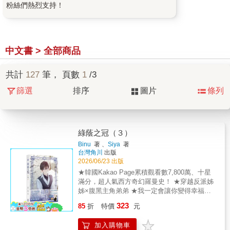
粉絲們熱烈支持！
中文書 > 全部商品
共計
127
筆， 頁數
1
/3
篩選
排序
圖片
條列
綠蔭之冠（３）
Binu
著 、
Siya
著
台灣角川
出版
2026/06/23 出版
★韓國Kakao Page累積觀看數7,800萬、十星
滿分，超人氣西方奇幻羅曼史！ ★穿越反派姊
姊×腹黑主角弟弟 ★我一定會讓你變得幸福，
因為我知道故事的結局！ 【首刷限定】精美小
323
85
折
特價
元
卡（※首刷售完即無贈品） 「在我當上家主之
前，姊姊不能死。」即使這裡並非自己筆下的
加入購物車
小說世界，蘭仍決定以掌握的先機和現代知