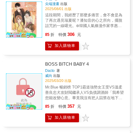
向文瑞夏發動直球攻勢!!【故事簡介】收錄平淡
無法退換二、水晶浮雕燙金轉印貼紙（1組2
尖端漫畫
出版
磨砂「皇室大婚款」為絲絨銀票卡、「花容月
皇后，莉莉卡也從平民少女搖身變成帝國唯一
而深刻的過去、現在，以及未來!!一切事件結束
款）尺寸：10.5x15cm╱燙玫瑰金使用方式：
2025/08/01 出版
貌款」為磨砂鐳射票，兩款不同材質的票卡，
的皇女，而繼兄則為皇太子。單純的莉莉卡就
後的四人、高中時期的文瑞夏與河道允、與文
可自行剪貼在任何平面物品上，例如筆電、手
這段期間，我經歷了那麼多痛苦，會不會是為
呈現不同閃光質感。兩款皆為雙面不同圖，可
此闖入充滿魔法與險惡人心的皇城，稟持著
瑞夏重逢之前的潘知音，那些在本傳之外，不
機殼、水杯……等。另附一個天地蓋的方形小
了再次遇見瑞夏呢？潘知音的心之所向，擺脫
當書籤使用，或當票卡收藏。四、明信片A組尺
「契約皇女」應有的敬業精神，在爾虞我詐的
為人知的故事們……- 為愛轉世！《今生也請多
鐵盒，可以自行用貼紙做裝飾，並收納剪下來
詛咒的一線曙光。⊛韓國人氣條漫作家李惠
寸：10.5x15cm明信片1組3款，共2組6款，快
宮廷裡展開華麗冒險！「啊啊，原來被母親抱
指教》浪漫原著至LINE WEBTOON 搶先看>>
的貼紙，打造獨一無二的專屬置物盒 注意事
「首部實體書」作品，正式登台！⊛LINE
來收集= 內容簡介 = 善良樂觀的莉莉卡，
在懷裡，是這麼美妙的一件事啊！」＝延伸閱
306
https://lin.ee/omhNJ6e/wttw
項：1. 鐵盒表面可能存在細小劃痕，此情況不
85
折
特價
元
WEBTOON人氣排行榜作品，超過3000萬觀看
和每天喝得酩酊大醉的母親住在貧民區相依為
讀＝愛生活◆愛閱讀◆愛創作更多精采活動與
在售後範圍內2. 貼紙無半斷，須自行剪貼使
次數、9.98分超高評價，一看就入迷！⊛同名真
命，即使被母親嫌棄，她仍敬業工作，獨自養
新書訊息請關注：愛呦文創粉絲團：
用 3. 將剪下的貼紙撕下離型紙，放到想黏
加入購物車
人版電視劇由製作多部現象級韓劇《鬼怪》、
家糊口。直到有天，媽媽從恍如隔世的宿醉中
https://www.facebook.com/iyao.book/
貼的物品位子上，用手壓到密合，慢慢撕下保
《愛的迫降》的tvN操刀，《哲仁皇后》申惠
驚醒，想起前世種種，悔恨不已，母女抱頭痛
護膜三、明信片B組尺寸：10.5x15cm明信片1
善、《梨泰院class》安普賢領銜主演，好評如
哭一場後，媽媽發誓今生要想辦法出人頭地，
組3款，共2組6款，快來收集= 內容簡介 =
潮！下一生，我也想記住你；這一世，只為與
守護寶貝女兒，於是，告訴莉莉卡，她要去參
BOSS BITCH BABY 4
善良樂觀的莉莉卡，和每天喝得酩酊大醉的母
你相遇。甜到牙疼!!超越輪迴的愛情故事♥史上
加一場重要的宮廷舞會……幾天後，突然有人
Dacto
著
親住在貧民區相依為命，即使被母親嫌棄，她
最會撩人的女主角潘知音，今生也要積極向文
來接莉莉卡入宮，原來母親和皇帝私下達成協
威向
出版
仍敬業工作，獨自養家糊口。直到有天，媽媽
瑞夏發動直球攻勢!!【故事簡介】潘知音試著去
議，成了契約皇后，莉莉卡也從平民少女搖身
2025/03/20 出版
從恍如隔世的宿醉中驚醒，想起前世種種，悔
找出自己為何擁有前世的記憶，卻被自己無數
變成帝國唯一的皇女，而繼兄則為皇太子。單
Mr.Blue 暢銷榜 TOP1霸道強勢女王受VS溫柔
恨不已，母女抱頭痛哭一場後，媽媽發誓今生
痛苦集結而成的心魔阻撓。潘知音是否能破除
純的莉莉卡就此闖入充滿魔法與險惡人心的皇
善良忠犬攻財閥繼承人VS負債調酒師「我希望
要想辦法出人頭地，守護寶貝女兒，於是，告
詛咒，擺脫永無止境的人生？- 為愛轉世！《今
城，稟持著「契約皇女」應有的敬業精神，在
您能改變心意。畢竟我沒有把人囚禁在地下
訴莉莉卡，她要去參加一場重要的宮廷舞
生也請多指教》浪漫原著至LINE WEBTOON
爾虞我詐的宮廷裡展開華麗冒險！「啊啊，原
室，強行取樂的興趣。」「看來……你一開始
會……幾天後，突然有人來接莉莉卡入宮，原
357
搶先看>> https://lin.ee/omhNJ6e/wttw
來被母親抱在懷裡，是這麼美妙的一件事
85
折
特價
元
就沒打算給我拒絕的選項啊。」「您要這麼
來母親和皇帝私下達成協議，成了契約皇后，
啊！」＝延伸閱讀＝愛生活◆愛閱讀◆愛創作
說，也對。」台版獨家番外（印在書內）作者
莉莉卡也從平民少女搖身變成帝國唯一的皇
更多精采活動與新書訊息請關注：愛呦文創粉
加入購物車
印簽（印在書內）首刷特典貼紙
女，而繼兄則為皇太子。單純的莉莉卡就此闖
絲團：https://www.facebook.com/iyao.book/
入充滿魔法與險惡人心的皇城，稟持著「契約
皇女」應有的敬業精神，在爾虞我詐的宮廷裡