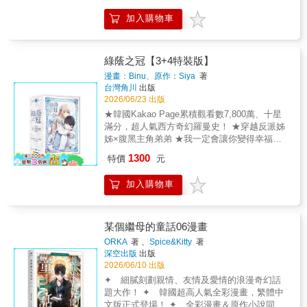
克力立牌 5、四格人生相紙 6、小卡*6 7、壓克
加入購物車
力透卡 當愛凋零，是否還能再度綻放？背叛讓
她摔進深淵，年下的愛卻如玫瑰刺入她心。一
場殘酷的背叛，將溫柔堅韌的女主角推入萬劫
不復的深淵。在她以為心已枯萎之際，一位神
綠蔭之冠【3+4特裝版】
祕而溫馴的年輕男子帶著炙熱的愛意步步逼
漫畫：Binu、原作：Siya
著
近。這場如玫瑰般帶刺卻迷人的年下之戀，究
台灣角川
出版
竟是危險的誘惑，還是救贖的開始？
2026/06/23 出版
★韓國Kakao Page累積觀看數7,800萬、十星
滿分，超人氣西方奇幻羅曼史！ ★穿越反派姊
姊×腹黑主角弟弟 ★我一定會讓你變得幸福，
因為我知道故事的結局！ ★3+4特裝版收錄：
1300
特價
元
1.漫畫單行本3+4（皆含特典小卡） 2.精美壓克
力屏風（組裝尺寸：12cm×17.8cm） 3.Q版壓
加入購物車
克力吊飾（尺寸：6cm×6cm） 4.亮銀貼紙組
（尺寸：6cm×6cm，3張） 5.甜蜜拍立得組
（尺寸：8.6cm×7.2cm，3張） 「姊姊真的只
把我當成弟弟看待嗎？」即使這裡並非自己筆
某個繼母的童話06漫畫
下的小說世界，蘭仍決定以掌握的先機和現代
ORKA
著 、
Spice&Kitty
著
知識，替心愛的「角色」擋下所有明槍暗箭。
深空出版
出版
首要任務是打破公爵家財務窘境，不僅要對抗
2026/06/10 出版
魔法師協會與貪婪侯爵的威逼，就連皇室也對
✦ 細膩刻劃親情、友情及愛情的浪漫奇幻話
拉奇亞致富的資源蠢蠢欲動，皇帝惡意批准侯
題大作！ ✦ 韓國超高人氣全彩漫畫，繁體中
爵提出的領地戰爭申請──遠在首都參加社交季
文版正式登場！ ✦ 全彩漫畫＆原作小說同步