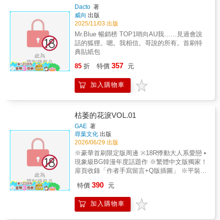
家一夕之間只剩下姊弟兩人。蘭只能改變策
Dacto
著
城，稟持著「契約皇女」應有的敬業精神，在
略，暫代家主之位，替男主角擋下豺狼虎豹般
威向
出版
爾虞我詐的宮廷裡展開華麗冒險！「啊啊，原
的親戚。然而，這個「弟弟」比想像中更難攻
2025/11/03 出版
來被母親抱在懷裡，是這麼美妙的一件事
略⋯⋯© Siya&Sarkk&Eunhye
Mr.Blue 暢銷榜 TOP1哨向AU我……見過會說
啊！」＝延伸閱讀＝愛生活◆愛閱讀◆愛創作
kim&binu/DAON STUDIOTaiwan edition
話的狐狸。嗯。我相信。哥說的所有。首刷特
更多精采活動與新書訊息請關注：愛呦文創粉
published by arrangement with DAON STUDIO
典貼紙包
絲團：https://www.facebook.com/iyao.book/
through RIVERSE Inc.Taiwan translation ©
357
KADOKAWA TAIWAN CORPORATION
85
折
特價
元
加入購物車
枯萎的花淚VOL.01
GAE
著
尋葉文化
出版
2026/06/29 出版
※豪華首刷限定版周邊 ※18R悸動大人系愛戀 •
現象級BG韓漫年度話題作 ※繁體中文版獨家！
扉頁收錄「作者手寫留言+Q版插圖」 ※平裝版
收錄： 1、《枯萎的花淚》Vol.1單行本 2、角
390
特價
元
色塔羅卡*4 3、電影票根 當愛凋零，是否還能
再度綻放？背叛讓她摔進深淵，年下的愛卻如
加入購物車
玫瑰刺入她心。一場殘酷的背叛，將溫柔堅韌
的女主角推入萬劫不復的深淵。在她以為心已