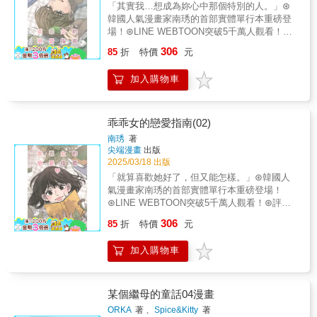
「其實我…想成為妳心中那個特別的人。」 ⊛
韓國人氣漫畫家南琇的首部實體單行本重磅登
場！ ⊛LINE WEBTOON突破5千萬人觀看！ ⊛
評價高達9.9分的超人氣青春戀愛喜劇♡ 令人悸
306
85
折
特價
元
動卻又苦澀的暗戀， 難解的三角關係， 攸秀該
如何應對呢!? 【故事簡介】 C程式語言社團旅遊
加入購物車
的過程中， 攸秀與在賢之間的關係越來越親
近， 佑元對攸秀的情感也變得難以抑制， 看著
攸秀與在賢的互動， 佑元決定不再坐以待斃! 三
角關係持續發展中…
乖乖女的戀愛指南(02)
南琇
著
尖端漫畫
出版
2025/03/18 出版
「就算喜歡她好了，但又能怎樣。」 ⊛韓國人
氣漫畫家南琇的首部實體單行本重磅登場！
⊛LINE WEBTOON突破5千萬人觀看！ ⊛評價
高達9.9分的超人氣青春戀愛喜劇♡ 一邊是心儀
306
85
折
特價
元
的學妹，一邊是多年的摯友， 羅佑元要如何在
這段三角關係中取捨呢!? 【故事簡介】 攸秀與
加入購物車
在賢學長的關係越來越親近， 與此同時，羅佑
元發現自己開始越來越在意起攸秀的一舉一
動… 然而，一名叫做夏南的學弟卻開始接近攸
秀， 甚至向佑元問起關於攸秀的事情， 並表示
某個繼母的童話04漫畫
自己好像有喜歡的人了!? 佑元的感情之路危機
ORKA
著 、
Spice&Kitty
著