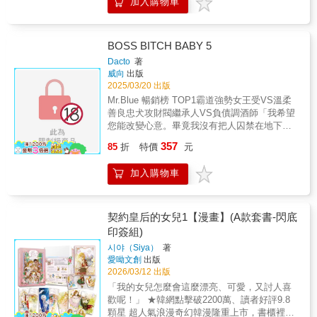
加入購物車
功能防塵滑鼠墊（尺寸：28.5cm×15cm） 4.銀
箔海報組（尺寸：20cm×14cm，3張） 5.情緒
人生四格、可愛人生四格（尺寸：
14cm×6cm） 「我從未把姊姊當作家人看
BOSS BITCH BABY 5
待。」一場車禍，讓她穿越進自己寫的小說，
Dacto
著
成為欺負男主角「尤司塔夫」的繼姊「蘭」。
威向
出版
身為砲灰反派，結局自然是被男主角殺掉！為
2025/03/20 出版
了活命，也為了讓心愛的男主角幸福，蘭努力
Mr.Blue 暢銷榜 TOP1霸道強勢女王受VS溫柔
改變劇情，悲劇卻依舊降臨，公爵家一夕之間
善良忠犬攻財閥繼承人VS負債調酒師「我希望
只剩下姊弟兩人。蘭只能改變策略，暫代家主
您能改變心意。畢竟我沒有把人囚禁在地下
之位，替男主角擋下豺狼虎豹般的親戚。然
室，強行取樂的興趣。」「看來……你一開始
357
而，這個「弟弟」比想像中更難攻略⋯⋯©
85
折
特價
元
就沒打算給我拒絕的選項啊。」「您要這麼
Siya&Sarkk&Eunhye kim&binu/DAON
說，也對。」台版獨家番外（印在書內）作者
STUDIOTaiwan edition published by
加入購物車
印簽（印在書內）首刷特典貼紙、透卡
arrangement with DAON STUDIO through
RIVERSE Inc.Taiwan translation ©
KADOKAWA TAIWAN CORPORATION
契約皇后的女兒1【漫畫】(A款套書-閃底
印簽組)
시야（Siya）
著
愛呦文創
出版
2026/03/12 出版
「我的女兒怎麼會這麼漂亮、可愛，又討人喜
歡呢！」 ★韓網點擊破2200萬、讀者好評9.8
顆星 超人氣浪漫奇幻韓漫隆重上市，書櫃裡不