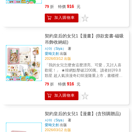
能少了這一本！ ★當媽媽拿了重生劇本，而我
916
79
折
特價
元
負責拿可愛劇本？ 最會撫慰人心的少女，帶來
一場盛大又療癒的奇幻之旅 華麗插畫風格，每
加入購物車
一幀畫面都帶來極致視覺饗宴 ★同步推出兩大
限量套組「閃底印簽套組」、「磁吸吊飾收納
組」 雙閃徽章、壓克力裱裝燙印簽名板、鐳射
卡、磁吸串串壓克力吊飾、水晶浮雕轉印貼紙
契約皇后的女兒1【漫畫】(B款套書-磁吸
（附天地蓋小方盒）……獨家精美周邊，限量
吊飾收納組)
珍藏 ★ 隨書好禮大方送： 隨書贈送「莉莉，
시야（Siya）
著
我愛妳」精美留言卡 ★預購贈品： 「成為契約
愛呦文創
出版
家人」PVC透卡 尺寸：5.4x8.5cm PVC透卡一
2026/03/12 出版
組三款，莉莉卡、母親和皇帝陛下，一家三
「我的女兒怎麼會這麼漂亮、可愛，又討人喜
口，缺一不可，限量珍藏 （數量有限，送完為
歡呢！」 ★韓網點擊破2200萬、讀者好評9.8
止） 契約皇后的女兒1【漫畫】(A款套書-閃底
顆星 超人氣浪漫奇幻韓漫隆重上市，書櫃裡不
印簽組)╱全彩漫畫第1集、明信片A組（1包3
能少了這一本！ ★當媽媽拿了重生劇本，而我
張）、母女款雙閃徽章組（1組2款）、壓克力
916
79
折
特價
元
負責拿可愛劇本？ 最會撫慰人心的少女，帶來
裱裝燙色印簽簽名板、鐳射票（磨砂鐳射卡&絲
一場盛大又療癒的奇幻之旅 華麗插畫風格，每
絨銀卡票各1張）、預購贈品「成為契約家人」
加入購物車
一幀畫面都帶來極致視覺饗宴 ★同步推出兩大
PVC透卡（1組3張）備註：1. 贈品盒內含徽章
限量套組「閃底印簽套組」、「磁吸吊飾收納
組、簽名板、鐳射票、明信片A組及預購贈品2.
組」 雙閃徽章、壓克力裱裝燙印簽名板、鐳射
預購贈品數量有限，送完為止，預購結束後所
卡、磁吸串串壓克力吊飾、水晶浮雕轉印貼紙
契約皇后的女兒1【漫畫】(含預購贈品)
出貨的商品就不再附贈3. 商品示意圖僅供參
（附天地蓋小方盒）……獨家精美周邊，限量
考，實際印刷顏色及效果請以實品為準，謝謝
시야（Siya）
著
珍藏 ★ 隨書好禮大方送： 隨書贈送「莉莉，
愛呦文創
出版
4. 閃底徽章表層上有燙金及燙銀，閃底印簽簽
我愛妳」精美留言卡 ★預購贈品： 「成為契約
2026/03/12 出版
名板的壓克力表層上有燙色，都是燙在表層，