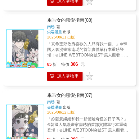
加入購物車
國新銳、社交名媛及異國使節一一登場。在帝
明信片也倍數增長，一口氣收錄6張精美彩圖，
國的繁榮盛景之下，前世害死舒莉的幕後推手
記錄著莉莉卡在宮中遇到的形形色色的人們！
依然在暗中行動，影射她與傑瑞米之間不倫關
華麗畫風，美不勝收，不容錯過！= 內容簡介
係的流言蜚語，竟在一夜間傳遍大街小巷。一
乖乖女的戀愛指南(08)
= 憑藉著出色的能力及可愛的力量，莉莉卡
場前所未見的劇烈風暴正在醞釀，稍有不慎，
慢慢在宮中累積了一些聲望，並在誤打誤撞間
南琇
著
舒莉與她所珍視之人，勢必陷入萬劫不復的境
悄悄改變了宮廷的勢力。為了迎接即將回宮的
尖端漫畫
出版
地……
皇太子堂哥，莉莉卡滿懷期待地籌辦了一場精
2025/09/11 出版
緻的茶會，想親近這位傳說中的兄長，兄妹兩
「真希望鄭攸秀喜歡的人只有我一個。」⊛韓
人卻有了奇妙的相遇……某天，莉莉卡撐著媽
國人氣漫畫家南琇的首部實體單行本重磅登
媽送的華麗蕾絲陽傘在花園散步，意外邂逅了
場！⊛LINE WEBTOON突破5千萬人觀看！⊛
有著驚人容貌的漂亮男孩──巴拉特家族最傑出
評價高達9.9分的超人氣青春戀愛喜劇♡交往後
306
85
折
特價
元
的作品，菲約爾德．巴拉特小公爵。究竟這兩
遇到的首個難題!?【故事簡介】成為情侶的佑
位話題人物的接連現身，會為莉莉卡的契約皇
元與攸秀來到了農村做志工當作約會，沒想到
加入購物車
女之路，掀起怎樣翻天覆地的改變呢？
曾經暗戀攸秀的東俊也一同參加。遇到雖然嘴
「我……第一次看到這麼優美的曲膝禮……可
上說已經放下，但卻仍然十分在意攸秀的東
以教我嗎？」＝延伸閱讀＝愛生活◆愛閱讀◆
俊，佑元該如何是好呢？
愛創作更多精采活動與新書訊息請關注：愛呦
乖乖女的戀愛指南(07)
文創粉絲團：
南琇
著
https://www.facebook.com/iyao.book/
尖端漫畫
出版
2025/08/12 出版
「妳願意繼續和我一起體驗奇怪的日子嗎？」
⊛韓國人氣漫畫家南琇的首部實體單行本重磅
登場！⊛LINE WEBTOON突破5千萬人觀看！
⊛評價高達9.9分的超人氣青春戀愛喜劇♡喜歡