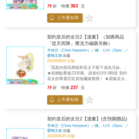
vs.俊美小公爵 左右宮廷局勢的兩大勢力接班人
363
79
折
特價
元
帥氣登場！ 莉莉卡卻與他們有意想不到的巧
遇？ ★同步推出限量特裝組「閃底印簽卡套
上市通知我
組」 雙閃徽章、作者加筆壓克力燙印簽名板、
書本造型壓克力卡套（附吊飾）……獨家精美
周邊，限量珍藏 ★ 隨書好禮大方送： 隨書贈
送「夕陽茶會」精美留言卡 憑藉著出色的能
契約皇后的女兒2【漫畫】（加購商品
力及可愛的力量，莉莉卡慢慢在宮中累積了一
「從天而降」壓克力磁吸吊飾）
些聲望，並在誤打誤撞間悄悄改變了宮廷的勢
추혜연（Choo Hyeyeon）／繪、시야（Siya）／
力。為了迎接即將回宮的皇太子堂哥，莉莉卡
著
著
愛呦文創
出版
滿懷期待地籌辦了一場精緻的茶會，想親近這
2026/08/20 出版
位傳說中的兄長，兄妹兩人卻有了奇妙的相
「我真的很高興能和皇太子殿下成為兄妹。」
遇……某天，莉莉卡撐著媽媽送的華麗蕾絲陽
★韓網點擊破2200萬、讀者好評9.8顆星 契約
傘在花園散步，意外邂逅了有著驚人容貌的漂
皇女的華麗宮廷冒險繼續展開！ ★霸氣皇太子
亮男孩──巴拉特家族最傑出的作品，菲約爾
vs.俊美小公爵 左右宮廷局勢的兩大勢力接班人
德．巴拉特小公爵。究竟這兩位話題人物的接
237
79
折
特價
元
帥氣登場！ 莉莉卡卻與他們有意想不到的巧
連現身，會為莉莉卡的契約皇女之路，掀起怎
遇？ 同步推出限量特裝組「閃底印簽卡套組」
樣翻天覆地的改變呢？「我……第一次看到這
上市通知我
雙閃徽章、作者加筆壓克力燙印簽名板、書本
麼優美的曲膝禮……可以教我嗎？」＝延伸閱
造型壓克力卡套（附吊飾）……獨家精美周
讀＝愛生活◆愛閱讀◆愛創作更多精采活動與
邊，限量珍藏 契約皇后的女兒2【漫畫】(加購
新書訊息請關注：愛呦文創粉絲團：
商品「從天而降」磁吸壓克力吊飾）備註：1.
契約皇后的女兒2【漫畫】(含預購贈品)
https://www.facebook.com/iyao.book/
此為書展限定的限量商品，數量有限，賣完為
추혜연（Choo Hyeyeon）／繪、시야（Siya）／
止2. 贈品盒內含磁吸壓克力吊飾，有包氣泡
著
著
愛呦文創
出版
袋，保護膜請自行撕除3. 贈品盒為白盒，無印
2026/08/20 出版