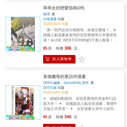
能回到過去要好的關係嗎…？
後範圍內2.壓克力表層會先將保護膜撕除再燙
色，故表面無覆膜，請勿嘗試撕膜3.包邊因工
乖乖女的戀愛指南(09)
藝限制可能存在皺褶、翹邊、溢膠等情況，屬
南琇
著
正常現象，不視為瑕疵4.商品出廠後，板子會
尖端漫畫
出版
因環境因素產生彎曲，屬正常現象，不視為瑕
2025/10/22 出版
疵5.請勿靠近火源，或放置高溫、潮濕、陽光
「萬一我們必須分隔兩地，妳會怎麼樣？」⊛
直射處，避免與尖銳物品碰觸二、雙閃徽章組
韓國人氣漫畫家南琇的首部實體單行本重磅登
（皇太子與小公爵款，1組2款）尺寸：直徑
場！⊛LINE WEBTOON突破5千萬人觀看！⊛
5.8cm圓形徽章材質：彩瓷閃底、表層有燙雷射
評價高達9.9分的超人氣青春戀愛喜劇♡日常生
306
金及雷射銀莉莉卡生命中重要的兩位男性角色
85
折
特價
元
活即將迎來改變！【故事簡介】正值熱戀期的
帥氣登場，霸氣愛護妹妹的皇太子，和人美心
佑元與攸秀，佑元卻突然收到大企業的實習邀
善的小公爵，藏品裡絕不能少了他們！三、書
加入購物車
約。面對外地實習的機會，佑元勢必要做出休
本造型壓克力卡套（附吊飾及珠鍊）尺寸：卡
學的決定。剛在一起不久的兩人即將分隔兩
套約7.35x11.7x0.5cm、莉莉卡吊飾約3cm材
地!?
質：透明壓克力╱上層單面圖、下層雙面不同
某個繼母的童話05漫畫
圖╱沒附夾式掛繩，需自備╱小吊飾有附珠
ORKA 編繪、Spice&Kitty 原作
著
鍊，可自行更換╱保護膜請自行撕除書本造型
深空出版
出版
的卡套，以第二集書封的花框做設計，放入透
2025/10/07 出版
卡即可替換封面圖。也可放入名片或車票，當
✦ 細膩刻劃親情、友情及愛情的浪漫奇幻話
車票套使用。需注意，夾孔為突出上方的設
題大作！ ✦ 韓國超高人氣全彩漫畫，繁體中
計，需搭配夾式掛繩使用，裡面的卡片才不會
文版正式登場！ ✦ 全彩漫畫＆原作小說同步
掉出來。背面是行屈膝禮的莉莉卡，可愛爆
來襲！ 妳終究──不得不來到我身邊。重生繼母
表！再搭配一個行禮的Q圖莉莉卡小吊飾，完美
340
85
折
特價
元
vs 高傲皇子不懷好意的貪婪之網，悄然交織纏
組合，實用與美觀兼具！四、精美明信片組（1
繞……四年一度的建國紀念慶典揭開序幕，帝
組6款）尺寸：10.5x15cm隨著登場角色增加，