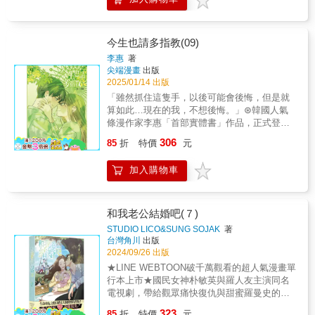
嗎？【故事簡介】過著一板一眼，嚴謹級數最
ORKA 繪製 & ⑤ 手機織帶吊飾 ◇規格：3
高生活的鄭攸秀，對前輩一見傾心！因此立下
&times; 15cm／織帶+手機扣繩+背卡 ◇韓
了擺脫母胎單身追求真愛的目標，但是...戀愛
國知名繪者 ORKA 繪製 & ⑥ 手工精裱燙銀色
經驗為零的她，該如何學會撩哥技能？
今生也請多指教(09)
紙 ◇規格：20 &times; 14cm／美術紙精裱
李惠
著
+燙雷射銀 ◇韓國知名繪者 ORKA 繪製 &
尖端漫畫
出版
⑦ 星鑽明信片組 ◇規格：10 &times;
2025/01/14 出版
14.5cm／240G星鑽卡+白牛皮信封 ◇韓國
「雖然抓住這隻手，以後可能會後悔，但是就
知名繪者 ORKA 繪製 & ⑧ 高質感霧面包裝盒
算如此…現在的我，不想後悔。」⊛韓國人氣
◇規格：23.6 &times; 33 &times; 3cm／厚
條漫作家李惠「首部實體書」作品，正式登
磅瓦楞+霧P ◇韓國知名繪者 ORKA 繪製 &
台！⊛LINE WEBTOON人氣排行榜作品，超過
⑨ 通路特典透卡（通路限定） ◇規格：
306
85
折
特價
元
3000萬觀看次數、9.98分超高評價，一看就入
10.5 &times; 14.5cm／0.4mm透明PET+圓角
迷！⊛同名真人版電視劇由製作多部現象級韓
+白墨 ◇韓國知名繪者 ORKA 繪製
加入購物車
劇《鬼怪》、《愛的迫降》的tvN操刀，《哲仁
皇后》申惠善、《梨泰院class》安普賢領銜主
演，好評如潮！下一生，我也想記住你；這一
世，只為與你相遇。甜到牙疼!!超越輪迴的愛情
和我老公結婚吧(７)
故事♥史上最會撩人的女主角潘知音，今生也要
STUDIO LICO&SUNG SOJAK
著
積極向文瑞夏發動直球攻勢!!【故事簡介】知音
台灣角川
出版
遇見名為敏基的男人，那人竟是與知音有著相
2024/09/26 出版
同遭遇，不斷帶著記憶重新輪迴的前世好友，
★LINE WEBTOON破千萬觀看的超人氣漫畫單
而且他還找到了不再記得前世的方式…!?- 為愛
行本上市★國民女神朴敏英與羅人友主演同名
轉世！《今生也請多指教》浪漫原著至LINE
電視劇，帶給觀眾痛快復仇與甜蜜羅曼史的雙
WEBTOON 搶先看＞＞
重享受！生命垂危之際目睹丈夫和閨密的背
323
https://lin.ee/omhNJ6e/wttw
85
折
特價
元