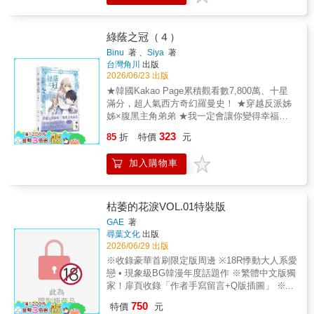
識，替心愛的「角色」擋下所有明槍暗箭。首
要任務是打破公爵家的財務窘境，不僅要對抗
魔法師協會與貪婪侯爵的威逼，就連皇室也對
綠蔭之冠（４）
拉奇亞致富的資源蠢蠢欲動。皇帝惡意批准侯
Binu
著 、
Siya
著
爵提出的領地戰爭申請，遠在首都參加社交季
台灣角川
出版
的蘭無法趕回領地，尤司塔夫能否獨立守護拉
2026/06/23 出版
奇亞？© Siya&Sarkk&Eunhye
★韓國Kakao Page累積觀看數7,800萬、十星
kim&binu/DAON STUDIOTaiwan edition
滿分，超人氣西方奇幻羅曼史！ ★穿越反派姊
published by arrangement with DAON STUDIO
姊×腹黑主角弟弟 ★我一定會讓你變得幸福，
through RIVERSE Inc.Taiwan translation ©
因為我知道故事的結局！ 【首刷限定】精美小
323
KADOKAWA TAIWAN CORPORATION
85
折
特價
元
卡（※首刷售完即無贈品） 「姊姊真的只把我
當成弟弟看待嗎？」冰之水晶與魔法道具讓拉
加入購物車
奇亞名利雙收，最貧窮的公爵家搖身一變成為
社交新寵，然而樹大招風，危險也悄然逼近。
蘭試圖提前拯救第二男主角「羅米耶」，期望
終結悲劇，使他成為尤司堅強的後盾，沒料到
枯萎的花淚VOL.01特裝版
皇太子的瘋狂迷戀成了變數。皇太子步步緊
GAE
著
逼，甚至拉攏尤司背叛蘭。為了守護姊姊，尤
尋葉文化
出版
司申請與皇太子決鬥。這場押上性命的豪賭，
2026/06/29 出版
拉奇亞能贏嗎？© Siya&Sarkk&Eunhye
※收錄豪華首刷限定版周邊 ※18R悸動大人系愛
kim&binu/DAON STUDIOTaiwan edition
戀 • 現象級BG韓漫年度話題作 ※繁體中文版獨
published by arrangement with DAON STUDIO
家！扉頁收錄「作者手寫留言+Q版插圖」 ※特
through RIVERSE Inc.Taiwan translation ©
裝版收錄： 1、《枯萎的花淚》Vol.1單行本
750
KADOKAWA TAIWAN CORPORATION
特價
元
2、角色塔羅卡*4 3、電影票根 4、雙人場景壓