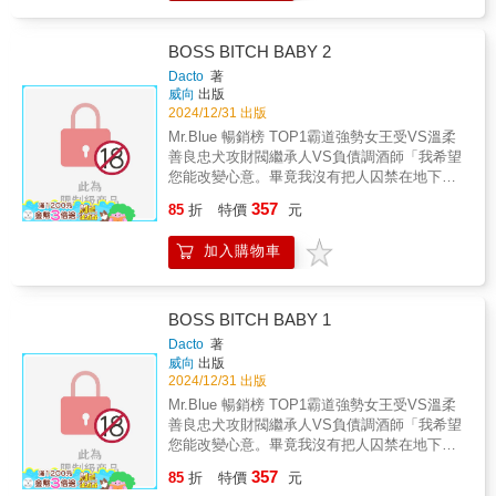
院class》安普賢領銜主演，好評如潮！ 下一
生，我也想記住你；這一世，只為與你相遇。
甜到牙疼!!超越輪迴的愛情故事♥ 史上最會撩人
BOSS BITCH BABY 2
的女主角潘知音，今生也要積極向文瑞夏發動
Dacto
著
直球攻勢!! 【故事簡介】 看著明知道如何不再記
威向
出版
得前世的方法， 卻選擇另一條路的潘知音， 敏
2024/12/31 出版
基決定把一切都告訴文瑞夏， 得知這件事情的
Mr.Blue 暢銷榜 TOP1霸道強勢女王受VS溫柔
文瑞夏該如何反應…？ - 為愛轉世！《今生也請
善良忠犬攻財閥繼承人VS負債調酒師「我希望
多指教》浪漫原著至LINE WEBTOON 搶先看
您能改變心意。畢竟我沒有把人囚禁在地下
>> https://lin.ee/omhNJ6e/wttw
室，強行取樂的興趣。」「看來……你一開始
357
85
折
特價
元
就沒打算給我拒絕的選項啊。」「您要這麼
說，也對。」台版獨家番外（印在書內）作者
加入購物車
印簽（印在書內）獨家新圖透卡
BOSS BITCH BABY 1
Dacto
著
威向
出版
2024/12/31 出版
Mr.Blue 暢銷榜 TOP1霸道強勢女王受VS溫柔
善良忠犬攻財閥繼承人VS負債調酒師「我希望
您能改變心意。畢竟我沒有把人囚禁在地下
室，強行取樂的興趣。」「看來……你一開始
357
85
折
特價
元
就沒打算給我拒絕的選項啊。」「您要這麼