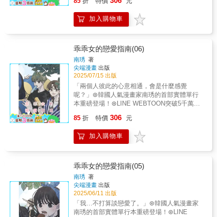
306
85
折
特價
元
一個人的感情該如何確認？【故事簡介】在佑
元向攸秀告白之後，兩人之間的距離越來越
加入購物車
近，對一切感到混亂的攸秀，終於釐清自己的
情感！佑元與攸秀的關係大幅躍進!?
乖乖女的戀愛指南(06)
南琇
著
尖端漫畫
出版
2025/07/15 出版
「兩個人彼此的心意相通，會是什麼感覺
呢？」⊛韓國人氣漫畫家南琇的首部實體單行
本重磅登場！⊛LINE WEBTOON突破5千萬人
觀看！⊛評價高達9.9分的超人氣青春戀愛喜劇
306
85
折
特價
元
♡戀愛究竟是什麼滋味…？【故事簡介】攸秀
決心向在賢告白，但在賢卻因為現實的種種因
加入購物車
素拒絕了攸秀。同一時間，佑元也向攸秀表達
了自己的心意，出生以來第一次告白跟被人告
白的攸秀，該如何面對這一切!?
乖乖女的戀愛指南(05)
南琇
著
尖端漫畫
出版
2025/06/11 出版
「我…不打算談戀愛了。」⊛韓國人氣漫畫家
南琇的首部實體單行本重磅登場！⊛LINE