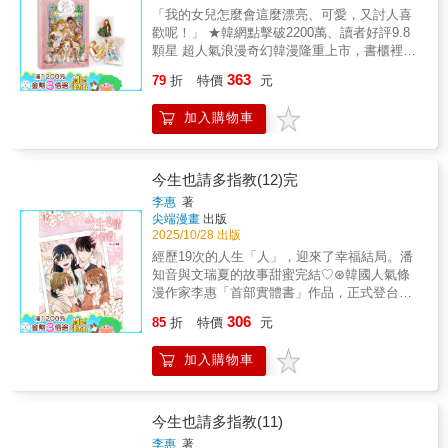
家人」PVC透卡 尺寸：5.4x8.5cm PVC透卡一
若保存不當，因碰撞、磨擦、刮除、黏貼等因
「我的女兒怎麼會這麼漂亮、可愛，又討人喜
組三款，莉莉卡、母親和皇帝陛下，一家三
素造成燙金磨損，恕無法退換5. 贈品盒等外包
歡呢！」 ★韓網點擊破2200萬、讀者好評9.8
口，缺一不可，限量珍藏 （數量有限，送完為
裝為保護之用，若因運送產生些微碰撞、壓痕
顆星 超人氣浪漫奇幻韓漫隆重上市，書櫃裡不
止） 契約皇后的女兒1【漫畫】(B款套書-磁吸
等狀況皆屬正常現象，恕無法退換= 商品簡介
能少了這一本！ ★當媽媽拿了重生劇本，而我
363
吊飾收納組)╱全彩漫畫第1集、明信片B組（1
79
折
特價
元
=一、壓克力裱裝炫彩印簽簽名板尺寸：
負責拿可愛劇本？ 最會撫慰人心的少女，帶來
包3張）、磁吸壓克力串串吊飾、水晶浮雕轉印
13.8x19.8cm材質：PET、彩瓷閃底、表層有燙
一場盛大又療癒的奇幻之旅 華麗插畫風格，每
貼紙（1組2款）、附天地蓋白色方盒、預購贈
加入購物車
色印簽、粉色流沙裱框母親重生後，莉莉卡終
一幀畫面都帶來極致視覺饗宴 ★同步推出兩大
品「成為契約家人」PVC透卡（1組3張）備
於體會到母親懷抱的溫暖，母女兩人將攜手展
限量套組「閃底印簽套組」、「磁吸吊飾收納
註：1. 贈品盒內含磁吸吊飾、轉印貼紙、小方
開華麗外表下藏著爾虞我詐的宮廷生活。壓克
組」 雙閃徽章、壓克力裱裝燙印簽名板、鐳射
盒、明信片B組及預購贈品2. 預購贈品數量有
力表層有燙粉色的作者簽名，漫迷必收！注意
卡、磁吸串串壓克力吊飾、水晶浮雕轉印貼紙
今生也請多指教(12)完
限，送完為止，預購結束後所出貨的商品就不
事項：1. 表面可能存在細小劃痕，此情況不在
（附天地蓋小方盒）……獨家精美周邊，限量
李惠
著
再附贈3. 商品示意圖僅供參考，實際印刷顏色
售後範圍內2. 壓克力表層為了燙金，會先將保
珍藏 ★ 隨書好禮大方送： 隨書贈送「莉莉，
尖端漫畫
出版
及效果請以實品為準，謝謝4. 贈品盒等外包裝
護膜撕除再燙金，故表面無法覆膜，請勿嘗試
我愛妳」精美留言卡 ★預購贈品： 「成為契約
2025/10/28 出版
為保護之用，若因運送產生些微碰撞、壓痕等
撕膜，如因人為破壞導致壓克力層損傷，此情
家人」PVC透卡 尺寸：5.4x8.5cm PVC透卡一
經歷19次的人生「人」，迎來了幸福結局。潘
狀況皆屬正常現象，恕無法退換= 商品簡介 =
況不得退換貨3. 包邊因工藝限制可能存在皺
組三款，莉莉卡、母親和皇帝陛下，一家三
知音與文瑞夏的故事甜蜜完結♡⊛韓國人氣條
一、磁吸壓克力串串吊飾材質：2+1cm透明壓
褶、翹邊、溢膠等情況，屬正常現象，不視為
口，缺一不可，限量珍藏 （數量有限，送完為
漫作家李惠「首部實體書」作品，正式登台！
克力╱皆雙面同圖╱底座有埋磁鐵尺寸：吊飾
瑕疵4. 商品出廠後，板子會因環境因素產生彎
止） 善良樂觀的莉莉卡，和每天喝得酩酊大醉
⊛LINE WEBTOON人氣排行榜作品，超過3000
6.15x17cm、底座9.25x4.5cm 壓克力組裝起來
曲，屬正常現象，不視為瑕疵5. 請勿靠近火
306
的母親住在貧民區相依為命，即使被母親嫌
85
折
特價
元
萬觀看次數、9.98分超高評價，一看就入迷！⊛
後，莉莉卡有如灰姑娘般要參加宮廷舞會了！
源，或放置高溫、潮濕、陽光直射處，避免與
棄，她仍敬業工作，獨自養家糊口。直到有
同名真人版電視劇由製作多部現象級韓劇《鬼
串串壓克力可磁吸在冰箱、白板、電腦主機、
尖銳物品碰觸二、雙閃徽章組（母女款，1組2
天，媽媽從恍如隔世的宿醉中驚醒，想起前世
加入購物車
怪》、《愛的迫降》的tvN操刀，《哲仁皇后》
辦公桌隔板……等任何帶磁性的物品上。注意
款）尺寸：直徑5.8cm圓形徽章材質：彩瓷閃
種種，悔恨不已，母女抱頭痛哭一場後，媽媽
申惠善、《梨泰院class》安普賢領銜主演，好
事項：1. 壓克力表面可能存在細小劃痕，此情
底、表層有燙金及燙銀最美麗的母女檔身影，
發誓今生要想辦法出人頭地，守護寶貝女兒，
評如潮！下一生，我也想記住你；這一世，只
況不在售後範圍內2. 若使用或保存不當造成消
當然要別在衣服或包包上隨身收藏啊！三、鐳
於是，告訴莉莉卡，她要去參加一場重要的宮
為與你相遇。甜到牙疼!!超越輪迴的愛情故事♥
磁，恕無法退換3. 壓克力製品較脆弱，使用時
今生也請多指教(11)
射票（1組2款）尺寸：6x18cm、雙面不同圖材
廷舞會……幾天後，突然有人來接莉莉卡入
史上最會撩人的女主角潘知音，今生也要積極
請小心勿揮落或碰掉，若使用不當而摔壞，恕
李惠
著
質：鐳射銀卡╱UV印刷╱絲絨霧膜+局部立體
宮，原來母親和皇帝私下達成協議，成了契約