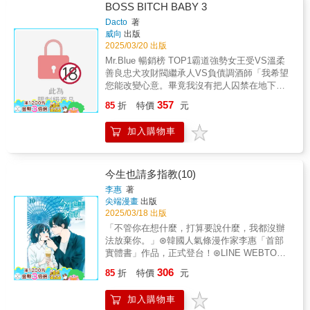
BOSS BITCH BABY 3
展開華麗冒險！「啊啊，原來被母親抱在懷
裡，是這麼美妙的一件事啊！」＝延伸閱讀＝
Dacto
著
愛生活◆愛閱讀◆愛創作更多精采活動與新書
威向
出版
訊息請關注：愛呦文創粉絲團：
2025/03/20 出版
https://www.facebook.com/iyao.book/
Mr.Blue 暢銷榜 TOP1霸道強勢女王受VS溫柔
善良忠犬攻財閥繼承人VS負債調酒師「我希望
您能改變心意。畢竟我沒有把人囚禁在地下
室，強行取樂的興趣。」「看來……你一開始
357
85
折
特價
元
就沒打算給我拒絕的選項啊。」「您要這麼
說，也對。」台版獨家番外（印在書內）作者
加入購物車
印簽（印在書內）首刷特典貼紙
今生也請多指教(10)
李惠
著
尖端漫畫
出版
2025/03/18 出版
「不管你在想什麼，打算要說什麼，我都沒辦
法放棄你。」 ⊛韓國人氣條漫作家李惠「首部
實體書」作品，正式登台！ ⊛LINE WEBTOON
人氣排行榜作品，超過3000萬觀看次數、9.98
306
85
折
特價
元
分超高評價，一看就入迷！ ⊛同名真人版電視
劇由製作多部現象級韓劇《鬼怪》、《愛的迫
加入購物車
降》的tvN操刀， 《哲仁皇后》申惠善、《梨泰