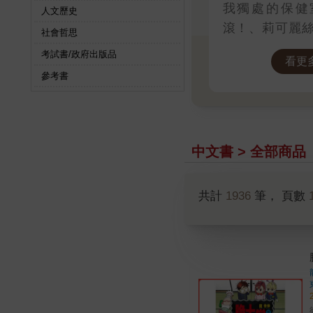
我獨處的保健
人文歷史
滾！、莉可麗
社會哲思
與她的每週密
考試書/政府出版品
看更
戲混飯吃。相
參考書
走！
中文書 > 全部商品
共計
1936
筆， 頁數