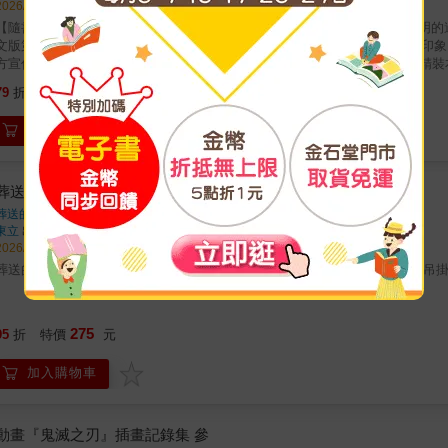
2026/07/23 出版
【隨書附贈】 溫迪、鍾離、雷電將軍、納西妲 主題便箋本+軟磁書籤 古文明
文版第三輯，收錄3.0至3.8版本中的插畫內容。分成三個精彩章節：〈角色
方宣傳圖、怪物圖鑑、慶典賀圖、生日賀圖，超過160幅。書籍本體為典藏精裝本，搭配霧面
Rights Reserved.
750
79
折
特價
元
加入購物車
葬送的芙莉蓮‧欣梅爾桌上型萬年曆
葬送的芙莉蓮
著
東立
出版
2026/07/16 出版
葬送的芙莉蓮‧欣梅爾桌上型萬年曆 尺寸：約14.8*22cm 材質：紙 外包裝
275
95
折
特價
元
加入購物車
動畫『鬼滅之刃』插畫記錄集 參