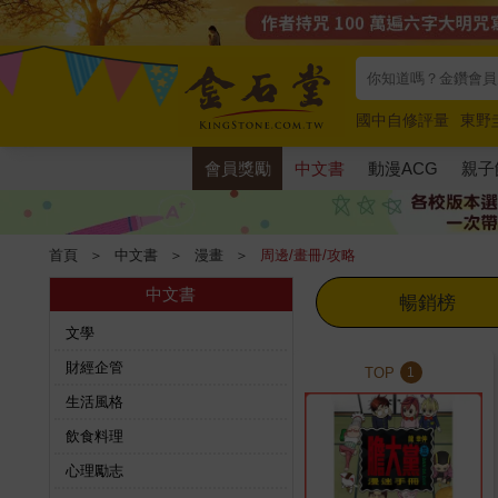
國中自修評量
東野
唯紅花綻放
奧德賽
會員獎勵
中文書
動漫ACG
親子
首頁
＞
中文書
＞
漫畫
＞
周邊/畫冊/攻略
中文書
暢銷榜
文學
財經企管
TOP
1
生活風格
飲食料理
心理勵志