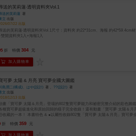
葬送的芙莉蓮‧透明資料夾Vol.1
葬送的芙莉蓮
著
東立
出版
2026/07/22 出版
葬送的芙莉蓮‧透明資料夾Vol.1尺寸：資料夾 約22*31cm、海報 約42*59.
+雙開資料夾1入+海報1入
304
95
折
特價
元
加入購物車
寶可夢 太陽 & 月亮 寶可夢全國大圖鑑
川島潤二(構成)、はや(設計)
著 、
??(設計)
著
青文
出版
2018/12/13 出版
動畫「寶可夢 太陽＆月亮」登場的802隻寶可夢能力和祕密完整介紹的彩色
各種寶可夢超級進化和原始回歸的樣子完全收錄！還有動畫「寶可夢 太陽＆月
的一本！ 本書特色 & ●以屬性收錄802隻「寶可夢 太陽＆月亮」寶可夢全國大圖鑑!! ●從阿羅拉地區的新寶可夢到地區形態（阿羅拉的樣
子），連超級進化的寶可夢都完整介紹！ ●究極異獸當然也
359
9
折
特價
元
加入購物車