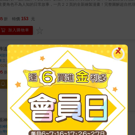
主要角色不為人知的日常故事，一共２２頁的全新繪製漫畫！完整圖解超自然
153
85
折
特價
元
加入購物車
葬送的芙莉蓮 人狼 預購版
阿部司
著 、
山田鐘人
著
東立
出版
2026/07/16 出版
712
95
折
特價
元
貨到通知
原神插畫集 Vol.3
原神開發團隊
著
台灣角川
出版