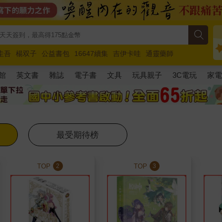
圭吾
楊双子
公益書包
16647續集
吉伊卡哇
通靈藥師
路邊攤新作
馬斯克
玩具總動員5
超慢跑
館
英文書
雜誌
電子書
文具
玩具親子
3C電玩
家
最受期待榜
TOP
TOP
2
3