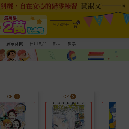
0
登入/註冊
電
居家休閒
日用食品
影音
售票
TOP
TOP
TOP
4
5