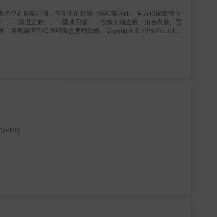
的遺產仍在影響須彌，但新生的智慧已經敲響序曲。官方授權繁體中
印象〉、〈塵世之旅〉、〈慶典回憶〉，收錄人物立繪、角色衣裝、官
PVC透明書盒更顯質感。Copyright © miHoYo. All
：吊掛OPP袋