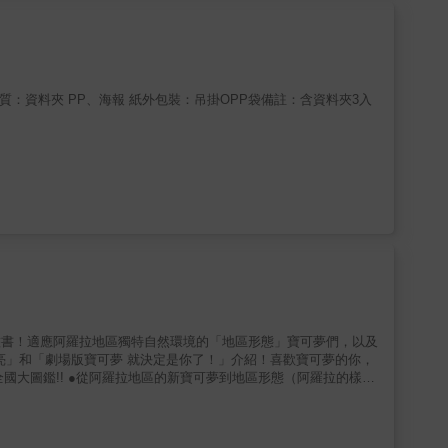
4cm材質：資料夾 PP、海報 紙外包裝：吊掛OPP袋備註：含資料夾3入
圖鑑書！適應阿羅拉地區獨特自然環境的「地區形態」寶可夢們，以及
亮」和「劇場版寶可夢 就決定是你了！」介紹！喜歡寶可夢的你，
有登場喔！還可以完整了解動畫與電影的祕密！