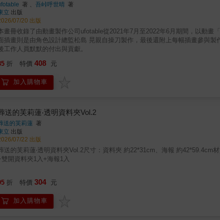
ufotable
著 、
吾峠呼世晴
著
東立
出版
2026/07/20 出版
本畫冊收錄了由動畫製作公司ufotable從2021年7月至2022年6月期間，
面插畫則是由角色設計總監松島 晃親自操刀製作，最後還附上每幅插畫參與製
後工作人員默默的付出與貢獻。
408
85
折
特價
元
加入購物車
葬送的芙莉蓮‧透明資料夾Vol.2
葬送的芙莉蓮
著
東立
出版
2026/07/22 出版
葬送的芙莉蓮‧透明資料夾Vol.2尺寸：資料夾 約22*31cm、海報 約42*59.
+雙開資料夾1入+海報1入
304
95
折
特價
元
加入購物車