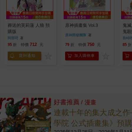
葬送的芙莉蓮 人狼 預
原神插畫集 Vol.3
鬼滅
購版
鬼殺
原神開發團隊
著
阿部司
著
吾峠
712
750
95
折
特價
元
79
折
特價
元
85
折
貨到通知
加入購物車
好書推薦
/ 漫畫
連載十年的集大成之作
學院 公式插畫集》預