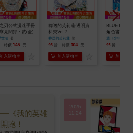
之刃公式漫迷手冊
葬送的芙莉蓮‧透明資
BLUE LOC
隊見聞錄・貳(全)
料夾Vol.2
角色書 EGOI
BIBLE(全)
呼世晴
著
葬送的芙莉蓮
著
週刊少年MAGAZ
著
145
304
1
特價
元
95
折
特價
元
95
折
特價
加入購物車
加入購物車
加入購物
2025
──《我的英雄
11.24
購開跑！