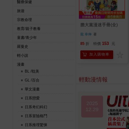
醫療保健
旅遊
宗教命理
膽大黨漫迷手冊(全)
教育/親子教養
龍 幸伸
著
童書/青少年
153
85
折
特價
元
羅曼史
加入購物車
輕小說
漫畫
BL /耽美
輕動漫情報
GL /百合
華文漫畫
日系戀愛
2025
日系奇幻科幻
12.29
日系冒險格鬥
日系推理驚悚