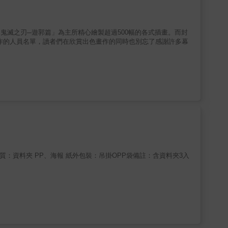
以動畫「鬼滅之刃─遊郭篇」為主所精心繪製超過500幅的各式插畫。而封
作的人員名單，讀者們在欣賞出色畫作的同時也別忘了感謝許多幕
4cm材質：資料夾 PP、海報 紙外包裝：吊掛OPP袋備註：含資料夾3入