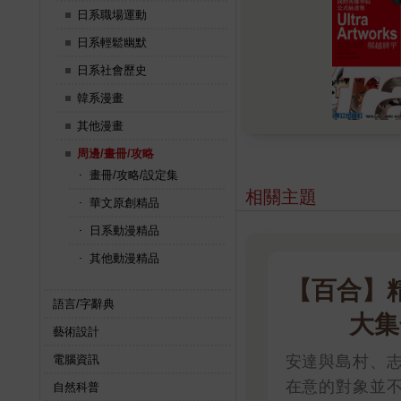
日系職場運動
日系輕鬆幽默
日系社會歷史
韓系漫畫
其他漫畫
周邊/畫冊/攻略
畫冊/攻略/設定集
相關主題
華文原創精品
日系動漫精品
其他動漫精品
【百合】
語言/字辭典
大集
藝術設計
安達與島村、
電腦資訊
在意的對象並
自然科普