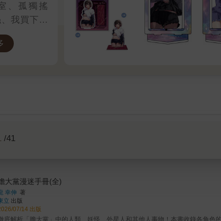
室、孤獨搖
絲、我買下了
會、靠死亡遊
多
關周邊一次帶
1
/41
膽大黨漫迷手冊(全)
龍 幸伸
著
東立
出版
2026/07/14 出版
徹底解析「膽大黨」中的人類、妖怪、外星人和其他人事物！本書收錄各角色