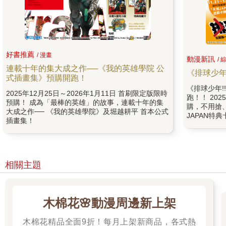
好書推薦
/ 漫畫
動漫新訊
/ 
連載十年的集大成之作──《我的英雄學院 公
《排球少年
式插畫集》預購開跑！
《排球少年!
2025年12月25日～2026年1月11日 首刷限定版限時
跑！！ 202
預購！ 成為「最棒的英雄」的故事，連載十年的集
購，不用搶
大成之作── 《我的英雄學院》及堀越耕平 首本公式
JAPAN特
插畫集！
相關主題
木棉花🌸動漫周邊新上架
木棉花精品全面9折！每月上架新商品，各式熱