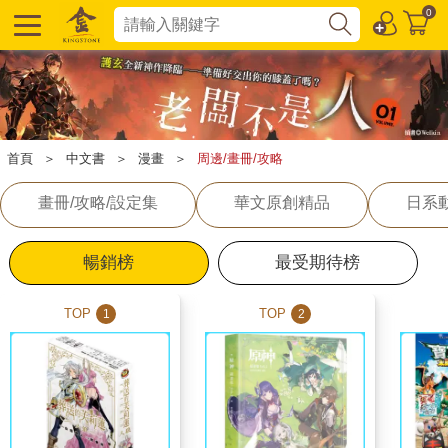
0
首頁
＞
中文書
＞
漫畫
＞
周邊/畫冊/攻略
畫冊/攻略/設定集
華文原創精品
日系
暢銷榜
最受期待榜
TOP
TOP
1
2