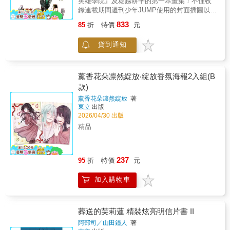
英雄學院』及堀越耕平的第一本畫集！不僅收
錄連載期間週刊少年JUMP使用的封面插圖以及
連載彩頁，單行本的封面封底及摺口插圖，還
833
85
折
特價
元
有老師不時發表於X（twitter）上的塗鴉，再加
上老師談論對每幅畫作的感想與回憶，絕對是
貨到通知
所有英雄學院迷不可錯過的經典！首刷附錄貼
紙 約10.5*10cm 紙
薰香花朵凛然綻放‧綻放香氛海報2入組(B
款)
薰香花朵凛然綻放
著
東立
出版
2026/04/30 出版
精品
237
95
折
特價
元
加入購物車
葬送的芙莉蓮 精裝炫亮明信片書 II
阿部司／山田鐘人
著