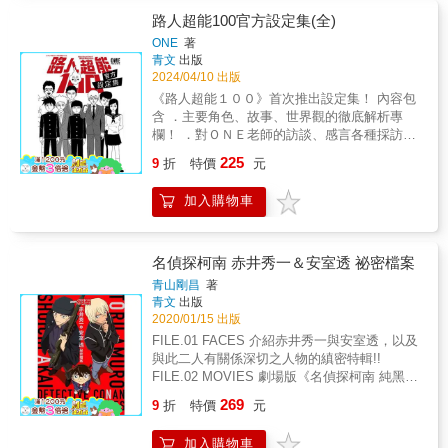
路人超能100官方設定集(全)
ONE
著
青文
出版
2024/04/10 出版
《路人超能１００》首次推出設定集！ 內容包
含 ．主要角色、故事、世界觀的徹底解析專
欄！ ．對ＯＮＥ老師的訪談、感言各種採訪企
劃！ ．由ＯＮＥ老師回答讀者問題的角色Ｑ＆
225
9
折
特價
元
Ａ！ ．募集總數超過3000封的投票結果發表！
只有這裡才看得到的創作祕話&times;慶祝企
加入購物車
劃，里程碑的一本！！ & 本書特色 & 1.《路人
超能１００》於小學館網路漫畫平台《裏
Sunday》連載，並多次創下該站點閱數統計第
一名。 2.《路人超能１００》首次推出設定
名偵探柯南 赤井秀一＆安室透 祕密檔案
集！完結後過了５年歡迎再度回到路人超能１
青山剛昌
著
００的世界！ &
青文
出版
2020/01/15 出版
FILE.01 FACES 介紹赤井秀一與安室透，以及
與此二人有關係深切之人物的縝密特輯!!
FILE.02 MOVIES 劇場版《名偵探柯南 純黑的
惡夢》的故事是以赤井安室為中心展開！ 也公
269
9
折
特價
元
開青山剛昌老師親手繪製的原畫、修正分鏡稿
以及親筆情節手稿！ FILE.03 TV SERIES 彙
加入購物車