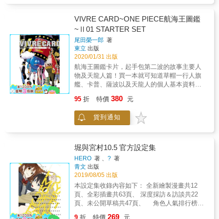
GALLERY 刊載青山剛昌老師以新一＆小蘭的
校園生活為主所繪製的彩色插圖&hearts; 珍貴
VIVRE CARD~ONE PIECE航海王圖鑑
的動畫插圖也收錄其中！ FILE.04 BACK
~Ⅱ01 STARTER SET
STAGE 徹底介紹劇場版＆電視系列中新一與小
尾田榮一郎
著
蘭兩人的重要場景＆小物設定資料集！ 本書特
東立
出版
色 滿滿的新一＆小蘭!! 兩人之間的祕密大公開
2020/01/31 出版
&hearts; 工藤新一＆毛利蘭 紀錄兩人軌跡的官
航海王圖鑑卡片，起手包第二波的故事主要人
方FANBOOK ●徹底介紹高中生偵探・工藤新一
物及天龍人篇！買一本就可知道草帽一行人旗
與青梅竹馬・毛利蘭的大小事&hearts; ●深入解
艦、卡普、薩波以及天龍人的個人基本資料、
析新一＆小蘭兩人的魅力之處 &hearts; ●不可
介紹、能力、背景設定、過去經歷以及作者的
錯過！新一＆小蘭之間戀愛插曲的詳細指南！
380
95
折
特價
元
設定稿等等，是身為航海王的粉絲絕對不能錯
●收錄青山剛昌老師所繪製的彩色插圖，珍貴的
過的精美產品！
動畫插圖滿載！ ●超充實！完整介紹劇場版＆
貨到通知
電視系列中新一與小蘭兩人的重要場景＆小物
設定資料集！
堀與宮村10.5 官方設定集
HERO
著 、
?
著
青文
出版
2019/08/05 出版
本設定集收錄內容如下： 全新繪製漫畫共12
頁、全彩插畫共63頁、 深度採訪＆訪談共22
頁、未公開草稿共47頁、 角色人氣排行榜票
選結果！ 另外還收錄了各個角色的導覽 讓你
269
9
折
特價
元