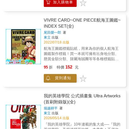
加入購物車
VIVRE CARD~ONE PIECE航海王圖鑑~
INDEX SET(全)
尾田榮一郎
著
東立
出版
2022/07/18 出版
航海王圖鑑標籤貼紙，用來為你的個人航海王
圖鑑製作標籤！買一本就可擁有出身地分類、
懸賞金額分類、隸屬海賊團等等各種標籤貼
紙，給你的個人圖鑑製作個人標籤，更方便於
152
95
折
特價
元
分類，是身為航海王的粉絲絕對不能錯過的精
美產品！
貨到通知
我的英雄學院 公式插畫集 Ultra Artworks
(首刷附錄版)(全)
堀越耕平
著
東立
出版
2026/05/14 出版
『我的英雄學院』10年連載的集大成──『我的