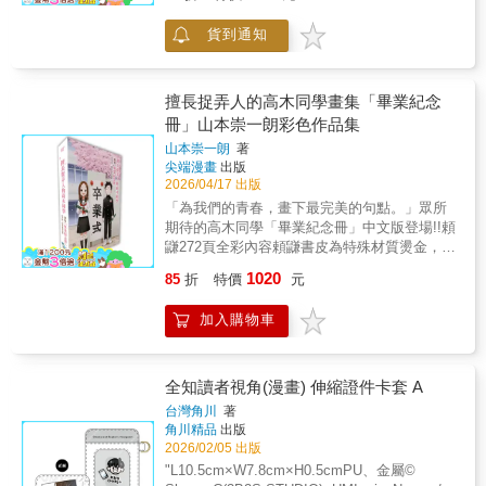
貨到通知
擅長捉弄人的高木同學畫集「畢業紀念
冊」山本崇一朗彩色作品集
山本崇一朗
著
尖端漫畫
出版
2026/04/17 出版
「為我們的青春，畫下最完美的句點。」眾所
期待的高木同學「畢業紀念冊」中文版登場!!頼
鼸272頁全彩內容頼鼸書皮為特殊材質燙金，仿
照畢業紀念冊模樣的特別豪華精裝本頼鼸收錄
1020
85
折
特價
元
單行本封面插圖、「ゲッサン」雜誌封面插
圖、漫畫連載彩圖、在SNS上傳的數張插畫以
加入購物車
及漫畫連載彩圖、電視動畫&劇場版動畫、各式
企劃用的新繪插圖等豐富內容！只想閃死你，
擅長把整本書閃成全白的高木同學，好評放閃
中！網路話題作「捉弄系女子」愛情喜劇紀念
全知讀者視角(漫畫) 伸縮證件卡套 A
畫集登場！2024年初，《擅長捉弄人的高木同
台灣角川
著
學》完結第20集同步推出特裝版，同綑收錄了
角川精品
出版
特典「畢業紀念冊」形式的畫集。由於大受讀
2026/02/05 出版
者歡迎，日本小學館便決定將畫集獨立出版，
"L10.5cm×W7.8cm×H0.5cmPU、金屬©
加上超精緻的外盒以及新繪的畢業典禮封面，