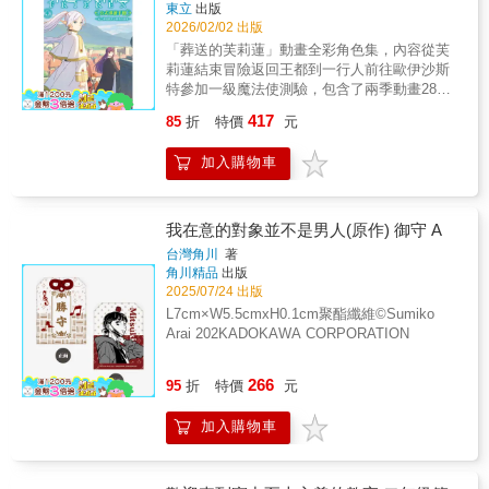
著
東立
出版
2026/02/02 出版
「葬送的芙莉蓮」動畫全彩角色集，內容從芙
莉蓮結束冒險返回王都到一行人前往歐伊沙斯
特參加一級魔法使測驗，包含了兩季動畫28集
的所有記錄。每位出場角色的設定資料跟旅程
417
85
折
特價
元
經過的介紹，再加上28名聲優與13位工作同仁
的專訪，內容紮實有深度。
加入購物車
我在意的對象並不是男人(原作) 御守 A
台灣角川
著
角川精品
出版
2025/07/24 出版
L7cm×W5.5cmxH0.1cm聚酯纖維©Sumiko
Arai 202KADOKAWA CORPORATION
266
95
折
特價
元
加入購物車