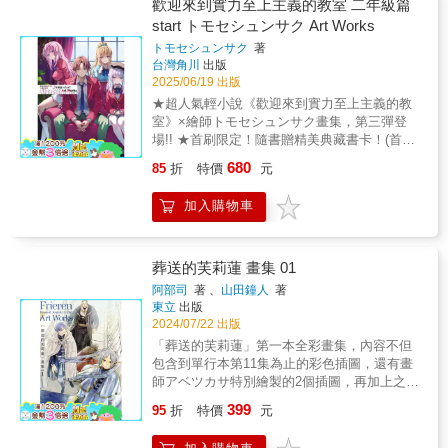
歡迎來到實力至上主義的教室 二年級篇
start トモセシュンサク Art Works
トモセシュンサク
著
台灣角川
出版
2025/06/19 出版
★超人氣輕小說《歡迎來到實力至上主義的教
室》×繪師トモセシュンサク畫集，第三彈登
場!! ★首刷限定！隨書贈精美典藏書卡！(首刷
售完即無贈品) 超人氣作品《歡迎來到實力至上
680
85
折
特價
元
主義的教室》畫集第三集！此次收錄二年級篇
第一到二學期的插畫，以及過去刊載於雜誌和
加入購物車
展覽的插圖，總計一百八十張以上！並且收錄
有トモセシュンサク全新繪製的插畫！書中當
然有絕不可少的トモセシュンサク×衣笠彰梧特
別對談！身為書迷，絕對不容錯過！內容收
葬送的芙莉蓮 畫集 01
錄：section 1【歡迎來到實力至上主義的教室
阿部司
著 、
山田鐘人
著
２年級篇】Story Color Selectionsection 2【歡
東立
出版
迎來到實力至上主義的教室２年級篇】Color
2024/07/22 出版
Selectionsection 3【トモセシュンサク×衣笠
「葬送的芙莉蓮」第一本全彩畫集，內容不但
彰梧】Special Talk①section 4【歡迎來到實力
包含到單行本第11集為止的彩色插圖，還有畫
至上主義的教室２年級篇】Monochrome
師アベツカサ特別繪製的2個插圖，再加上之前
Selectionsection 5【トモセシュンサク×衣笠
所有放上X〈前推特〉跟芙莉蓮這部作品有關的
399
彰梧】Special Talk②©Tomoseshunsaku
95
折
特價
元
插圖！再次重溫這部作品的奇幻世界吧。讀者
2024,Syougo Kinugasa 2024KADOKAWA
們能夠欣賞到跟雜誌連載時相同大小的原寸彩
CORPORATION