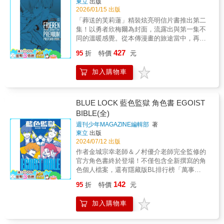
東立
出版
2026/01/15 出版
「葬送的芙莉蓮」精裝炫亮明信片書推出第二
集！以勇者欣梅爾為封面，流露出與第一集不
同的溫暖感覺。從本傳漫畫的旅途當中，再次
精挑細選24張經典場面製成炫亮明信片！特殊
427
95
折
特價
元
加工呈現不同顏色的金屬光澤，質感細膩。
加入購物車
BLUE LOCK 藍色監獄 角色書 EGOIST
BIBLE(全)
週刊少年MAGAZINE編輯部
著
東立
出版
2024/07/12 出版
作者金城宗幸老師＆ノ村優介老師完全監修的
官方角色書終於登場！不僅包含全新撰寫的角
色個人檔案，還有隱藏版BL排行榜「萬事
BEST 3」，以及金城老師＆ノ村老師的專訪、
142
95
折
特價
元
第1話的初期分鏡稿以及角色初期設定圖，藍色
監獄所有資料盡在這一冊！
加入購物車