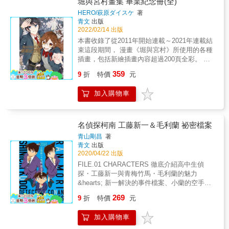
堀與宮村畫集 畢業紀念冊(全)
HERO/萩原ダイスケ
著
青文
出版
2022/02/14 出版
本書收錄了從2011年開始連載～2021年連載結
束這段期間， 漫畫《堀與宮村》所使用的各種
插畫，包括新繪插畫內容超過200頁全彩。 隨
著「春」「夏」「秋」「冬」來一同回顧《堀
359
9
折
特價
元
與宮村》輝煌的四季。另外還收錄， 描述畢業
典禮隔天「3月10日」的新繪短篇漫畫。《堀與
加入購物車
宮村》珍貴的完整插畫集！ & 本書特色 & & 1.
紀念《堀與宮村》完結，集結漫畫中所使用的
各種插圖再加上新繪內容，超過200頁全彩的超
美插畫集！ 2.收錄描述畢業典禮隔天「3月10
名偵探柯南 工藤新一＆毛利蘭 祕密檔案
日」的特別新繪短篇漫畫。
青山剛昌
著
青文
出版
2020/04/22 出版
FILE.01 CHARACTERS 徹底介紹高中生偵
探・工藤新一與青梅竹馬・毛利蘭的魅力
&hearts; 新一解決的事件檔案、小蘭的空手
道、時尚目錄、 熱帶樂園觀光導覽等等，滿滿
269
9
折
特價
元
令人開心的企劃精采呈現！ FILE.02 EPISODE
GUIDE 從電視系列、OVA、歷代的劇場版到新
加入購物車
一復活的集數， 新一＆小蘭之間戀愛插曲的詳
細指南！ FILE.03 SPECIAL ILLUSTRATION