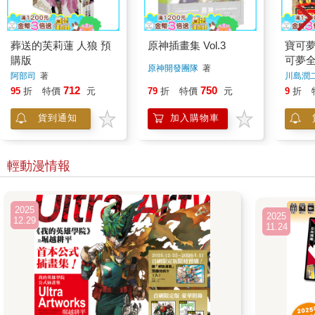
葬送的芙莉蓮 人狼 預
原神插畫集 Vol.3
寶可夢 太陽 & 月亮
購版
可夢
原神開發團隊
著
阿部司
著
川島潤二
著
712
750
95
折
特價
元
79
折
特價
元
9
折
貨到通知
加入購物車
輕動漫情報
2025
2025
12.29
11.24