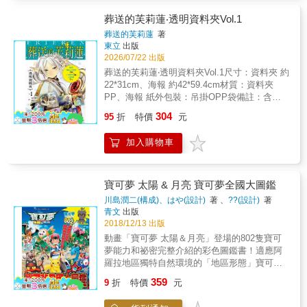
葬送的芙莉蓮‧透明資料夾Vol.1
葬送的芙莉蓮
著
東立
出版
2026/07/22 出版
葬送的芙莉蓮‧透明資料夾Vol.1尺寸：資料夾 約
22*31cm、海報 約42*59.4cm材質：資料夾
PP、海報 紙外包裝：吊掛OPP袋備註：含資
料夾3入+雙開資料夾1入+海報1入
304
95
折
特價
元
加入購物車
寶可夢 太陽 & 月亮 寶可夢全國大圖鑑
川島潤二(構成)、はや(設計)
著 、
??(設計)
著
青文
出版
2018/12/13 出版
動畫「寶可夢 太陽＆月亮」登場的802隻寶可
夢能力和祕密完整介紹的彩色圖鑑書！適應阿
羅拉地區獨特自然環境的「地區形態」寶可夢
們，以及各種寶可夢超級進化和原始回歸的樣
359
9
折
特價
元
子完全收錄！還有動畫「寶可夢 太陽＆月亮」
和「劇場版寶可夢 就決定是你了！」介紹！喜