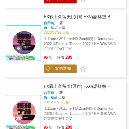
整介紹電視動畫系列中赤井安室所登場的主要
片段!! FILE.04 SPECIAL ILLUSTRATION
GALLERY 一舉收錄青山剛昌老師所描繪赤井
安室的美麗插圖珍貴動畫插圖!! FILE.05
FX戰士久留美(原作) FX術語杯墊 B
MODEL SHEETS 大舉公開劇場版電視版動畫
台灣角川
著
系列設定資料！ 本書特色 赤井安室鉅細靡遺！
角川精品
出版
破解兩人祕密之官方記錄!! 赤井秀一安室透首
2026/07/23 出版
本官方FANBOOK!! ●赤井秀一／沖矢昴／黑麥
"L11cm×W11cm×H0.2cm陶瓷©Demunyan
威士忌、安室透／波本／降谷零 揭開擁有多重
2022 ©Daisuki Tansan 2022 / KADOKAWA
面孔此兩人的的魅力之處!! ●回顧第20部劇場版
CORPORATION"
《純黑的惡夢》之名場面!! ●解說赤井安室登場
209
的電視動畫主要片段!! ●劇場版電視動畫設定資
95
折
特價
元
料集!! ●也收錄了青山剛昌老師的美麗插圖劇場
版原畫!! ●編輯大推，完整解說赤井秀一從偽裝
貨到通知
死亡到復活的詳細過程！
FX戰士久留美(原作) FX術語杯墊 F
台灣角川
著
角川精品
出版
2026/07/23 出版
"L11cm×W11cm×H0.2cm陶瓷©Demunyan
2026 ©Daisuki Tansan 2026 / KADOKAWA
CORPORATION"
209
95
折
特價
元