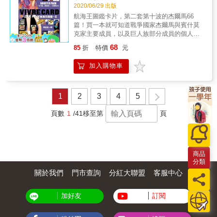
2020/06/29 出版
航海王圖鑑卡片，第二套第十波的杰爾馬66
篇！買一本就可知道戰爭國家杰爾馬與賓什莫
克家主要成員，以及巨人族部分成員的個人基
本資料、介紹、能力、背景設定、過去經歷以
68
85
折
特價
元
及作者的設定稿等等，是身為航海王的粉絲絕
對不能錯過的精美產品！
加入購物車
1
2
3
4
5
頁數
1
/41
移至第
頁
商品
分類
關於我們
門市查詢
分紅大聯盟
客服中心
加好友
訂閱