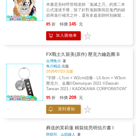
本書是吾峠呼世晴老師「鬼滅之刃」的第二本
公式漫迷手冊，除了針對鬼殺隊與惡鬼們的細
節再進行補充之外，還有多篇老師特別繪製的
短篇漫畫，以及從未收錄在單行本裡面的漫
145
85
折
特價
元
畫。本書的附錄是精美的「鬼滅問答遊戲」花
牌，書中還貼心地做了遊戲解說，讓讀者可以
加入購物車
呼朋引伴來一場鬼殺隊與惡鬼的對抗賽，精彩
程度完全不輸給前一冊。這是讀者如果想要更
深入了解「鬼滅之刃」，書架上一定不可或缺
的公式書，能讓你更明白故事架構與世界觀以
FX戰士久留美(原作) 壓克力鑰匙圈 B
及每個角色的資料與經歷，透過詳細的解說對
台灣角川
著
「鬼滅之刃」的世界有全盤的掌握。
角川精品
出版
2026/07/23 出版
"字牌 - L7cm × W2cm頭像 - L5.6cm × W3cm
壓克力、金屬©Demunyan 2021 ©Daisuki
Tansan 2021 / KADOKAWA CORPORATION"
209
95
折
特價
元
貨到通知
葬送的芙莉蓮 精裝炫亮明信片書 I
阿部司、山田鐘人
著