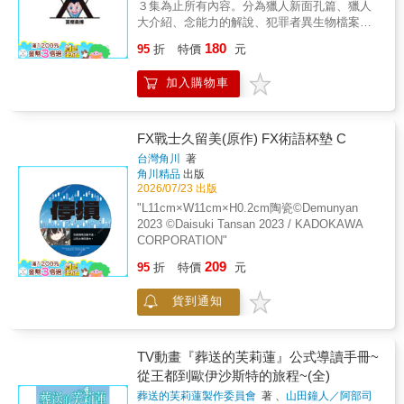
３集為止所有內容。分為獵人新面孔篇、獵人
大介紹、念能力的解說、犯罪者異生物檔案、
「獵人」世界導覽、讀者投稿與人氣投票結果
180
95
折
特價
元
篇。『ＨＵＮＴＥＲＸＨＵＮＴＥＲ』從獵人
試驗篇開始，經過天空鬥技場篇、友克鑫市
加入購物車
篇，接著是Ｇ‧Ｉ貪婪之島篇，目前連載中的是
嵌合蟻篇。每一篇的共同主題是戰鬥、友情、
勝利。
FX戰士久留美(原作) FX術語杯墊 C
台灣角川
著
角川精品
出版
2026/07/23 出版
"L11cm×W11cm×H0.2cm陶瓷©Demunyan
2023 ©Daisuki Tansan 2023 / KADOKAWA
CORPORATION"
209
95
折
特價
元
貨到通知
TV動畫『葬送的芙莉蓮』公式導讀手冊~
從王都到歐伊沙斯特的旅程~(全)
葬送的芙莉蓮製作委員會
著 、
山田鐘人／阿部司