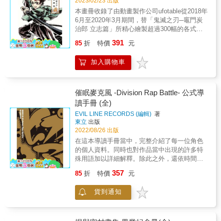
2023/02/23 出版
本畫冊收錄了由動畫製作公司ufotable從2018年
6月至2020年3月期間，替「鬼滅之刃─竈門炭
治郎 立志篇」所精心繪製超過300幅的各式插
畫。而封面插畫則是由角色設計總監松島 晃親
391
85
折
特價
元
自操刀製作，最後還附上每幅插畫參與製作的
人員名單，讀者們在欣賞出色畫作的同時也別
加入購物車
忘了感謝許多幕後工作人員默默的付出與貢
獻。
催眠麥克風 -Division Rap Battle- 公式導
讀手冊 (全)
EVIL LINE RECORDS (編輯)
著
東立
出版
2022/08/26 出版
在這本導讀手冊當中，完整介紹了每一位角色
的個人資料。同時也對作品當中出現的許多特
殊用語加以詳細解釋。除此之外，還依時間順
序排列出了重要大事，方便讀者進行查閱。由
357
85
折
特價
元
於本作品橫跨了許多媒體，因此也詳細介紹了
ＣＤ情報及活動情報等等，讓您能夠同時在此
貨到通知
獲得許多資訊。是喜愛「催眠麥克風」的粉絲
們不可錯過的一本書。