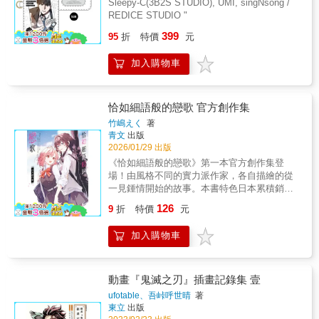
Sleepy-C(3B2S STUDIO), UMI, singNsong /
為各位讀者的青春畫下超完美的句點。這是最
REDICE STUDIO "
後了...輸了是理所當然，不如說雖然輸了很不
399
甘心，但是好快樂，好想被高木同學捉弄一輩
95
折
特價
元
子！★甜度爆表!!「高木同學」系列持續再版！
★★日本亞馬遜超高五星評價★「兩人絕妙的
加入購物車
距離感太完美了！」「這兩人是我考試前的心
靈支柱」「是男人的話都想被高木同學捉弄才
對」「高木同學捉弄人時的表情……太讚
恰如細語般的戀歌 官方創作集
了！」「我也想過這種青春生活……」「再版
竹嶋えく
著
是理所當然的事啊！」「高木同學豪口愛，已
青文
出版
羨慕西片君」「閱讀的時候會不自覺露出笑
2026/01/29 出版
臉」「青春甘酸甜，正中討厭萌系的大叔好球
《恰如細語般的戀歌》第一本官方創作集登
帶」……以上等等，佳評如潮！
場！由風格不同的實力派作家，各自描繪的從
一見鍾情開始的故事。本書特色日本累積銷售
突破100萬本（含電子書）!!總共15名豪華作家
126
9
折
特價
元
所創作的另一個從一見鍾情開始的故事!!
加入購物車
動畫『鬼滅之刃』插畫記錄集 壹
ufotable、吾峠呼世晴
著
東立
出版