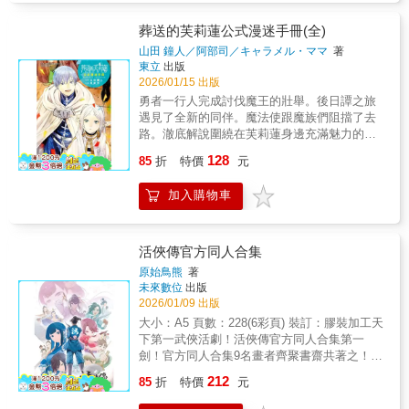
葬送的芙莉蓮公式漫迷手冊(全)
山田 鐘人／阿部司／キャラメル・ママ
著
東立
出版
2026/01/15 出版
勇者一行人完成討伐魔王的壯舉。後日譚之旅
遇見了全新的同伴。魔法使跟魔族們阻擋了去
路。澈底解說圍繞在芙莉蓮身邊充滿魅力的角
色跟世界觀。漫迷必備，獨一無二的公式漫迷
128
85
折
特價
元
手冊。
加入購物車
活俠傳官方同人合集
原始鳥熊
著
未來數位
出版
2026/01/09 出版
大小：A5 頁數：228(6彩頁) 裝訂：膠裝加工天
下第一武俠活劇！活俠傳官方同人合集第一
劍！官方同人合集9名畫者齊聚書齋共著之！參
與畫家：Coin、SavHANa 林花、胡同、
212
85
折
特價
元
Giorgio、葉梓、化工草莓、南瓜Bev、頸椎、
牛魚