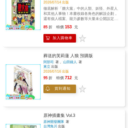
2026/07/14 出版
徹底解析「膽大黨」中的人類、妖怪、外星人
和其他人事物！本書收錄各角色的解說企劃，
還有個人檔案、能力參數等大量未公開設定！
加碼推出主要角色不為人知的日常故事，一共
153
85
折
特價
元
２２頁的全新繪製漫畫！完整圖解超自然現
象、戰鬥和青春，第一本公式大圖鑑！
加入購物車
葬送的芙莉蓮 人狼 預購版
阿部司
著 、
山田鐘人
著
東立
出版
2026/07/16 出版
712
95
折
特價
元
貨到通知
原神插畫集 Vol.3
原神開發團隊
著
台灣角川
出版