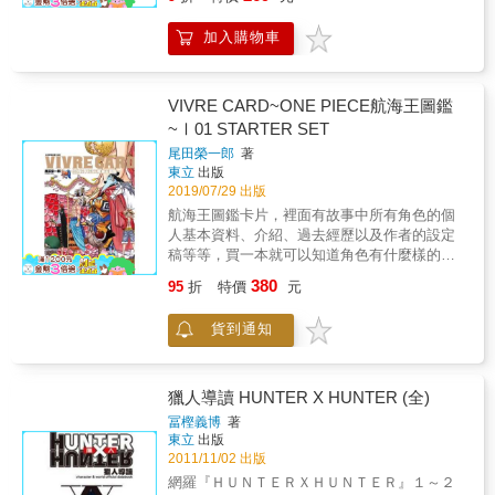
知道他們不為人知的祕密！ & 本書特色&& &
★日本熱賣超過200萬本暢銷作品。 ★原作三
加入購物車
度OVA化，主角群由松岡禎丞、瀬戸麻沙美、
細谷佳正、植田佳奈、島崎信長等人氣聲優擔
任。 ★本設定集除了長篇訪談和未公開草稿之
外，還收錄了全彩插畫共63頁等等豐富的內
VIVRE CARD~ONE PIECE航海王圖鑑
容。
~Ⅰ01 STARTER SET
尾田榮一郎
著
東立
出版
2019/07/29 出版
航海王圖鑑卡片，裡面有故事中所有角色的個
人基本資料、介紹、過去經歷以及作者的設定
稿等等，買一本就可以知道角色有什麼樣的能
力或背景設定，可以有許多驚人的發現！這次
380
95
折
特價
元
發行的是第一本主要角色篇，以後還會陸續推
出其他角色的圖鑑卡片，收集到最後還能成
貨到通知
冊，讓你能自稱為航海王專家！身為航海王的
粉絲絕對不能錯過這個精美產品！
獵人導讀 HUNTER X HUNTER (全)
冨樫義博
著
東立
出版
2011/11/02 出版
網羅『ＨＵＮＴＥＲＸＨＵＮＴＥＲ』１～２