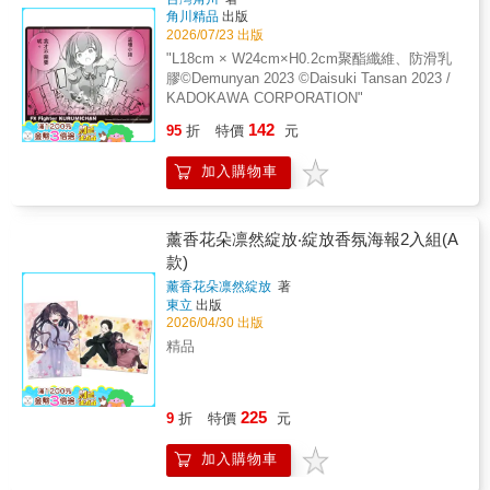
角川精品
出版
2026/07/23 出版
"L18cm × W24cm×H0.2cm聚酯纖維、防滑乳
膠©Demunyan 2023 ©Daisuki Tansan 2023 /
KADOKAWA CORPORATION"
142
95
折
特價
元
加入購物車
薰香花朵凛然綻放‧綻放香氛海報2入組(A
款)
薰香花朵凛然綻放
著
東立
出版
2026/04/30 出版
精品
225
9
折
特價
元
加入購物車