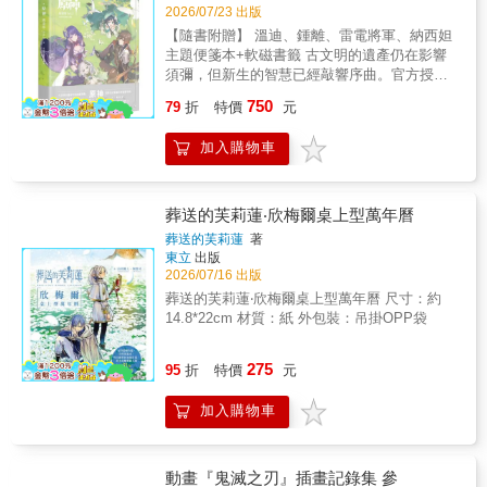
2026/07/23 出版
【隨書附贈】 溫迪、鍾離、雷電將軍、納西妲
主題便箋本+軟磁書籤 古文明的遺產仍在影響
須彌，但新生的智慧已經敲響序曲。官方授權
繁體中文版第三輯，收錄3.0至3.8版本中的插畫
750
79
折
特價
元
內容。分成三個精彩章節：〈角色印象〉、
〈塵世之旅〉、〈慶典回憶〉，收錄人物立
加入購物車
繪、角色衣裝、官方宣傳圖、怪物圖鑑、慶典
賀圖、生日賀圖，超過160幅。書籍本體為典藏
精裝本，搭配霧面PVC透明書盒更顯質感。
Copyright © miHoYo. All Rights Reserved.
葬送的芙莉蓮‧欣梅爾桌上型萬年曆
葬送的芙莉蓮
著
東立
出版
2026/07/16 出版
葬送的芙莉蓮‧欣梅爾桌上型萬年曆 尺寸：約
14.8*22cm 材質：紙 外包裝：吊掛OPP袋
275
95
折
特價
元
加入購物車
動畫『鬼滅之刃』插畫記錄集 參