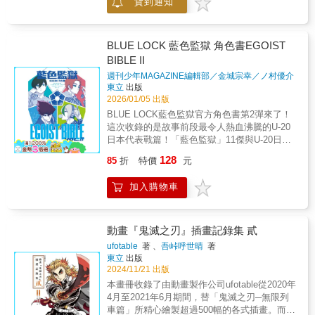
貨到通知
歡寶可夢的你，必收藏的一本！ 本書特色 & ●
以屬性收錄802隻「寶可夢 太陽＆月亮」寶可
夢全國大圖鑑!! ●從阿羅拉地區的新寶可夢到地
區形態（阿羅拉的樣子），連超級進化的寶可
BLUE LOCK 藍色監獄 角色書EGOIST
夢都完整介紹！ ●究極異獸當然也有登場喔！
BIBLE II
還可以完整了解動畫與電影的祕密！
週刊少年MAGAZINE編輯部／金城宗幸／ノ村優介
著
東立
出版
2026/01/05 出版
BLUE LOCK藍色監獄官方角色書第2彈來了！
這次收錄的是故事前段最令人熱血沸騰的U-20
日本代表戰篇！「藍色監獄」11傑與U-20日本
代表隊員們，究竟還藏了什麼不為人知的設
128
85
折
特價
元
定？兩位老師對這段故事的回顧，以及2023年
舉辦的『藍色監獄展BLUE LOCK
加入購物車
EXHIBITION』的特報同樣不能錯過！
動畫『鬼滅之刃』插畫記錄集 貳
ufotable
著 、
吾峠呼世晴
著
東立
出版
2024/11/21 出版
本畫冊收錄了由動畫製作公司ufotable從2020年
4月至2021年6月期間，替「鬼滅之刃─無限列
車篇」所精心繪製超過500幅的各式插畫。而封