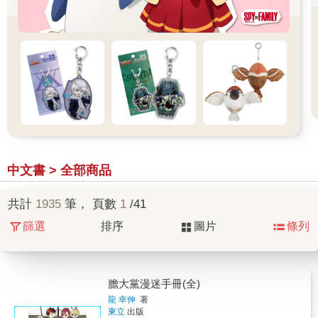
中文書 > 全部商品
共計
1935
筆， 頁數
1
/41
篩選
排序
圖片
條列
膽大黨漫迷手冊(全)
龍 幸伸
著
東立
出版