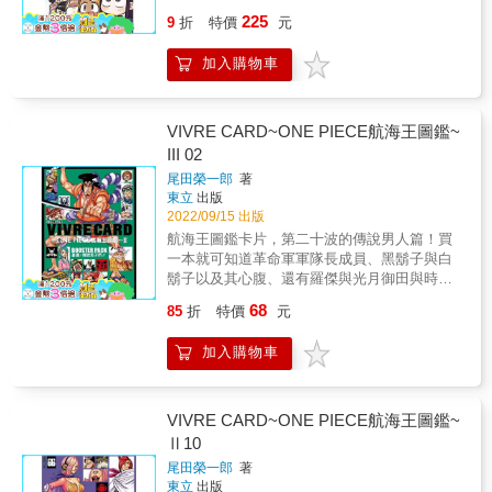
絆劇情CG，更特別為大家收集了角色初期設定
感動的名場面以及令人難忘的事件與活動！ 更
225
的手稿、美術總監編劇總監特別訪談等珍貴內
9
折
特價
元
收錄超美麗的彩色插畫加上 作者ODA
容，只有在「蔚藍檔案美術設定集」看得到！
TOMOHITO老師「QA」＆「專訪」也超必
一起加入「蔚藍檔案」的世界，與學生們一同
加入購物車
看！ & 本書特色&& & 1.社交恐懼症、對人恐
享受青春吧！
懼症、大家的兒時玩伴、病嬌、中二病、自戀
狂、硬派＆普通少年，各路怪咖齊聚一堂的校
園爆笑日常喜劇！ 2.與人「溝通交流」有時會
VIVRE CARD~ONE PIECE航海王圖鑑~
感到心中很糾結&hellip;&hellip;本書獻給這樣的
III 02
你。 3.二年級來到了尾聲，期待接下來三年級
尾田榮一郎
著
的新朋友！ 4.真人日劇、TV動畫日本好評上
東立
出版
映！ 5.和大家一同哭泣、一同歡笑。社恐症美
2022/09/15 出版
少女校園生活的2年間，全體朋友大集合！！！
航海王圖鑑卡片，第二十波的傳說男人篇！買
&
一本就可知道革命軍軍隊長成員、黑鬍子與白
鬍子以及其心腹、還有羅傑與光月御田與時這
對夫妻的個人基本資料、介紹、能力、背景設
68
85
折
特價
元
定、過去經歷以及作者的設定稿等等，是身為
航海王的粉絲絕對不能錯過的精美產品！
加入購物車
VIVRE CARD~ONE PIECE航海王圖鑑~
Ⅱ10
尾田榮一郎
著
東立
出版