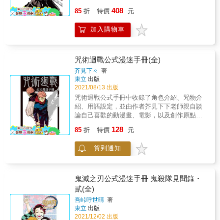
面插畫則是由角色設計總監松島 晃親自操刀製
408
85
折
特價
元
作，最後還附上每幅插畫參與製作的人員名
單，讀者們在欣賞出色畫作的同時也別忘了感
加入購物車
謝許多幕後工作人員默默的付出與貢獻。
咒術迴戰公式漫迷手冊(全)
芥見下々
著
東立
出版
2021/08/13 出版
咒術迴戰公式手冊中收錄了角色介紹、咒物介
紹、用語設定，並由作者芥見下下老師親自談
論自己喜歡的動漫畫、電影，以及創作原點。
此外還大篇幅收錄作者親自對各話劇情的解
128
85
折
特價
元
說，以及芥見下下老師與「死神」久保帶人老
師的長篇特別對談，是咒術迴戰書迷值得時時
貨到通知
翻閱收藏的一本書，深具收藏價值。
鬼滅之刃公式漫迷手冊 鬼殺隊見聞錄・
貳(全)
吾峠呼世晴
著
東立
出版
2021/12/02 出版