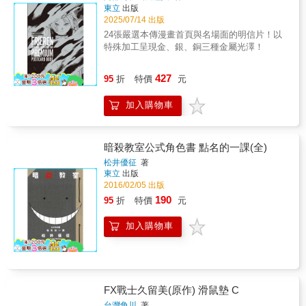
東立
出版
2025/07/14 出版
24張嚴選本傳漫畫首頁與名場面的明信片！以
特殊加工呈現金、銀、銅三種金屬光澤！
427
95
折
特價
元
加入購物車
暗殺教室公式角色書 點名的一課(全)
松井優征
著
東立
出版
2016/02/05 出版
190
95
折
特價
元
加入購物車
FX戰士久留美(原作) 滑鼠墊 C
台灣角川
著