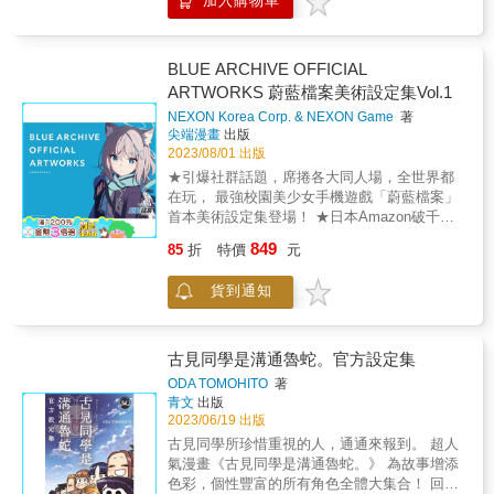
加入購物車
圖，絕對是喜歡「葬送的芙莉蓮」的讀者書架
上不可或缺的珍藏。
BLUE ARCHIVE OFFICIAL
ARTWORKS 蔚藍檔案美術設定集Vol.1
NEXON Korea Corp. & NEXON Game
著
尖端漫畫
出版
2023/08/01 出版
★引爆社群話題，席捲各大同人場，全世界都
在玩， 最強校園美少女手機遊戲「蔚藍檔案」
首本美術設定集登場！ ★日本Amazon破千則
五星好評，強勢問鼎遊戲書籍類銷售冠軍！ ★
849
85
折
特價
元
遊戲原廠監修角色名稱及用語翻譯 「學生們輝
煌耀眼的青春，就集中在這一冊」 「蔚藍檔
貨到通知
案」為製作「楓之谷」、「跑跑卡丁車」等臺
灣大眾熟知的線上遊戲開發商NEXON開發的手
機遊戲，目前由原廠在台直接營運國際繁體中
文版。形形色色的可愛人物、有趣的角色性
古見同學是溝通魯蛇。官方設定集
格、深刻感人的劇情、時而令人感到驚豔，時
ODA TOMOHITO
著
而令人哭笑不得的有趣伏筆等鮮明的特色，在
青文
出版
近兩年旋風式席捲各大宅宅社群及同人場，可
2023/06/19 出版
說是目前最火熱的美少女手機遊戲。 本書除了
古見同學所珍惜重視的人，通通來報到。 超人
收錄日服營運開始至一週年（2021/2/4～
氣漫畫《古見同學是溝通魯蛇。》 為故事增添
2022/2/3）期間公開的角色設定資料、角色羈
色彩，個性豐富的所有角色全體大集合！ 回憶