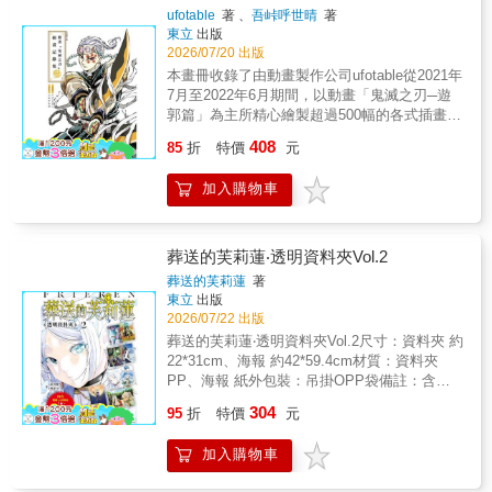
ufotable
著 、
吾峠呼世晴
著
東立
出版
2026/07/20 出版
本畫冊收錄了由動畫製作公司ufotable從2021年
7月至2022年6月期間，以動畫「鬼滅之刃─遊
郭篇」為主所精心繪製超過500幅的各式插畫。
而封面插畫則是由角色設計總監松島 晃親自操
408
85
折
特價
元
刀製作，最後還附上每幅插畫參與製作的人員
名單，讀者們在欣賞出色畫作的同時也別忘了
加入購物車
感謝許多幕後工作人員默默的付出與貢獻。
葬送的芙莉蓮‧透明資料夾Vol.2
葬送的芙莉蓮
著
東立
出版
2026/07/22 出版
葬送的芙莉蓮‧透明資料夾Vol.2尺寸：資料夾 約
22*31cm、海報 約42*59.4cm材質：資料夾
PP、海報 紙外包裝：吊掛OPP袋備註：含資
料夾3入+雙開資料夾1入+海報1入
304
95
折
特價
元
加入購物車