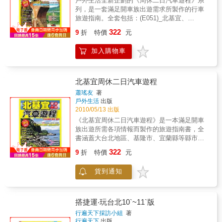
戶外生活全新企劃的《周休二日汽車遊程》系
以及沿途景點介紹。我想，名為「故鄉」的城
列，是一套滿足開車族出遊需求所製作的行車
市，是世上獨一無二的，也是能夠給予最多養
旅遊指南。全套包括：(E051)_北基宜、
分和記憶的地方。唯有懂得欣賞自己腳下的土
(E052)_桃竹苗、(E053)_中台灣、(E054)_南台
322
地，才能在天涯海角發掘每段旅程的真正意
9
折
特價
元
灣、(E055)_花東離島共5冊。書中提供實用的
趣。本書特色1.獨具個人特色的插畫式地圖，
旅遊動線、里程數，並繪製簡易好用的指南
方便讀者規劃屬於自己的散步路線。2.詳列店
加入購物車
圖，加強標示各地路況，及加油站、停車場等
家地點資訊，輕鬆簡單按圖索驥散步台北。
資訊，更全面提供GPS衛星定位數值，讓您一
書在手，就可輕鬆開車上路。
北基宜周休二日汽車遊程
蕭瑤友
著
戶外生活
出版
2010/05/13 出版
《北基宜周休二日汽車遊程》是一本滿足開車
族出遊所需各項情報而製作的旅遊指南書，全
書涵蓋大台北地區、基隆市、宜蘭縣等縣市，
並依交通動線劃分出24條旅遊線，一網打盡北
322
9
折
特價
元
基宜620處旅遊據點，並附上包括美食、休憩、
購物、住宿等700處推薦店家資訊，再搭配各景
貨到通知
點、商家的GPS定位，各旅遊區的主要交通資
訊，以及127幅最新實地踏查、繪製周詳的導覽
地圖，讓您一書在手，便能輕鬆南遊北訪，玩
得既熱鬧又有門道。
搭捷運‧玩台北10`~11`版
行遍天下採訪小組
著
行遍天下
出版