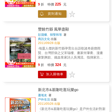
必遊去處，及550家人氣美食、特色伴手及風情
225
9
折
特價
元
旅宿等一網打盡。再依其旅遊區域特性與流暢
的交通動線，劃分出13條超完美旅遊線。加上
貨到通知
本書超詳細的交通轉乘資訊、遊程提案，以及
55幅實地踏查、繪製周詳的旅遊交通地圖，讓
您一書在手，就有如在地達人自遊暢行！
豐饒竹縣 風華盡顯
彭淵燦、韓聖和等
著
商訊文化
出版
2011/09/28 出版
‧地靈人傑的新竹縣孕育出台語歌謠奇葩鄧雨
賢、台灣肝病之父宋瑞樓、畫家何肇衢、漫畫
家劉興欽、鐵血客家詩人吳濁流、指揮家呂紹
嘉…等多位知名人物，喚起民眾人文思懷、濡
324
9
折
特價
元
染典範。 ‧新竹縣轄區內老字號廠商比比皆是，
堪譽產業領頭羊，例如台元紡織、長春化工、
加入購物車
正隆紙廠、山葉機車、三陽工業…等多家上市
櫃公司，總產值名列寶島前茅，經濟規模熠熠
生輝。 ‧新竹縣闡揚客家風情不遺餘力，特色商
品不一而足，諸如擂茶、柿餅、紅糟鴨、桔
新北市&基隆吃逛玩樂go
醬、新竹風烏魚子…等多樣化在地伴手禮，深
蕭瑤友
著
獲遊客豎指、垂涎。 ‧介紹新竹縣在地特色的風
戶外生活
出版
雲人物、老字號產業、知名伴手禮，以「鼓吹
2011/05/26 出版
竹風‧闡揚客俗」為號召，行銷新竹縣優質化環
《新北市&基隆吃逛玩樂go》是戶外生活針對新
境，藉以吸引遊客駐足、產業落腳。