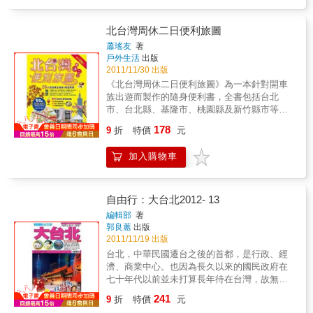
路」、「男女平權之路」與「威權到民主之
肯定與支持。本書是紀錄城東創意街區的第一
些時常經過卻未曾轉入的巷弄，不要錯過任何
路」，並介紹共56個散步景點，透過水瓶子細
本著作。我們試圖勾勒此一街區的場所精神，
一個帶來愉悅與感動的可能，以及豐富生活的
微敏感的生活體驗與觀察，在他的文字導覽之
北台灣周休二日便利旅圖
呈現這裡的原創能量。想要探索城東創意街
美好體驗，因為，這些存在於我們生活城市的
下，你將深入了解臺北城一路走來的歷程，並
區，請毫不猶豫的跟著本書所提供的地圖走。
蕭瑤友
著
微小美麗，正在點滴改變著我們的生活感受。
感受這座城市曾有與現存的獨特風采。臺北是
戶外生活
出版
它是街區的寶藏圖。使用這張地圖，不需要通
例如中山雙連區，沿襲自日據時代的記憶，中
座充滿故事的小城，藉由這本書，水瓶子與你
2011/11/30 出版
關密語或是過關斬將，只需要帶著喜歡創意的
山北路沿線一直是台北中心的要道，是日籍菁
一同漫步其中。於街角巷弄中，你將窺見這座
心！
《北台灣周休二日便利旅圖》為一本針對開車
英聚集的場域，而這股強烈知識分子的思想意
城市的絕美風華。
族出遊而製作的隨身便利書，全書包括台北
識延續至今，在捷運中山站至雙連站沿線，發
市、台北縣、基隆市、桃園縣及新竹縣市等五
展出獨特的新知識分子城市記憶。主張低調奢
大區域，以1～3日遊程為主軸，精心規劃出26
華、創意設計、展現個性化生活風格，一群擁
178
9
折
特價
元
條旅遊黃金路線，內容囊括沿線480個最熱門的
有強烈個人觀點、展現自我意識的創意工作
遊樂據點、390家超人氣餐飲名店及120家優質
者，在這裡落地生根，一間間個性店家就此誕
加入購物車
旅店等，另搭配58幅詳細實用的地圖，絕對是
生。沿著中山長型公園兩側信步，一會兒走進
您駕車出遊的最佳幫手。
「台灣好，店」，嚴選自全台各地的文創產
品，用心做好的食、物、器，充滿了濃厚人情
味；隔壁的「蘑菇」是簡單樸實的設計風格
自由行：大台北2012- 13
店，頂著蘑菇頭的小孩帶出乾淨的小故事，平
編輯部
著
淡中卻掩不住動人的情緒；以設計師品牌為主
郭良蕙
出版
的「地球樹」，相信時尚文創也可以是一種維
2011/11/19 出版
持公平交易正義的方式；屬於台灣原創的生活
台北，中華民國遷台之後的首都，是行政、經
風格品牌「The One」，不只販賣美好生活小
濟、商業中心。也因為長久以來的國民政府在
物，更提供滋養心靈的各式講座……。當身倦
七十年代以前並未打算長年待在台灣，故無論
了、心乏了，那就拐進中山雙連的巷弄裡，遠
台北、以至台灣，一直以來只有密密麻麻的軍
241
離塵囂的寧靜，在四、五層樓高的早期民宅與
9
折
特價
元
事設施，卻缺乏一般基建和相關重要建設。延
異國風味洋樓交錯並置間，映著綠意盎然的樟