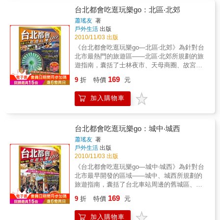
台北都會吃逛玩樂go：北區‧北郊
蕭瑤友
著
戶外生活
出版
2010/11/03 出版
《台北都會吃逛玩樂go—北區‧北郊》為針對台
北市最熱門的旅遊區——北區‧北郊所規劃的旅
遊指南，囊括了士林夜市、天母商圈、故宮外
雙溪、大直美麗華、內湖碧山巖、大陽明山
169
9
折
特價
元
區、北投溫泉及淡水小鎮等重量級景區，是一
連結了都會走逛與自然風光的樂活旅遊線。全
加入購物車
書共蒐羅200個人氣景點、百貨商圈，與310家
吃喝買憩住名店，搭配28幅繪製周詳的導覽地
圖，徹底滿足城市旅人吃逛玩樂的全方位需
求。
台北都會吃逛玩樂go：城中‧城西
蕭瑤友
著
戶外生活
出版
2010/11/03 出版
《台北都會吃逛玩樂go—城中‧城西》為針對台
北市最早開發的區域——城中、城西所規劃的
旅遊指南，囊括了台北車站周邊的舊城區、大
稻埕、大龍峒、艋舺、西門町與中山北路沿
169
9
折
特價
元
線，是一揉合懷舊與新潮的都會旅遊圈。全書
共蒐羅老台北城200個人氣景點、百貨商圈，與
加入購物車
360家吃喝買憩住名店，搭配27幅繪製周詳的導