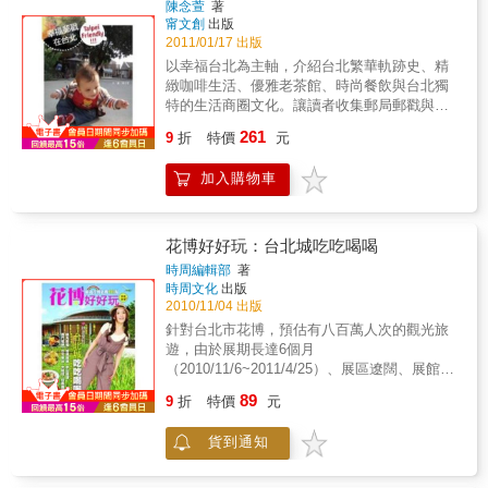
陳念萱
著
甯文創
出版
2011/01/17 出版
以幸福台北為主軸，介紹台北繁華軌跡史、精
緻咖啡生活、優雅老茶館、時尚餐飲與台北獨
特的生活商圈文化。讓讀者收集郵局郵戳與商
店發票章的過程，重新體驗只有台北才有的普
261
9
折
特價
元
羅幸福感。駕著帆船旅遊全世界的英國佬馬克
先生，選擇落腳台北，一住就是二十年，理由
加入購物車
是方便、安全且自由自在；更重要地，不論走
到哪兒，台灣人都很友善……收集一打台北郵
戳，蓋上十二枚書內推薦店家發票章，寄返出
版社，便贈送甯文創當月新書一本。吃喝玩樂
花博好好玩：台北城吃吃喝喝
看電影，台北永遠有最豐盛的藝術文化饗宴，
時周編輯部
著
批評的聲音越大，活動力越旺盛，不但無法打
時周文化
出版
壓如雨後春筍冒出來的創作者，反倒激勵了更
2010/11/04 出版
多『外行人』加入；拍電影、發行電影、玩音
針對台北市花博，預估有八百萬人次的觀光旅
樂、搞劇場…… 甚至小小台北在一年內便成立
遊，由於展期長達6個月
了五十多家出版社，真有這麼多人願意看書
（2010/11/6~2011/4/25）、展區遼闊、展館軟
嗎？根據博客來網路書店的年度報告，業績成
硬體又各具特色，以分區導覽為概念，融合周
89
長有三成……
9
折
特價
元
邊美食旅遊住宿交通情報，不僅可提供當地住
民與外來旅客快速而深入的瞭解。
貨到通知