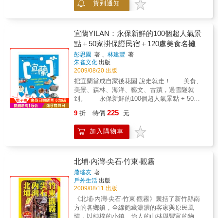
貨到通知
飯店、民宿，並超值附贈29家飯店民宿的
款，所以務必要仔細研讀，才能帶著妳的2010
coupon券，希望讀者出門在外，能夠划算地享
購物金HAPPY血拼去！★ 魔法地圖CHECK！
受到最棒的住宿；並能藉此感受到宜蘭的空
條條道路通五分埔哈！第一次逛五分埔，是不
氣，四處都瀰漫了一種樂活的精神。在各區的
宜蘭YILAN：永保新鮮的100個超人氣景
是被它複雜的巷弄給弄得暈頭轉向？！毫無方
住宿介紹完之後，加值介紹各區的必遊景點，
向感、對於地圖一向不敏銳的路癡小編，也因
點＋50家掛保證民宿＋120處美食名攤
以及必吃美食、伴手禮，最後並規劃有地圖及
為攜帶了這小小的地圖而奮力勇闖五分埔！即
彭思園
著 、
林建豐
著
交通資訊，讓本書不僅是為讀者構成氛圍，同
刻提昇戰鬥指數的MAGIC MAP，妳一定要試
朱雀文化
出版
時也充分具備實用價值。本書特色【What’s
試！隨書附贈2010最強的搶便宜指南！最具指
2009/08/20 出版
Hot】報導宜蘭最新旅遊資訊。以「居遊」概念
標性的穿扮採購聖經 買一送一！凡購買激安
把宜蘭當成自家後花園 說走就走！ 美食、
為核心，帶領讀者簡單卻深入地體驗宜蘭。附
五分埔隨書加贈最夯日系流行雜誌
美景、森林、海洋、藝文、古蹟，過雪隧就
帶的各區地圖詳實簡明，方便讀者使用。
到。 永保新鮮的100個超人氣景點 + 50家
2.FamiFun Vol.04快樂出發單車漫遊 3.行遍天
掛保證民宿 + 120處美食名攤 徹底尋訪宜
下台灣度假版 NO.194 高質感美人湯泉
225
9
折
特價
元
蘭12縣市的好山好水好吃和特色民宿，讓讀者
在規劃宜蘭之行時，能快速、正確地選擇適合
加入購物車
自己的行程路線，宜蘭之行就有如大台北的近
郊遊，說走就走，毫不遲疑！ 貼心規劃14
條建議主題小旅行，設計最夯、最有趣的行
程，供讀者按表操課，來一趟回味無窮的宜蘭
北埔‧內灣‧尖石‧竹東‧觀霧
行。 宜蘭美味的肉羹、好吃的牛舌餅、鹹
蕭瑤友
著
酸甜的蜜餞到底哪一家美味、哪一家好吃，美
戶外生活
出版
食比一比報給你知！ 永保新鮮的100個景
2009/08/11 出版
點：讓到宜蘭玩的你，每次都有不一樣的新刺
《北埔‧內灣‧尖石‧竹東‧觀霧》囊括了新竹縣南
激、新感受！讓你愛上宜蘭沒有任何理
方的各鄉鎮，全線飽藏濃濃的客家與原民風
由！ 平價、豪華、頂級民宿大介紹，花小
情，以純樸的小鎮、怡人的山林與豐富的物產