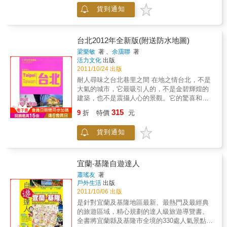
至2000年以後，台灣才開始重新自我定位，從
樹、楓樹，這裡是心靈暫歇的停泊處、拋開煩
貨到通知
此迅速發展出旅遊、美食、購物、遊樂等等大
憂的第一劑療方；再漫步於創意店家間，用文
小配套，也因之從此吸引了一批批海外遊客前
化能量滋養心靈，感受被創意洗禮後的舒暢歡
往消費，逐漸引起了國際注意，並獲有口碑好
愉，帶著滿足的心與能量重新出發。不是大費
評。2010年11月，台灣進行五都選舉，將台北
台北2012年全新版(附送防水地圖)
周章的計畫旅行，也無需耗費大量時間金錢，
縣於12月25日起改名為新北市，並與台北市、
梁樂敏
著 、
余靄聯
著
一個午後、一杯咖啡、一只小玩物、一幅手繪
台中市、台南市、高雄市並列院轄市。大台北
活力文化
出版
插畫、一小段步行，迴旋巷弄間，起心動念，
旅遊工具書立刻響應規畫，範圍從此包括最新
2011/10/24 出版
從容自在顯現，在熟悉城市裡的小確幸，是無
的台北市與新北市。而在大台北旅遊，最吸引
耐人尋味之台北巷里之間 在地之情台北，不是
需遠求的美好。享受當下的幸福，隨時出發。
遊客的地方當然夜市、老街、古厝、購物區、
大氣的城市，它最吸引人的，不是金碧輝煌的
本書特色1.人文風隨手小書，走到哪裡都可以
美食街，其次就是大台北周邊的風景區。所
建築，也不是震攝人心的景觀。它的驚喜和多
輕鬆查閱，與心情一同小旅行。2.搭配手繪地
以，為了分享對於大台北的認知，出境遊決定
元，都藏在街頭深處、巷弄之間、都埋在台北
圖並詳列創意店家位置，享受文化洗禮時不用
315
大台北分成33個區逐一介紹。從這裡不但可以
9
折
特價
元
人身上，是你得放下腳步來，細味咀嚼的城
擔心迷失在蜿蜒曲折的巷弄裡。3.深入介紹各
從中清楚知悉大台北，更能夠一目了然從中了
市。有征服性的，台北的美，是一點點的，到
創意店家，並有中英文對照，無論台北住民或
解今天的北台灣，它包括了台北市與新北市。
貨到通知
你發現的時候，它的吸引力己經滲得很深。獨
是外來旅客都能輕鬆貼近台北的創意街區文
家主題略手作達人小店大集合雙溪隱世鄉間風
化。
光足不出戶掃盡台灣妝物大師級Whisky Bar全
公開台北個性小店大集合台北爵士樂搖籃同志
宜蘭‧基隆自遊達人
的粉紅書店墨膠碟上的雲南菜文青的伊斯坦堡
蕭瑤友
著
Brunch星光幫的舞台餐廳好山好水遊宜蘭礁溪
戶外生活
出版
溫泉美人湯神木園大啖林呼吸台灣最藍東北角
2011/10/06 出版
看海吹風太平山上蹦蹦車宜蘭民宿特集
是針對宜蘭及基隆地區最新、最熱門及最經典
的旅遊區域，精心規劃的達人級旅遊導覽書。
全書將宜蘭縣及基隆市全境的330處人氣景點、