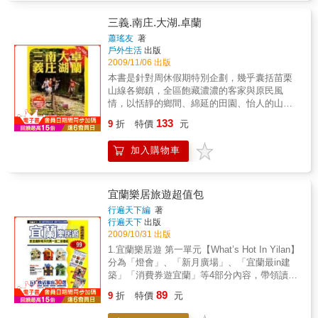
站… 二十大懷舊特搜，體驗歷史文藝氛圍！
谷109的五分埔人氣店家讓對流行擁有高敏銳
Plus交通資訊+全區地圖，怎麼玩都不迷路！
度、喜愛新鮮感，想以最物超所值的價格將最
三義.南庄.大湖.卓蘭
HIT的流行必備款快速入手的時尚達人新手們，
蕭瑤友
著
在短時間內搜齊第一手的血拼資訊！並隨書附
戶外生活
出版
贈讓妳五分埔摸透透的Shopping Guide-購物地
2009/11/06 出版
圖輕鬆變身五分埔採購達人！★ 資深時尚編輯
本書是針對周休假期特別企劃，幾乎囊括苗栗
親自為妳帶路別以為只有歐美名牌才是時尚編
山線各鄉鎮，全區飽藏濃濃的客家與原民風
輯的最愛，能以超值價格將最新時尚入手的五
情，以恬靜的鄉間、綿延的田園、怡人的山林
分埔，可是我們又愛又恨的流行聖地呢！在這
與豐富的物產等，構築一條耐人尋味的懷舊野
133
裡，妳絕對能找到物超所值的最新流行單品，
9
折
特價
元
遊路線。全書蒐羅超人氣景點、吃喝買憩名
但面臨眾多的店家與不同穿扮別，該如何下手
店，及美景渡假山莊，以最完整的旅遊資訊，
呢！？別擔心，跟著資深時尚編輯一起走，服
加入購物車
搭配最新的公路交通資料與精確詳實的導覽地
裝、包包、鞋子與流行小物，妳都能全部
圖，絕對滿足您周休出遊的各種需求。
GET！★ 時尚界首創！人氣模豆的流行穿扮示
範實例依店家特色做不同主題穿扮介紹，同時
宜蘭樂居旅遊超值包
搭配超人氣模豆的「實境」演出，就是要讓妳
行遍天下編
著
更有fu、更有真實感！！不僅可作為不同造型
行遍天下
出版
別穿扮的參考範例，也是妳快速選對店家
2009/10/31 出版
SHOPPING的最強關鍵！★ 折扣季血拼，就是
1.宜蘭樂居遊 第一單元【What’s Hot In Yilan】
這麼輕鬆＆HAPPY！面對眾多且琳瑯滿目的各
分為「燈會」、「新月廣場」、「宜蘭最in建
式單品，「全部都想擁有！...該怎麼辦
築」「消費券遊宜蘭」等4部分內容，帶領讀者
呢…？」相信這是許多女孩內心最激動的吶喊
認識宜蘭新的發展現況，並從中了解到2009年
了！No Worry！！！也是擁有購物狂因子的小
89
9
折
特價
元
宜蘭的新旅遊方向。第二單元【超感人！
編，因為真的失血過多，已經為妳特別嚴選折
LOHAS旅居】是全書主軸，分區介紹宜蘭的好
扣季必必必…必攻款，絕對物超所值的必BUY