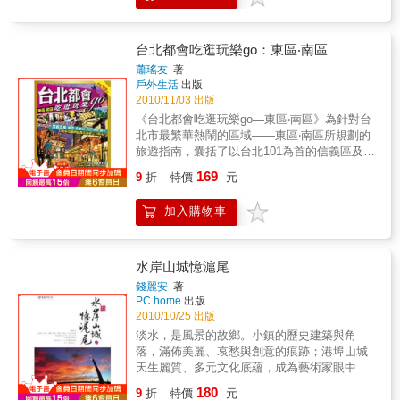
覽地圖，以及“2010台北花博”最完整的遊憩資
訊，徹底滿足城市旅人吃逛玩樂的全方位需
求。
台北都會吃逛玩樂go：東區‧南區
蕭瑤友
著
戶外生活
出版
2010/11/03 出版
《台北都會吃逛玩樂go—東區‧南區》為針對台
北市最繁華熱鬧的區域——東區‧南區所規劃的
旅遊指南，囊括了以台北101為首的信義區及東
區商圈、永康街、師大、公館、松山、南港與
169
9
折
特價
元
動物園和貓空茶區，是一揉合潮流時尚與城郊
綠野的都會旅遊圈。全書共蒐羅140個人氣景
加入購物車
點、百貨商圈，與400家吃喝買憩住名店，搭配
28幅繪製周詳的導覽地圖，徹底滿足城市旅人
吃逛玩樂的全方位需求。
水岸山城憶滬尾
錢麗安
著
PC home
出版
2010/10/25 出版
淡水，是風景的故鄉。小鎮的歷史建築與角
落，滿佈美麗、哀愁與創意的痕跡；港埠山城
天生麗質、多元文化底蘊，成為藝術家眼中的
「詩美之鄉」。吸引無數的文人雅士前來朝
180
9
折
特價
元
聖、移居深耕，更撫慰了許多遊子寂寥的心。