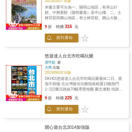
2013/10/17 出版
本書主要可分為一、陽明山地區，有草山行
館、中興賓館（陽明書屋）及中山樓。二、士
林官邸與圓山地區，有士林官邸、圓山大飯
店、忠烈祠及總統府。三、桃園地區，有大溪
315
9
折
特價
元
行館、慈湖行館及角板山行館。四、中橫公路
與北橫公路，有梨山賓館、福壽山農場及棲蘭
貨到通知
行館。五、日月潭地區，有涵碧樓行館。六、
高雄地區，有西子灣行館及澄清湖行館等地，
將各行館的歷史、蔣介石巡視軼聞及現況發
展，包括特產及著名小吃，一一在本書介紹，
悠遊達人台北市吃喝玩樂
讓我們瞭解蔣介石夫婦在臺各行館的有趣生活
周宇廷
著
點滴。
大輿
出版
2013/09/10 出版
DKH01悠遊達人台北市吃喝玩樂週休二日、渡
假不煩惱 北台灣最佳玩樂指南精選13條熱門
1~2日樂活路線70幅導覽地圖 圖文連動 找路真
輕鬆181個嚴選迷人景點322家在地美食特產48
225
9
折
特價
元
間精選特色旅店26幅實走調查地圖
貨到通知
開心遊台北2014加強版