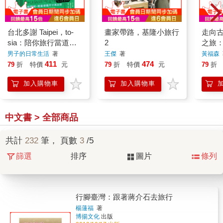
台北多謝 Taipei，to-
畫家帶路，基隆小旅行
走向
sia：陪你旅行當道地
2
之旅：
的台霸郎 How to travel
古道
男子的日常生活
著
王傑
著
黃福森
like a local（中英雙語
台灣歷
411
474
79
折
特價
元
79
折
特價
元
79
折
English／zh-TW）
篇)
加入購物車
加入購物車
中文書 > 全部商品
共計
232
筆， 頁數
3
/5
篩選
排序
圖片
條列
行腳臺灣：跟著蔣介石去旅行
楊蓮福
著
博揚文化
出版