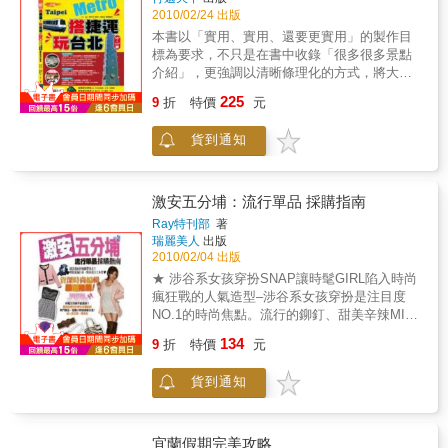
2010/02/24 出版
本書以「實用、實用、還要更實用」的製作目
標為要求，不只是在書中收錄「很多很多景點
介紹」，更強調以清晰條理化的方式，將大台
北的交通動線與地區概況相結合來為讀者導
225
9
折
特價
元
覽。每一地鐵站皆提供詳細的街道地圖，並註
記景點位置，每一景點亦標明DATA、交通資訊
貨到通知
等，供讀者交叉對照，務必找到所有景點。即
使是第一次遊台北，也能以最簡明易懂的交通
方式——搭捷運，徹底玩透台北的每個角落。
激安五分埔：流行單品 採購指南
Ray特刊部
著
瑞麗美人
出版
2010/02/04 出版
★ 涉谷系女孩穿扮SNAP讓時髦GIRL陷入時尚
瘋狂戰的人氣造型–涉谷系女孩穿扮是注目度
NO.1的時尚焦點。流行的鉚釘、甜美辛辣MIX
的騎士風外套或夯到不行的內搭褲造型，都是
134
9
折
特價
元
女孩最想學習的流行女神LOOK＆購物單品。★
優雅LADY風搭配範例全攻略可愛度與接受度都
貨到通知
GOOD的優雅淑女穿扮造型，鎖定氣質＆甜美
可愛感，讓所有女孩都能變身受寵愛公主。持
續活躍中的洋裝、蕾絲風單品以及越來越進化
的蝴蝶結裝飾單品，都是實現優雅LADY的必備
宜蘭假期完美攻略