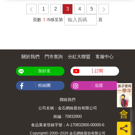
30【狀圍、五結】浪漫奢華 玩設計潮居
1
2
3
4
5
40【冬杉、羅東】漫遊河畔縱心靈水居50【員
山、三星、大同】呼吸山野 親自然綠居
頁數
3
/5
移至第
頁
【icon標】超值附贈29家飯店民宿coupon！宜
蘭冒險指南62宜蘭旅遊地圖64 宜蘭交通情報
關於我們
門市查詢
分紅大聯盟
客服中心
加好友
訂閱
粉絲團
追蹤
聯絡我們
公司名稱：金石網絡股份有限公司
會
統編 : 70832800
食品業者登錄字號：A-170832800-00000-6
員
Copyright© 2000–2026 金石網絡股份有限公司