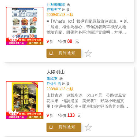
行遍編輯部
著
行遍天下
出版
2009/01/18 出版
■【What’s Hot】報導宜蘭最新旅遊資訊。■ 以
「居遊」概念為核心，帶領讀者簡單卻深入地
體驗宜蘭。附帶的各區地圖詳實簡明，方便讀
者使用。內容簡介：■第一單元【What’s Hot In
89
9
折
特價
元
Yilan】，分為「燈會」、「新月廣場」、「宜
蘭最in建築」「消費券遊宜蘭」等4部分內容，
貨到通知
帶領讀者認識宜蘭新的發展現況，並從中了解
到2009年宜蘭的新旅遊方向。■第二單元【超感
人！LOHAS旅居】 是全書主軸，分區介紹宜蘭
的好飯店、民宿，並超值附贈29家飯店民宿的
大陽明山
coupon券，希望讀者出門在外，能夠划算地享
蕭瑤友
著
受到最棒的住宿；並能藉此感受到宜蘭的空
戶外生活
出版
氣，四處都瀰漫了一種樂活的精神。 在各區的
2009/01/13 出版
住宿介紹完之後，加值介紹各區的必遊景點，
山野古道 遊憩步道 火山奇景 公路兜風賞
以及必吃美食、伴手禮，最後並規劃有地圖及
花採果 情調湯屋 美景餐? 野菜小吃超實
交通資訊，讓本書不僅是為讀者構成氛圍，同
用！捷運轉乘公車＋開車動線指引9條黃金路線
時也充分具備實用價值。內容詳介：What’s
＋5大主題行旅120踏青遊賞去處＋140吃憩湯住
133
Hot In Yilan?042009台灣燈會20週年在宜蘭06
9
折
特價
元
名店仰德大道 陽金公路 文大周邊 東山路
東台灣最大商城LUNA PLAZA 08 「以人為
賞夜景 菁山後花園 竹子湖巴拉卡公路 紗
本」最IN建築10手持消費券，人人都是大富翁
貨到通知
帽山＆行義路溫泉 北投泉鄉 內外雙溪…
超感人！LOHAS旅居14【礁溪】冬戀溫泉 超
溫暖湯居24【頭城】海風輕撫賞海景美居