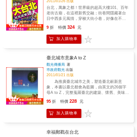
2011/01/26 出版
坊的可愛貓群。美麗又好喝的玫瑰咖啡。開滿
台北，萬象之都！世界級的超高大樓101、百年
桐花的四月雪小徑。好吃到不行的礦坑美食。
老街古廟，在這裡新舊交融；街巷間隱藏著台
愛吃愛玩的你準備好了嗎？苗栗的秘密旅行路
日中西多元風情，穿梭大街小巷，好像在不同
線，輕裝出發！
時空次元裡捉迷藏，食衣住行花樣百變，台北
324
9
折
特價
元
的好玩迷人之處就在這裡！本書網羅了台北市
區、市郊景區，集結觀光客最愛去的45個遊逛
加入購物車
區，1000個吃喝玩樂據點，都是內行編輯的衷
心推薦，還有最新鮮的捷運蘆洲線、捷運及國
道客運轉乘指南。沒錯，台北玩不完，卻可以
玩得有門道！
臺北城市意象A to Z
觀光傳播局
著
巿政府觀光
出版
2011/01/21 出版
為推廣臺北城市之美，塑造臺北嶄新意
象，本書以臺北都會為藍圖，由英文的26個字
母A to Z，完整蒐羅臺北的建築、懷舊、美味、
風尚、科技、綠能等各種面向的訊息，提供
228
95
折
特價
元
中、外人士認識不同的，多元的臺北城市意
象。
加入購物車
幸福郵戳在台北