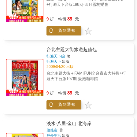
+行遍天下台版198期-四月雪桐樂會
89
9
折
特價
元
貨到通知
台北主題大街旅遊超值包
行遍天下編
著
行遍天下
出版
2009/04/20 出版
台北主題大街＋FAMIFUN全台夜市大特搜+行
遍天下台版197期-愛泡咖啡館
89
9
折
特價
元
貨到通知
淡水‧八里‧金山‧北海岸
蕭瑤友
著
戶外生活
出版