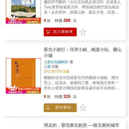
繼好評不斷的《大台北自然步道100》步道達人
生活的表現？創意人是此一街區巷弄風情的魔
臺北市101個觀光亮點，涵蓋自然生態，古今建
Tony黃育智最新力作，帶你探訪桃竹苗自然步
法師。隨手舉幾個例子！來到城東創意街區，
築，藝文展演，文創設計，市集商圈及特色美
道！走向郊外，探索山林、親近大海、欣賞湖
人們一定要去忠孝東路四段181巷40弄，因為
食六類景點；並為讀者規劃出10+1條主題遊
光水色看山，東滿步道享受芬多精森林浴觀
「好樣」餐廳的經營者陸續在此一巷弄上開了
288
程，以及臺北最精彩的夜生活，旅遊資訊豐
9
折
特價
元
海，半天寮好望角步道大海藍天盡收眼底覓
好幾家具有強烈風格品味的特色店家（包括旅
富，是最實用的玩遍臺北的旅遊書。
湖，峨眉湖環湖步道碧波湖色一覽無遺賞桐，
店、書店、餐廳等），把那裡的街角打造成根
加入購物車
鹿寮坑桐花步道油桐如雪來一趟桃竹苗步道之
本像是一座小型的創意園區。另一條人們一定
旅，擁抱大自然！本書特色本書內容精簡紮
要拜訪的巷弄是忠孝東路四段205巷49弄。它是
實，收錄100條桃竹苗自然景觀步道和導覽地
一條再小不過的小巷，而且是位在兩棟建築物
圖。每條步道都附有路程時間、步道路況、交
之間的後巷，但這裡竟然存在「figure21手工包
新北小旅行：河岸小鎮、鐵道小站、礦山
通資訊、附近景點、旅行建議，是很實用的自
房」與「atwill」兩家從事手工產品設計製作的
小城
導式手冊。作者並將100條步道依各種需求分類
小店家。店門口外露在牆壁上的電錶、水管等
上旗文化編輯部
著
規劃為：●適合親子出遊的路線●賞桐路線●水
景觀，反而形成非常獨特的城市後巷美學。這
上旗
出版
岸路線（溪流／水圳）●湖泊路線（水庫／埤
條小巷讓人們見識到創意人的空間巧思，以及
2012/07/26 出版
塘）●觀海路線●森林浴路線●登山健行路線●農
他們對理想的熱情與執著。城東風格：歡樂繽
蜿蜒的淡水河流經新北市的幾個小城鎮。溯河
業休閒園區●特殊景觀路線●單車路線●作者推
紛的場域精神近十年來，不管是什麼樣的性
而上，從淡水、板橋到三鶯，每個地方都有一
薦的10條熱門步道-------讀者可以快速索引所需
別、年齡與背景，越來越多創意人爭先恐後的
些令人發思古幽情的故事及歲月抹不去的痕
的步道資訊。
來到台北的鬧區，開設商店或是成立公司，各
跡。走在老街上尋味，仍保有當年發跡遺韻的
式各樣的產業類型都有。他們正在進行「都市
315
9
折
特價
元
傳統作坊和舊商舖；以及來自南北各地的特產
的更新」，不用拆遷改建、不用大興土木，而
小吃；令人回味不已。或者，找一個小日子，
是以品味、個性、原創性、價值觀與生活態度
貨到通知
搭上平溪線火車，穿梭於基隆河峽谷中，感受
作為空間表現的標準，創造出為數眾多的微型
各小站昔日的煤村人文風情。也可以到水、
世界，成為美感體驗的大觀園。台北的城東街
金、九一帶的礦山小城，擇一藝術家經營的民
區已經成為創意人群集的聚落。在這裡，大約
宿，待上一夜，和藝術家聊聊天，享受山中與
用走的，發現臺北創意──散文家的城市
每十五家登記立案的公司行號，就有一家是從