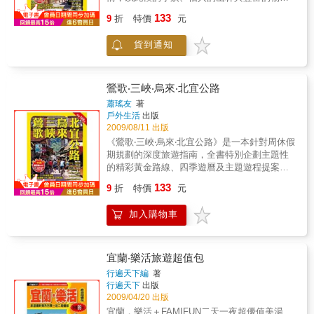
錢多玩一天宜蘭吧 ~ 本書特色 ○ 美食∣120
等，構築一條人氣超夯的懷舊野遊熱線。全書
133
處美食名攤 ○ 美景∣100個超人氣景點 ○
9
折
特價
元
共蒐羅160處超人氣景點、75家吃喝買憩名店，
住宿∣50家掛保證民宿 ○ 好吃∣現場吃的7大
及60處美景渡假山莊，以最完整的旅遊資訊，
好料 ○ 好買∣帶回家的10大好貨 ○ 評比∣
貨到通知
搭配最新的公路交通資料，與16幅精確詳實的
宜蘭美味超級比一比 ○ 路線∣14條宜蘭主題
導覽地圖，絕對滿足您周休出遊的各種需求。
小旅行 ○ 特搜∣宜蘭12鄉鎮全介紹
鶯歌‧三峽‧烏來‧北宜公路
蕭瑤友
著
戶外生活
出版
2009/08/11 出版
《鶯歌‧三峽‧烏來‧北宜公路》是一本針對周休假
期規劃的深度旅遊指南，全書特別企劃主題性
的精彩黃金路線、四季遊曆及主題遊程提案等
單元，並蒐羅了120處超人氣景點、160家餐飲
133
9
折
特價
元
憩宿人氣名店，範圍涵括台北縣南郊最熱門的
旅遊景點、懷舊老街、戲水去處、森林浴場、
加入購物車
人氣美食、特色伴手、溫泉湯宿等資訊；另搭
配實用的搭車、開車等交通指南，與21幅精確
詳實的導覽地圖，讓您一書在手，便能輕鬆出
遊、歡樂滿載。
宜蘭‧樂活旅遊超值包
行遍天下編
著
行遍天下
出版
2009/04/20 出版
宜蘭．樂活＋FAMIFUN二天一夜超優值美湯