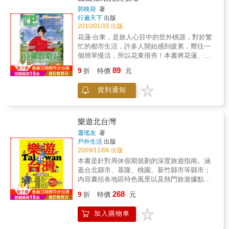
款。可打造美人BODY的靴款也要CHECK。★
郭映荷
著
時髦GIRL冬→春流行單品NEWS今年冬天，眾
行遍天下
出版
多的流行時尚，那一個主題穿扮或單品，是可
2010/01/15 出版
以持續使用到初春呢？！身為時尚特派員，當
花蓮‧台東，是旅人心目中的世外桃源，對於繁
然要將購物眼光延伸，素材感與裝飾風設計都
忙的都市生活，許多人開始感到疲累，嚮往一
是選購關鍵之一，其他的NEWS就請詳細閱讀
個簡單慢活，所以花東很夯！本書將花蓮、台
CHECK嚕！★ 冬季超人氣熱賣款發表今年冬
東200大賞、玩、吃、住全部羅列，不用名人背
89
天，可成為造型主角的熱賣單品琳瑯滿目，不
9
折
特價
元
書、不須花俏企劃，就如同花東給予人純淨樸
論是豹紋皮草外套、騎士風皮外套或mini下身
實的印象一般，我們只消將其盡善盡美攤開在
單品等，「只要加入一款」就能讓造型更時
貨到通知
眼前，就已感動得不可自拔，直想朝夢想天堂
髦、更搶眼的冬時尚穿扮法則，以熱賣款就能
—花東奔去！內容詳介：花東 200極樂攻略
輕鬆實現。★ 流行冬小物大集合！冬季最受注
（Travel Post 006）P04-05Cover FaceP06-09
目的時髦小物，這次要鎖定的流行元素是可當
花東八大印象「自然絕景」、「無毒美食」、
樂遊北台灣
辛辣配件的「亮晶晶」、可愛感滿點的「毛茸
「經典懷舊」、「絕美花海」、「溫暖湯
蕭瑤友
著
茸」與演出華麗感必備的「響叮噹」等3大關鍵
泉」、「暢快單車」、「原民文化」，特強八
戶外生活
出版
字。為大家嚴選超時髦、超可愛＆價格都絕對
大特色完整呈現！P10-45極樂花蓮×P46-78 極
2009/11/06 出版
超值的小物！★ PARTY GIRL最愛派對穿扮發
樂台東運動＋賞景，七星潭、台東環市…十大
本書是針對周休假期規劃的深度旅遊指南。涵
表今年冬天大家搶先要添購的流行款大賞！只
自行車道路線解析，親近土地就用雙腳！有機
蓋台北縣市、基隆、桃園、新竹縣市等縣市；
要擁有一款，讓妳在派對活動邀約不斷的季節
＋山地，特色美食不錯過，八十大經典小吃新
內容囊括各地區特色風景以及熱門旅遊據點，
中，任何HAPPY場合都是最閃亮的女主角！★
潮美味，好呷好買無法擋！美膚＋養生，瑞
加上人氣美食、必買伴手、美景旅宿等資訊，
初春也能大活躍7大流行款讓妳更時髦！！打造
268
穗、安通、紅葉…六大溫泉勝地祕境，秋冬輕
9
折
特價
元
再搭配最新的公路交通資料與精確詳實的導覽
今年秋冬話題造型的單品滿載，從活潑可愛到
鬆享有暖幸福！讚嘆＋浪漫，太魯閣、赤科
地圖，絕對讓您一書在手，便能輕鬆出遊、歡
甜美性感，以流行關鍵字為主角，為妳精彩介
山… 五十大好絕景花海美宿特報，經典好view
加入購物車
樂滿載。
紹初春時分也能派上用場的超值ITEM！本書特
不錯過！懷舊＋原民，泥巴咖啡、多良火車
色由資深時尚編輯為妳帶路！逛遍號稱台版涉