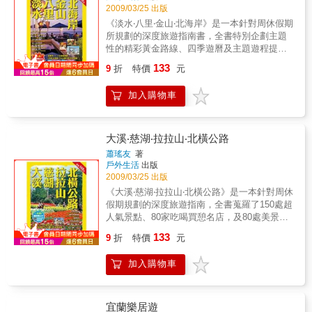
2009/03/25 出版
《淡水‧八里‧金山‧北海岸》是一本針對周休假期
所規劃的深度旅遊指南書，全書特別企劃主題
性的精彩黃金路線、四季遊曆及主題遊程提案
等單元，並蒐羅了130個熱門旅遊景點、180個
133
9
折
特價
元
餐飲憩宿的人氣商家，其中涵括淡水河兩岸與
北海岸沿線的熱門旅遊景點、戲水去處、人氣
加入購物車
小吃、海景驛站、溫泉湯宿，另搭配搭車、開
車交通的實用資訊及15幅最新詳實的導覽地圖
等，讓您一書在手，便能輕鬆出遊、歡樂滿
載。
大溪‧慈湖‧拉拉山‧北橫公路
蕭瑤友
著
戶外生活
出版
2009/03/25 出版
《大溪‧慈湖‧拉拉山‧北橫公路》是一本針對周休
假期規劃的深度旅遊指南，全書蒐羅了150處超
人氣景點、80家吃喝買憩名店，及80處美景渡
假山莊，範圍包括大溪、慈湖、龍潭、拉拉山
133
9
折
特價
元
及北橫沿線景區，蒐羅最完整的熱門旅遊景
點、小鎮老街、人氣美食、必買伴手、森林浴
加入購物車
場、渡假山莊等資訊，搭配最新的公路交通資
料，與20幅精確詳實的導覽地圖，絕對能滿足
您出遊的各種需求。
宜蘭樂居遊