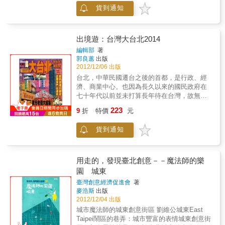
至2000年以後，台灣才開始重新自我定位，從
貨到通知
此迅速發展出旅遊、美食、購物、遊樂等等大
小配套，也因之從此吸引了一批批海外遊客前
往消費，逐漸引起了國際注意，並獲有口碑好
評。2010年11月，台灣進行五都選舉，將台北
出境遊：台灣大台北2014
縣於12月25日起改名為新北市，並與台北市、
編輯部
著
台中市、台南市、高雄市並列院轄市。大台北
郭良蕙
出版
旅遊工具書立刻響應規畫，範圍從此包括最新
2012/12/06 出版
的台北市與新北市。而在大台北旅遊，最吸引
台北，中華民國遷台之後的首都，是行政、經
遊客的地方當然夜市、老街、古厝、購物區、
濟、商業中心。也因為長久以來的國民政府在
美食街，其次就是大台北周邊的風景區。所
七十年代以前並未打算長年待在台灣，故無論
以，為了分享對於大台北的認知，出境遊決定
台北、以至台灣，一直以來只有密密麻麻的軍
223
大台北分成35個區逐一介紹。從這裡不但可以
9
折
特價
元
事設施，卻缺乏一般基建和相關重要建設。延
從中清楚知悉大台北，更能夠一目了然從中了
至2000年以後，台灣才開始重新自我定位，從
解今天的北台灣，它包括了台北市與新北市。
貨到通知
此迅速發展出旅遊、美食、購物、遊樂等等大
小配套，也因之從此吸引了一批批海外遊客前
往消費，逐漸引起了國際注意，並獲有口碑好
評。2010年11月，台灣進行五都選舉，將台北
用走的，發現臺北創意－－魔法師的樂
縣於12月25日起改名為新北市，並與台北市、
園 城東
台中市、台南市、高雄市並列院轄市。大台北
臺灣創意經濟促進會
著
旅遊工具書立刻響應規畫，範圍從此包括最新
麥浩斯
出版
的台北市與新北市。而在大台北旅遊，最吸引
2012/12/04 出版
遊客的地方當然夜市、老街、古厝、購物區、
城市魔法師的城東創意街區 劉維公城東East
美食街，其次就是大台北周邊的風景區。所
Taipei鬧區的巷弄：城市豐富的表情城東創意街
以，為了分享對於大台北的認知，出境遊決定