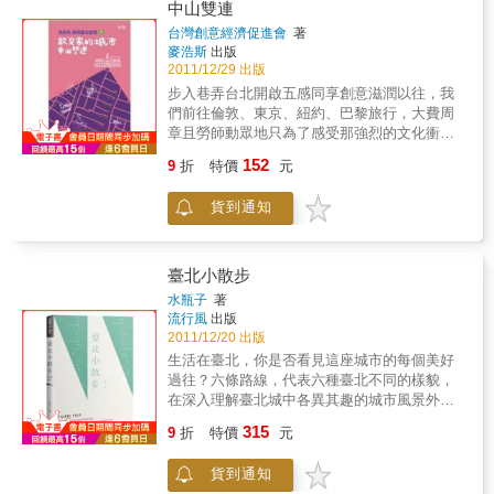
世無爭的恬淡生活，找回潛藏內心的那一份渴
中山雙連
事與文創產業相關的事業，其中以廣告、影視
望寧靜。在這本書裡我們規劃了多條精采的、
音、設計等行業為大宗。這幾年來我個人所認
台灣創意經濟促進會
著
可以慢慢賞遊新北市的小旅行路線，不論是陳
識的好幾個文創好朋友，例如張培仁、胡朝
麥浩斯
出版
舊的人文老店，還是年輕人經營的老空間新店
2011/12/29 出版
聖、王筱杰、蕭耀、孫正華、李彥良、程湘
舖，都值得你親身走訪、細細品味！
如、倪重華、蘇誠修、熊傳慧等人，都是以這
步入巷弄台北開啟五感同享創意滋潤以往，我
個街區作為發展的基地。8 9我們將此一聚落稱
們前往倫敦、東京、紐約、巴黎旅行，大費周
之為「城東」，希望人們跳脫「東區商圈」的
章且勞師動眾地只為了感受那強烈的文化衝
認知，了解到這裡已經銳變為創意人展現才華
擊，然後帶著豐沛的能量回來，直到耗竭，再
152
9
折
特價
元
的園地。不是便利商店、連鎖商店、百貨公司
次重複著同樣的事情。但現在可以不用這樣做
與國際精品旗艦店的密度，而是創意人的密
了，因為，在台北就可以找到補充美感能量的
貨到通知
度，決定這區塊的競爭力！「城東」是生活風
創意聚落。近年來，這些創意聚落不斷衍生，
格的語言。歡樂與繽紛是它的兩大基調。歡
成為台北獨具的巷弄特色。它們依循著台北獨
樂，是台北城市東邊的氣氛。在這裡，每年的
有的綜合風格，如天母的歐美氛圍、康青龍的
第一天都是從快樂的跨年倒數聲中開始。這裡
學院風、西門艋舺的新宿調，抑或是北投的日
臺北小散步
最盛大的藝文活動取名「粉樂町」（very fun
本味，這些地方在文化創意產業工作者進駐
水瓶子
著
park），可愛的笑臉是它活動的logo。繽紛，則
後，逐漸形成彰顯地區特色的聚落。不再是大
流行風
出版
是台北城市東邊給人的意象。在這裡，太含
型百貨、國際連鎖品牌的指標，充滿台灣人創
2011/12/20 出版
蓄、太單調、太沒有自己主張的東西，很難存
意的個性商店如雨後春筍般不斷露出，帶來令
生活在臺北，你是否看見這座城市的每個美好
活下來。繽紛意味著多層次、自由開放與吸引
人喜愛的個性小物與生活態度，進而形成風格
過往？六條路線，代表六種臺北不同的樣貌，
力，非常適合用來形容城東創意人，他們的想
街區，成為舒緩身心、釋放壓力、找尋感動、
在深入理解臺北城中各異其趣的城市風景外，
法、作法與生活都很繽紛，他們享受這樣的生
咀嚼生命的最佳去處。如此美麗的轉變，使台
更多的對這座城市的人文關懷，滿溢在這本書
活風格。城東處於台北的商業鬧區，雖然有許
315
北誕生了11個創意街區。這些以小巷弄構築出
9
折
特價
元
的隻字片語中。本書將臺北城分為六條主題路
多俗不可耐的商業活動令人卻步，但也有越來
的街區並不寬闊，卻聚集多間創意店家，只消
線，包括「神聖之路」、「主題書店之路」、
越多的創意人在創造城市的光彩，形成具有獨
往前走幾步，或轉個彎、拾級而上，就能發現
貨到通知
「革命精神咖啡館」、「自由主義懷舊之
特魅力的城東風格。他們的表現值得大家給予
另一個驚喜。就用走路認識台北吧！尤其是那