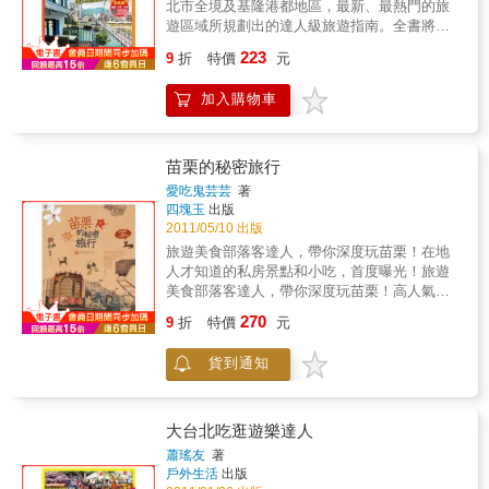
北市全境及基隆港都地區，最新、最熱門的旅
遊區域所規劃出的達人級旅遊指南。全書將新
北市市區及周邊近郊區域的300處人氣景點、特
223
9
折
特價
元
色商圈，及480家必吃美食、百貨名店、特色伴
手及風情旅宿等一網打盡。再依其旅遊區域特
加入購物車
性與流暢的交通動線，劃分出為18大區。搭配
超詳細的交通資訊、遊程導覽，以及73幅繪製
周詳的旅遊散步地圖，讓您一書在手，就有如
在地行家盡情暢遊！
苗栗的秘密旅行
愛吃鬼芸芸
著
四塊玉
出版
2011/05/10 出版
旅遊美食部落客達人，帶你深度玩苗栗！在地
人才知道的私房景點和小吃，首度曝光！旅遊
美食部落客達人，帶你深度玩苗栗！高人氣美
食旅遊部落客~愛吃鬼芸芸，花了三個月的時
270
9
折
特價
元
間，把苗栗玩透透，跑遍了13個鄉鎮、下榻了
30多家民宿、遊訪的景點超過40個，還挖出許
貨到通知
多在地人才知道的私房景點和小吃，如此深度
的苗栗體驗，化成《苗栗的秘密旅行》書中13
個單元寫上她推薦的二日遊、一日遊、半日遊
行程規劃，在隱藏版的景點和小吃美食店標上
大台北吃逛遊樂達人
了「私房推薦」的小郵戳，更貼心地印上「桐
蕭瑤友
著
花」小標誌，要讓大家知道哪裡可以欣賞美美
戶外生活
出版
的油桐花。與世隔絕的賞夕陽小島。隱密工藝