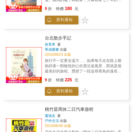
前文化尋根，也向著臺北盆地輝煌的歷史而
180
9
折
特價
元
行。人們乘風而來，又逐浪花而逝；歸人來，
過客去。歸人離，過客留。月落日升，傳奇成
貨到通知
為傳說。大河淌淌，觀音山依舊雲霧飄渺……
左岸邊、十三行、觀音山、食與玩，美在四
季，印象成為記憶。人文采采，八里人依舊為
史留傳，這裡的故事還在繼續……
台北散步手記
侯育希
著
華成圖書
出版
2010/08/23 出版
旅行不一定要去遠方……如果每天走在路上都
抱持著一顆愉悅的心欣賞沿途風景，那就是個
最美好的旅程。歷經了一段追尋青鳥的漫長旅
程，我終於體悟到，旅行的意義在於「輕鬆自
225
9
折
特價
元
在的心情」，而不在那「神祕美麗的遠方」。
是呀！我的夢想一直是遙遠的、美麗的、要繞
貨到通知
地球半圈才能抵達的城市，對近在咫尺的台北
卻總是漫不經心。因為不花心思，還曾把它歸
類為不美的、雜亂的、沒有特色的城市。觀念
轉變之後，我決定放空一切，把熟悉的台北當
桃竹苗周休二日汽車遊程
成一個陌生城市來研究，也有了寫、繪台北的
蕭瑤友
著
計畫——重新蒐集資料、規劃路線、實地走
戶外生活
出版
訪、攝影、寫文，然後把重要景物一筆一筆畫
2010/06/30 出版
出來。終於完成了九條台北適合漫遊的路線，