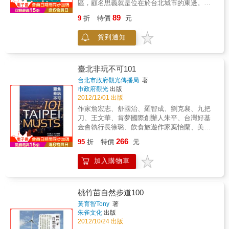
區，顧名思義就是位在於台北城市的東邊。它
大台北分成35個區逐一介紹。從這裡不但可以
的範圍大致上是西起復興南路一段東至松仁
從中清楚知悉大台北，更能夠一目了然從中了
89
9
折
特價
元
路，北起八德路三段南至信義路四段。以一般
解今天的北台灣，它包括了台北市與新北市。
人慣用的空間語彙來說，城東創意街區是台北
貨到通知
的「東區」加上「信義計劃區」。我們常以商
辦大樓的落成或是百貨公司的開幕，來書寫這
個區塊的發展史，例如1985年台北世界貿易中
心在信義路上正式啟用，逐步讓信義計劃區成
臺北非玩不可101
為台灣開拓國際經貿版圖的主舞台；1987年太
台北市政府觀光傳播局
著
平洋崇光百貨公司在忠孝東路上開幕，見證當
巿政府觀光
出版
時東區商圈勢力的興起。大馬路上一棟棟雄偉
2012/12/01 出版
的建築在地表上崛起，象徵著城市生活水準與
作家詹宏志、舒國治、羅智成、劉克襄、九把
競爭力的提昇。長久以來，這種「大馬路」思
刀、王文華、肯夢國際創辦人朱平、台灣好基
維左右著我們對城市進步的看法。所以，大馬
金會執行長徐璐、飲食旅遊作家葉怡蘭、美食
路旁興建的商辦大樓、金融中心、購物中心、
評論家梁幼祥、跨界媒體人黃子佼、資深旅遊
266
國際旅館、豪宅、捷運等，都被視為是城市發
95
折
特價
元
部落客工頭堅、旅遊節目主持人瀨上剛、
展的重要指標。如今，城東創意街區的形成，
Janet、導演蕭雅全、陳駿霖……。臺北的精
讓我們注意到，城市可以有不同的發展路徑。
加入購物車
彩，他們最知道有些人用文學的眼光欣賞臺
現在當人們想要充分體驗城市的生命力，請一
北、有些人從美學的角度品味臺北，有些人用
定要離開捷運路線，走進「小巷弄」之中。穿
音樂、有些人用鏡頭、還有些人用味蕾認識臺
梭在一家家個性店家之間，人們將會看到城市
北，臺北的一草一木、一磚一瓦，在他們眼中
桃竹苗自然步道100
豐富的表情，而對城市的風情萬種迷戀不已。
都是如此迷人，聆聽他們的故事，讓我們看見
黃育智Tony
著
對於成熟的創意城市而言，進步的指標則是：
臺北最美的風景！本書收錄6大主題與10+1條主
朱雀文化
出版
在街道上，有多少令人驚艷的店家櫥窗設計、
題遊程，101個亮點X 101種想像，感受臺北的
2012/10/24 出版
空間風格、露天用餐區、庭園綠地等城市魅力
無窮魅力！本書特色圖文並茂，一次完整收錄