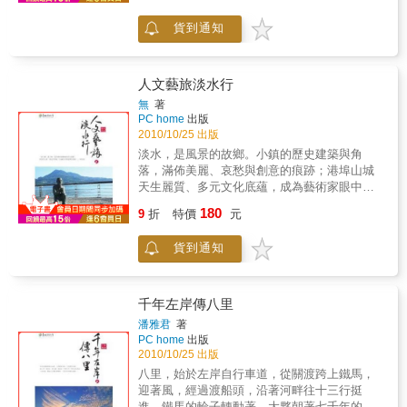
馬偕在此種下，教會、醫療、教育基業，迄今
貨到通知
綿延不絕，是不朽的臺灣傳奇，更是淡水歷史
文化的一部份。這是一本記錄淡水、刻畫古
蹟、歷史文化點滴的文化旅遊書，將從全面觀
的角度，引領讀者重新認識過去最熟悉、卻又
人文藝旅淡水行
似懂非懂的淡水小鎮。書中詳盡收錄淡水的各
無
著
級古蹟、古厝和傳統聚落，並一網打盡認識淡
PC home
出版
水的八種方式，無論是想在金色水岸走一遭，
2010/10/25 出版
閒憩漫遊水上森林、探訪紅樹林生態之旅，還
淡水，是風景的故鄉。小鎮的歷史建築與角
是要騎孔明車，往西淡水兜風去，再穿街鑽巷
落，滿佈美麗、哀愁與創意的痕跡；港埠山城
尋寶趣，體驗異國色彩傳奇，或是要重返當
天生麗質、多元文化底蘊，成為藝術家眼中的
年，來一趟追星大發現，也可以乘風波浪，在
「詩美之鄉」。吸引無數的文人雅士前來朝
180
藍天碧波的水絲路上，一睹當年馬偕上岸時的
9
折
特價
元
聖、移居深耕，更撫慰了許多遊子寂寥的心。
風光明媚，或是想訓練體力，走一趟古道，看
馬偕在此種下，教會、醫療、教育基業，迄今
傳統聚落之美再現，都是不容錯過的選擇。
貨到通知
綿延不絕，是不朽的臺灣傳奇，更是淡水歷史
文化的一部份。這是一本深入淡水今昔的文化
旅遊書，將走訪在地風俗、歷史故事、文化背
景、教育人文，從全面觀的角度，引領讀者重
千年左岸傳八里
新認識過去最熟悉、卻又似懂非懂的淡水小
潘雅君
著
鎮。
PC home
出版
2010/10/25 出版
八里，始於左岸自行車道，從關渡跨上鐵馬，
迎著風，經過渡船頭，沿著河畔往十三行挺
進。鐵馬的輪子轉動著，大夥朝著七千年的史