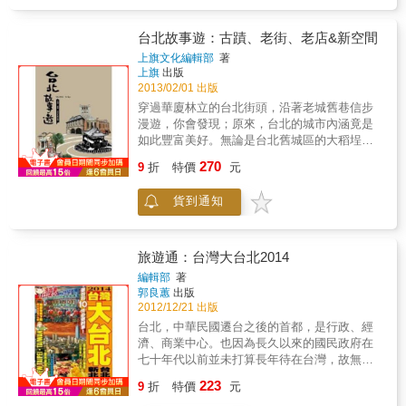
的淡水線，板南線的西區有帶點早期復古味的
龍山寺、西門町；新蘆線有充滿生活筆調的永
康街；文湖線的南方貓空的品茗、山纜之旅；
台北故事遊：古蹟、老街、老店&新空間
來到新店線，光是師大與公館兩大學區，滿溢
上旗文化編輯部
著
的人文、音樂、咖啡香，便足以交融出青春時
上旗
出版
代的上進與瘋狂；接著踏入市區之邊疆，拾起
2013/02/01 出版
三峽老街的古樸、九份的礦鄉情懷，平溪、菁
穿過華廈林立的台北街頭，沿著老城舊巷信步
桐、猴峒充滿過往歲月的人情味。旅行可以僅
漫遊，你會發現；原來，台北的城市內涵竟是
止於消費面的吃與買、買與吃，也可以換個角
如此豐富美好。無論是台北舊城區的大稻埕、
度，從今日現存的場域與店鋪，去明白他們之
艋舺或城中、城北等區域，在透過古蹟整修以
270
於這片土地的過往與趣味。增修版的《台北小
9
折
特價
元
及民間藝文團體的參與後，紛紛找到了新的價
旅行》除了更新有異動的資訊，也加入了大稻
值。好比青田街裡的日式古屋變身特色咖啡
埕以老屋改造的百年老屋茶館、東區和青田街
貨到通知
館，迪化街的閩式街屋轉化為書坊、茶樓，中
上舊公寓變身的書店、餐館等店家；另外還介
山北路巷弄間的舊公寓則成為年輕Soho族最佳
紹台北最藝文的新空間─松菸、華山、四四南村
的文創工作室，新一代的台北人正以獨特的生
及綠樹成蔭的民生社區，讓旅人從體驗台北人
活態度與風格訴求，在文化保存和創意產業
旅遊通：台灣大台北2014
的生活中，更愛上這城市的緩慢和樂活。
中，逐步打造心目中的理想之都。《台北故事
編輯部
著
遊》以慢遊的概念，規劃了24條適宜尋幽訪勝
郭良蕙
出版
的散步路線，帶你閱讀台北各具特色的歷史場
2012/12/21 出版
域與建築古蹟，愜意品嚐美味的台灣小吃，並
台北，中華民國遷台之後的首都，是行政、經
探索隱藏在巷弄間的個性小店，相信你也會愛
濟、商業中心。也因為長久以來的國民政府在
上這座充滿故事的城市。
七十年代以前並未打算長年待在台灣，故無論
台北、以至台灣，一直以來只有密密麻麻的軍
223
9
折
特價
元
事設施，卻缺乏一般基建和相關重要建設。延