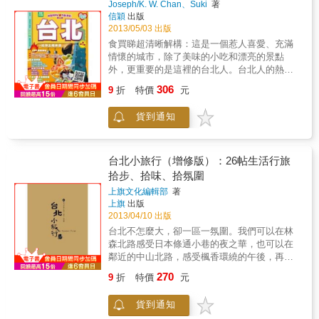
Joseph/K. W. Chan、Suki
著
信穎
出版
2013/05/03 出版
食買睇超清晰解構：這是一個惹人喜愛、充滿
情懷的城市，除了美味的小吃和漂亮的景點
外，更重要的是這裡的台北人。台北人的熱
心、熱情和對人沒有防備的表現令人感動。我
306
9
折
特價
元
們盡量把台北的一切在書中呈現，但願你能找
到你喜歡的那部分，成為你去台北或是再去台
貨到通知
北的理由。
台北小旅行（增修版）：26帖生活行旅
拾步、拾味、拾氛圍
上旗文化編輯部
著
上旗
出版
2013/04/10 出版
台北不怎麼大，卻一區一氛圍。我們可以在林
森北路感受日本條通小巷的夜之華，也可以在
鄰近的中山北路，感受楓香環繞的午後，再往
北走，天母、北投、淡水，他們都相隔不遠，
270
9
折
特價
元
卻分別有著美援時期、日治時期，以及更早以
前荷蘭時期的歷史印記，那些烙在身上的印
貨到通知
子，好像在今日都還清楚可辨。走完縱貫南北