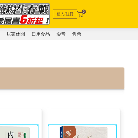
0
登入/註冊
電
居家休閒
日用食品
影音
售票