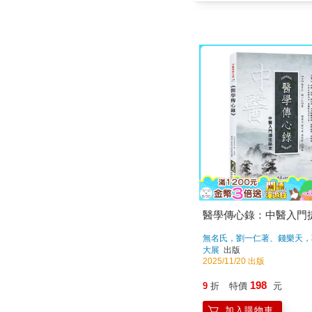
醫學傳心錄：中醫入門
無名氏，劉一仁著、錢樂天，
孫同軒編輯
著
大展
出版
2025/11/20 出版
198
9
折
特價
元
加入購物車