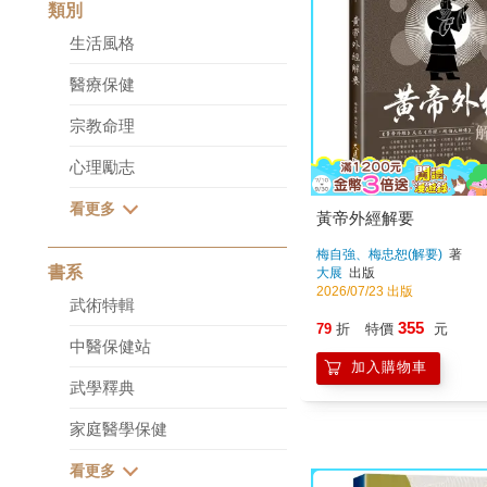
類別
生活風格
醫療保健
宗教命理
心理勵志
黃帝外經解要
梅自強、梅忠恕(解要)
著
書系
大展
出版
2026/07/23 出版
武術特輯
355
79
折
特價
元
中醫保健站
加入購物車
武學釋典
家庭醫學保健