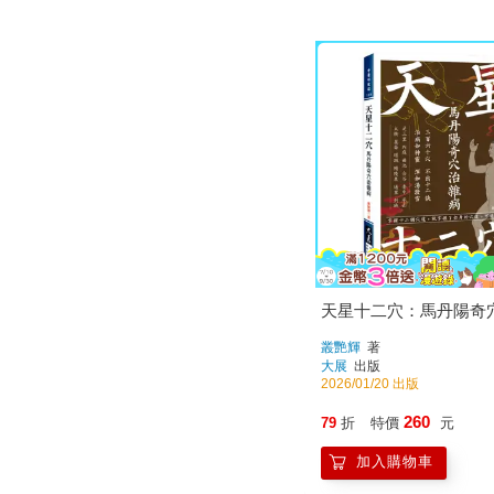
天星十二穴：馬丹陽奇
叢艷輝
著
大展
出版
2026/01/20 出版
260
79
折
特價
元
加入購物車