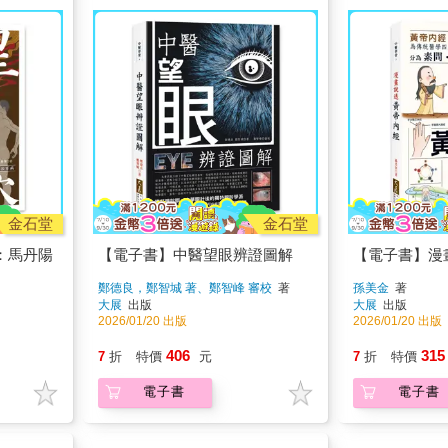
金石堂
金石堂
：馬丹陽
【電子書】中醫望眼辨證圖解
【電子書】漫
鄭德良，鄭智城 著、鄭智峰 審校
著
孫美金
著
大展
出版
大展
出版
2026/01/20 出版
2026/01/20 出版
406
315
7
折
特價
元
7
折
特價
電子書
電子書