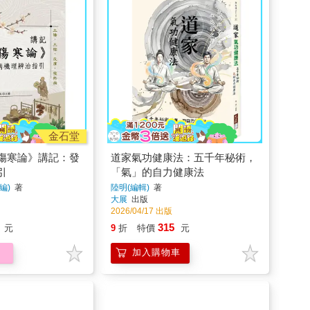
金石堂
傷寒論》講記：發
道家氣功健康法：五千年秘術，
引
「氣」的自力健康法
編)
著
陸明(編輯)
著
大展
出版
2026/04/17 出版
315
元
9
折
特價
元
加入購物車