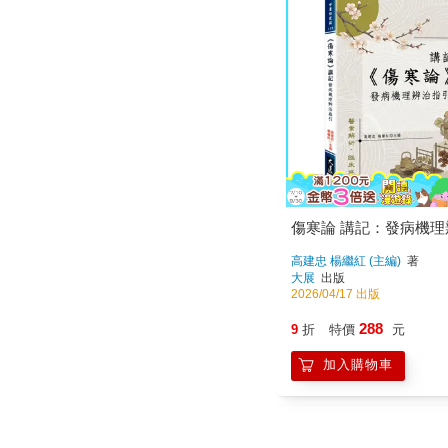
傷寒論 講記：發病機
高建忠 楊繼紅 (主編)
著
大展
出版
2026/04/17 出版
288
9
折
特價
元
加入購物車