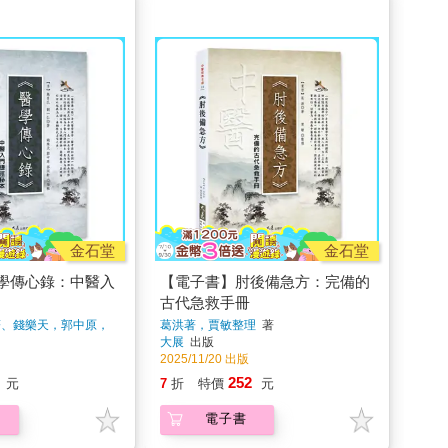
金石堂
金石堂
學傳心錄：中醫入
【電子書】肘後備急方：完備的
古代急救手冊
著、錢樂天，郭中原，
葛洪著，賈敏整理
著
大展
出版
2025/11/20 出版
252
元
7
折
特價
元
電子書