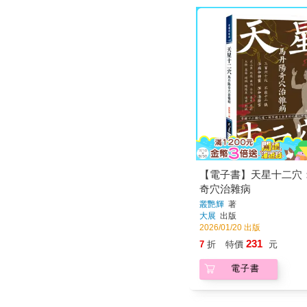
【電子書】天星十二穴
奇穴治雜病
叢艷輝
著
大展
出版
2026/01/20 出版
231
7
折
特價
元
電子書