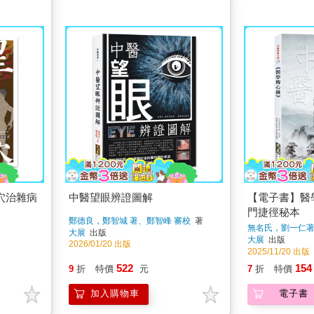
穴治雜病
中醫望眼辨證圖解
【電子書】醫
門捷徑秘本
鄭德良，鄭智城 著、鄭智峰 審校
著
無名氏，劉一仁
大展
出版
孫同軒編輯
著
大展
出版
2026/01/20 出版
2025/11/20 出版
522
154
9
折
特價
元
7
折
特價
加入購物車
電子書