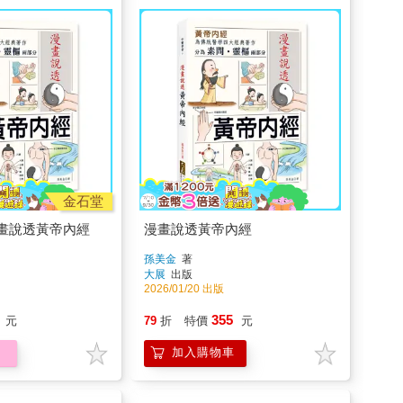
金石堂
畫說透黃帝內經
漫畫說透黃帝內經
孫美金
著
大展
出版
2026/01/20 出版
355
元
79
折
特價
元
加入購物車