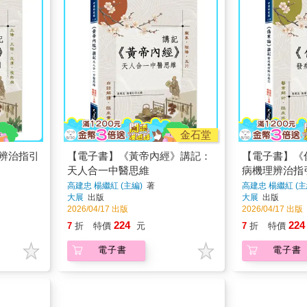
金石堂
理辨治指引
【電子書】《黃帝內經》講記：
【電子書】《
天人合一中醫思維
病機理辨治指
高建忠 楊繼紅 (主編)
著
高建忠 楊繼紅 (主
大展
出版
大展
出版
2026/04/17 出版
2026/04/17 出版
224
224
7
折
特價
元
7
折
特價
電子書
電子書