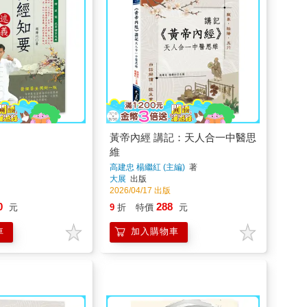
黃帝內經 講記：天人合一中醫思
維
高建忠 楊繼紅 (主編)
著
大展
出版
2026/04/17 出版
0
288
元
9
折
特價
元
車
加入購物車