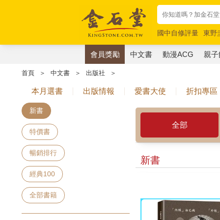
國中自修評量
東野
唯紅花綻放
奧德賽
會員獎勵
中文書
動漫ACG
親子
首頁
＞
中文書
＞
出版社
＞
本月選書
出版情報
愛書大使
折扣專區
新書
全部
特價書
暢銷排行
新書
經典100
全部書籍