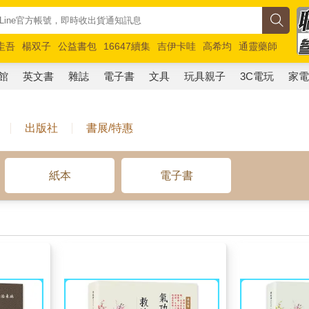
圭吾
楊双子
公益書包
16647續集
吉伊卡哇
高希均
通靈藥師
路邊攤新作
馬斯克
玩具總動員5
超慢跑
館
英文書
雜誌
電子書
文具
玩具親子
3C電玩
家
出版社
書展/特惠
紙本
電子書