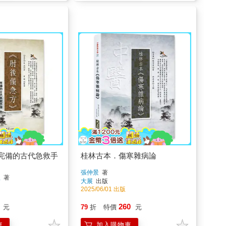
完備的古代急救手
桂林古本．傷寒雜病論
張仲景
著
理
著
大展
出版
2025/06/01 出版
260
元
79
折
特價
元
車
加入購物車