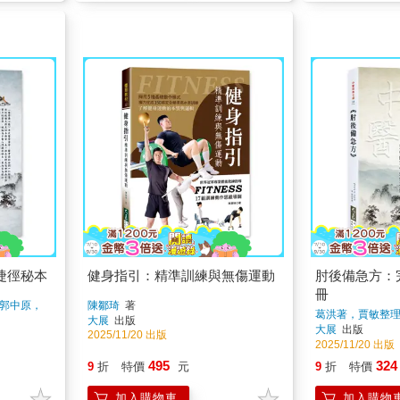
捷徑秘本
健身指引：精準訓練與無傷運動
肘後備急方：
冊
郭中原，
陳鄒琦
著
葛洪著，賈敏整
大展
出版
大展
出版
2025/11/20 出版
2025/11/20 出版
495
324
9
折
特價
元
9
折
特價
加入購物車
加入購物