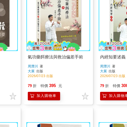
氣功藥餌療法與救治偏差手術
內經知要述義
周潛川
著
周潛川
著
大展
出版
大展
出版
2026/07/23 出版
2026/07/23 出版
395
30
79
折
特價
元
79
折
特價
加入購物車
加入購物