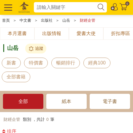
0
首頁
＞
中文書
＞
出版社
＞
山岳
＞
財經企管
本月選書
出版情報
愛書大使
折扣專區
山岳
追蹤
新書
特價書
暢銷排行
經典100
全部書籍
全部
紙本
電子書
財經企管
類別 ，共計
0
筆
排序