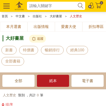
0
首頁
＞
中文書
＞
出版社
＞
大好書屋
＞
人文歷史
本月選書
出版情報
愛書大使
折扣專區
大好書屋
追蹤
新書
特價書
暢銷排行
經典100
全部書籍
全部
紙本
電子書
人文歷史
類別 ，共計
0
筆
排序