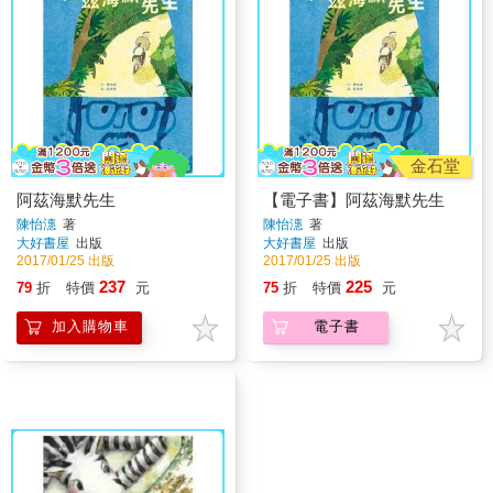
金石堂
阿茲海默先生
【電子書】阿茲海默先生
陳怡潓
著
陳怡潓
著
大好書屋
出版
大好書屋
出版
2017/01/25 出版
2017/01/25 出版
237
225
79
折
特價
元
75
折
特價
元
加入購物車
電子書