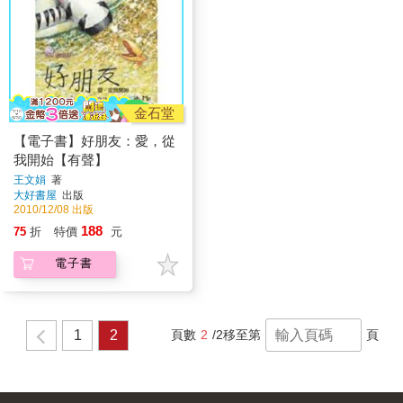
金石堂
【電子書】好朋友：愛，從
我開始【有聲】
王文娟
著
大好書屋
出版
2010/12/08 出版
188
75
折
特價
元
電子書
1
2
頁數
2
/2
移至第
頁