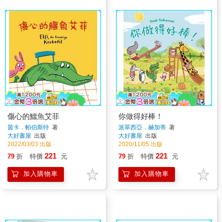
傷心的鱷魚艾菲
你做得好棒！
茵卡．帕伯斯特
著
派翠西亞．赫加蒂
著
大好書屋
出版
大好書屋
出版
2022/03/03 出版
2020/11/05 出版
221
221
79
折
特價
元
79
折
特價
元
加入購物車
加入購物車