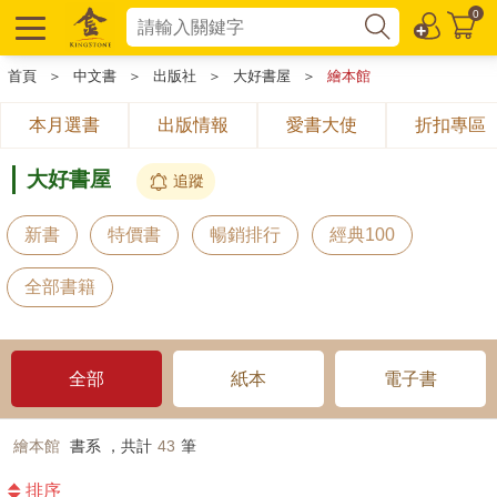
0
首頁
＞
中文書
＞
出版社
＞
大好書屋
＞
繪本館
本月選書
出版情報
愛書大使
折扣專區
大好書屋
追蹤
新書
特價書
暢銷排行
經典100
全部書籍
全部
紙本
電子書
繪本館
書系 ，共計
43
筆
排序