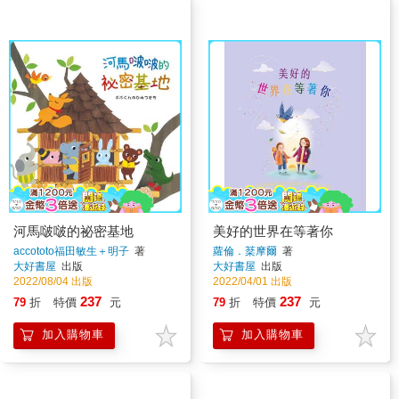
河馬啵啵的祕密基地
美好的世界在等著你
accototo福田敏生＋明子
著
蘿倫．棻摩爾
著
大好書屋
出版
大好書屋
出版
2022/08/04 出版
2022/04/01 出版
237
237
79
折
特價
元
79
折
特價
元
加入購物車
加入購物車