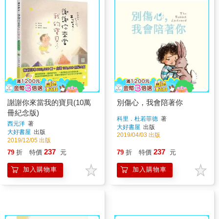
謝謝你來當我的寶貝(10萬
別傷心，我會陪著你
冊紀念版)
科里．杜若菲德
著
西元洋
著
大好書屋
出版
大好書屋
出版
2019/04/03 出版
2019/12/05 出版
237
237
79
折
特價
元
79
折
特價
元
加入購物車
加入購物車