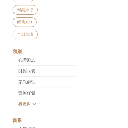
暢銷排行
經典100
全部書籍
類別
心理勵志
財經企管
宗教命理
醫療保健
書系