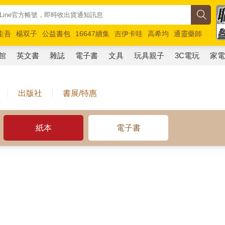
圭吾
楊双子
公益書包
16647續集
吉伊卡哇
高希均
通靈藥師
路邊攤新作
馬斯克
玩具總動員5
超慢跑
館
英文書
雜誌
電子書
文具
玩具親子
3C電玩
家
出版社
書展/特惠
紙本
電子書