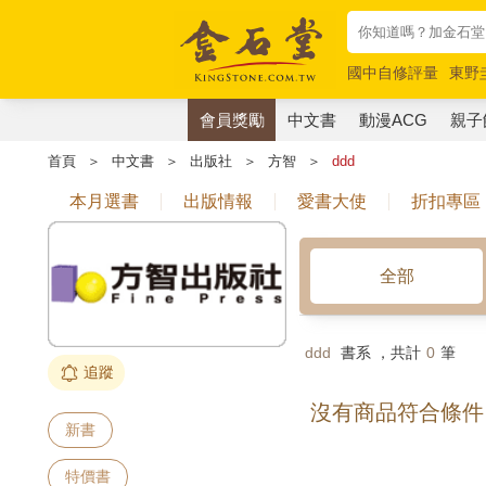
國中自修評量
東野
唯紅花綻放
奧德賽
會員獎勵
中文書
動漫ACG
親子
首頁
＞
中文書
＞
出版社
＞
方智
＞
ddd
本月選書
出版情報
愛書大使
折扣專區
全部
ddd
書系 ，共計
0
筆
追蹤
沒有商品符合條件
新書
特價書