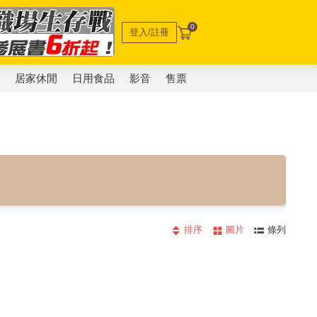
0
登入/註冊
電
居家休閒
日用食品
影音
售票
排序
圖片
條列