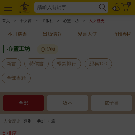
0
首頁
＞
中文書
＞
出版社
＞
心靈工坊
＞
人文歷史
本月選書
出版情報
愛書大使
折扣專區
心靈工坊
追蹤
新書
特價書
暢銷排行
經典100
全部書籍
全部
紙本
電子書
人文歷史
類別 ，共計
7
筆
排序