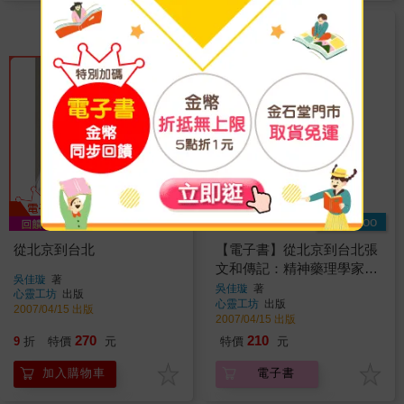
Readmoo
從北京到台北
【電子書】從北京到台北張
文和傳記：精神藥理學家張
吳佳璇
著
文和的追尋
吳佳璇
著
心靈工坊
出版
心靈工坊
出版
2007/04/15 出版
2007/04/15 出版
270
210
9
折
特價
元
特價
元
加入購物車
電子書