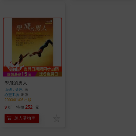
學飛的男人
山姆．金恩
著
心靈工坊
出版
2003/01/06 出版
252
9
折
特價
元
加入購物車