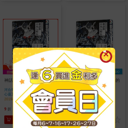
Readmoo
神話與日本人的心
【電子書】神話與日本人的
心
河合隼雄
著
河合隼雄
著
心靈工坊
出版
心靈工坊
出版
2019/10/17 出版
2019/10/17 出版
495
385
9
折
特價
元
特價
元
加入購物車
電子書