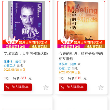
艾瑞克森：天生的催眠大師
心靈的相遇：精神分析中的
相互歷程
傑弗瑞．薩德
著
路易斯．阿隆
著
心靈工坊
出版
心靈工坊
出版
2023/08/18 出版
2023/05/18 出版
387
675
9
折
特價
元
9
折
特價
元
加入購物車
加入購物車