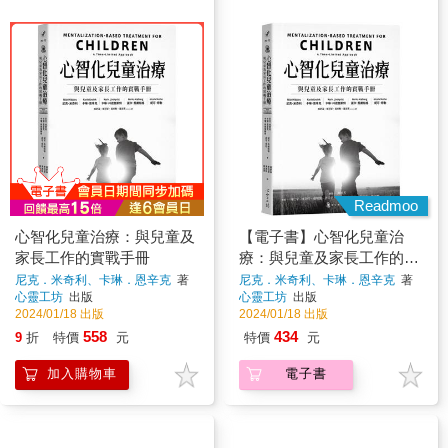
Readmoo
心智化兒童治療：與兒童及
【電子書】心智化兒童治
家長工作的實戰手冊
療：與兒童及家長工作的實
戰手冊
尼克．米奇利、卡琳．恩辛克
著
尼克．米奇利、卡琳．恩辛克
著
心靈工坊
出版
心靈工坊
出版
2024/01/18 出版
2024/01/18 出版
558
434
9
折
特價
元
特價
元
加入購物車
電子書