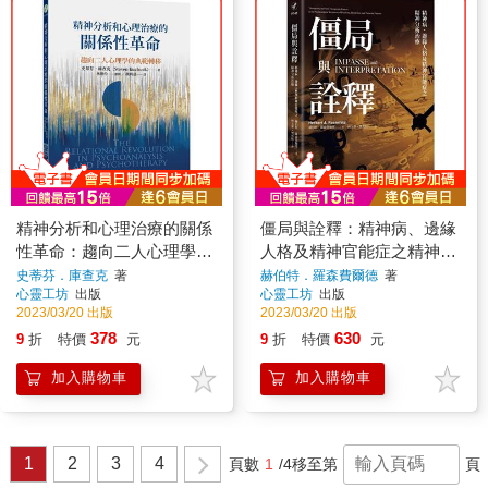
精神分析和心理治療的關係
僵局與詮釋：精神病、邊緣
性革命：趨向二人心理學的
人格及精神官能症之精神分
典範轉移
析治療
史蒂芬．庫查克
著
赫伯特．羅森費爾德
著
心靈工坊
出版
心靈工坊
出版
2023/03/20 出版
2023/03/20 出版
378
630
9
折
特價
元
9
折
特價
元
加入購物車
加入購物車
1
2
3
4
頁數
1
/4
移至第
頁