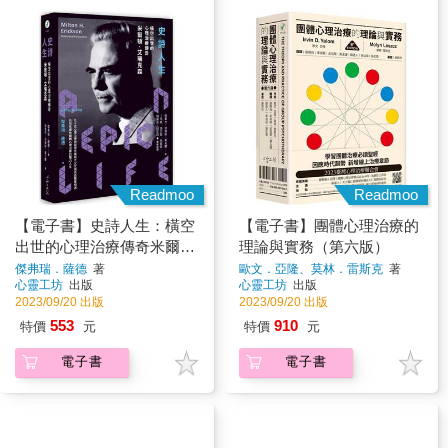
Readmoo
Readmoo
【電子書】史詩人生：橫空
【電子書】團體心理治療的
出世的心理治療傳奇米爾
理論與實務（第六版）
頓．艾瑞克森
傑弗瑞．薩德
著
歐文．亞隆、莫林．雷斯克
著
心靈工坊
出版
心靈工坊
出版
2023/09/20 出版
2023/09/20 出版
553
910
特價
元
特價
元
電子書
電子書