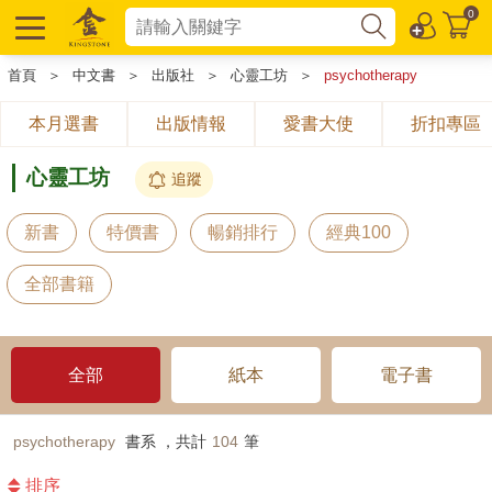
0
首頁
＞
中文書
＞
出版社
＞
心靈工坊
＞
psychotherapy
本月選書
出版情報
愛書大使
折扣專區
心靈工坊
追蹤
新書
特價書
暢銷排行
經典100
全部書籍
全部
紙本
電子書
psychotherapy
書系 ，共計
104
筆
排序