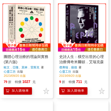
團體心理治療的理論與實務
史詩人生：橫空出世的心理
(第六版)
治療傳奇米爾頓．艾瑞克森
歐文．亞隆、莫林．雷斯克
著
傑弗瑞．薩德
著
心靈工坊
出版
心靈工坊
出版
2023/09/20 出版
2023/09/20 出版
1027
711
79
折
特價
元
9
折
特價
元
加入購物車
加入購物車