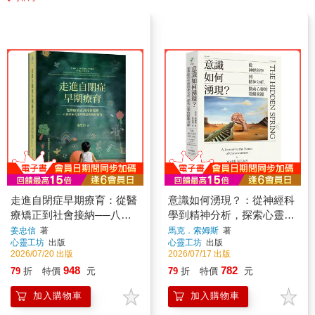
走進自閉症早期療育：從醫
意識如何湧現？：從神經科
療矯正到社會接納──八個
學到精神分析，探索心靈的
早療方案的理論與臨床研究
隱藏泉源
姜忠信
著
馬克．索姆斯
著
心靈工坊
出版
心靈工坊
出版
2026/07/20 出版
2026/07/17 出版
948
782
79
折
特價
元
79
折
特價
元
加入購物車
加入購物車