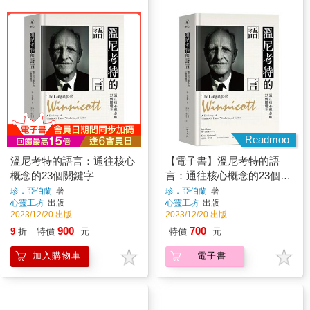
Readmoo
溫尼考特的語言：通往核心
【電子書】溫尼考特的語
概念的23個關鍵字
言：通往核心概念的23個關
鍵字
珍．亞伯蘭
著
珍．亞伯蘭
著
心靈工坊
出版
心靈工坊
出版
2023/12/20 出版
2023/12/20 出版
900
700
9
折
特價
元
特價
元
加入購物車
電子書