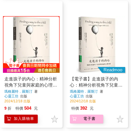
Readmoo
走進孩子的內心：精神分析
【電子書】走進孩子的內
視角下兒童與家庭的心理治
心：精神分析視角下兒童與
療
家庭的心理治療
瑪格麗特．羅斯汀
著
瑪格麗特．羅斯汀
著
心靈工坊
出版
心靈工坊
出版
2024/12/18 出版
2024/12/18 出版
504
392
9
折
特價
元
特價
元
加入購物車
電子書