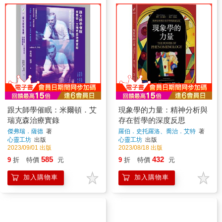
跟大師學催眠：米爾頓．艾
現象學的力量：精神分析與
瑞克森治療實錄
存在哲學的深度反思
傑弗瑞．薩德
著
羅伯．史托羅洛、喬治．艾特
著
心靈工坊
出版
心靈工坊
出版
2023/09/01 出版
2023/08/18 出版
585
432
9
折
特價
元
9
折
特價
元
加入購物車
加入購物車