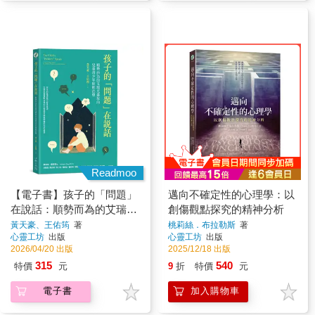
Readmoo
【電子書】孩子的「問題」
邁向不確定性的心理學：以
在說話：順勢而為的艾瑞克
創傷觀點探究的精神分析
森取向兒童青少年催眠治療
黃天豪、王佑筠
著
桃莉絲．布拉勒斯
著
心靈工坊
出版
心靈工坊
出版
2026/04/20 出版
2025/12/18 出版
315
540
特價
元
9
折
特價
元
電子書
加入購物車