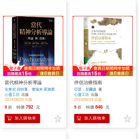
當代精神分析導論
伴侶治療指南
安東尼‧貝特曼、傑瑞米‧霍姆斯、
亞瑟．尼爾森
著
伊莉莎白‧艾利森
著
心靈工坊
出版
心靈工坊
出版
2024/08/20 出版
2024/06/19 出版
792
846
9
折
特價
元
9
折
特價
元
加入購物車
加入購物車