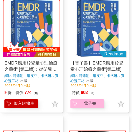
Readmoo
EMDR應用於兒童心理治療
【電子書】EMDR應用於兒
之藝術 [第二版]：從嬰兒到
童心理治療之藝術[第二版]
青少年
羅比·阿德勒－塔皮亞、卡洛琳．賽
羅比·阿德勒－塔皮亞、卡洛琳．賽
圖
著
圖
著
心靈工坊
出版
心靈工坊
出版
2023/04/19 出版
2023/04/19 出版
774
602
9
折
特價
元
特價
元
加入購物車
電子書