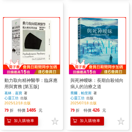
動力取向精神醫學：臨床應
與死神曖昧：長期自殺傾向
用與實務 [第五版]
病人的治療之道
葛林．嘉寶
著
喬爾．帕里斯
著
心靈工坊
出版
心靈工坊
出版
2025/12/18 出版
2025/07/18 出版
1485
426
79
折
特價
元
79
折
特價
元
加入購物車
加入購物車