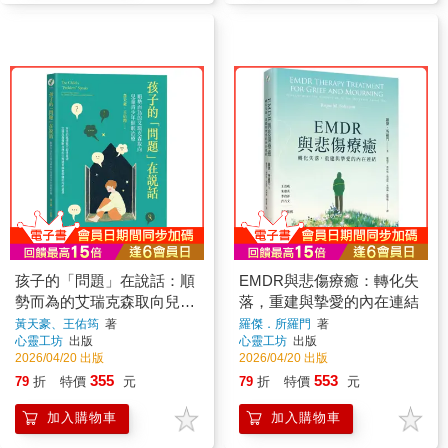
孩子的「問題」在說話：順
EMDR與悲傷療癒：轉化失
勢而為的艾瑞克森取向兒童
落，重建與摯愛的內在連結
青少年催眠治療
黃天豪、王佑筠
著
羅傑．所羅門
著
心靈工坊
出版
心靈工坊
出版
2026/04/20 出版
2026/04/20 出版
355
553
79
折
特價
元
79
折
特價
元
加入購物車
加入購物車