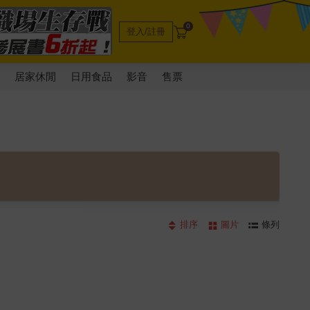
0
登入/註冊
電
居家休閒
日用食品
影音
售票
排序
圖片
條列