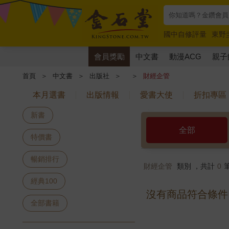
國中自修評量
東野
唯紅花綻放
奧德賽
會員獎勵
中文書
動漫ACG
親子
首頁
＞
中文書
＞
出版社
＞
＞
財經企管
本月選書
出版情報
愛書大使
折扣專區
新書
全部
特價書
暢銷排行
財經企管
類別 ，共計
0
經典100
沒有商品符合條件
全部書籍