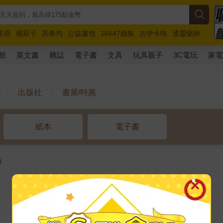
圭吾
楊双子
高希均
公益書包
16647續集
吉伊卡哇
通靈藥師
路邊攤新作
馬斯克
玩具總動員5
超慢跑
館
英文書
雜誌
電子書
文具
玩具親子
3C電玩
家
出版社
書展/特惠
紙本
電子書
筆