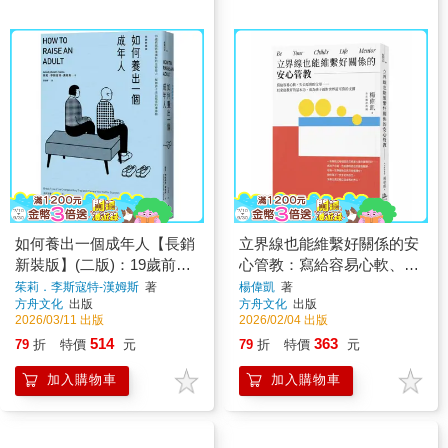
如何養出一個成年人【長銷
立界線也能維繫好關係的安
新裝版】(二版)：19歲前就
心管教：寫給容易心軟、失
該準備好的生存能力,幫助孩
去原則的父母……以家庭教
茱莉．李斯寇特-漢姆斯
著
楊偉凱
著
方舟文化
出版
方舟文化
出版
子走出延長的青春期
育的基本功，成為孩子面對
2026/03/11 出版
2026/02/04 出版
世界最可靠的支撐
514
363
79
折
特價
元
79
折
特價
元
加入購物車
加入購物車