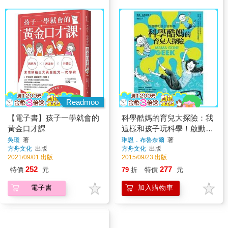
Readmoo
【電子書】孩子一學就會的
科學酷媽的育兒大探險：我
黃金口才課
這樣和孩子玩科學！啟動孩
子的發現力和思考力，把每
吳瓊
著
琳恩．布魯奈爾
著
方舟文化
出版
方舟文化
出版
一天都變成最好玩的生活實
2021/09/01 出版
2015/09/23 出版
252
277
特價
元
79
折
特價
元
電子書
加入購物車