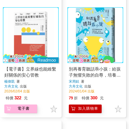
Readmoo
【電子書】立界線也能維繫
別再養育聽話乖小孩：給孩
好關係的安心管教
子無懼失敗的自尊，培養有
主見、有鬥志但不執著輸贏
楊偉凱
著
宋周鉉
著
方舟文化
出版
方舟文化
出版
的成熟個體
2026/02/04 出版
2024/01/04 出版
322
300
特價
元
79
折
特價
元
電子書
加入購物車