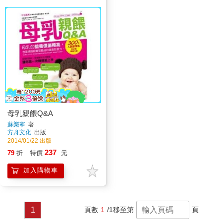
母乳親餵Q&A
蘇樂寧
著
方舟文化
出版
2014/01/22 出版
237
79
折
特價
元
加入購物車
1
頁數
1
/1
移至第
頁