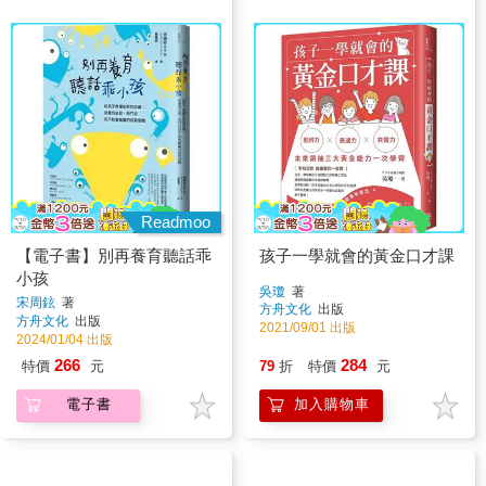
Readmoo
【電子書】別再養育聽話乖
孩子一學就會的黃金口才課
小孩
吳瓊
著
宋周鉉
著
方舟文化
出版
方舟文化
出版
2021/09/01 出版
2024/01/04 出版
266
284
特價
元
79
折
特價
元
電子書
加入購物車