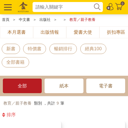
0
首頁
＞
中文書
＞
出版社
＞
＞
教育／親子教養
本月選書
出版情報
愛書大使
折扣專區
新書
特價書
暢銷排行
經典100
全部書籍
全部
紙本
電子書
教育／親子教養
類別 ，共計
9
筆
排序