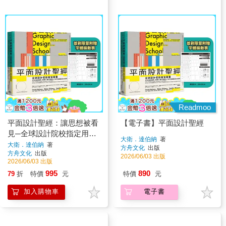
Readmoo
平面設計聖經：讓思想被看
【電子書】平面設計聖經
見─全球設計院校指定用
大衛．達伯納
著
書，建立字型、色彩、版
大衛．達伯納
著
方舟文化
出版
方舟文化
出版
面、印刷與數位媒體的核心
2026/06/03 出版
2026/06/03 出版
判斷力【限量附贈字體級數
995
890
79
折
特價
元
特價
元
表｜設計師實戰必備！】
加入購物車
電子書