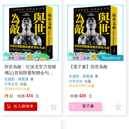
Readmoo
與世為敵：吐派克官方授權
【電子書】與世為敵
傳記(首刷限量附贈金句書
史黛西．羅賓遜
著
籤)
史黛西．羅賓遜
著
方舟文化
出版
方舟文化
出版
2024/07/03 出版
2024/07/03 出版
474
420
79
折
特價
元
特價
元
加入購物車
電子書