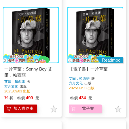
Readmoo
一片草葉：Sonny Boy 艾
【電子書】一片草葉
爾．帕西諾
艾爾．帕西諾
著
艾爾．帕西諾
著
方舟文化
出版
方舟文化
出版
2025/09/03 出版
2025/09/03 出版
490
434
79
折
特價
元
特價
元
加入購物車
電子書