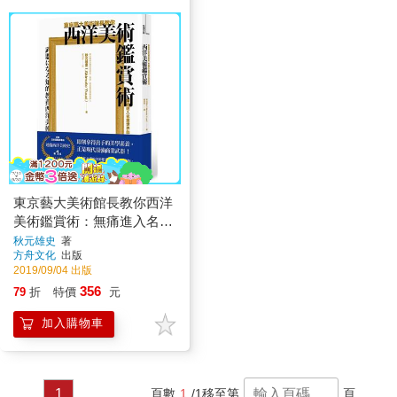
東京藝大美術館長教你西洋
美術鑑賞術：無痛進入名畫
世界的美學養成
秋元雄史
著
方舟文化
出版
2019/09/04 出版
356
79
折
特價
元
加入購物車
1
頁數
1
/1
移至第
頁