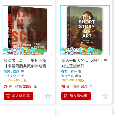
救贖者：馬丁．史柯西斯
寫給一般人的……藝術，先
【限量附贈典藏劇照透明書
知道這些就好
籤組】
湯姆．邵恩
著
蘇西．霍奇
著
方舟文化
出版
方舟文化
出版
2025/02/05 出版
2024/09/04 出版
1185
514
79
折
特價
元
79
折
特價
元
加入購物車
加入購物車