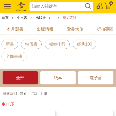
0
首頁
＞
中文書
＞
出版社
＞
＞
藝術設計
本月選書
出版情報
愛書大使
折扣專區
新書
特價書
暢銷排行
經典100
全部書籍
全部
紙本
電子書
藝術設計
類別 ，共計
9
筆
排序