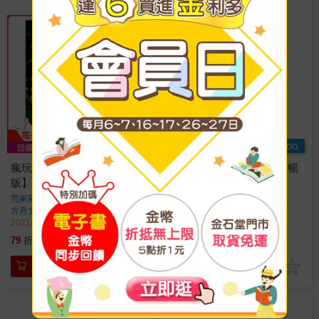
Readmoo
瘋玩鑄鐵鍋【暢銷經典
【電子書】瘋玩鑄鐵鍋【暢
版】：隨便煮煮就好吃，美
銷經典版】
味秒殺！
范家菘(SungKing)
著
范家菘(SungKing)
著
方舟文化
出版
方舟文化
出版
2021/12/01 出版
2021/12/01 出版
332
294
79
折
特價
元
特價
元
加入購物車
電子書