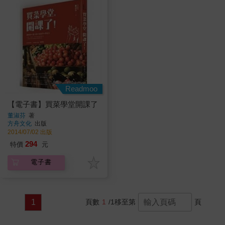
Readmoo
【電子書】買菜學堂開課了
董淑芬
著
方舟文化
出版
2014/07/02 出版
294
特價
元
電子書
1
頁數
1
/1
移至第
頁