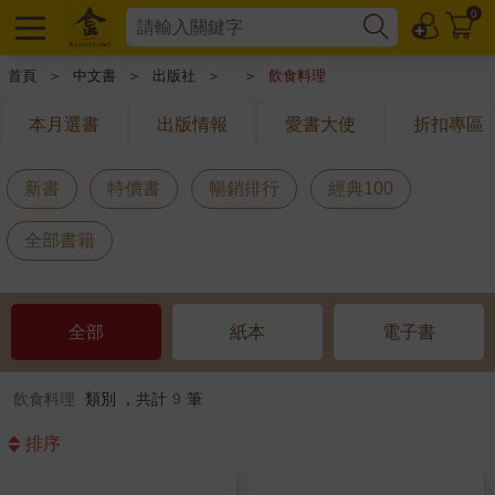
0
首頁
＞
中文書
＞
出版社
＞
＞
飲食料理
本月選書
出版情報
愛書大使
折扣專區
新書
特價書
暢銷排行
經典100
全部書籍
全部
紙本
電子書
飲食料理
類別 ，共計
9
筆
排序