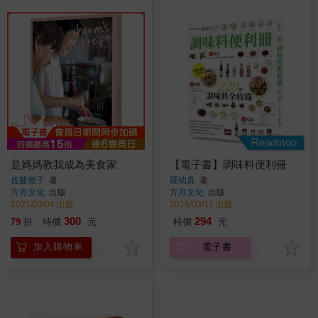
Readmoo
是媽媽教我成為美食家
【電子書】調味料便利冊
佐藤敦子
著
羅幼真
著
方舟文化
出版
方舟文化
出版
2021/03/04 出版
2015/03/11 出版
300
294
79
折
特價
元
特價
元
加入購物車
電子書