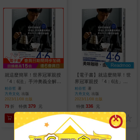
Readmoo
就這麼簡單！世界冠軍親授
【電子書】就這麼簡單！世
「4：6法」手沖奧義全解析
界冠軍親授 「4：6法」手
煮出令人上癮的好咖啡
沖奧義全解析 煮出令人上癮
粕谷哲
著
粕谷哲
著
方舟文化
出版
方舟文化
出版
的好咖啡
2023/11/08 出版
2023/11/08 出版
379
336
79
折
特價
元
特價
元
加入購物車
電子書