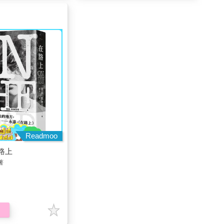
Readmoo
路上
著