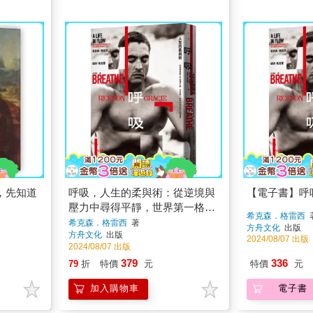
，先知道
呼吸，人生的柔與術：從逆境與
【電子書】呼
壓力中尋得平靜，世界第一格鬥
希克森．格雷西
家族的戰士回憶錄
希克森．格雷西
著
方舟文化
出版
方舟文化
出版
2024/08/07 出版
2024/08/07 出版
379
336
79
折
特價
元
特價
元
加入購物車
電子書