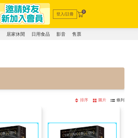
0
登入/註冊
電
居家休閒
日用食品
影音
售票
排序
圖片
條列