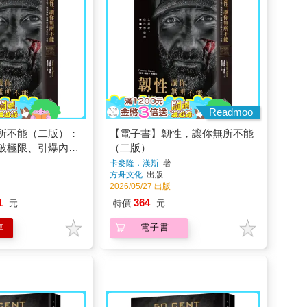
Readmoo
所不能（二版）：
【電子書】韌性，讓你無所不能
破極限、引爆內在
（二版）
慣
卡麥隆．漢斯
著
方舟文化
出版
2026/05/27 出版
1
364
元
特價
元
車
電子書