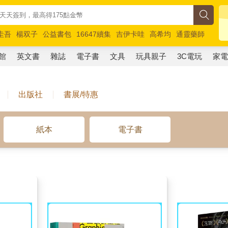
圭吾
楊双子
公益書包
16647續集
吉伊卡哇
高希均
通靈藥師
路邊攤新作
馬斯克
玩具總動員5
超慢跑
館
英文書
雜誌
電子書
文具
玩具親子
3C電玩
家
出版社
書展/特惠
紙本
電子書