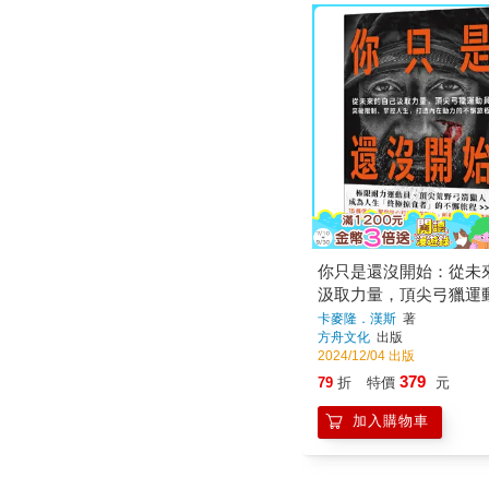
你只是還沒開始：從未
汲取力量，頂尖弓獵運
限制、掌控人生，打造
卡麥隆．漢斯
著
方舟文化
出版
的不懈旅程
2024/12/04 出版
379
79
折
特價
元
加入購物車