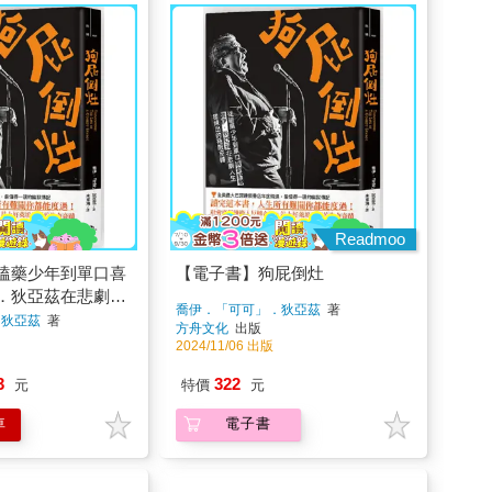
Readmoo
嗑藥少年到單口喜
【電子書】狗屁倒灶
．狄亞茲在悲劇人
喬伊．「可可」．狄亞茲
著
限反轉
．狄亞茲
著
方舟文化
出版
2024/11/06 出版
3
322
元
特價
元
車
電子書