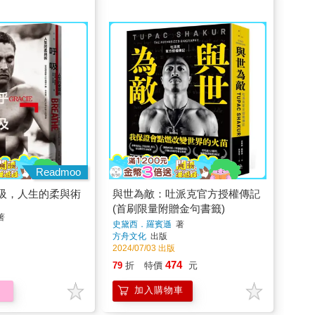
Readmoo
吸，人生的柔與術
與世為敵：吐派克官方授權傳記
(首刷限量附贈金句書籤)
著
史黛西．羅賓遜
著
方舟文化
出版
2024/07/03 出版
474
79
折
特價
元
加入購物車