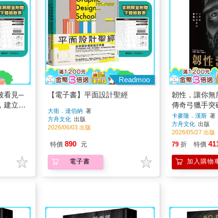
Readmoo
被看見─
【電子書】平面設計聖經
韌性，讓你無
，建立字
傳奇弓獵手突
大衛．達伯納
著
與數位媒
動力的原子習
卡麥隆．漢斯
著
方舟文化
出版
方舟文化
出版
附贈字體
2026/06/03 出版
2026/05/27 出版
備！】
890
41
特價
元
79
折
特價
電子書
加入購物