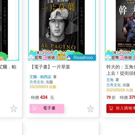
Readmoo
 艾爾．帕
【電子書】一片草葉
幹大的：五角
上去！從街頭
艾爾．帕西諾
著
帝國的極限進
五角
著
方舟文化
出版
方舟文化
出版
2025/09/03 出版
2025/05/28 出版
434
37
特價
元
79
折
特價
電子書
加入購物