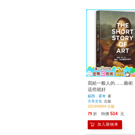
寫給一般人的……藝術
這些就好
蘇西．霍奇
著
方舟文化
出版
2024/09/04 出版
514
79
折
特價
元
加入購物車