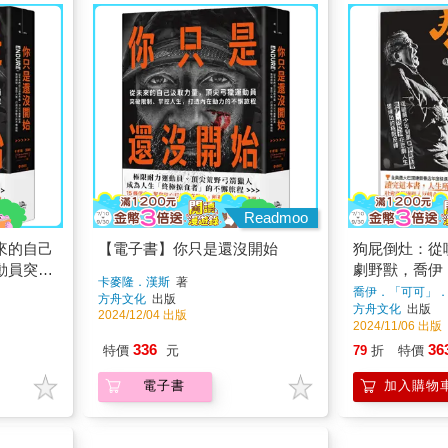
Readmoo
來的自己
【電子書】你只是還沒開始
狗屁倒灶：從
動員突破
劇野獸，喬伊
卡麥隆．漢斯
著
內在動力
生提煉出的極
喬伊．「可可」
方舟文化
出版
方舟文化
出版
2024/12/04 出版
2024/11/06 出版
336
36
特價
元
79
折
特價
電子書
加入購物