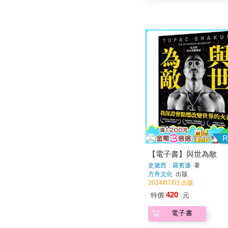
R
【電子書】與世為敵
史黛西．羅賓遜
著
方舟文化
出版
2024/07/03 出版
420
特價
元
電子書