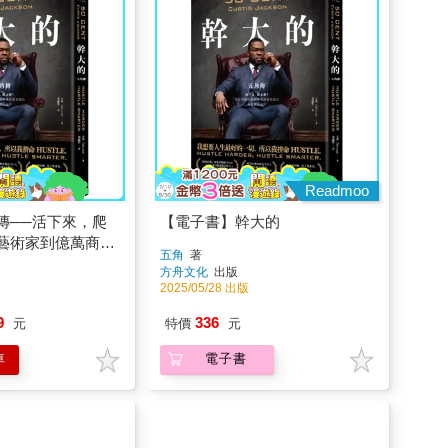
Readmoo
傳──活下來，爬
【電子書】幹大的
藝術家到億萬商業
五角
著
化法則
方舟文化
出版
2025/05/28 出版
9
336
元
特價
元
車
電子書