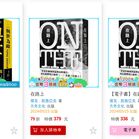
eadmoo
在路上
【電子書】在
傑克．凱魯亞克
著
傑克．凱魯亞克
方舟文化
出版
方舟文化
出版
2024/05/15 出版
2024/05/15 出版
379
336
79
折
特價
元
特價
元
加入購物車
電子書