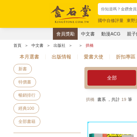
國中自修評量
東野
唯紅花綻放
奧德賽
會員獎勵
中文書
動漫ACG
親子
首頁
＞
中文書
＞
出版社
＞
＞
拱橋
本月選書
出版情報
愛書大使
折扣專區
新書
全部
特價書
暢銷排行
拱橋
書系 ，共計
19
筆
經典100
全部書籍