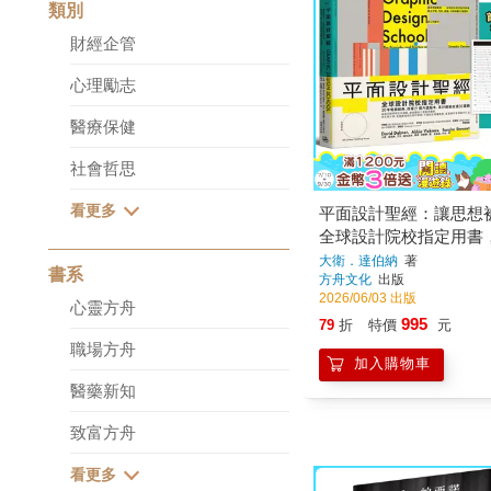
類別
財經企管
心理勵志
醫療保健
社會哲思
平面設計聖經：讓思想
全球設計院校指定用書
型、色彩、版面、印刷
大衛．達伯納
著
書系
方舟文化
出版
體的核心判斷力【限量
2026/06/03 出版
級數表｜設計師實戰必
心靈方舟
995
79
折
特價
元
職場方舟
加入購物車
醫藥新知
致富方舟