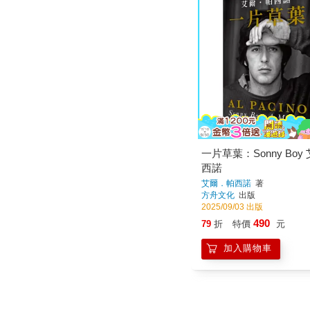
一片草葉：Sonny Boy
西諾
艾爾．帕西諾
著
方舟文化
出版
2025/09/03 出版
490
79
折
特價
元
加入購物車