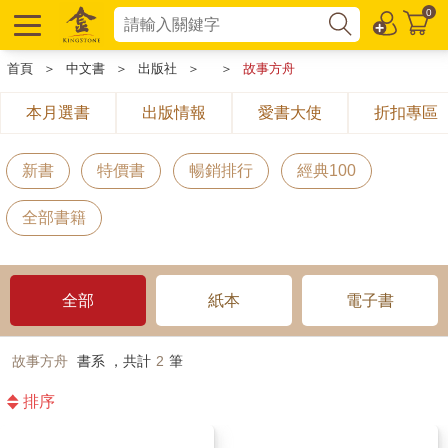
0
首頁
＞
中文書
＞
出版社
＞
＞
故事方舟
本月選書
出版情報
愛書大使
折扣專區
新書
特價書
暢銷排行
經典100
全部書籍
全部
紙本
電子書
故事方舟
書系 ，共計
2
筆
排序