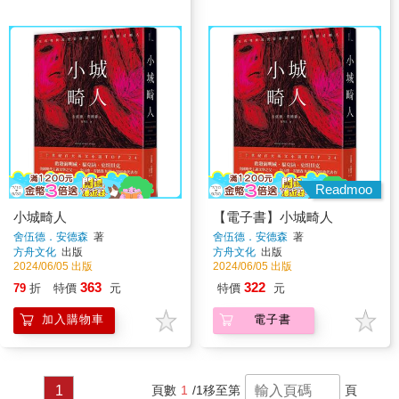
Readmoo
小城畸人
【電子書】小城畸人
舍伍德．安德森
著
舍伍德．安德森
著
方舟文化
出版
方舟文化
出版
2024/06/05 出版
2024/06/05 出版
363
322
79
折
特價
元
特價
元
加入購物車
電子書
1
頁數
1
/1
移至第
頁