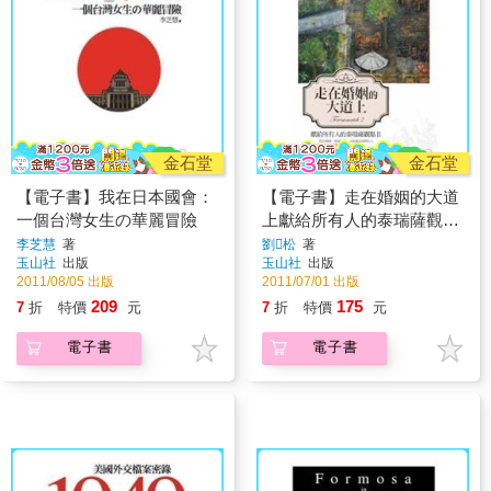
金石堂
金石堂
【電子書】我在日本國會：
【電子書】走在婚姻的大道
一個台灣女生の華麗冒險
上獻給所有人的泰瑞薩觀點
II
李芝慧
著
劉松
著
玉山社
出版
玉山社
出版
2011/08/05 出版
2011/07/01 出版
209
175
7
折
特價
元
7
折
特價
元
電子書
電子書