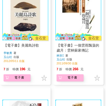
金石堂
金石堂
【電子書】美麗島詩歌
【電子書】一個雲雨飄蕩的
歲月：雲林蘇家傳記
李敏勇
著
林崇
著
玉山社
出版
玉山社
出版
2012/05/11 出版
2011/09/30 出版
196
266
7
折
特價
元
7
折
特價
元
電子書
電子書