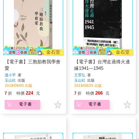
金石堂
金石堂
【電子書】三胞胎教我學會
【電子書】台灣走過烽火邊
愛
緣1941—1945
溫小平
著
王景弘
著
玉山社
出版
玉山社
出版
2018/09/05 出版
2018/08/25 出版
224
266
7
折
特價
元
7
折
特價
元
電子書
電子書