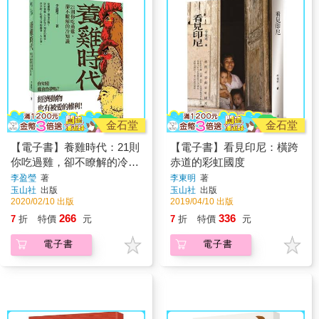
金石堂
金石堂
【電子書】養雞時代：21則
【電子書】看見印尼：橫跨
你吃過雞，卻不瞭解的冷知
赤道的彩虹國度
識
李盈瑩
著
李東明
著
玉山社
出版
玉山社
出版
2020/02/10 出版
2019/04/10 出版
266
336
7
折
特價
元
7
折
特價
元
電子書
電子書