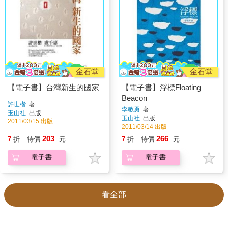
金石堂
金石堂
【電子書】台灣新生的國家
【電子書】浮標Floating
Beacon
許世楷
著
李敏勇
著
玉山社
出版
玉山社
出版
2011/03/15 出版
2011/03/14 出版
203
266
7
折
特價
元
7
折
特價
元
電子書
電子書
看全部