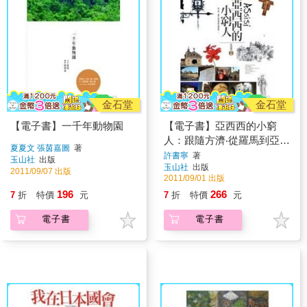
金石堂
金石堂
【電子書】一千年動物園
【電子書】亞西西的小窮
人：跟隨方濟‧從羅馬到亞西
夏夏文 張茵嘉圖
著
西
許書寧
著
玉山社
出版
玉山社
出版
2011/09/07 出版
2011/09/01 出版
196
266
7
折
特價
元
7
折
特價
元
電子書
電子書