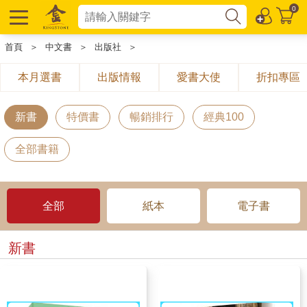
0
首頁
＞
中文書
＞
出版社
＞
本月選書
出版情報
愛書大使
折扣專區
新書
特價書
暢銷排行
經典100
全部書籍
全部
紙本
電子書
新書