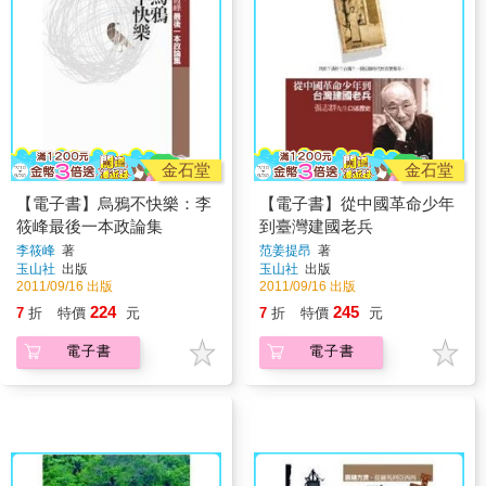
金石堂
金石堂
【電子書】烏鴉不快樂：李
【電子書】從中國革命少年
筱峰最後一本政論集
到臺灣建國老兵
李筱峰
著
范姜提昂
著
玉山社
出版
玉山社
出版
2011/09/16 出版
2011/09/16 出版
224
245
7
折
特價
元
7
折
特價
元
電子書
電子書