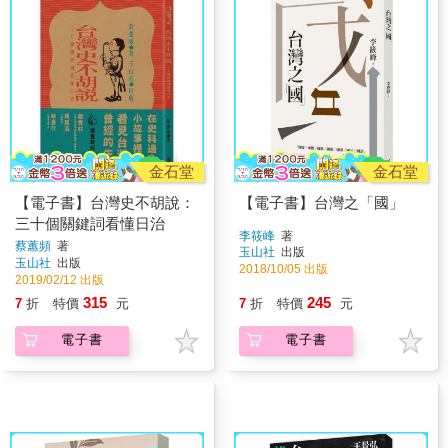
金石堂
金石堂
【電子書】台灣史不胡說：
【電子書】台灣之「國」
三十個關鍵詞看懂日治
李筱峰
著
蔡蕙頻
著
玉山社
出版
玉山社
出版
2018/10/05 出版
2019/02/12 出版
315
245
7
折
特價
元
7
折
特價
元
電子書
電子書