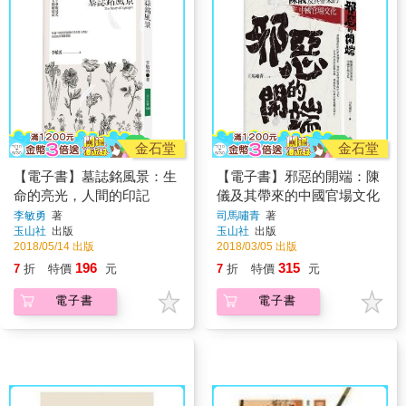
金石堂
金石堂
【電子書】墓誌銘風景：生
【電子書】邪惡的開端：陳
命的亮光，人間的印記
儀及其帶來的中國官場文化
李敏勇
著
司馬嘯青
著
玉山社
出版
玉山社
出版
2018/05/14 出版
2018/03/05 出版
196
315
7
折
特價
元
7
折
特價
元
電子書
電子書