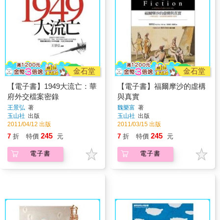
金石堂
金石堂
【電子書】1949大流亡：華
【電子書】福爾摩沙的虛構
府外交檔案密錄
與真實
王景弘
著
魏樂富
著
玉山社
出版
玉山社
出版
2011/04/12 出版
2011/03/15 出版
245
245
7
折
特價
元
7
折
特價
元
電子書
電子書