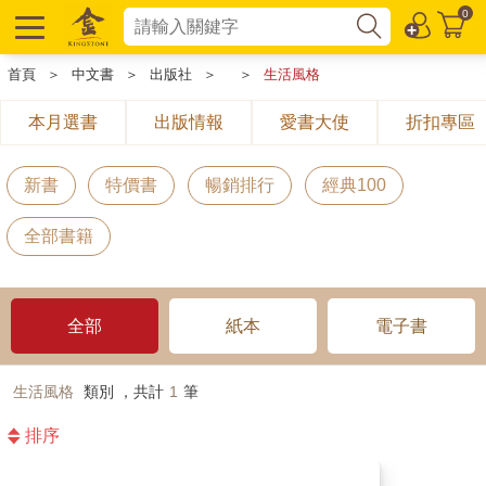
0
首頁
＞
中文書
＞
出版社
＞
＞
生活風格
本月選書
出版情報
愛書大使
折扣專區
新書
特價書
暢銷排行
經典100
全部書籍
全部
紙本
電子書
生活風格
類別 ，共計
1
筆
排序