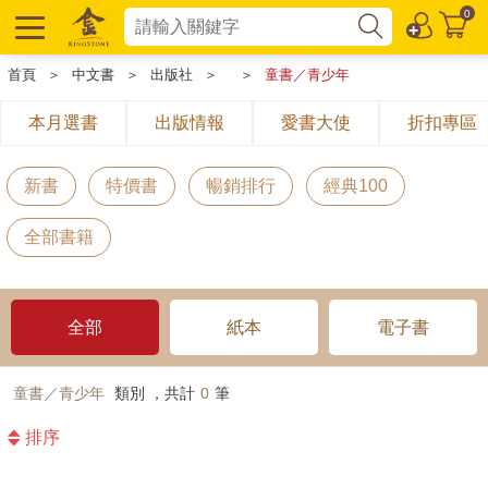
0
首頁
＞
中文書
＞
出版社
＞
＞
童書／青少年
本月選書
出版情報
愛書大使
折扣專區
新書
特價書
暢銷排行
經典100
全部書籍
全部
紙本
電子書
童書／青少年
類別 ，共計
0
筆
排序