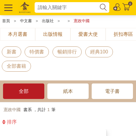
0
首頁
＞
中文書
＞
出版社
＞
＞
憲政中國
本月選書
出版情報
愛書大使
折扣專區
新書
特價書
暢銷排行
經典100
全部書籍
全部
紙本
電子書
憲政中國
書系 ，共計
1
筆
排序