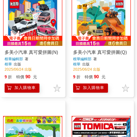
多美小汽車 真可愛拼圖(N)
多美小汽車 真可愛拼圖(Q)
根華編輯部
著
根華編輯部
著
根華
出版
根華
出版
2025/06/24 出版
2025/06/24 出版
90
90
9
折
特價
元
9
折
特價
元
加入購物車
加入購物車