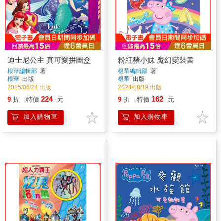
迪士尼公主 真可愛拼圖盒
粉紅豬小妹 魔幻變裝書
根華編輯部
著
根華編輯部
著
根華
出版
根華
出版
2025/06/24 出版
2024/08/19 出版
224
162
9
折
特價
元
9
折
特價
元
加入購物車
加入購物車