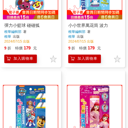
彈力小籃球 碰碰狐
小小世界萬花筒 波力
根華編輯部
著
根華編輯部
著
根華
出版
根華
出版
2024/07/15 出版
2024/07/15 出版
179
179
9
折
特價
元
9
折
特價
元
加入購物車
加入購物車