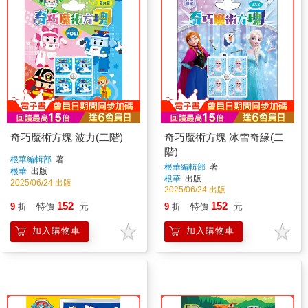
奇巧魔術方塊 波力(二階)
奇巧魔術方塊 冰雪奇緣(二
階)
根華編輯部
著
根華編輯部
著
根華
出版
根華
出版
2025/06/24 出版
2025/06/24 出版
152
152
9
折
特價
元
9
折
特價
元
加入購物車
加入購物車