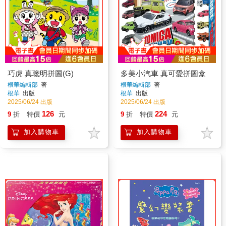
巧虎 真聰明拼圖(G)
多美小汽車 真可愛拼圖盒
根華編輯部
著
根華編輯部
著
根華
出版
根華
出版
2025/06/24 出版
2025/06/24 出版
126
224
9
折
特價
元
9
折
特價
元
加入購物車
加入購物車