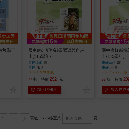
義數學三
國中康軒新挑戰學習講義自然一
國中康軒新挑
上{115學年}
上{115學年}
康軒編輯
著
康軒編輯
著
康軒
出版
康軒
出版
2026/07/29 出版
2026/07/29 出版
292
29
77
折
特價
元
77
折
特價
加入購物車
加入購物
頁數
3
/26
移至第
頁
4
5