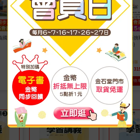
義國文一
國中康軒新挑戰學習講義國文二
國中康軒新挑
上{115學年}
上{115學年}
康軒編輯
著
康軒編輯
著
康軒
出版
康軒
出版
2026/07/29 出版
2026/07/29 出版
315
31
77
折
特價
元
77
折
特價
加入購物車
加入購物