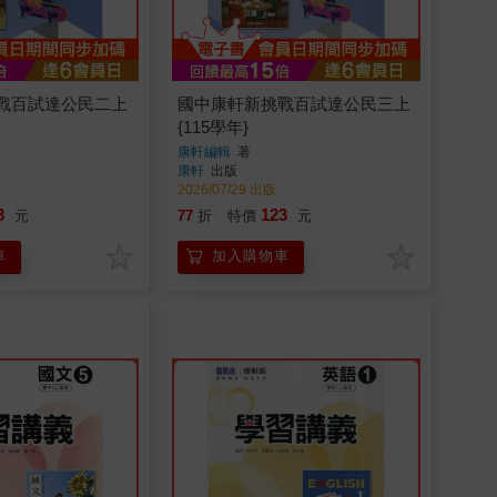
戰百試達公民二上
國中康軒新挑戰百試達公民三上
{115學年}
康軒編輯
著
康軒
出版
2026/07/29 出版
3
123
元
77
折
特價
元
車
加入購物車