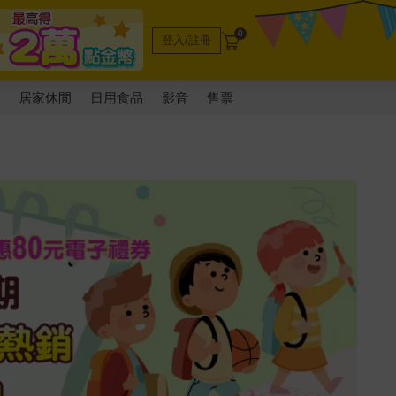
0
登入/註冊
電
居家休閒
日用食品
影音
售票