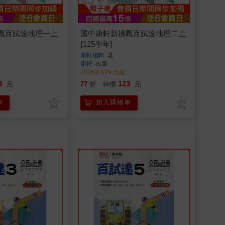
戰百試達地理一上
國中康軒新挑戰百試達地理二上
{115學年}
康軒編輯
著
康軒
出版
2026/07/29 出版
3
123
元
77
折
特價
元
車
加入購物車