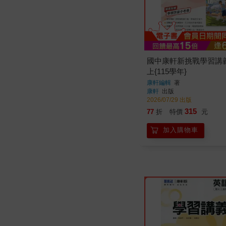
國中康軒新挑戰學習講
上{115學年}
康軒編輯
著
康軒
出版
2026/07/29 出版
315
77
折
特價
元
加入購物車