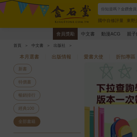
國中自修評量
東野
唯紅花綻放
奧德賽
會員獎勵
中文書
動漫ACG
親子
首頁
＞
中文書
＞
出版社
＞
本月選書
出版情報
愛書大使
折扣專區
新書
特價書
暢銷排行
經典100
全部書籍