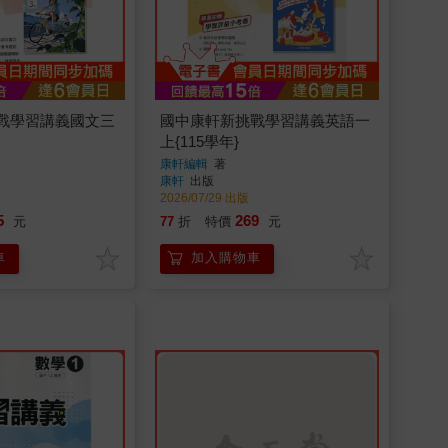
戰學習講義國文三
國中康軒新挑戰學習講義英語一
上{115學年}
康軒編輯
著
康軒
出版
2026/07/29 出版
5
269
元
77
折
特價
元
車
加入購物車