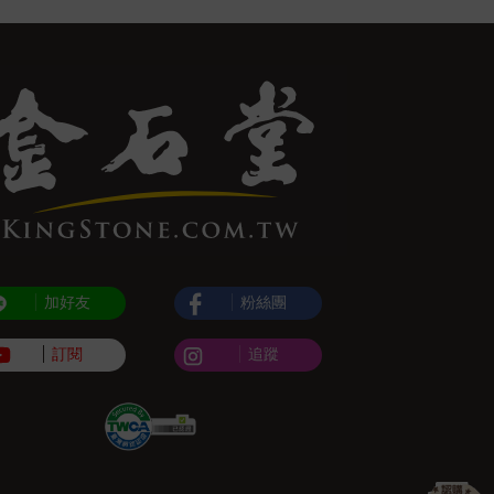
加好友
粉絲團
訂閱
追蹤