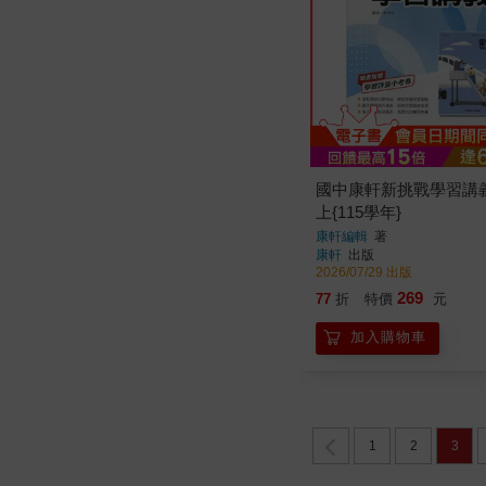
國中康軒新挑戰學習講
上{115學年}
康軒編輯
著
康軒
出版
2026/07/29 出版
269
77
折
特價
元
加入購物車
1
2
3