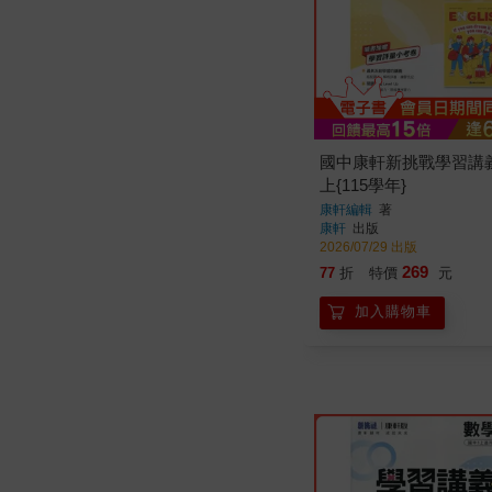
國中康軒新挑戰學習講
上{115學年}
康軒編輯
著
康軒
出版
2026/07/29 出版
269
77
折
特價
元
加入購物車