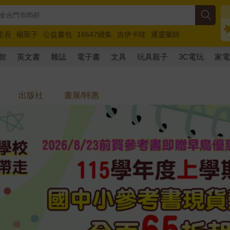
圭吾
楊双子
公益書包
16647續集
吉伊卡哇
通靈藥師
路邊攤新作
馬斯克
玩具總動員5
超慢跑
館
英文書
雜誌
電子書
文具
玩具親子
3C電玩
家
出版社
書展/特惠