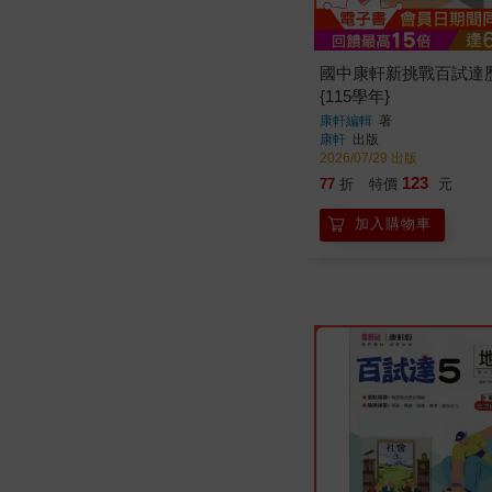
國中康軒新挑戰百試達
{115學年}
康軒編輯
著
康軒
出版
2026/07/29 出版
123
77
折
特價
元
加入購物車