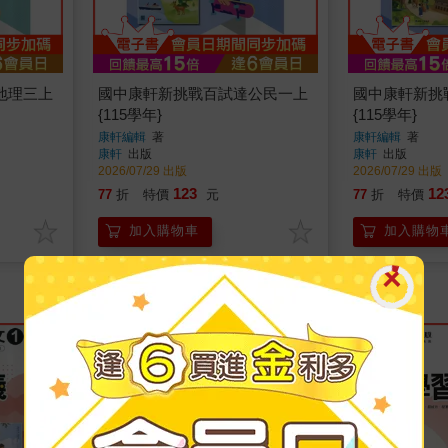
地理三上
國中康軒新挑戰百試達公民一上
國中康軒新挑
{115學年}
{115學年}
康軒編輯
著
康軒編輯
著
康軒
出版
康軒
出版
2026/07/29 出版
2026/07/29 出版
123
12
77
折
特價
元
77
折
特價
加入購物車
加入購物