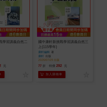
戰學習講義自然二
國中康軒新挑戰學習講義自然三
上{115學年}
康軒編輯
著
康軒
出版
2026/07/29 出版
2
292
元
77
折
特價
元
車
加入購物車