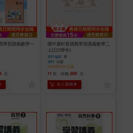
戰學習講義數學一
國中康軒新挑戰學習講義數學二
上{115學年}
康軒編輯
著
康軒
出版
2026/07/29 出版
9
269
元
77
折
特價
元
車
加入購物車