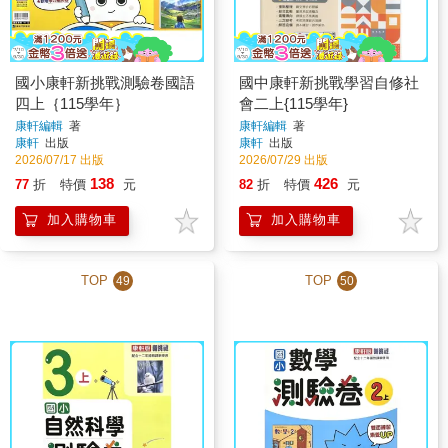
國小康軒新挑戰測驗卷國語
國中康軒新挑戰學習自修社
四上｛115學年｝
會二上{115學年}
康軒編輯
著
康軒編輯
著
康軒
出版
康軒
出版
2026/07/17 出版
2026/07/29 出版
138
426
77
折
特價
元
82
折
特價
元
加入購物車
加入購物車
TOP
TOP
49
50