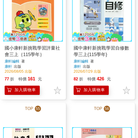
國小康軒新挑戰學習評量社
國中康軒新挑戰學習自修數
會三上｛115學年｝
學三上{115學年}
康軒編輯
著
康軒編輯
著
康軒
出版
康軒
出版
2026/08/05 出版
2026/07/29 出版
161
426
77
折
特價
元
82
折
特價
元
加入購物車
加入購物車
TOP
TOP
55
56