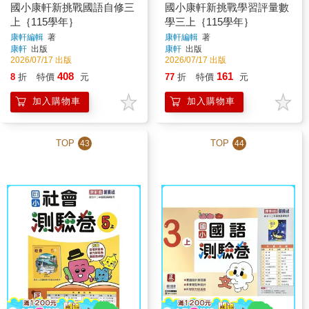
國小康軒新挑戰國語自修三
國小康軒新挑戰學習評量數
上｛115學年｝
學三上｛115學年｝
康軒編輯
著
康軒編輯
著
康軒
出版
康軒
出版
2026/07/17 出版
2026/07/17 出版
408
161
8
折
特價
元
77
折
特價
元
加入購物車
加入購物車
TOP
TOP
43
44