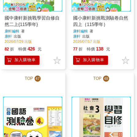
國中康軒新挑戰學習自修自
國小康軒新挑戰測驗卷自然
然二上{115學年}
四上｛115學年｝
康軒編輯
著
康軒編輯
著
康軒
出版
康軒
出版
2026/07/29 出版
2026/07/17 出版
426
138
82
折
特價
元
77
折
特價
元
加入購物車
加入購物車
TOP
TOP
47
48