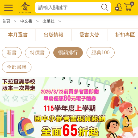
0
首頁
＞
中文書
＞
出版社
＞
本月選書
出版情報
愛書大使
折扣專區
新書
特價書
暢銷排行
經典100
全部書籍