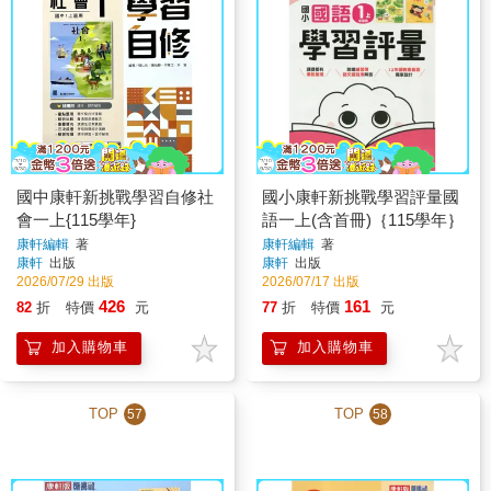
國中康軒新挑戰學習自修社
國小康軒新挑戰學習評量國
會一上{115學年}
語一上(含首冊)｛115學年｝
康軒編輯
著
康軒編輯
著
康軒
出版
康軒
出版
2026/07/29 出版
2026/07/17 出版
426
161
82
折
特價
元
77
折
特價
元
加入購物車
加入購物車
TOP
TOP
57
58