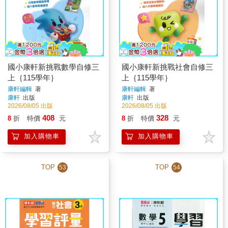
國小康軒新挑戰數學自修三
國小康軒新挑戰社會自修三
上｛115學年｝
上｛115學年｝
康軒編輯
著
康軒編輯
著
康軒
出版
康軒
出版
2026/08/05 出版
2026/08/05 出版
408
328
8
折
特價
元
8
折
特價
元
加入購物車
加入購物車
TOP
TOP
53
54