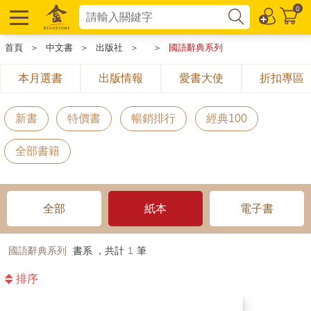
0
首頁
＞
中文書
＞
出版社
＞
＞
國語辭典系列
本月選書
出版情報
愛書大使
折扣專區
新書
特價書
暢銷排行
經典100
全部書籍
全部
紙本
電子書
國語辭典系列
書系 ，共計
1
筆
排序