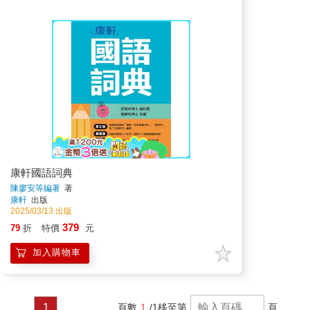
康軒國語詞典
陳廖安等編著
著
康軒
出版
2025/03/13 出版
379
79
折
特價
元
加入購物車
1
頁數
1
/1
移至第
頁