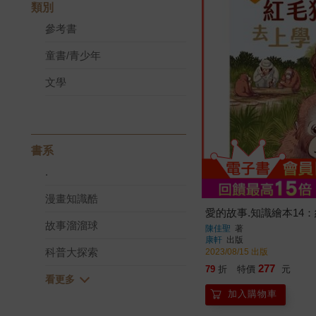
類別
參考書
童書/青少年
文學
書系
.
漫畫知識酷
愛的故事.知識繪本14
故事溜溜球
陳佳聖
著
康軒
出版
科普大探索
2023/08/15 出版
277
79
折
特價
元
加入購物車