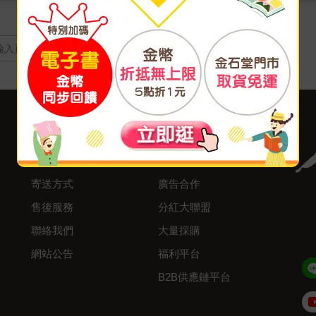
頁
客服中心
合作與服務
購物說明
異業合作
付款方式
我要成為供應商
寄送方式
廣告合作
售後服務
分紅大聯盟
聯絡我們
大量採購
網站公告
福利平台
B2B供應鏈平台
Admin