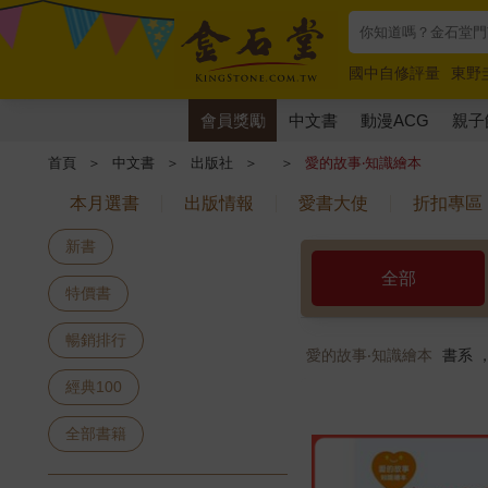
國中自修評量
東野
唯紅花綻放
奧德賽
會員獎勵
中文書
動漫ACG
親子
首頁
＞
中文書
＞
出版社
＞
＞
愛的故事‧知識繪本
本月選書
出版情報
愛書大使
折扣專區
新書
全部
特價書
暢銷排行
愛的故事‧知識繪本
書系 
經典100
全部書籍