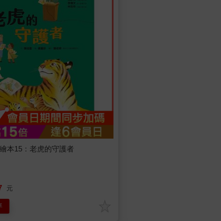
識繪本15：老虎的守護者
7
元
車