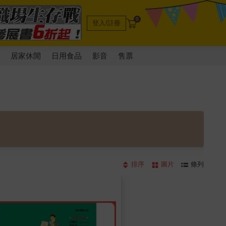
0
登入/註冊
電
居家休閒
日用食品
影音
售票
排序
圖片
條列