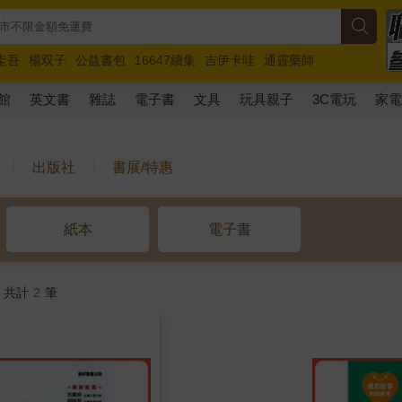
圭吾
楊双子
公益書包
16647續集
吉伊卡哇
通靈藥師
路邊攤新作
馬斯克
玩具總動員5
超慢跑
館
英文書
雜誌
電子書
文具
玩具親子
3C電玩
家
出版社
書展/特惠
紙本
電子書
，共計
2
筆