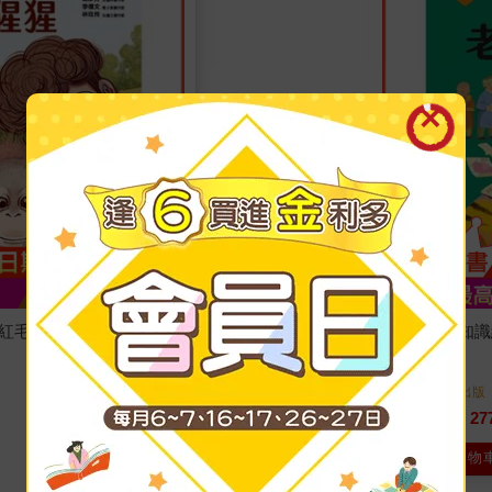
：紅毛猩猩去上學
愛的故事.知
陳佳聖
著
康軒
出版
2023/08/15 出版
27
79
折
特價
加入購物