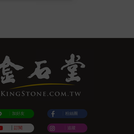
加好友
粉絲團
訂閱
追蹤