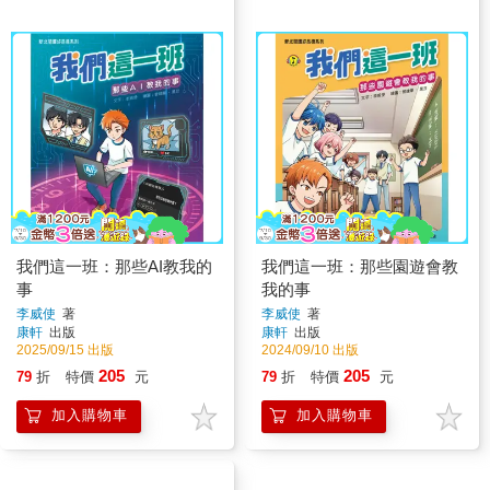
我們這一班：那些AI教我的
我們這一班：那些園遊會教
事
我的事
李威使
著
李威使
著
康軒
出版
康軒
出版
2025/09/15 出版
2024/09/10 出版
205
205
79
折
特價
元
79
折
特價
元
加入購物車
加入購物車