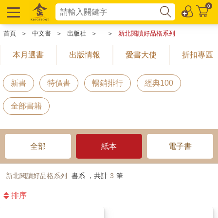
0
首頁
＞
中文書
＞
出版社
＞
＞
新北閱讀好品格系列
本月選書
出版情報
愛書大使
折扣專區
新書
特價書
暢銷排行
經典100
全部書籍
全部
紙本
電子書
新北閱讀好品格系列
書系 ，共計
3
筆
排序