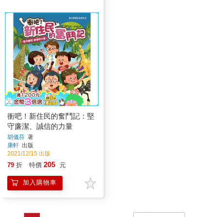
衝吧！新住民的奮鬥記：堅
守廉潔、誠信的力量
胡儀芬
著
康軒
出版
2021/12/15 出版
205
79
折
特價
元
加入購物車