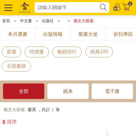
0
首頁
＞
中文書
＞
出版社
＞
＞
藝文大探索
本月選書
出版情報
愛書大使
折扣專區
新書
特價書
暢銷排行
經典100
全部書籍
全部
紙本
電子書
藝文大探索
書系 ，共計
1
筆
排序