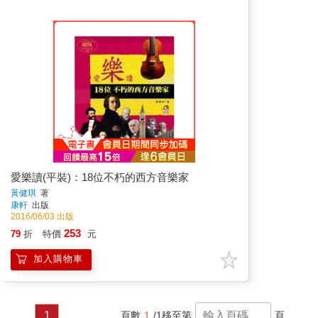
愛樂讀(平裝)：18位不朽的西方音樂家
黃健琪
著
康軒
出版
2016/06/03 出版
253
79
折
特價
元
加入購物車
1
頁數
1
/1
移至第
頁