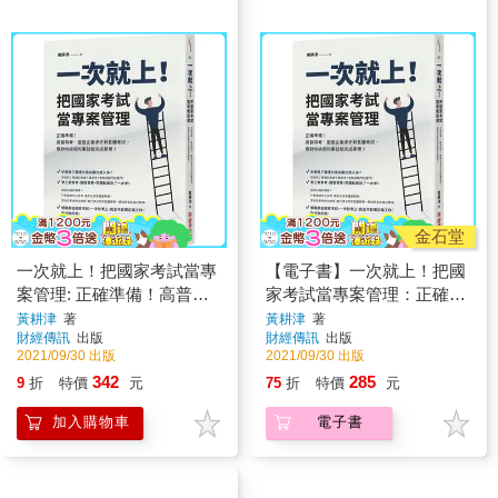
金石堂
一次就上！把國家考試當專
【電子書】一次就上！把國
案管理: 正確準備！高普特
家考試當專案管理：正確準
考、國營企業求才到各種考
備！高普特考、國營企業求
黃耕津
著
黃耕津
著
財經傳訊
出版
財經傳訊
出版
試，做對你該做的事就能完
才到各種考試，做對你該做
2021/09/30 出版
2021/09/30 出版
成夢想！
的事就能完成夢想！
342
285
9
折
特價
元
75
折
特價
元
加入購物車
電子書