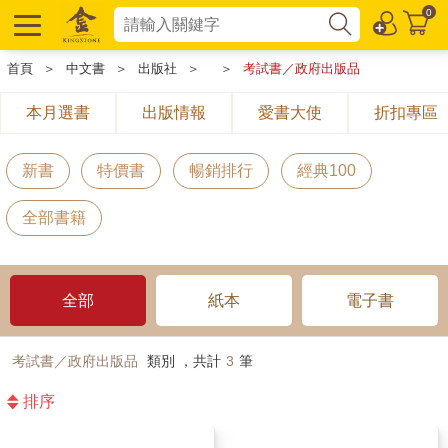
0
首頁
＞
中文書
＞
出版社
＞
＞
考試書／政府出版品
本月選書
出版情報
愛書大使
折扣專區
新書
特價書
暢銷排行
經典100
全部書籍
全部
紙本
電子書
考試書／政府出版品
類別 ，共計
3
筆
排序