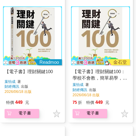
Readmoo
金石堂
【電子書】理財關鍵100
【電子書】理財關鍵100：
學校不會教，簡單易學，為
葉怡成
著
自己開創複利人生！
葉怡成
著
財經傳訊
出版
財經傳訊
出版
2026/06/18 出版
2026/06/18 出版
449
449
特價
元
75
折
特價
元
電子書
電子書