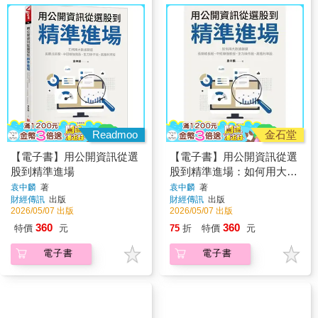
Readmoo
金石堂
【電子書】用公開資訊從選
【電子書】用公開資訊從選
股到精準進場
股到精準進場：如何用大數
據篩選長期成長股、中短線
袁中麟
著
袁中麟
著
財經傳訊
出版
財經傳訊
出版
強勢股、主力操作股、高殖
2026/05/07 出版
2026/05/07 出版
利率股
360
360
特價
元
75
折
特價
元
電子書
電子書