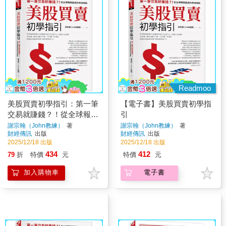
Readmoo
美股買賣初學指引：第一筆
【電子書】美股買賣初學指
交易就賺錢？！從全球報酬
引
最高的市場開始
謝宗翰（John教練）
著
謝宗翰（John教練）
著
財經傳訊
出版
財經傳訊
出版
2025/12/18 出版
2025/12/18 出版
434
412
79
折
特價
元
特價
元
加入購物車
電子書