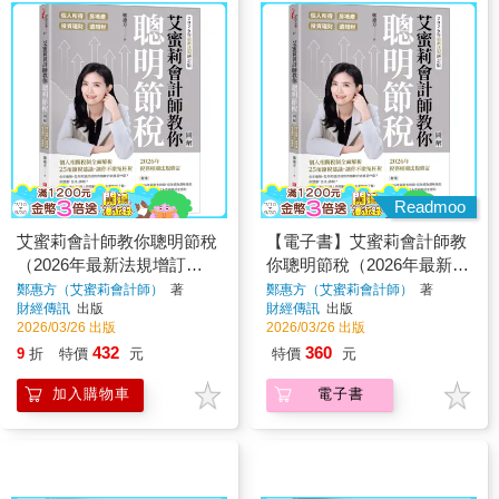
Readmoo
艾蜜莉會計師教你聰明節稅
【電子書】艾蜜莉會計師教
（2026年最新法規增訂
你聰明節稅（2026年最新法
版）：圖解個人所得、房地
規增訂版）
鄭惠方（艾蜜莉會計師）
著
鄭惠方（艾蜜莉會計師）
著
財經傳訊
出版
財經傳訊
出版
產、投資理財、遺贈稅
2026/03/26 出版
2026/03/26 出版
432
360
9
折
特價
元
特價
元
加入購物車
電子書