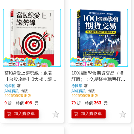
當K線愛上趨勢線：跟著
100張圖學會期貨交易（增
【台股攻略】大叔，讓你
訂版）：交易醫生聰明打敗
從看不懂到穩定獲利！
投資風險，從零開始期貨初
劉烱德
著
徐國華
著
財經傳訊
出版
財經傳訊
出版
學入門指南
2026/05/28 出版
2025/05/29 出版
495
363
9
折
特價
元
79
折
特價
元
加入購物車
加入購物車