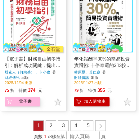
金石堂
【電子書】財務自由初學指
年化報酬率30%的簡易投資
引：解析成功關鍵，提出具
實踐術: 十倍奉還的33投資
體做法。讓你知道為什麼35
法則
股素人（何宗岳） 、卡小孜
著
林原勗、黃仁慶
著
財經傳訊
出版
財經傳訊
出版
歲躺平非幻想。
2025/12/04 出版
2025/11/27 出版
374
355
75
折
特價
元
79
折
特價
元
電子書
加入購物車
1
2
3
4
5
頁數
1
/8
移至第
頁