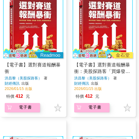
Readmoo
金石堂
【電子書】選對賽道報酬暴
【電子書】選對賽道報酬暴
衝
衝：美股探路客「買爆發、
買龍頭、買成長」的創投級
洪昌黎（美股探路客）
著
洪昌黎（美股探路客）
著
財經傳訊
出版
財經傳訊
出版
選股術
2026/01/15 出版
2026/01/15 出版
412
412
特價
元
特價
元
電子書
電子書