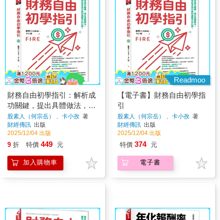
Readmoo
財務自由初學指引：解析成
【電子書】財務自由初學指
功關鍵，提出具體做法，讓
引
你知道為什麼35歲躺平非幻
股素人（何宗岳） 、卡小孜
著
股素人（何宗岳） 、卡小孜
著
財經傳訊
出版
財經傳訊
出版
想
2025/12/04 出版
2025/12/04 出版
449
374
9
折
特價
元
特價
元
加入購物車
電子書