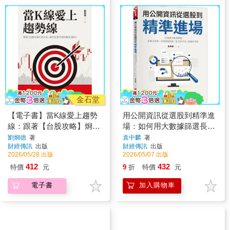
金石堂
【電子書】當K線愛上趨勢
用公開資訊從選股到精準進
線：跟著【台股攻略】烱大
場：如何用大數據篩選長期
叔，讓你從看不懂到穩定獲
成長股、中短線強勢股、主
劉烱德
著
袁中麟
著
財經傳訊
出版
財經傳訊
出版
利！
力操作股、高殖利率股
2026/05/28 出版
2026/05/07 出版
412
432
特價
元
9
折
特價
元
電子書
加入購物車