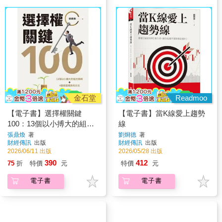
金石堂
Readmoo
【電子書】選擇權關鍵
【電子書】當K線愛上趨勢
100：13個以小搏大的組合
線
策略＋4個規避風險的方法
張鼎煥
著
劉烱德
著
財經傳訊
出版
財經傳訊
出版
2026/06/11 出版
2026/05/28 出版
390
412
75
折
特價
元
特價
元
電子書
電子書