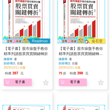
Readmoo
金石堂
【電子書】股市操盤手教你
【電子書】股市操盤手教你
精準判讀股票買賣關鍵轉折
精準判讀股票買賣關鍵轉
折：用艾略特波浪理論、黃
陳榮華
著
陳榮華
著
財經傳訊
出版
財經傳訊
出版
金切割與諧波打造高勝率投
2025/12/11 出版
2025/12/11 出版
資系統
397
398
特價
元
75
折
特價
元
電子書
電子書