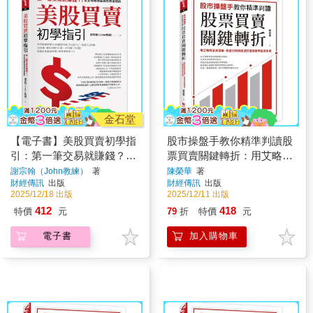
金石堂
【電子書】美股買賣初學指
股市操盤手教你精準判讀股
引：第一筆交易就賺錢？！
票買賣關鍵轉折：用艾略特
從全球報酬最高的市場開始
波浪理論、黃金切割與諧波
謝宗翰（John教練）
著
陳榮華
著
財經傳訊
出版
財經傳訊
出版
打造高勝率投資系統
2025/12/18 出版
2025/12/11 出版
412
418
特價
元
79
折
特價
元
電子書
加入購物車