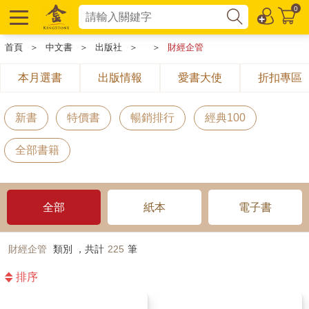
0
首頁
＞
中文書
＞
出版社
＞
＞
財經企管
本月選書
出版情報
愛書大使
折扣專區
新書
特價書
暢銷排行
經典100
全部書籍
全部
紙本
電子書
財經企管
類別 ，共計
225
筆
排序