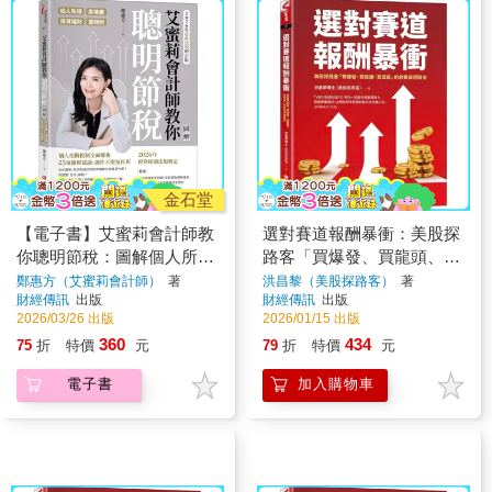
金石堂
【電子書】艾蜜莉會計師教
選對賽道報酬暴衝：美股探
你聰明節稅：圖解個人所
路客「買爆發、買龍頭、買
得、房地產、投資理財、遺
成長」的創投級選股術
鄭惠方（艾蜜莉會計師）
著
洪昌黎（美股探路客）
著
財經傳訊
出版
財經傳訊
出版
贈稅
2026/03/26 出版
2026/01/15 出版
360
434
75
折
特價
元
79
折
特價
元
電子書
加入購物車