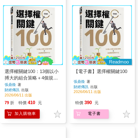
Readmoo
選擇權關鍵100：13個以小
【電子書】選擇權關鍵100
搏大的組合策略＋4個規避
張鼎煥
著
風險的方法
張鼎煥
著
財經傳訊
出版
財經傳訊
出版
2026/06/11 出版
2026/06/11 出版
410
390
79
折
特價
元
特價
元
加入購物車
電子書