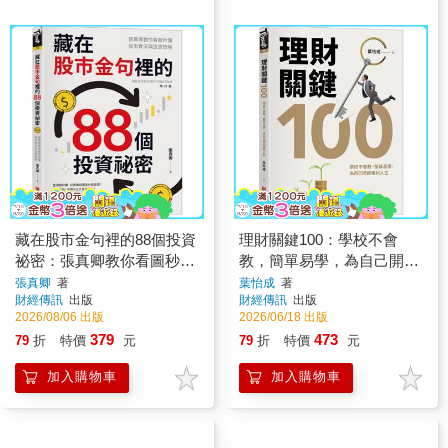
藏在股市金句裡的88個投資
理財關鍵100：學校不會
祕密：張真卿教你看圖秒懂
教，簡單易學，為自己開創
股市實況與投資策略
複利人生！
張真卿
著
葉怡成
著
財經傳訊
出版
財經傳訊
出版
2026/08/06 出版
2026/06/18 出版
379
473
79
折
特價
元
79
折
特價
元
加入購物車
加入購物車