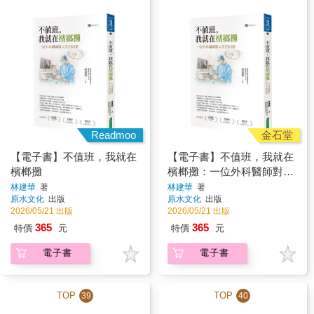
Readmoo
金石堂
【電子書】不值班，我就在
【電子書】不值班，我就在
檳榔攤
檳榔攤：一位外科醫師對人
生的回望
林建華
著
林建華
著
原水文化
出版
原水文化
出版
2026/05/21 出版
2026/05/21 出版
365
365
特價
元
特價
元
電子書
電子書
TOP
TOP
39
40