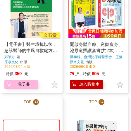
金石堂
【電子書】醫生壞掉以後：
開啟身體自癒、逆齡瘦身、
急診醫師的中風自救處方，
泌尿道照護套書(共2本)：自
6個月重啟人生的高效復能
噬力：開啟身體自癒、逆齡
鄭筆方
著
洪泰雄、台灣泌尿科醫學會、王炯
珵
著
原水文化
出版
原水文化
出版
日記
與瘦身的科學飲食法+完全
2026/07/04 出版
2026/06/18 出版
詳解 泌尿道診治照護全書
350
805
特價
元
79
折
特價
元
電子書
加入購物車
TOP
TOP
33
34