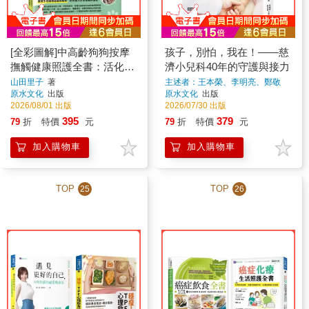
[全彩圖解]中高齡狗狗按摩
孩子，別怕，我在！——慈
撫觸健康照護全書：活化大
濟小兒科40年的守護與接力
腦、促進代謝、強健四肢、
山田里子
著
主述者：王本榮、李明亮、鄭敬
楓、朱家祥等、撰 文：吳宛霖、楊
原水文化
出版
原水文化
出版
增強五感
金燕
著
2026/08/01 出版
2026/07/30 出版
395
379
79
折
特價
元
79
折
特價
元
加入購物車
加入購物車
TOP
TOP
25
26