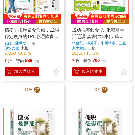
穩瘦！擺脫暴食焦慮，12周
成功抗癌飲食 與 化療期生
穩定瘦身的TPE心理飲食法
活照護 套書(共2本)：癌症
套書(共2本)
飲食全書(16週年暢銷修訂
安姐（陳珮欣）
著
張金堅、柳秀乖、中川靖章、王正
旭
著
原水文化
出版
原水文化
出版
版＆附別冊64頁)+癌症化療
2026/07/16 出版
2026/07/16 出版
生活照護全書
539
700
7
折
特價
元
7
折
特價
元
加入購物車
加入購物車
TOP
TOP
27
28