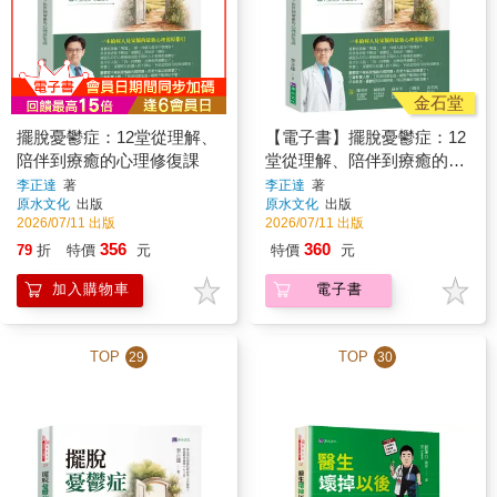
金石堂
擺脫憂鬱症：12堂從理解、
【電子書】擺脫憂鬱症：12
陪伴到療癒的心理修復課
堂從理解、陪伴到療癒的心
理修復課
李正達
著
李正達
著
原水文化
出版
原水文化
出版
2026/07/11 出版
2026/07/11 出版
356
360
79
折
特價
元
特價
元
加入購物車
電子書
TOP
TOP
29
30