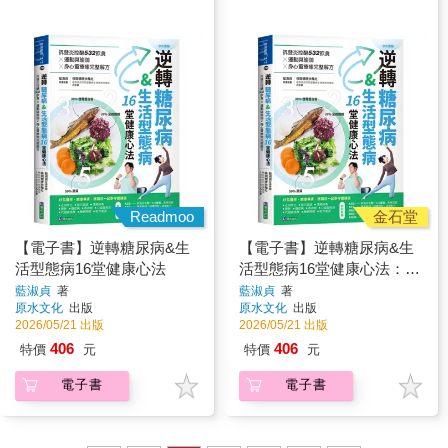
Readmoo
金石堂
【電子書】逆轉糖尿病&生
【電子書】逆轉糖尿病&生
活型態病16堂健康心法
活型態病16堂健康心法：抗
發炎控醣532飲食 × 運動與
藍淑貞
著
藍淑貞
著
原水文化
出版
原水文化
出版
瑜伽 × 身心靈療癒完整解方
2026/05/21 出版
2026/05/21 出版
406
406
特價
元
特價
元
電子書
電子書