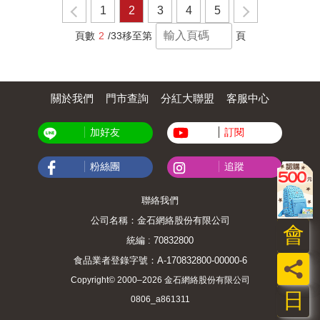
1
2
3
4
5
頁數
2
/33
移至第
頁
關於我們
門市查詢
分紅大聯盟
客服中心
加好友
訂閱
粉絲團
追蹤
聯絡我們
公司名稱：金石網絡股份有限公司
會
統編 : 70832800
食品業者登錄字號：A-170832800-00000-6
員
Copyright© 2000–2026 金石網絡股份有限公司
日
0806_a861311