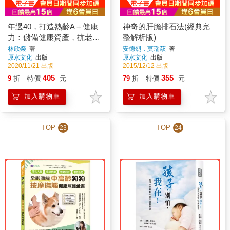
年過40，打造熟齡A＋健康
神奇的肝膽排石法(經典完
力：儲備健康資產，抗老
整解析版)
化、遠離慢性病及癌症
林欣榮
著
安德烈．莫瑞茲
著
原水文化
出版
原水文化
出版
2020/11/21 出版
2015/12/12 出版
405
355
9
折
特價
元
79
折
特價
元
加入購物車
加入購物車
TOP
TOP
23
24