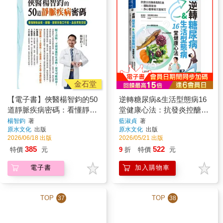
金石堂
【電子書】俠醫楊智鈞的50
逆轉糖尿病&生活型態病16
道靜脈疾病密碼：看懂靜脈
堂健康心法：抗發炎控醣
曲張、腳腫、腳黑到傷口不
532飲食 × 運動與瑜伽 × 身
楊智鈞
著
藍淑貞
著
原水文化
出版
原水文化
出版
癒、血栓求救信號
心靈療癒完整解方
2026/06/18 出版
2026/05/21 出版
385
522
特價
元
9
折
特價
元
電子書
加入購物車
TOP
TOP
37
38