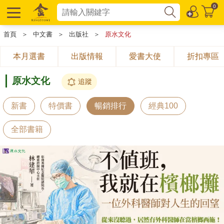
0
首頁
＞
中文書
＞
出版社
＞
原水文化
本月選書
出版情報
愛書大使
折扣專區
原水文化
追蹤
新書
特價書
暢銷排行
經典100
全部書籍