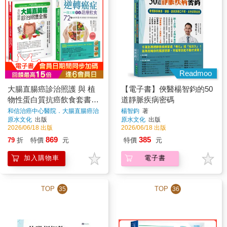
Readmoo
大腸直腸癌診治照護 與 植
【電子書】俠醫楊智鈞的50
物性蛋白質抗癌飲食套書
道靜脈疾病密碼
(共2本)：全彩圖解 大腸直
和信治癌中心醫院．大腸直腸癌治
楊智鈞
著
療團隊、張金堅、柳秀乖◎合著
原水文化
出版
原水文化
出版
腸癌診治照護全書+逆轉癌
著
2026/06/18 出版
2026/06/18 出版
症，一日三餐對症蔬療飲食
869
385
79
折
特價
元
特價
元
加入購物車
電子書
TOP
TOP
35
36