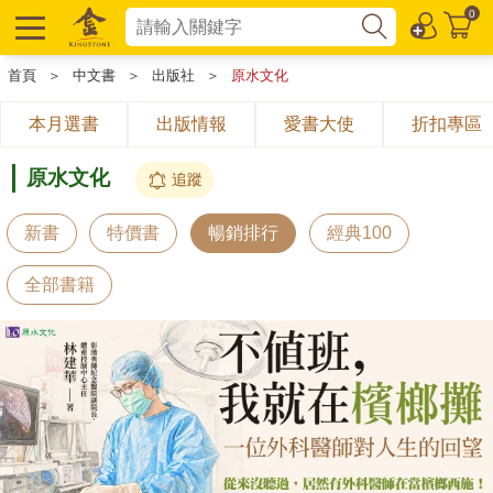
0
首頁
＞
中文書
＞
出版社
＞
原水文化
本月選書
出版情報
愛書大使
折扣專區
原水文化
追蹤
新書
特價書
暢銷排行
經典100
全部書籍