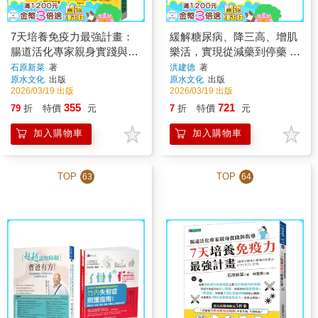
7天培養免疫力最強計畫：
緩解糖尿病、降三高、增肌
腸道活化專家親身實踐與指
樂活，實現從減藥到停藥 遠
導
離憂鬱 建構無病的身心靈
石原新菜
著
洪建德
著
原水文化
出版
原水文化
出版
套書(共2本)：糖尿病緩解心
2026/03/19 出版
2026/03/19 出版
法+枯樹開花 預約人生下半
355
721
79
折
特價
元
7
折
特價
元
場無病的身心靈幸福
加入購物車
加入購物車
TOP
TOP
63
64