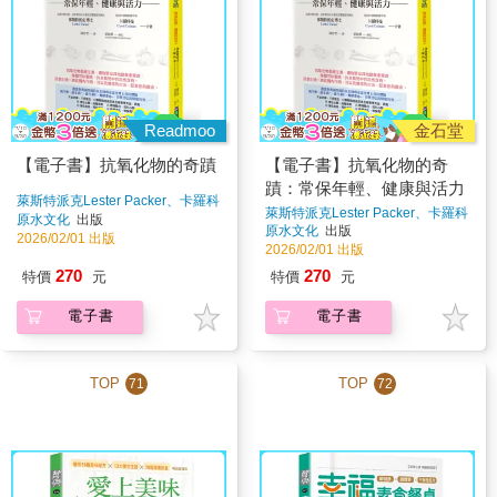
Readmoo
金石堂
【電子書】抗氧化物的奇蹟
【電子書】抗氧化物的奇
蹟：常保年輕、健康與活力
萊斯特派克Lester Packer、卡羅科
萊斯特派克Lester Packer、卡羅科
曼Carol Colman
著
原水文化
出版
曼Carol Colman
著
原水文化
出版
2026/02/01 出版
2026/02/01 出版
270
270
特價
元
特價
元
電子書
電子書
TOP
TOP
71
72