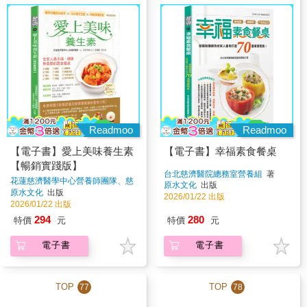
Readmoo
Readmoo
【電子書】愛上美味養生素
【電子書】幸福素食餐桌
【暢銷實踐版】
台北慈濟醫院總務室營養組
著
花蓮慈濟醫學中心營養師團隊、慈
原水文化
出版
濟香積志工 王靜慧
著
原水文化
出版
2026/01/22 出版
2026/01/22 出版
294
280
特價
元
特價
元
電子書
電子書
TOP
TOP
77
78