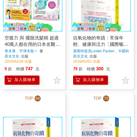
空腹力 與 擺脫洗髮精 超過
抗氧化物的奇蹟：常保年
40萬人都在用的日本名醫養
輕、健康與活力〔國際暢銷
生法套書(共2本)
25年經典版〕
青木厚、宇津木龍一
著
萊斯特派克Lester Packer、卡羅科
曼Carol Colman
著
原水文化
出版
原水文化
出版
2026/02/26 出版
2026/02/01 出版
747
300
9
折
特價
元
79
折
特價
元
加入購物車
加入購物車
TOP
TOP
69
70