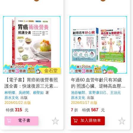
金石堂
【電子書】胃癌術後營養照
年過60 血管年齡只有30歲
護全書：快速復原三元素－
的 照護心臟、逆轉高血壓、
營養促進‧微創手術‧身心平
心血管疾病套書(共2本)：耐
林明燦、吳經閔、賴聖如
著
池谷敏郎、富野康日己、王治元
著
原水文化
出版
原水文化
出版
衡
用百年好心臟+全彩圖解高
2026/01/22 出版
2026/01/17 出版
血壓&動脈硬化保健事典
315
567
特價
元
7
折
特價
元
電子書
加入購物車