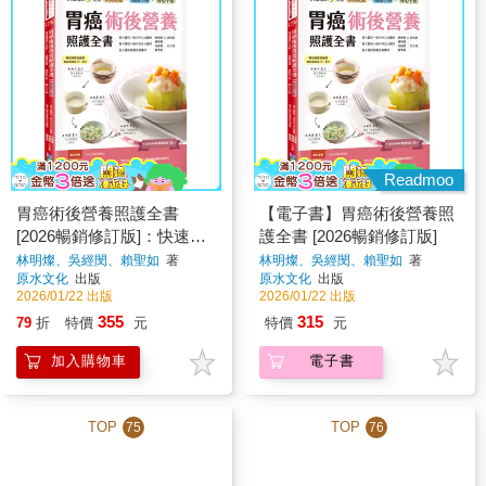
Readmoo
胃癌術後營養照護全書
【電子書】胃癌術後營養照
[2026暢銷修訂版]：快速復
護全書 [2026暢銷修訂版]
原三元素──營養促進‧微創
林明燦、吳經閔、賴聖如
著
林明燦、吳經閔、賴聖如
著
原水文化
出版
原水文化
出版
手術‧身心平衡
2026/01/22 出版
2026/01/22 出版
355
315
79
折
特價
元
特價
元
加入購物車
電子書
TOP
TOP
75
76