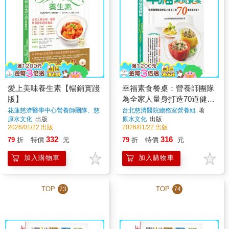
愛上美味養生素【暢銷實踐
幸福素食餐桌：營養師團隊
版】
為全家人量身打造70道健康
蔬食！
花蓮慈濟醫學中心營養師團隊、慈
台北慈濟醫院總務室營養組
著
濟香積志工 王靜慧
著
原水文化
出版
原水文化
出版
2026/01/22 出版
2026/01/22 出版
332
316
79
折
特價
元
79
折
特價
元
加入購物車
加入購物車
TOP
TOP
73
74