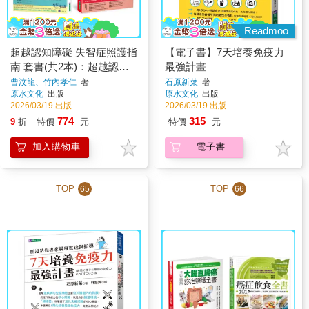
Readmoo
超越認知障礙 失智症照護指
【電子書】7天培養免疫力
南 套書(共2本)：超越認知
最強計畫
障礙 曹爸有方+竹內失智症
曹汶龍、竹內孝仁
著
石原新菜
著
原水文化
出版
原水文化
出版
照護指南
2026/03/19 出版
2026/03/19 出版
774
315
9
折
特價
元
特價
元
加入購物車
電子書
TOP
TOP
65
66