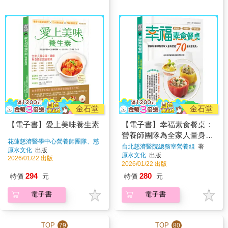
金石堂
金石堂
【電子書】愛上美味養生素
【電子書】幸福素食餐桌：
營養師團隊為全家人量身打
花蓮慈濟醫學中心營養師團隊、慈
造70道健康蔬食！
台北慈濟醫院總務室營養組
著
濟香積志工 王靜慧
著
原水文化
出版
原水文化
出版
2026/01/22 出版
2026/01/22 出版
294
280
特價
元
特價
元
電子書
電子書
TOP
TOP
79
80