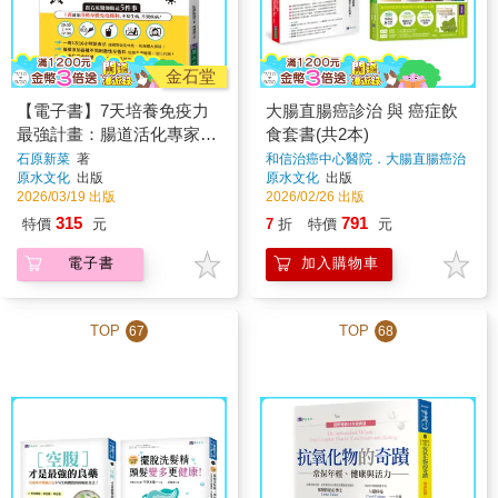
金石堂
【電子書】7天培養免疫力
大腸直腸癌診治 與 癌症飲
最強計畫：腸道活化專家親
食套書(共2本)
身實踐與指導
石原新菜
著
和信治癌中心醫院．大腸直腸癌治
療團隊、張金堅、柳秀乖
著
原水文化
出版
原水文化
出版
2026/03/19 出版
2026/02/26 出版
315
791
特價
元
7
折
特價
元
電子書
加入購物車
TOP
TOP
67
68