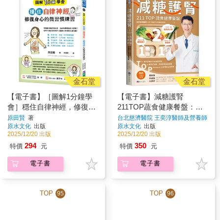
金石堂
金石堂
【電子書】［圖解1分鐘學
【電子書】減糖護腎
會］穩住自律神經，修復身
211TOP蔬食健康餐盤：跟
心的微習慣練習
著醫生這樣吃，遠離糖尿病
原田賢
著
台北慈濟醫院 王奕淳醫師及營養師
團隊
著
原水文化
出版
原水文化
出版
腎臟病危機
2025/12/20 出版
2025/12/20 出版
294
350
特價
元
特價
元
電子書
電子書
TOP
TOP
95
96