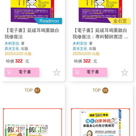
Readmoo
金石堂
【電子書】延緩耳鳴重聽自
【電子書】延緩耳鳴重聽自
我修復法
我修復法：專科醫師實證 改
善一萬人耳朵的方法
木村至信
著
木村至信
著
原水文化
出版
原水文化
出版
2025/12/25 出版
2025/12/25 出版
322
322
特價
元
特價
元
電子書
電子書
TOP
TOP
87
88