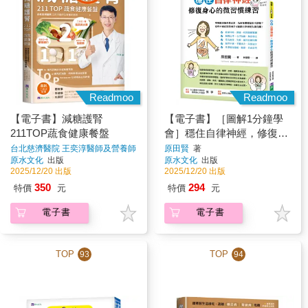
Readmoo
Readmoo
【電子書】減糖護腎
【電子書】［圖解1分鐘學
211TOP蔬食健康餐盤
會］穩住自律神經，修復身
心的微習慣練習
台北慈濟醫院 王奕淳醫師及營養師
原田賢
著
團隊
著
原水文化
出版
原水文化
出版
2025/12/20 出版
2025/12/20 出版
350
294
特價
元
特價
元
電子書
電子書
TOP
TOP
93
94