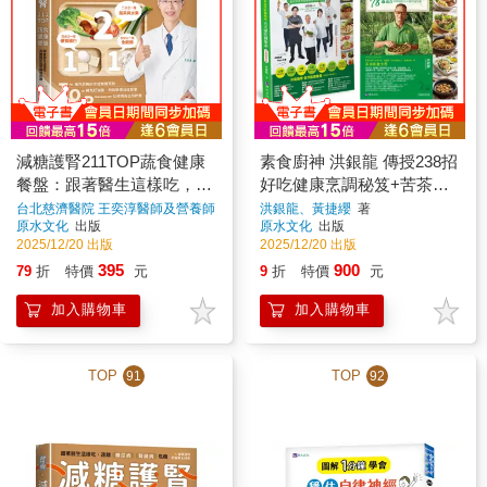
減糖護腎211TOP蔬食健康
素食廚神 洪銀龍 傳授238招
餐盤：跟著醫生這樣吃，遠
好吃健康烹調秘笈+苦茶油
離糖尿病、腎臟病危機
78道蔬食料理絕配＆正確用
台北慈濟醫院 王奕淳醫師及營養師
洪銀龍、黃捷纓
著
團隊
著
原水文化
出版
原水文化
出版
油知識套書(共2本)
2025/12/20 出版
2025/12/20 出版
395
900
79
折
特價
元
9
折
特價
元
加入購物車
加入購物車
TOP
TOP
91
92