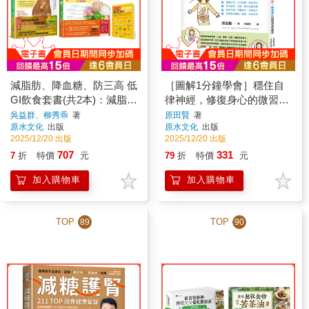
減脂肪、降血糖、防三高 低
［圖解1分鐘學會］穩住自
GI飲食套書(共2本)：減脂
律神經，修復身心的微習慣
肪、降血糖、防三高 低GI
練習
吳益群、柳秀乖
著
原田賢
著
原水文化
出版
原水文化
出版
飲食全書+減脂肪 降血糖 防
2025/12/20 出版
2025/12/20 出版
三高 低GI飲食全書2
707
331
7
折
特價
元
79
折
特價
元
加入購物車
加入購物車
TOP
TOP
89
90