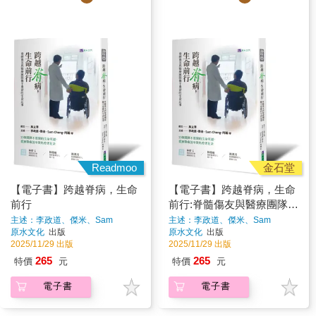
Readmoo
金石堂
【電子書】跨越脊病，生命
【電子書】跨越脊病，生命
前行
前行:脊髓傷友與醫療團隊攜
手重建的生命記事
主述：李政道、傑米、Sam
主述：李政道、傑米、Sam
Chang、阿翰等;撰文：吳立萍
著
Chang、阿翰等、撰文：吳立萍
原水文化
出版
原水文化
出版
著
2025/11/29 出版
2025/11/29 出版
265
265
特價
元
特價
元
電子書
電子書