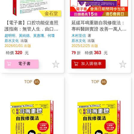
金石堂
【電子書】口腔功能促進照
延緩耳鳴重聽自我修復法：
護指南：無管人生．由口進
專科醫師實證 改善一萬人耳
食．排除進食障礙．提升自
朵的方法
趙明明、黃純德、黃惠璣、何瓊
木村至信
著
玲、王雪珮、呂志忠、葉建鑫、賴
原水文化
出版
原水文化
出版
尊．促進社交．增進生活品
俞綺
著
2026/01/01 出版
2025/12/25 出版
質
320
363
特價
元
79
折
特價
元
電子書
加入購物車
TOP
TOP
85
86