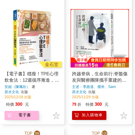
金石堂
【電子書】穩瘦！TPE心理
跨越脊病，生命前行:脊髓傷
飲食法：12週循序漸進，用
友與醫療團隊攜手重建的生
不靠意志力的飲食方式，擺
命記事
安姐（陳珮欣）
著
主述：李政道、傑米、Sam
Chang、阿翰等、撰文：吳立萍
原水文化
出版
原水文化
出版
脫暴食焦慮，穩定瘦身，活
著
2025/12/18 出版
2025/11/29 出版
出能實現更多願景的自己
300
300
特價
元
79
折
特價
元
電子書
加入購物車
TOP
TOP
99
100