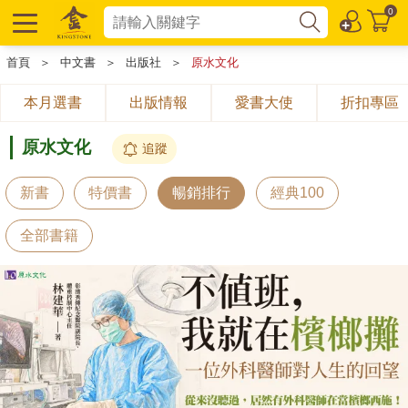
0
首頁
＞
中文書
＞
出版社
＞
原水文化
本月選書
出版情報
愛書大使
折扣專區
原水文化
追蹤
新書
特價書
暢銷排行
經典100
全部書籍