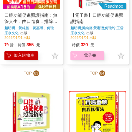
Readmoo
口腔功能促進照護指南：無
【電子書】口腔功能促進照
管人生．由口進食．排除進
護指南
食障礙．提升自尊．促進社
趙明明、黃純德、黃惠璣、何瓊
趙明明;黃純德;黃惠璣;何瓊玲;王雪
玲、王雪珮、呂志忠、葉建鑫、賴
珮;呂志忠;葉建鑫;賴俞綺
著
原水文化
出版
原水文化
出版
交．增進生活品質
俞綺
著
2026/01/01 出版
2026/01/01 出版
355
320
79
折
特價
元
特價
元
加入購物車
電子書
TOP
TOP
83
84