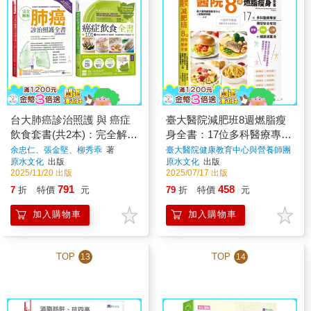
台大肺癌診治照護 與 癌症
臺大醫院減肥班8週燃脂瘦
飲食套書(共2本)：完全解析
身全書：17位多科醫療專家
肺癌診治照護全書+癌症飲
傳授安全有效營養×運動×心
余忠仁、張金堅、柳秀乖
著
臺大醫院健康教育中心與營養師團
隊
著
原水文化
出版
原水文化
出版
食全書
理的健康減重法
2025/11/20 出版
2025/07/17 出版
791
458
7
折
特價
元
79
折
特價
元
加入購物車
加入購物車
TOP
TOP
13
14