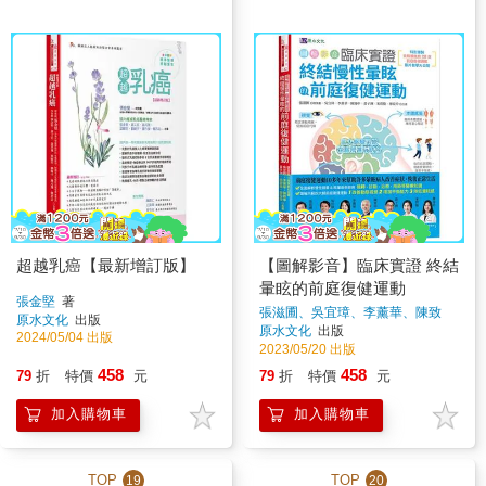
超越乳癌【最新增訂版】
【圖解影音】臨床實證 終結
暈眩的前庭復健運動
張金堅
著
張滋圃、吳宜璋、李薰華、陳致
原水文化
出版
中、黃子洲、宋碧愉、廖玟玲
著
原水文化
出版
2024/05/04 出版
2023/05/20 出版
458
458
79
折
特價
元
79
折
特價
元
加入購物車
加入購物車
TOP
TOP
19
20