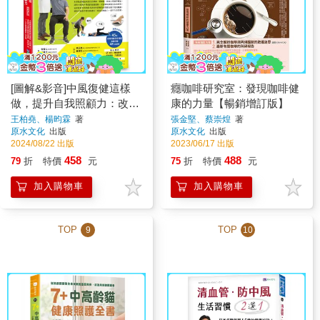
[圖解&影音]中風復健這樣
癮咖啡研究室：發現咖啡健
做，提升自我照顧力：改善
康的力量【暢銷增訂版】
全身失能、恢復身體機能、
王柏堯、楊昀霖
著
張金堅、蔡崇煌
著
原水文化
出版
原水文化
出版
避免再度中風
2024/08/22 出版
2023/06/17 出版
458
488
79
折
特價
元
75
折
特價
元
加入購物車
加入購物車
TOP
TOP
9
10