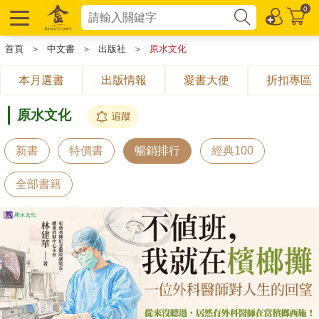
0
首頁
＞
中文書
＞
出版社
＞
原水文化
本月選書
出版情報
愛書大使
折扣專區
原水文化
追蹤
新書
特價書
暢銷排行
經典100
全部書籍