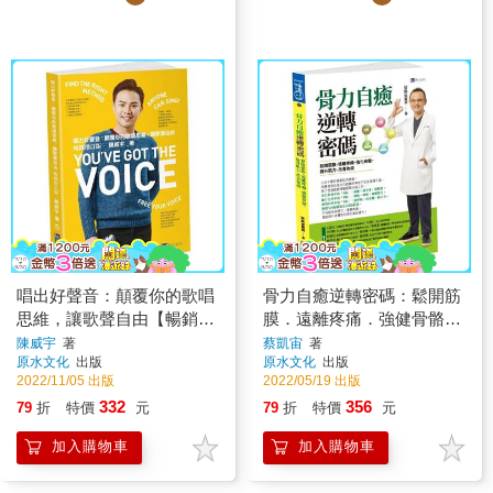
唱出好聲音：顛覆你的歌唱
骨力自癒逆轉密碼：鬆開筋
思維，讓歌聲自由【暢銷增
膜．遠離疼痛．強健骨骼．
訂版】
提升肌力．改善免疫
陳威宇
著
蔡凱宙
著
原水文化
出版
原水文化
出版
2022/11/05 出版
2022/05/19 出版
332
356
79
折
特價
元
79
折
特價
元
加入購物車
加入購物車