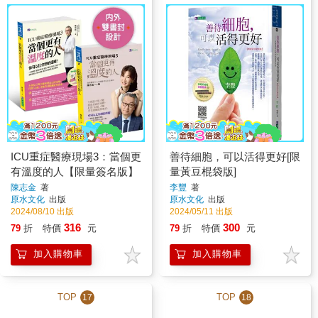
ICU重症醫療現場3：當個更
善待細胞，可以活得更好[限
有溫度的人【限量簽名版】
量黃豆棍袋版]
陳志金
著
李豐
著
原水文化
出版
原水文化
出版
2024/08/10 出版
2024/05/11 出版
316
300
79
折
特價
元
79
折
特價
元
加入購物車
加入購物車
TOP
TOP
17
18