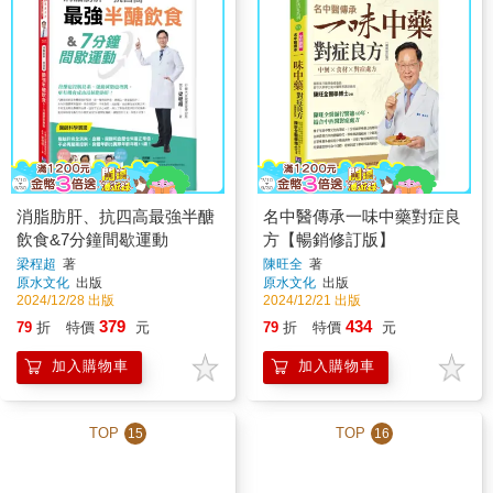
消脂肪肝、抗四高最強半醣
名中醫傳承一味中藥對症良
飲食&7分鐘間歇運動
方【暢銷修訂版】
梁程超
著
陳旺全
著
原水文化
出版
原水文化
出版
2024/12/28 出版
2024/12/21 出版
379
434
79
折
特價
元
79
折
特價
元
加入購物車
加入購物車
TOP
TOP
15
16