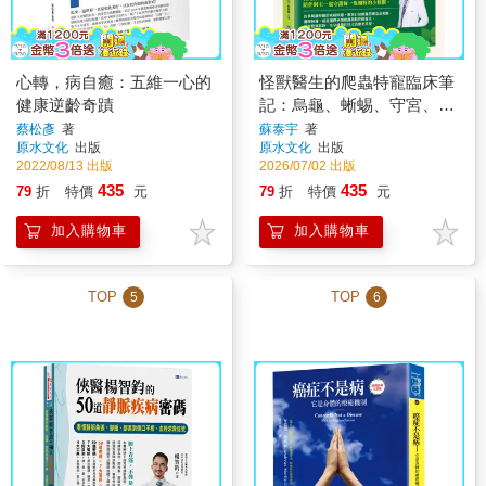
心轉，病自癒：五維一心的
怪獸醫生的爬蟲特寵臨床筆
健康逆齡奇蹟
記：烏龜、蜥蜴、守宮、變
色龍與蛇類飼養 × 醫療指南
蔡松彥
著
蘇泰宇
著
原水文化
出版
原水文化
出版
2022/08/13 出版
2026/07/02 出版
435
435
79
折
特價
元
79
折
特價
元
加入購物車
加入購物車
TOP
TOP
5
6