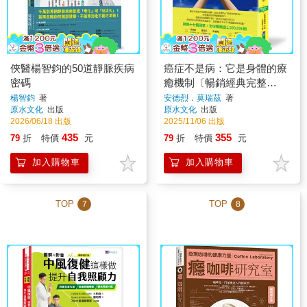
俠醫楊智鈞的50道靜脈疾病
癌症不是病：它是身體的療
密碼
癒機制〔暢銷經典完整
版〕，授權17國，銷售逾
楊智鈞
著
安德烈．莫瑞茲
著
原水文化
出版
原水文化
出版
150萬冊
2026/06/18 出版
2025/11/06 出版
435
355
79
折
特價
元
79
折
特價
元
加入購物車
加入購物車
TOP
TOP
7
8