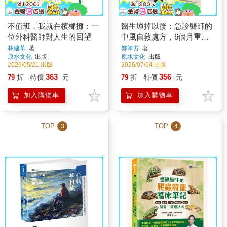
不值班，我就在檳榔攤：一
醫生壞掉以後：急診醫師的
位外科醫師對人生的回望
中風自救處方，6個月重啟
人生的高效復能日記
林建華
著
鄭筆方
著
原水文化
出版
原水文化
出版
2026/05/21 出版
2026/07/04 出版
363
356
79
折
特價
元
79
折
特價
元
加入購物車
加入購物車
TOP
TOP
3
4