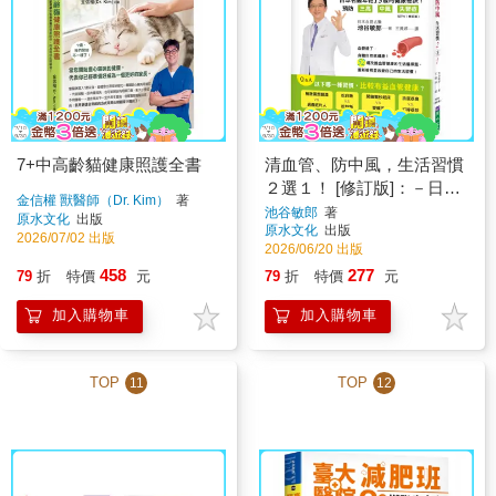
7+中高齡貓健康照護全書
清血管、防中風，生活習慣
２選１！ [修訂版]：－日本
金信權 獸醫師（Dr. Kim）
著
名醫教您預防三高、中風、
池谷敏郎
著
原水文化
出版
原水文化
出版
失智症的健康祕訣！
2026/07/02 出版
2026/06/20 出版
458
277
79
折
特價
元
79
折
特價
元
加入購物車
加入購物車
TOP
TOP
11
12