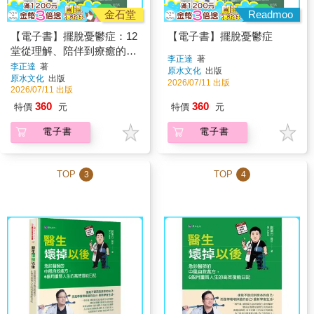
金石堂
Readmoo
【電子書】擺脫憂鬱症：12
【電子書】擺脫憂鬱症
堂從理解、陪伴到療癒的心
李正達
著
理修復課
李正達
著
原水文化
出版
原水文化
出版
2026/07/11 出版
2026/07/11 出版
360
360
特價
元
特價
元
電子書
電子書
TOP
TOP
3
4