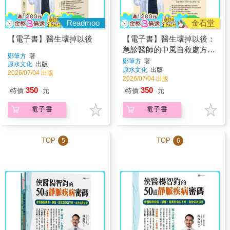
Readmoo
金石堂
【電子書】醫生壞掉以後
【電子書】醫生壞掉以後：
急診醫師的中風自救處方，
鄭筆方
著
6個月重啟人生的高效復能
鄭筆方
著
原水文化
出版
原水文化
出版
日記
2026/07/04 出版
2026/07/04 出版
350
350
特價
元
特價
元
電子書
電子書
TOP
TOP
5
6