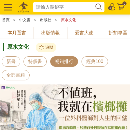
0
首頁
＞
中文書
＞
出版社
＞
原水文化
本月選書
出版情報
愛書大使
折扣專區
原水文化
追蹤
新書
特價書
暢銷排行
經典100
全部書籍