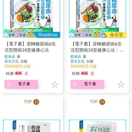
Readmoo
金石堂
【電子書】逆轉糖尿病&生
【電子書】逆轉糖尿病&生
活型態病16堂健康心法
活型態病16堂健康心法：抗
發炎控醣532飲食 × 運動與
藍淑貞
著
藍淑貞
著
原水文化
出版
原水文化
出版
瑜伽 × 身心靈療癒完整解方
2026/05/21 出版
2026/05/21 出版
406
406
特價
元
特價
元
電子書
電子書
TOP
TOP
11
12