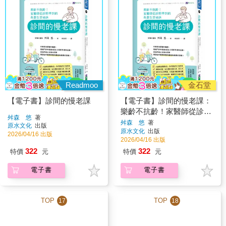
Readmoo
金石堂
【電子書】診間的慢老課
【電子書】診間的慢老課：
樂齡不抗齡！家醫師從診間
舛森 悠
著
學到的長壽生活祕訣
舛森 悠
著
原水文化
出版
原水文化
出版
2026/04/16 出版
2026/04/16 出版
322
322
特價
元
特價
元
電子書
電子書
TOP
TOP
17
18