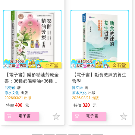
金石堂
金石堂
【電子書】樂齡精油芳療全
【電子書】斷食教練的養生
書：36種必備精油×36種對
哲學
症配方×8種純露×24種實用
呂秀齡
著
陳立維
著
原水文化
出版
原水文化
出版
芳香小物
2026/03/21 出版
2026/03/21 出版
406
320
特價
元
特價
元
電子書
電子書