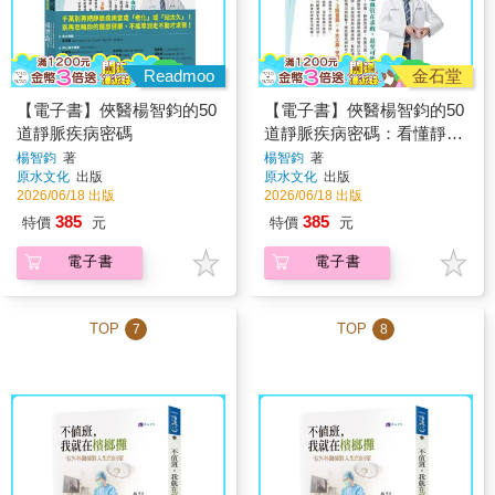
Readmoo
金石堂
【電子書】俠醫楊智鈞的50
【電子書】俠醫楊智鈞的50
道靜脈疾病密碼
道靜脈疾病密碼：看懂靜脈
曲張、腳腫、腳黑到傷口不
楊智鈞
著
楊智鈞
著
原水文化
出版
原水文化
出版
癒、血栓求救信號
2026/06/18 出版
2026/06/18 出版
385
385
特價
元
特價
元
電子書
電子書
TOP
TOP
7
8