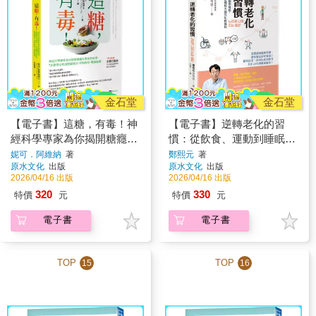
金石堂
金石堂
【電子書】這糖，有毒！神
【電子書】逆轉老化的習
經科學專家為你揭開糖癮與
慣：從飲食、運動到睡眠，
暴食的真相，7步驟帶你找
全面啟動身體和大腦的年輕
妮可．阿維納
著
鄭熙元
著
原水文化
出版
原水文化
出版
出隱藏糖分，抑制食慾，戰
機制
2026/04/16 出版
2026/04/16 出版
勝糖癮
320
330
特價
元
特價
元
電子書
電子書
TOP
TOP
15
16