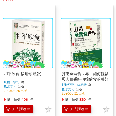
和平飲食(暢銷珍藏版)
打造全蔬食世界：如何輕鬆
與人傳遞純植物飲食的美好
威爾．塔托
著
托比亞斯．李納特
著
原水文化
出版
原水文化
出版
2023/03/25 出版
2020/03/21 出版
405
360
9
折
特價
元
9
折
特價
元
加入購物車
加入購物車