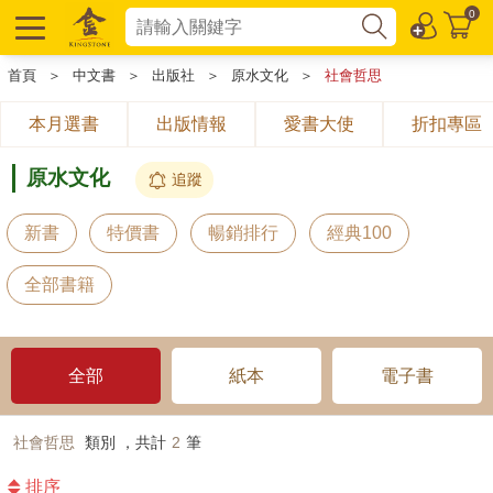
0
首頁
＞
中文書
＞
出版社
＞
原水文化
＞
社會哲思
本月選書
出版情報
愛書大使
折扣專區
原水文化
追蹤
新書
特價書
暢銷排行
經典100
全部書籍
全部
紙本
電子書
社會哲思
類別 ，共計
2
筆
排序