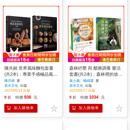
陳共銘 世界風味麵包套書
森林紓壓 與 醋療調養 樂活
(共2本)：專業手感極品風味
套書(共2本)：森林裡的放鬆
麵包全書＋經典之最世界風
練習＋清調養健康醋養生法
陳共銘
著
嵐士義、楊綠茵
著
原水文化
出版
原水文化
出版
味麵包全書
2025/06/14 出版
2025/05/17 出版
936
1034
9
折
特價
元
9
折
特價
元
加入購物車
加入購物車