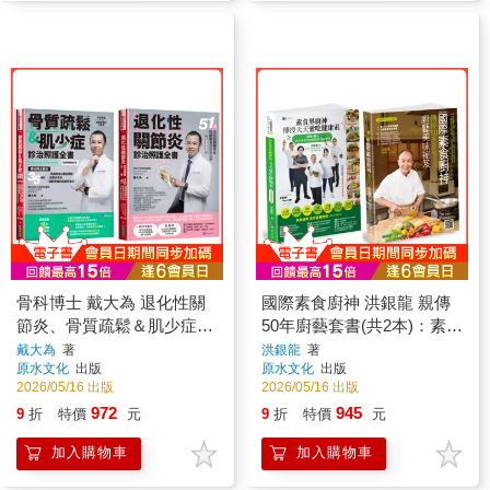
骨科博士 戴大為 退化性關
國際素食廚神 洪銀龍 親傳
節炎、骨質疏鬆＆肌少症診
50年廚藝套書(共2本)：素食
治照護套書(共2本)：骨質疏
界廚神傳授天天愛吃健康素
戴大為
著
洪銀龍
著
原水文化
出版
原水文化
出版
鬆＆肌少症診治照護全書
+國際素食廚神傳授50年廚
2026/05/16 出版
2026/05/16 出版
+退化性關節炎診治照護全
藝美味祕笈
972
945
9
折
特價
元
9
折
特價
元
書
加入購物車
加入購物車