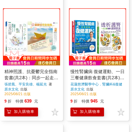
精神照護、抗憂鬱完全指南
慢性腎臟病 復健運動、一日
套書(共2本)：同步一起走
三餐健康飲食套書(共2本)
+圖解憂鬱症完全指南
：慢性腎臟病科學實證最強
張碧凰、平安良雄、楊延光
著
花蓮慈濟醫學中心．腎臟科&復健
醫學部&營養科醫療團隊
著
原水文化
出版
原水文化
出版
復健運動全書+透析護腎一
2025/08/21 出版
2025/08/21 出版
日三餐健康蔬療飲食
639
945
9
折
特價
元
9
折
特價
元
加入購物車
加入購物車