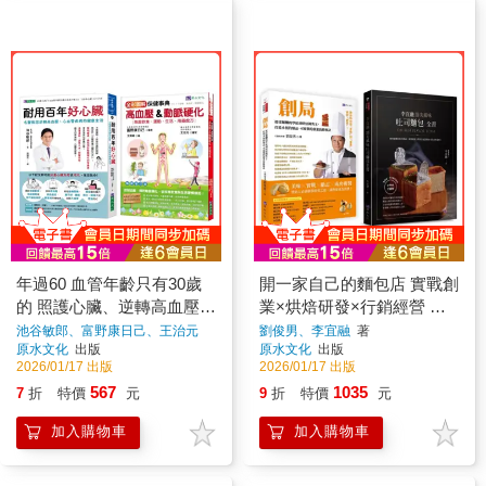
年過60 血管年齡只有30歲
開一家自己的麵包店 實戰創
的 照護心臟、逆轉高血壓、
業×烘焙研發×行銷經營 套
心血管疾病套書(共2本)：耐
書(共2本)：創局 從揉麵糰
池谷敏郎、富野康日己、王治元
劉俊男、李宜融
著
著
原水文化
出版
原水文化
出版
用百年好心臟+全彩圖解高
的學徒到烘焙銷售王+李宜
2026/01/17 出版
2026/01/17 出版
血壓&動脈硬化保健事典
融 頂尖風味吐司麵包全書
567
1035
7
折
特價
元
9
折
特價
元
加入購物車
加入購物車