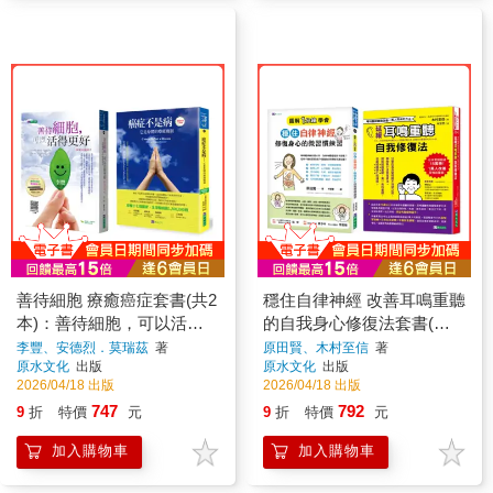
善待細胞 療癒癌症套書(共2
穩住自律神經 改善耳鳴重聽
本)：善待細胞，可以活得
的自我身心修復法套書(共2
更好+癌症不是病：它是身
本)：圖解1分鐘學會穩住自
李豐、安德烈．莫瑞茲
著
原田賢、木村至信
著
原水文化
出版
原水文化
出版
體的療癒機制
律神經，修復身心的微習慣
2026/04/18 出版
2026/04/18 出版
練習+延緩耳鳴重聽自我修
747
792
9
折
特價
元
9
折
特價
元
復法
加入購物車
加入購物車