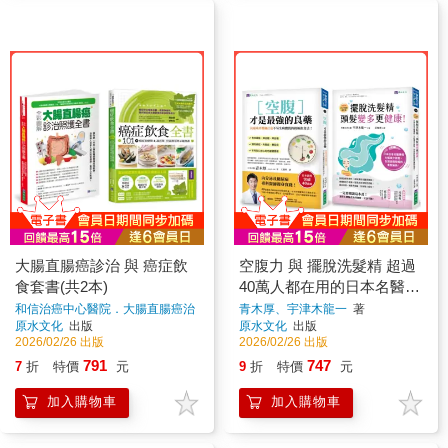
大腸直腸癌診治 與 癌症飲
空腹力 與 擺脫洗髮精 超過
食套書(共2本)
40萬人都在用的日本名醫養
生法套書(共2本)
和信治癌中心醫院．大腸直腸癌治
青木厚、宇津木龍一
著
療團隊、張金堅、柳秀乖
著
原水文化
出版
原水文化
出版
2026/02/26 出版
2026/02/26 出版
791
747
7
折
特價
元
9
折
特價
元
加入購物車
加入購物車