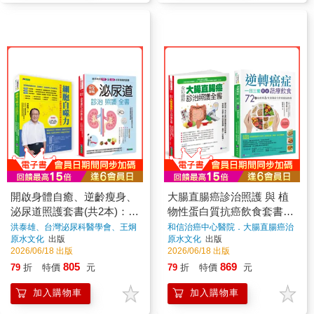
開啟身體自癒、逆齡瘦身、
大腸直腸癌診治照護 與 植
泌尿道照護套書(共2本)：自
物性蛋白質抗癌飲食套書
噬力：開啟身體自癒、逆齡
(共2本)：全彩圖解 大腸直
洪泰雄、台灣泌尿科醫學會、王炯
和信治癌中心醫院．大腸直腸癌治
珵
著
療團隊、張金堅、柳秀乖◎合著
原水文化
出版
原水文化
出版
與瘦身的科學飲食法+完全
腸癌診治照護全書+逆轉癌
著
2026/06/18 出版
2026/06/18 出版
詳解 泌尿道診治照護全書
症，一日三餐對症蔬療飲食
805
869
79
折
特價
元
79
折
特價
元
加入購物車
加入購物車