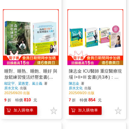
睡對、睡熟、睡飽、睡好 與
陳志金 ICU醫師 重症醫療現
放鬆練習慢活紓壓套書(共2
場 I+II+III 套書(共3本)：勇
本)：為何睡不好？原來問
敢而發真心話+用生命拚的
鄔定宇、梁惠雯、嵐士義
著
陳志金
著
原水文化
出版
原水文化
出版
題在大腦！+ 森林裡的放鬆
生命+當個更有溫度的人
2025/09/20 出版
2025/09/20 出版
練習
810
854
9
折
特價
元
7
折
特價
元
加入購物車
加入購物車