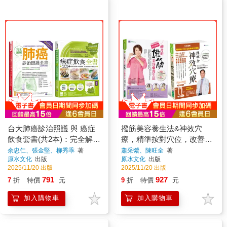
台大肺癌診治照護 與 癌症
撥筋美容養生法&神效穴
飲食套書(共2本)：完全解析
療，精準按對穴位，改善常
肺癌診治照護全書+癌症飲
見病症套書(共2本)【全彩圖
余忠仁、張金堅、柳秀乖
著
蕭采縈、陳旺全
著
原水文化
出版
原水文化
出版
食全書
解】
2025/11/20 出版
2025/11/20 出版
791
927
7
折
特價
元
9
折
特價
元
加入購物車
加入購物車