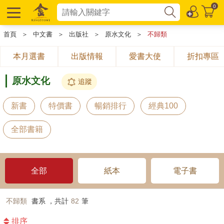
0
首頁
＞
中文書
＞
出版社
＞
原水文化
＞
不歸類
本月選書
出版情報
愛書大使
折扣專區
原水文化
追蹤
新書
特價書
暢銷排行
經典100
全部書籍
全部
紙本
電子書
不歸類
書系 ，共計
82
筆
排序