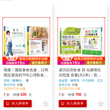
穩瘦！擺脫暴食焦慮，12周
成功抗癌飲食 與 化療期生
穩定瘦身的TPE心理飲食法
活照護 套書(共2本)：癌症
套書(共2本)
飲食全書(16週年暢銷修訂
安姐（陳珮欣）
著
張金堅、柳秀乖、中川靖章、王正
旭
著
原水文化
出版
原水文化
出版
版＆附別冊64頁)+癌症化療
2026/07/16 出版
2026/07/16 出版
生活照護全書
539
700
7
折
特價
元
7
折
特價
元
加入購物車
加入購物車