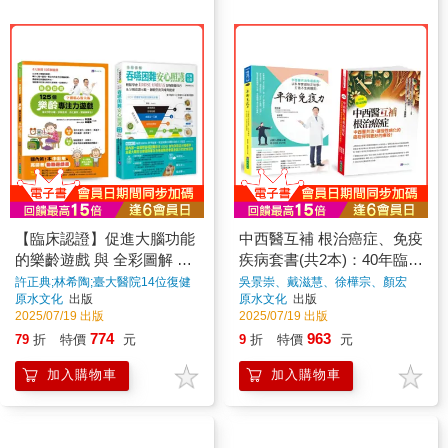
【臨床認證】促進大腦功能
中西醫互補 根治癌症、免疫
的樂齡遊戲 與 全彩圖解 吞
疾病套書(共2本)：40年臨床
嚥困難安心照護飲食套書
經驗 中西醫互補 根治癌症
許正典;林希陶;臺大醫院14位復健
吳景崇、戴滋慧、徐樺宗、顏宏
科&營養師團隊
著
融、張靜慧
著
原水文化
出版
原水文化
出版
(共2本)：125個樂齡專注力
+平衡免疫力：中西醫共治
2025/07/19 出版
2025/07/19 出版
遊戲+吞嚥困難安心照護飲
免疫疾病
774
963
79
折
特價
元
9
折
特價
元
食全書
加入購物車
加入購物車