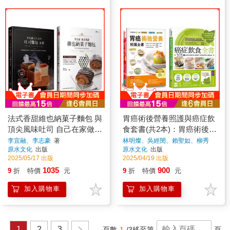
法式香甜維也納菓子麵包 與
胃癌術後營養照護與癌症飲
頂尖風味吐司 自己在家做套
食套書(共2本)：胃癌術後營
書(共2本)：李志豪法式香甜
養照護全書＋癌症飲食全書
李宜融、李志豪
著
林明燦、吳經閔、賴聖如、柳秀
乖、張金堅
著
原水文化
出版
原水文化
出版
維也納菓子麵包＋李宜融頂
【16週年暢銷修訂版＆附別
2025/05/17 出版
2025/04/19 出版
尖風味吐司麵包全書
冊64頁《全面啟動抗癌自癒
1035
900
9
折
特價
元
9
折
特價
元
力》】
加入購物車
加入購物車
1
2
3
頁數
1
/3
移至第
頁