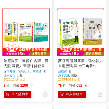
治癒眼疾！圖解 白內障、青
蔡凱宙 遠離疼痛．強化骨力
光眼 等視力障礙保健套書
自癒密碼 與 金三角養生法
(共3本)：眼癒力+全彩圖
套書(共2本)：骨力自癒逆轉
深作秀春、宮島弘子、林佑彥
著
蔡凱宙
著
原水文化
出版
原水文化
出版
解 白內障、青光眼保健事
密碼+金三角養生法
2025/10/18 出版
2025/10/18 出版
典+世界第一眼科醫師教我
1188
632
9
折
特價
元
79
折
特價
元
的守護眼睛健康說明書
加入購物車
加入購物車