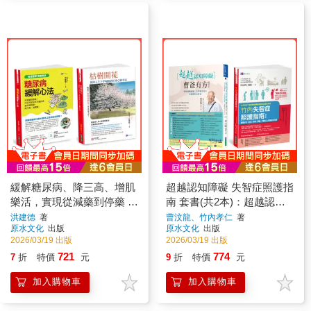
緩解糖尿病、降三高、增肌
超越認知障礙 失智症照護指
樂活，實現從減藥到停藥 遠
南 套書(共2本)：超越認知
離憂鬱 建構無病的身心靈
障礙 曹爸有方+竹內失智症
洪建德
著
曹汶龍、竹內孝仁
著
原水文化
出版
原水文化
出版
套書(共2本)：糖尿病緩解心
照護指南
2026/03/19 出版
2026/03/19 出版
法+枯樹開花 預約人生下半
721
774
7
折
特價
元
9
折
特價
元
場無病的身心靈幸福
加入購物車
加入購物車