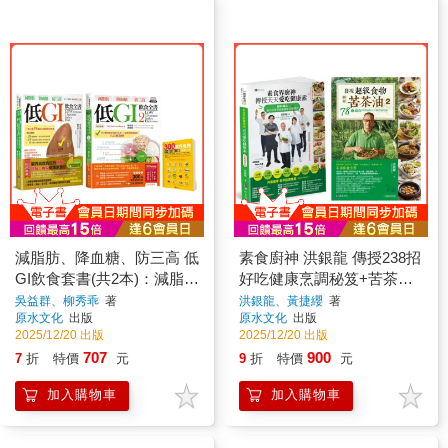
減脂肪、降血糖、防三高 低
素食廚神 洪銀龍 傳授238招
GI飲食套書(共2本)：減脂
好吃健康烹調秘笈+苦茶油
肪、降血糖、防三高 低GI
78道蔬食料理絕配＆正確用
吳益群、柳秀乖
著
洪銀龍、黃捷纓
著
原水文化
出版
原水文化
出版
飲食全書+減脂肪 降血糖 防
油知識套書(共2本)
2025/12/20 出版
2025/12/20 出版
三高 低GI飲食全書2
707
900
7
折
特價
元
9
折
特價
元
加入購物車
加入購物車