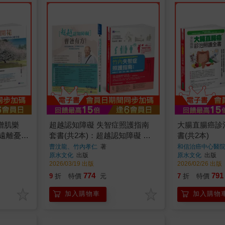
增肌樂
超越認知障礙 失智症照護指南
大腸直腸癌診治
 遠離憂鬱
套書(共2本)：超越認知障礙 曹
書(共2本)
共2
爸有方+竹內失智症照護指南
曹汶龍、竹內孝仁
著
和信治癌中心醫
隊、張金堅、柳
原水文化
出版
原水文化
出版
枯樹開花
2026/03/19 出版
2026/02/26 出版
身心靈幸
774
791
9
折
特價
元
7
折
特價
加入購物車
加入購物