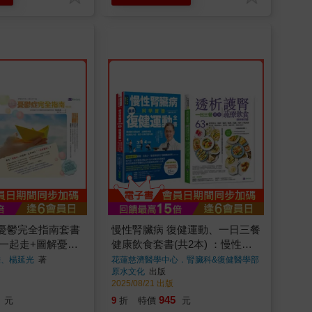
憂鬱完全指南套書
慢性腎臟病 復健運動、一日三餐
步一起走+圖解憂鬱
健康飲食套書(共2本) ：慢性腎
臟病科學實證最強復健運動全書
雄、楊延光
著
花蓮慈濟醫學中心．腎臟科&復健醫學部
&營養科醫療團隊
著
原水文化
出版
+透析護腎一日三餐健康蔬療飲
2025/08/21 出版
食
945
元
9
折
特價
元