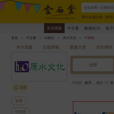
國中自修評量
東野
唯紅花綻放
奧德賽
會員獎勵
中文書
動漫ACG
親子
首頁
＞
中文書
＞
出版社
＞
原水文化
＞
不歸類
本月選書
出版情報
愛書大使
折扣專區
全部
不歸類
書系 ，共計
71
筆
追蹤
新書
特價書