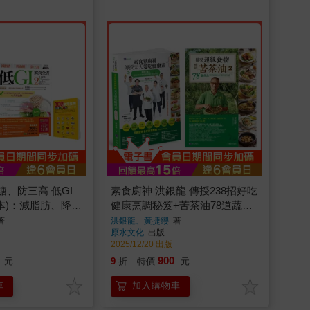
、防三高 低GI
素食廚神 洪銀龍 傳授238招好吃
本)：減脂肪、降血
健康烹調秘笈+苦茶油78道蔬食
GI飲食全書+減脂
料理絕配＆正確用油知識套書
著
洪銀龍、黃捷纓
著
原水文化
出版
三高 低GI飲食全書
(共2本)
2025/12/20 出版
900
元
9
折
特價
元
車
加入購物車