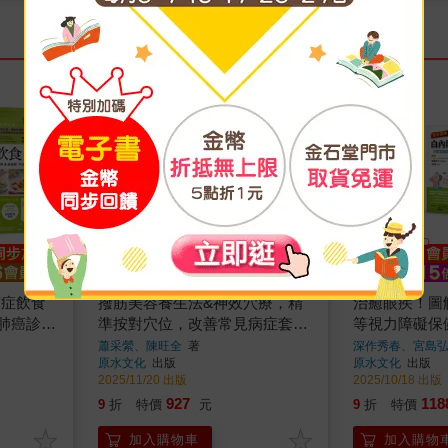
癌症飲食
撥筋美容養生法&神效穴療，精
治癒眼疾！圖
析肺癌診治
準按對穴位，改善常見病症套書
等視力障礙保健
書
(共2本)【全彩圖解】
癒力+全彩圖
蕭采縈、陳旺全
著
深作秀春、宮島
原水文化
出版
原水文化
出版
眼保健事典+
2025/11/20 出版
2025/10/18 出版
教我的守護眼
927
118
9
折
特價
元
9
折
特價
加入購物車
加入購物