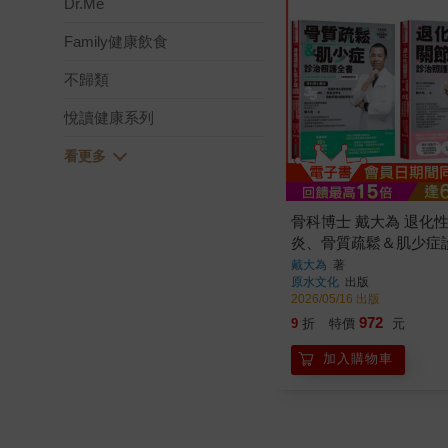
Dr.Me
Family健康飲食
不歸類
悅讀健康系列
骨科博士 戴大為 退化
炎、骨質疏鬆＆肌少症
套書(共2本)：骨質疏
戴大為
著
原水文化
出版
診治照護全書+退化性
2026/05/16 出版
治照護全書
972
9
折
特價
元
加入購物車