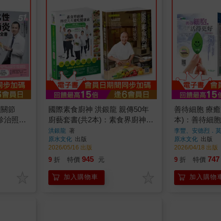
性關節
國際素食廚神 洪銀龍 親傳50年
善待細胞 療癒
診治照護
廚藝套書(共2本)：素食界廚神傳
本)：善待細
鬆＆肌少症
授天天愛吃健康素+國際素食廚
+癌症不是病
洪銀龍
著
李豐、安德烈．
原水文化
出版
原水文化
出版
關節炎診
神傳授50年廚藝美味祕笈
機制
2026/05/16 出版
2026/04/18 出版
945
747
9
折
特價
元
9
折
特價
加入購物車
加入購物