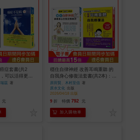
癌症套書(共2
穩住自律神經 改善耳鳴重聽 的
胞，可以活得更好
自我身心修復法套書(共2本)：圖
：它是身體的療癒
解1分鐘學會穩住自律神經，修
莫瑞茲
著
原田賢、木村至信
著
原水文化
出版
復身心的微習慣練習+延緩耳鳴
2026/04/18 出版
重聽自我修復法
792
元
9
折
特價
元
車
加入購物車