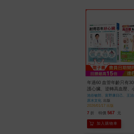
年過60 血管年齡只有30
護心臟、逆轉高血壓、
病套書(共2本)：耐用
池谷敏郎、富野康日己、王治
原水文化
出版
+全彩圖解高血壓&動
2026/01/17 出版
事典
567
7
折
特價
元
加入購物車