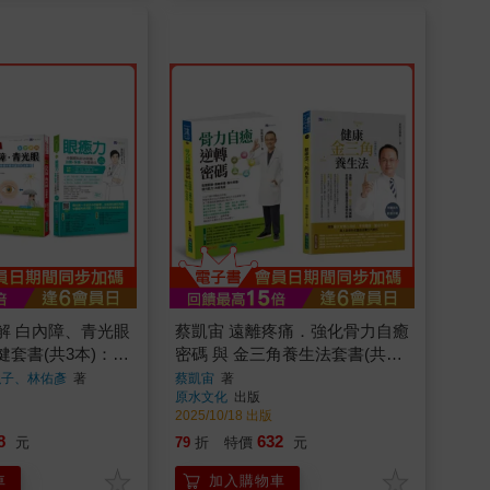
解 白內障、青光眼
蔡凱宙 遠離疼痛．強化骨力自癒
套書(共3本)：眼
密碼 與 金三角養生法套書(共2
解 白內障、青光
本)：骨力自癒逆轉密碼+金三角
弘子、林佑彥
著
蔡凱宙
著
原水文化
出版
世界第一眼科醫師
養生法
2025/10/18 出版
睛健康說明書
8
632
元
79
折
特價
元
車
加入購物車