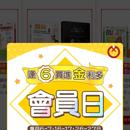
歲的 照
開一家自己的麵包店 實戰創業×
減脂肪、降血糖
心血管疾
烘焙研發×行銷經營 套書(共2
飲食套書(共2
百年好心臟
本)：創局 從揉麵糰的學徒到烘
糖、防三高 低
元
著
劉俊男、李宜融
著
吳益群、柳秀乖
原水文化
出版
原水文化
出版
脈硬化保健
焙銷售王+李宜融 頂尖風味吐司
肪 降血糖 防
2026/01/17 出版
2025/12/20 出版
麵包全書
2
1035
707
9
折
特價
元
7
折
特價
加入購物車
加入購物