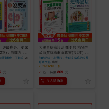
、逆齡瘦身、泌尿
大腸直腸癌診治照護 與 植物性
2本)：自噬力：開
蛋白質抗癌飲食套書(共2本)：全
逆齡與瘦身的科學
彩圖解 大腸直腸癌診治照護全書
尿科醫學會、王炯珵
著
和信治癌中心醫院．大腸直腸癌治療團
隊、張金堅、柳秀乖◎合著
著
原水文化
出版
詳解 泌尿道診治照
+逆轉癌症，一日三餐對症蔬療
2026/06/18 出版
飲食
5
869
元
79
折
特價
元
車
加入購物車