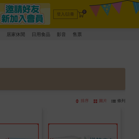
0
登入/註冊
電
居家休閒
日用食品
影音
售票
排序
圖片
條列