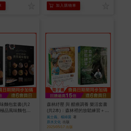
車
加入購物車
味麵包套書(共2
森林紓壓 與 醋療調養 樂活套書
感極品風味麵包全
(共2本)：森林裡的放鬆練習＋清
世界風味麵包全書
調養健康醋養生法
嵐士義、楊綠茵
著
原水文化
出版
2025/05/17 出版