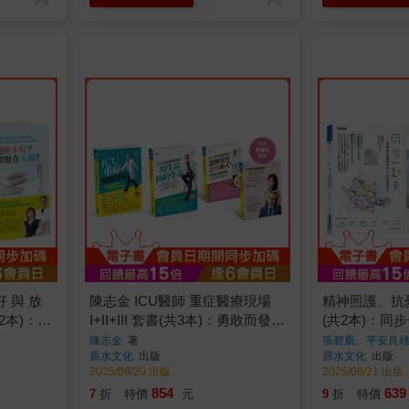
 與 放
陳志金 ICU醫師 重症醫療現場
精神照護、抗
2本)：為
I+II+III 套書(共3本)：勇敢而發真
(共2本)：同
大腦！+
心話+用生命拚的生命+當個更有
症完全指南
陳志金
著
張碧凰、平安良
原水文化
出版
原水文化
出版
溫度的人
2025/09/20 出版
2025/08/21 出版
854
639
7
折
特價
元
9
折
特價