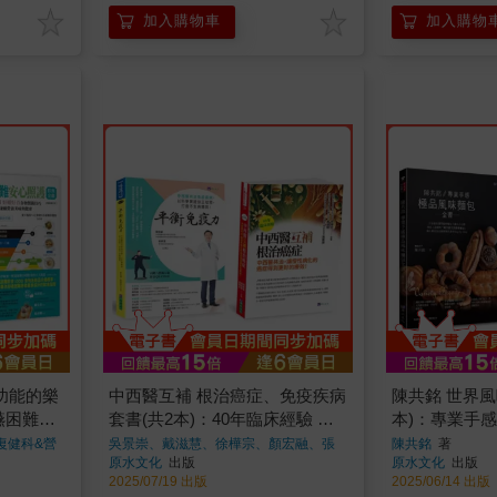
加入購物車
加入購物
功能的樂
中西醫互補 根治癌症、免疫疾病
陳共銘 世界風
嚥困難安
套書(共2本)：40年臨床經驗 中
本)：專業手
：125個
西醫互補 根治癌症+平衡免疫
書＋經典之最
復健科&營
吳景崇、戴滋慧、徐樺宗、顏宏融、張
陳共銘
著
靜慧
著
原水文化
出版
原水文化
出版
困難安心
力：中西醫共治免疫疾病
2025/07/19 出版
2025/06/14 出版