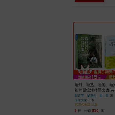
睡對、睡熟、睡飽、睡好
鬆練習慢活紓壓套書(共
何睡不好？原來問題在
鄔定宇、梁惠雯、嵐士義
著
原水文化
出版
森林裡的放鬆練習
2025/09/20 出版
810
9
折
特價
元