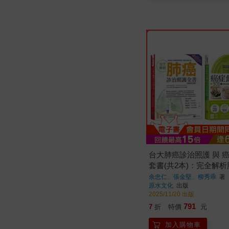
台大肺癌診治照護 與 
套書(共2本)：完全解
照護全書+癌症飲食全
余忠仁、張金堅、柳秀乖
著
原水文化
出版
2025/11/20 出版
791
7
折
特價
元
加入購物車