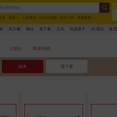
圭吾
楊双子
公益書包
16647續集
吉伊卡哇
通靈藥師
路邊攤新作
馬斯克
玩具總動員5
超慢跑
館
英文書
雜誌
電子書
文具
玩具親子
3C電玩
家
出版社
書展/特惠
紙本
電子書