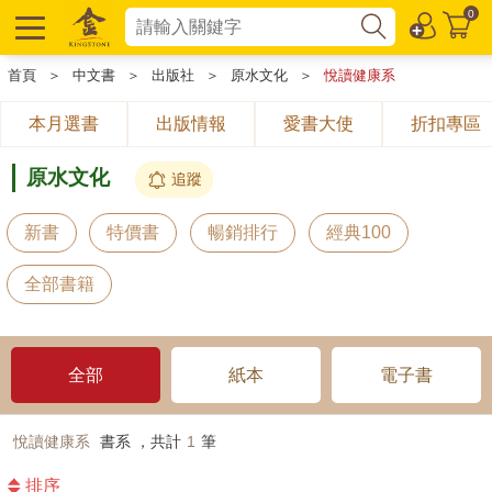
0
首頁
＞
中文書
＞
出版社
＞
原水文化
＞
悅讀健康系
本月選書
出版情報
愛書大使
折扣專區
原水文化
追蹤
新書
特價書
暢銷排行
經典100
全部書籍
全部
紙本
電子書
悅讀健康系
書系 ，共計
1
筆
排序