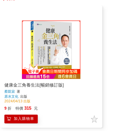
健康金三角養生法[暢銷修訂版]
蔡凱宙
著
原水文化
出版
2024/04/13 出版
315
9
折
特價
元
加入購物車