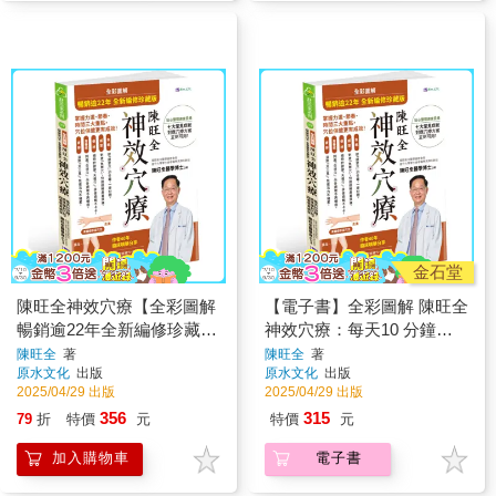
金石堂
陳旺全神效穴療【全彩圖解
【電子書】全彩圖解 陳旺全
暢銷逾22年全新編修珍藏
神效穴療：每天10 分鐘，
版】：每天10 分鐘，精準
精準按對穴位，改善常見病
陳旺全
著
陳旺全
著
原水文化
出版
原水文化
出版
按對穴位，改善常見病症
症
2025/04/29 出版
2025/04/29 出版
356
315
79
折
特價
元
特價
元
加入購物車
電子書