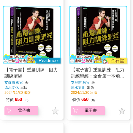
Readmoo
金石堂
【電子書】重量訓練．阻力
【電子書】重量訓練．阻力
訓練聖經
訓練聖經：全台第一本矯正
運動型重訓指引
支群甫 教官
著
支群甫 教官
著
原水文化
出版
原水文化
出版
2024/11/30 出版
2024/11/30 出版
650
650
特價
元
特價
元
電子書
電子書