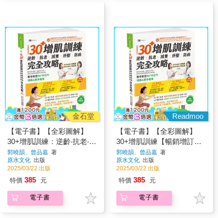
金石堂
Readmoo
【電子書】【全彩圖解】
【電子書】【全彩圖解】
30+增肌訓練：逆齡‧抗老‧減
30+增肌訓練【暢銷增訂
重‧紓壓‧防病 完全攻略
版】
郭曉韻、曾品嘉
著
郭曉韻、曾品嘉
著
原水文化
出版
原水文化
出版
2025/03/22 出版
2025/03/22 出版
385
385
特價
元
特價
元
電子書
電子書