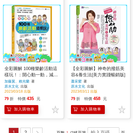
全彩圖解 100種樂齡活動這
【全彩圖解】神奇的撥筋美
樣玩！：開心動一動，減緩
容&養生法[美力實踐暢銷版]
腦部退化、活化身體機能、
加藤翼、賴光蘭
著
蕭采縈
著
原水文化
出版
原水文化
出版
提升生活品質樂活暢銷修
2023/03/18 出版
2023/03/11 出版
訂版
435
458
79
折
特價
元
79
折
特價
元
加入購物車
加入購物車
1
2
頁數
1
/2
移至第
頁