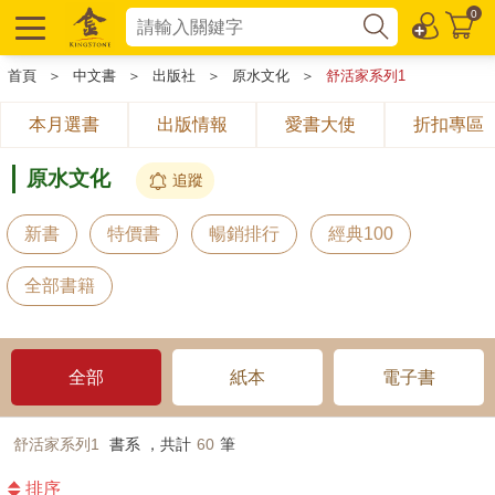
0
首頁
＞
中文書
＞
出版社
＞
原水文化
＞
舒活家系列1
本月選書
出版情報
愛書大使
折扣專區
原水文化
追蹤
新書
特價書
暢銷排行
經典100
全部書籍
全部
紙本
電子書
舒活家系列1
書系 ，共計
60
筆
排序