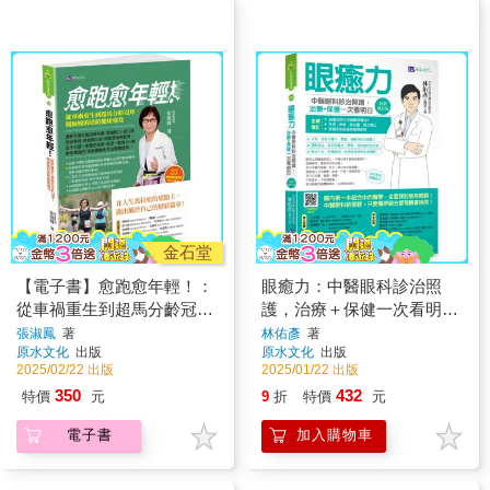
金石堂
【電子書】愈跑愈年輕！：
眼癒力：中醫眼科診治照
從車禍重生到超馬分齡冠
護，治療＋保健一次看明白
軍，醫師嬤的逆齡健康秘笈
(最新增訂版)
張淑鳳
著
林佑彥
著
原水文化
出版
原水文化
出版
2025/02/22 出版
2025/01/22 出版
350
432
特價
元
9
折
特價
元
電子書
加入購物車