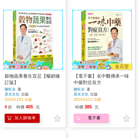
金石堂
穀物蔬果養生宜忌【暢銷修
【電子書】名中醫傳承一味
訂版】
中藥對症良方
陳旺全
著
陳旺全
著
原水文化
出版
原水文化
出版
2024/12/21 出版
2024/12/21 出版
405
385
9
折
特價
元
特價
元
加入購物車
電子書