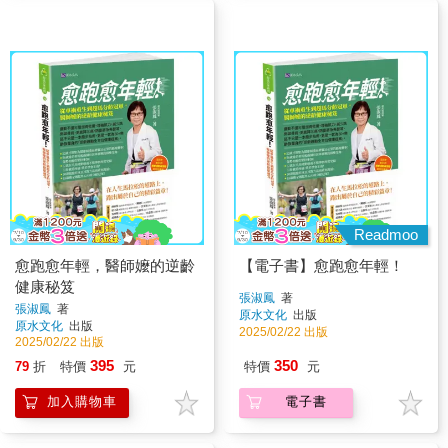
Readmoo
愈跑愈年輕，醫師嬤的逆齡
【電子書】愈跑愈年輕！
健康秘笈
張淑鳳
著
張淑鳳
著
原水文化
出版
原水文化
出版
2025/02/22 出版
2025/02/22 出版
395
350
79
折
特價
元
特價
元
加入購物車
電子書