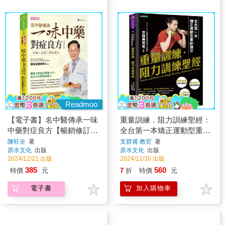
Readmoo
【電子書】名中醫傳承一味
重量訓練．阻力訓練聖經：
中藥對症良方【暢銷修訂
全台第一本矯正運動型重訓
版】
指引
陳旺全
著
支群甫 教官
著
原水文化
出版
原水文化
出版
2024/12/21 出版
2024/11/30 出版
385
560
特價
元
7
折
特價
元
電子書
加入購物車