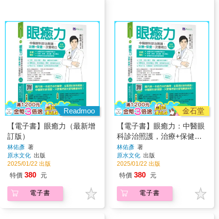
Readmoo
金石堂
【電子書】眼癒力（最新增
【電子書】眼癒力：中醫眼
訂版）
科診治照護，治療+保健一
次看明白
林佑彥
著
林佑彥
著
原水文化
出版
原水文化
出版
2025/01/22 出版
2025/01/22 出版
380
380
特價
元
特價
元
電子書
電子書