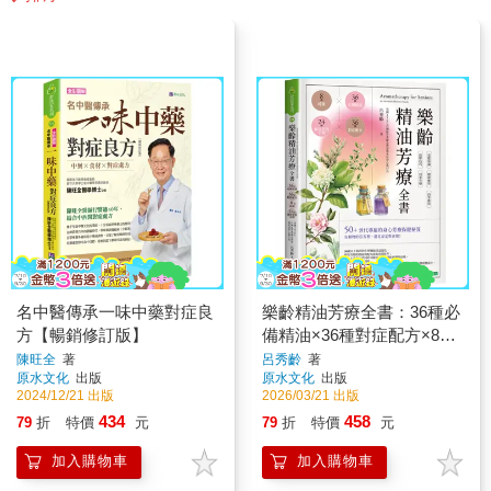
名中醫傳承一味中藥對症良
樂齡精油芳療全書：36種必
方【暢銷修訂版】
備精油×36種對症配方×8種
純露×24種實用芳香小物
陳旺全
著
呂秀齡
著
原水文化
出版
原水文化
出版
2024/12/21 出版
2026/03/21 出版
434
458
79
折
特價
元
79
折
特價
元
加入購物車
加入購物車