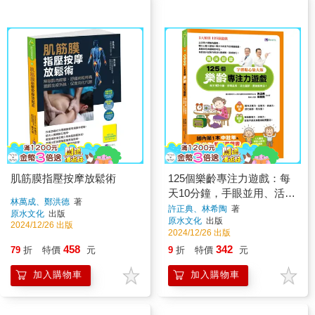
肌筋膜指壓按摩放鬆術
125個樂齡專注力遊戲：每
天10分鐘，手眼並用、活化
林萬成、鄭洪德
著
腦部、更健康樂活！【臨床
許正典、林希陶
著
原水文化
出版
原水文化
出版
認證】
2024/12/26 出版
2024/12/26 出版
458
342
79
折
特價
元
9
折
特價
元
加入購物車
加入購物車