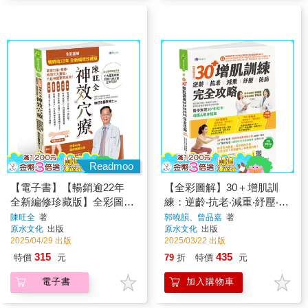
Readmoo
【電子書】【暢銷逾22年
【全彩圖解】30＋增肌訓
全新編修珍藏版】全彩圖解
練：逆齡‧抗老‧減重‧紓壓‧防
陳旺全神效穴療
病 完全攻略【暢銷增訂版】
陳旺全
著
郭曉韻、曾品嘉
著
原水文化
出版
原水文化
出版
2025/04/29 出版
2025/03/22 出版
315
435
特價
元
79
折
特價
元
電子書
加入購物車