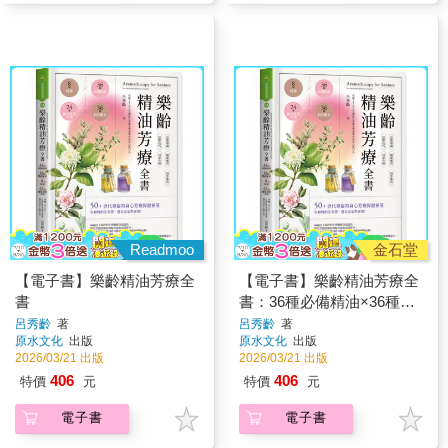
Readmoo
金石堂
【電子書】樂齡精油芳療全
【電子書】樂齡精油芳療全
書
書：36種必備精油×36種對
症配方×8種純露×24種實用
呂秀齡
著
呂秀齡
著
原水文化
出版
原水文化
出版
芳香小物
2026/03/21 出版
2026/03/21 出版
406
406
特價
元
特價
元
電子書
電子書