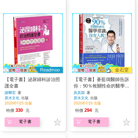
Readmoo
金石堂
【電子書】泌尿婦科診治照
【電子書】蒼藍鴿醫師告訴
護全書
你：90％攸關性命的醫學常
識，沒有人教！
謝卿宏
著
吳其穎
著
原水文化
出版
原水文化
出版
2020/07/25 出版
2020/07/16 出版
330
294
特價
元
特價
元
電子書
電子書