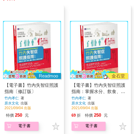
Readmoo
金石堂
【電子書】竹內失智症照護
【電子書】竹內失智症照護
指南〔修訂版〕
指南：掌握水分、飲食、排
泄、運動，半數以上失智症
竹內孝仁
著
竹內孝仁
著
原水文化
出版
原水文化
出版
狀改善
2021/09/04 出版
2021/09/04 出版
250
250
特價
元
69
折
特價
元
電子書
電子書