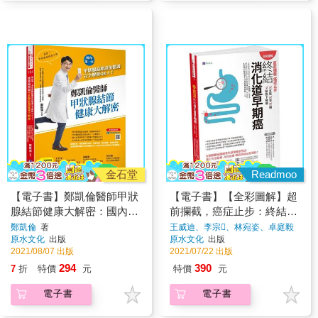
金石堂
Readmoo
【電子書】鄭凱倫醫師甲狀
【電子書】【全彩圖解】超
腺結節健康大解密：國內第
前攔截，癌症止步：終結消
一本甲狀腺結節診治照護完
化道早期癌（食道／胃／腸
鄭凱倫
著
王威迪、李宗、林宛姿、卓庭毅
著
原水文化
出版
原水文化
出版
全解析Q＆A！
／黏膜下腫瘤）
2021/08/07 出版
2021/07/22 出版
294
390
7
折
特價
元
特價
元
電子書
電子書