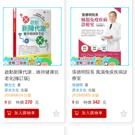
啟動新陳代謝，維持健康抗
張德明院長 風濕免疫疾病診
老化[修訂版]
療室
陳光文
著
張德明
著
原水文化
出版
原水文化
出版
2018/06/14 出版
2018/05/05 出版
270
342
9
折
特價
元
9
折
特價
元
加入購物車
加入購物車