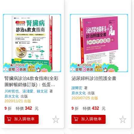
腎臟病診治&飲食指南(全彩
泌尿婦科診治照護全書
圖解暢銷修訂版)：低蛋白&
謝卿宏
著
低鹽飲食法，照著吃，守護
川村哲也、湯淺愛、鐘文冠
著
原水文化
出版
原水文化
出版
腎臟健康！
2020/07/25 出版
2020/11/21 出版
342
432
9
折
特價
元
9
折
特價
元
加入購物車
加入購物車