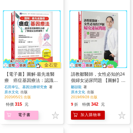
金石堂
【電子書】圖解‧最先進醫
請教鄒醫師，女性必知的24
療 癌症基因療法：認識基
個婦女泌尿問題 【圖解】泌
因檢測與治療，了解癌症治
尿道感染、頻尿、膀胱發
石田幸弘、基因治療研究會
著
鄒頡龍
著
原水文化
出版
原水文化
出版
療趨勢！
炎、尿失禁、骨盆底器官脫
2020/05/21 出版
2019/09/28 出版
315
342
特價
元
9
折
特價
元
電子書
加入購物車