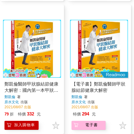
Readmoo
鄭凱倫醫師甲狀腺結節健康
【電子書】鄭凱倫醫師甲狀
大解密：國內第一本甲狀腺
腺結節健康大解密
結節診治照護完全解析
鄭凱倫
著
鄭凱倫
著
原水文化
出版
原水文化
出版
Q&A！
2021/08/07 出版
2021/08/07 出版
332
294
79
折
特價
元
特價
元
加入購物車
電子書