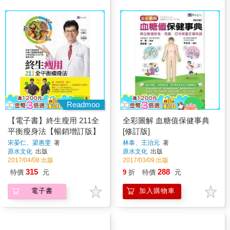
Readmoo
【電子書】終生瘦用 211全
全彩圖解 血糖值保健事典
平衡瘦身法【暢銷增訂版】
[修訂版]
宋晏仁、梁惠雯
著
林泰、王治元
著
原水文化
出版
原水文化
出版
2017/04/08 出版
2017/03/09 出版
315
288
特價
元
9
折
特價
元
電子書
加入購物車