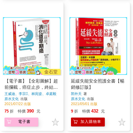
金石堂
【電子書】【全彩圖解】超
延緩失能安全照護全書【暢
前攔截，癌症止步，終結消
銷修訂版】
化道早期癌：食道／胃／腸
王威迪、李宗、林宛姿、卓庭毅
郭外天
著
著
原水文化
出版
原水文化
出版
／黏膜下腫瘤
2021/07/22 出版
2021/05/01 出版
390
432
75
折
特價
元
9
折
特價
元
電子書
加入購物車