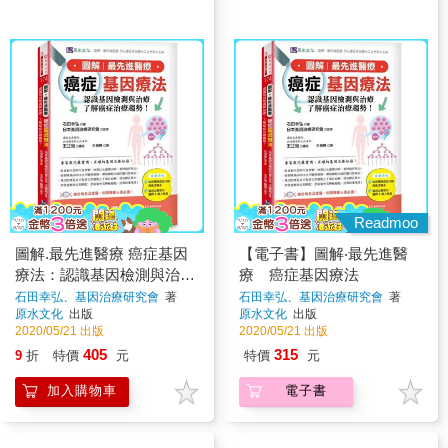
Readmoo
圖解.最先進醫療 癌症基因
【電子書】圖解‧最先進醫
療法：認識基因檢測與治
療 癌症基因療法
療，了解癌症治療趨勢！
石田幸弘、基因治療研究會
著
石田幸弘、基因治療研究會
著
原水文化
出版
原水文化
出版
2020/05/21 出版
2020/05/21 出版
405
315
9
折
特價
元
特價
元
加入購物車
電子書