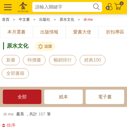
0
首頁
＞
中文書
＞
出版社
＞
原水文化
＞
dr.me
本月選書
出版情報
愛書大使
折扣專區
原水文化
追蹤
新書
特價書
暢銷排行
經典100
全部書籍
全部
紙本
電子書
dr.me
書系 ，共計
157
筆
排序