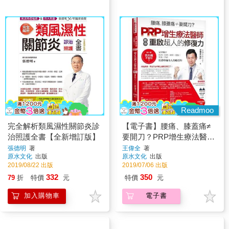
Readmoo
完全解析類風濕性關節炎診
【電子書】腰痛、膝蓋痛≠
治照護全書【全新增訂版】
要開刀？PRP增生療法醫師
教你重啟超人的修復力
張德明
著
王偉全
著
原水文化
出版
原水文化
出版
2019/08/22 出版
2019/07/06 出版
332
350
79
折
特價
元
特價
元
加入購物車
電子書