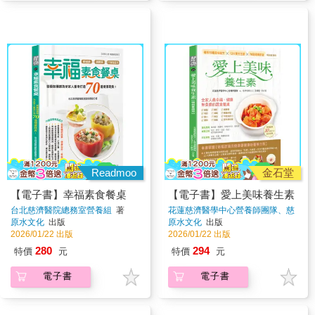
Readmoo
金石堂
【電子書】幸福素食餐桌
【電子書】愛上美味養生素
台北慈濟醫院總務室營養組
著
花蓮慈濟醫學中心營養師團隊、慈
濟香積志工 王靜慧
著
原水文化
出版
原水文化
出版
2026/01/22 出版
2026/01/22 出版
280
294
特價
元
特價
元
電子書
電子書