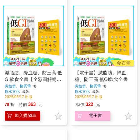
金石堂
減脂肪、降血糖、防三高 低
【電子書】減脂肪、降血
GI飲食全書【全彩圖解暢銷
糖、防三高 低GI飲食全書
增訂五版】
吳益群、柳秀乖
著
吳益群、柳秀乖
著
原水文化
出版
原水文化
出版
2025/05/17 出版
2025/05/17 出版
363
322
79
折
特價
元
特價
元
加入購物車
電子書