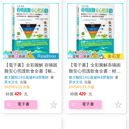
Readmoo
金石堂
【電子書】全彩圖解 吞嚥困
【電子書】全彩圖解吞嚥困
難安心照護飲食全書【暢銷
難安心照護飲食全書：輕鬆
增訂版】
學會IDDSI好嚼好吞食物製
臺大醫院14位復健科&營養師
著
臺大醫院14位復健科&營養師
著
原水文化
出版
原水文化
出版
備技巧＆分級食譜示範，兼
2025/01/15 出版
2025/01/15 出版
顧營養美味與健康
420
420
特價
元
特價
元
電子書
電子書