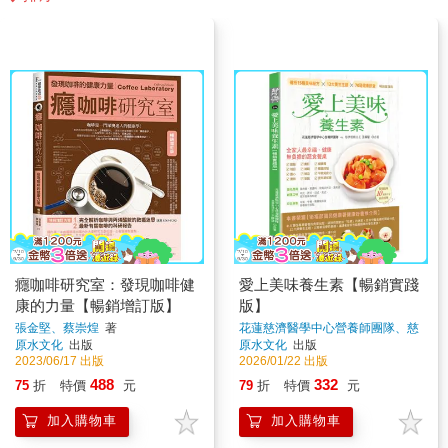
癮咖啡研究室：發現咖啡健
愛上美味養生素【暢銷實踐
康的力量【暢銷增訂版】
版】
張金堅、蔡崇煌
著
花蓮慈濟醫學中心營養師團隊、慈
濟香積志工 王靜慧
著
原水文化
出版
原水文化
出版
2023/06/17 出版
2026/01/22 出版
488
332
75
折
特價
元
79
折
特價
元
加入購物車
加入購物車