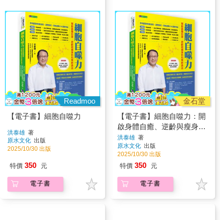
Readmoo
金石堂
【電子書】細胞自噬力
【電子書】細胞自噬力：開
啟身體自癒、逆齡與瘦身的
洪泰雄
著
科學飲食法
洪泰雄
著
原水文化
出版
原水文化
出版
2025/10/30 出版
2025/10/30 出版
350
350
特價
元
特價
元
電子書
電子書