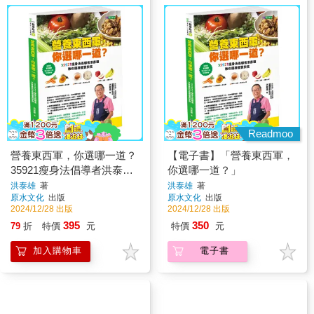
Readmoo
營養東西軍，你選哪一道？
【電子書】「營養東西軍，
35921瘦身法倡導者洪泰雄
你選哪一道？」
教你選擇優質飲食
洪泰雄
著
洪泰雄
著
原水文化
出版
原水文化
出版
2024/12/28 出版
2024/12/28 出版
395
350
79
折
特價
元
特價
元
加入購物車
電子書