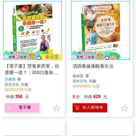
金石堂
【電子書】營養東西軍，你
清調養健康醋養生法
選哪一道？：35921瘦身法
楊綠茵
著
倡導者洪泰雄教你選擇優質
洪泰雄
著
原水文化
出版
原水文化
出版
飲食
2024/09/21 出版
2024/12/28 出版
350
629
特價
元
9
折
特價
元
電子書
加入購物車