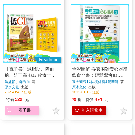
Readmoo
【電子書】減脂肪、降血
全彩圖解 吞嚥困難安心照護
糖、防三高 低GI飲食全書
飲食全書：輕鬆學會IDDSI
【全彩圖解暢銷增訂五版】
好嚼好吞食物製備技巧&分
吳益群、柳秀乖
著
臺大醫院14位復健科&營養師
著
原水文化
出版
原水文化
出版
級食譜示範，兼顧營養美味
2025/05/17 出版
2025/01/15 出版
與健康【暢銷增訂版】
322
474
特價
元
79
折
特價
元
電子書
加入購物車