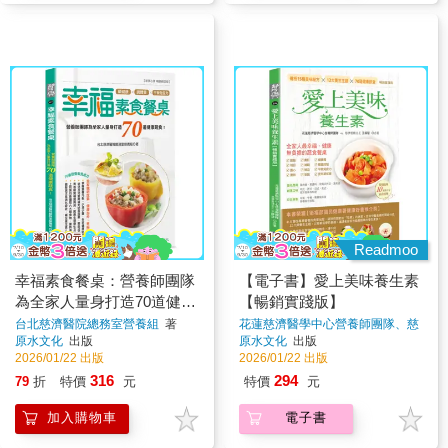
Readmoo
幸福素食餐桌：營養師團隊
【電子書】愛上美味養生素
為全家人量身打造70道健康
【暢銷實踐版】
蔬食！
台北慈濟醫院總務室營養組
著
花蓮慈濟醫學中心營養師團隊、慈
濟香積志工 王靜慧
著
原水文化
出版
原水文化
出版
2026/01/22 出版
2026/01/22 出版
316
294
79
折
特價
元
特價
元
加入購物車
電子書