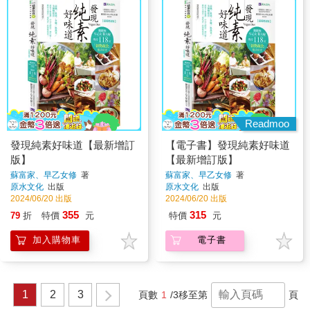
Readmoo
發現純素好味道【最新增訂
【電子書】發現純素好味道
版】
【最新增訂版】
蘇富家、早乙女修
著
蘇富家、早乙女修
著
原水文化
出版
原水文化
出版
2024/06/20 出版
2024/06/20 出版
355
315
79
折
特價
元
特價
元
加入購物車
電子書
1
2
3
頁數
1
/3
移至第
頁