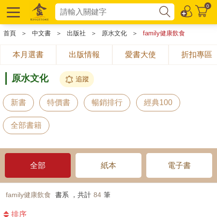
0
首頁
＞
中文書
＞
出版社
＞
原水文化
＞
family健康飲食
本月選書
出版情報
愛書大使
折扣專區
原水文化
追蹤
新書
特價書
暢銷排行
經典100
全部書籍
全部
紙本
電子書
family健康飲食
書系 ，共計
84
筆
排序