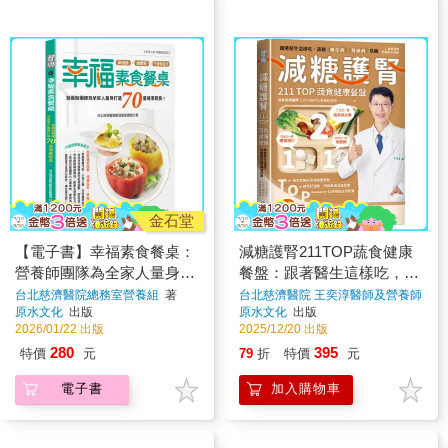
金石堂
【電子書】幸福素食餐桌：
減糖護腎211TOP蔬食健康
營養師團隊為全家人量身打
餐盤：跟著醫生這樣吃，遠
造70道健康蔬食！
離糖尿病、腎臟病危機
台北慈濟醫院總務室營養組
著
台北慈濟醫院 王奕淳醫師及營養師
團隊
著
原水文化
出版
原水文化
出版
2026/01/22 出版
2025/12/20 出版
280
395
特價
元
79
折
特價
元
電子書
加入購物車