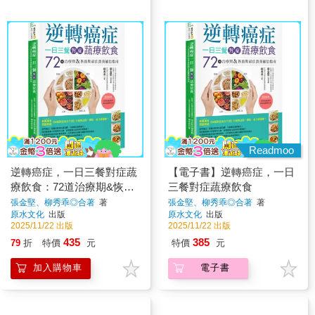
Readmoo
逆轉癌症，一日三餐對症蔬
【電子書】逆轉癌症，一日
療飲食：72道治療期&恢復
三餐對症蔬療飲食
期最佳營養補給指南
張金堅、柳秀乖◎合著
著
張金堅、柳秀乖◎合著
著
原水文化
出版
原水文化
出版
2025/11/22 出版
2025/11/22 出版
435
385
79
折
特價
元
特價
元
加入購物車
電子書