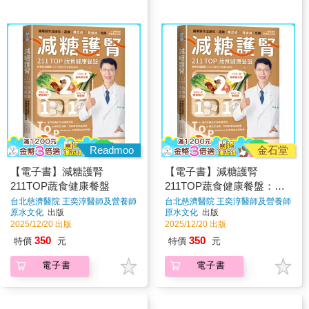
Readmoo
金石堂
【電子書】減糖護腎
【電子書】減糖護腎
211TOP蔬食健康餐盤
211TOP蔬食健康餐盤：跟
著醫生這樣吃，遠離糖尿病
台北慈濟醫院 王奕淳醫師及營養師
台北慈濟醫院 王奕淳醫師及營養師
團隊
著
團隊
著
原水文化
出版
原水文化
出版
腎臟病危機
2025/12/20 出版
2025/12/20 出版
350
350
特價
元
特價
元
電子書
電子書