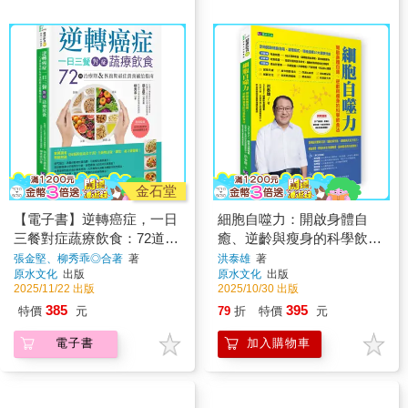
金石堂
【電子書】逆轉癌症，一日
細胞自噬力：開啟身體自
三餐對症蔬療飲食：72道治
癒、逆齡與瘦身的科學飲食
療期&恢復期最佳營養補給
法
張金堅、柳秀乖◎合著
著
洪泰雄
著
原水文化
出版
原水文化
出版
指南
2025/11/22 出版
2025/10/30 出版
385
395
特價
元
79
折
特價
元
電子書
加入購物車