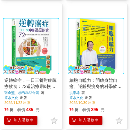
逆轉癌症，一日三餐對症蔬
細胞自噬力：開啟身體自
療飲食：72道治療期&恢復
癒、逆齡與瘦身的科學飲食
期最佳營養補給指南
法
張金堅、柳秀乖◎合著
著
洪泰雄
著
原水文化
出版
原水文化
出版
2025/11/22 出版
2025/10/30 出版
435
395
79
折
特價
元
79
折
特價
元
加入購物車
加入購物車