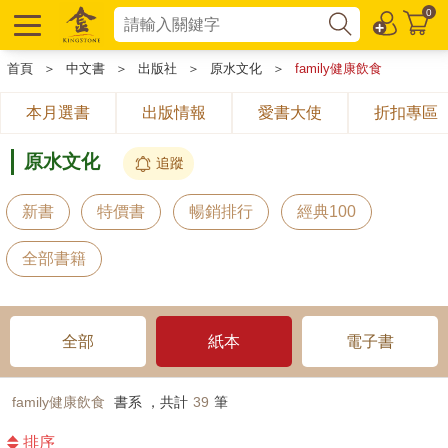
0
首頁
＞
中文書
＞
出版社
＞
原水文化
＞
family健康飲食
本月選書
出版情報
愛書大使
折扣專區
原水文化
追蹤
新書
特價書
暢銷排行
經典100
全部書籍
全部
紙本
電子書
family健康飲食
書系 ，共計
39
筆
排序