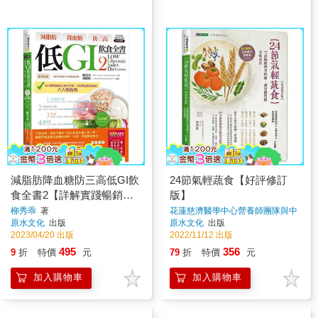
減脂肪降血糖防三高低GI飲
24節氣輕蔬食【好評修訂
食全書2【詳解實踐暢銷修
版】
訂版】
柳秀乖
著
花蓮慈濟醫學中心營養師團隊與中
醫團隊
著
原水文化
出版
原水文化
出版
2023/04/20 出版
2022/11/12 出版
495
356
9
折
特價
元
79
折
特價
元
加入購物車
加入購物車