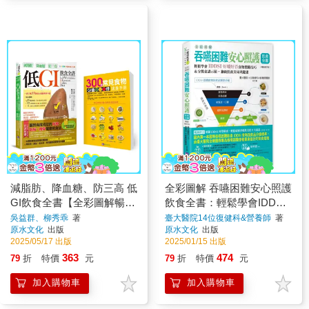
減脂肪、降血糖、防三高 低
全彩圖解 吞嚥困難安心照護
GI飲食全書【全彩圖解暢銷
飲食全書：輕鬆學會IDDSI
增訂五版】
好嚼好吞食物製備技巧&分
吳益群、柳秀乖
著
臺大醫院14位復健科&營養師
著
原水文化
出版
原水文化
出版
級食譜示範，兼顧營養美味
2025/05/17 出版
2025/01/15 出版
與健康【暢銷增訂版】
363
474
79
折
特價
元
79
折
特價
元
加入購物車
加入購物車