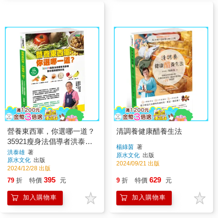
營養東西軍，你選哪一道？
清調養健康醋養生法
35921瘦身法倡導者洪泰雄
楊綠茵
著
教你選擇優質飲食
洪泰雄
著
原水文化
出版
原水文化
出版
2024/09/21 出版
2024/12/28 出版
395
629
79
折
特價
元
9
折
特價
元
加入購物車
加入購物車