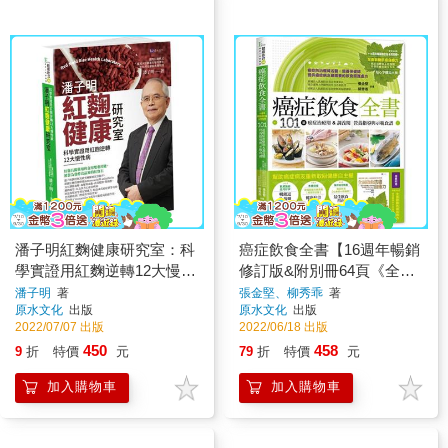
潘子明紅麴健康研究室：科
癌症飲食全書【16週年暢銷
學實證用紅麴逆轉12大慢性
修訂版&附別冊64頁《全面
病
啟動抗癌自癒力》】
潘子明
著
張金堅、柳秀乖
著
原水文化
出版
原水文化
出版
2022/07/07 出版
2022/06/18 出版
450
458
9
折
特價
元
79
折
特價
元
加入購物車
加入購物車