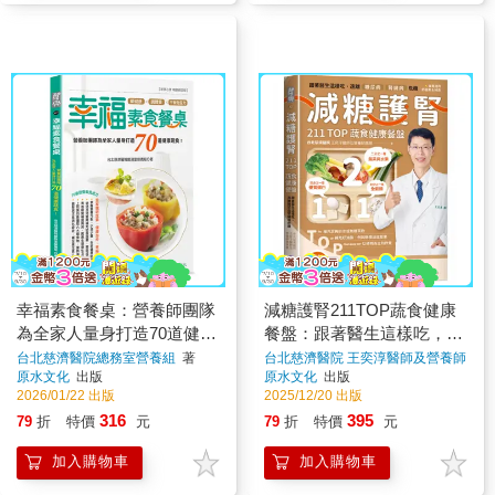
幸福素食餐桌：營養師團隊
減糖護腎211TOP蔬食健康
為全家人量身打造70道健康
餐盤：跟著醫生這樣吃，遠
蔬食！
離糖尿病、腎臟病危機
台北慈濟醫院總務室營養組
著
台北慈濟醫院 王奕淳醫師及營養師
團隊
著
原水文化
出版
原水文化
出版
2026/01/22 出版
2025/12/20 出版
316
395
79
折
特價
元
79
折
特價
元
加入購物車
加入購物車