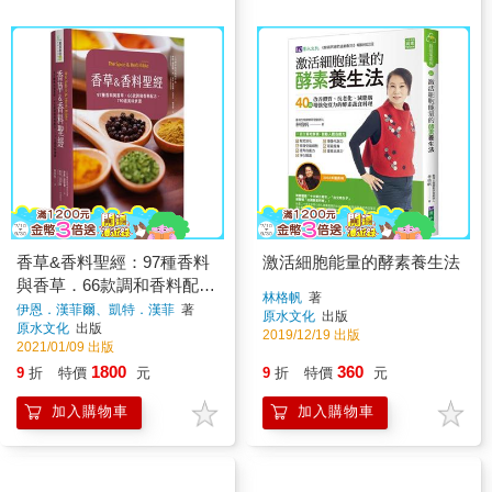
香草&香料聖經：97種香料
激活細胞能量的酵素養生法
與香草．66款調和香料配
林格帆
著
方．170道美味食譜
伊恩．漢菲爾、凱特．漢菲
著
原水文化
出版
原水文化
出版
2019/12/19 出版
2021/01/09 出版
1800
360
9
折
特價
元
9
折
特價
元
加入購物車
加入購物車