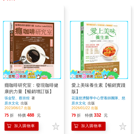
癮咖啡研究室：發現咖啡健
愛上美味養生素【暢銷實踐
康的力量【暢銷增訂版】
版】
張金堅、蔡崇煌
著
花蓮慈濟醫學中心營養師團隊、慈
濟香積志工 王靜慧
著
原水文化
出版
原水文化
出版
2023/06/17 出版
2026/01/22 出版
488
332
75
折
特價
元
79
折
特價
元
加入購物車
加入購物車