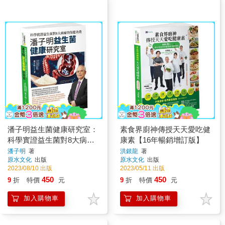
潘子明益生菌健康研究室：
素食界廚神傳授天天愛吃健
科學實證益生菌對8大病症
康素【16年暢銷增訂版】
的保健功效
潘子明
著
洪銀龍
著
原水文化
出版
原水文化
出版
2023/08/10 出版
2023/05/11 出版
450
450
9
折
特價
元
9
折
特價
元
加入購物車
加入購物車