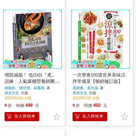
增肌減脂！ 低GI自『煮』
一次學會100道世界美味涼
訓練：人氣爆棚營養師團隊
拌常備菜【暢銷修訂版】
教你靠吃就能瘦
林敬鈞、陳怡儒、蘇雅惠
著
黃經典、葉光涵
著
原水文化
出版
原水文化
出版
2022/01/24 出版
2022/01/15 出版
449
450
9
折
特價
元
9
折
特價
元
加入購物車
加入購物車