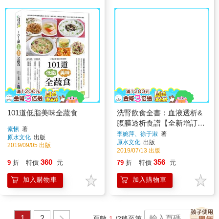
101道低脂美味全蔬食
洗腎飲食全書：血液透析&
腹膜透析食譜【全新增訂
素愫
著
版】
李婉萍、徐于淑
著
原水文化
出版
原水文化
出版
2019/09/05 出版
2019/07/13 出版
360
356
9
折
特價
元
79
折
特價
元
加入購物車
加入購物車
1
2
頁數
1
/2
移至第
頁