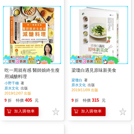
吃一周就有感 醫師娘終生瘦
梁瓊白遇見原味新美食
用減醣料理
梁瓊白
著
小野千穗
著
原水文化
出版
原水文化
出版
2019/11/09 出版
2019/12/07 出版
405
315
9
折
特價
元
9
折
特價
元
加入購物車
加入購物車