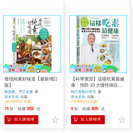
發現純素好味道【最新增訂
【科學實證】這樣吃素最健
版】
康：預防 10 大慢性病症營
養指導與應用食譜
蘇富家、早乙女修
著
執行長執行長等
著
原水文化
出版
原水文化
出版
2024/06/20 出版
2024/03/21 出版
355
405
79
折
特價
元
9
折
特價
元
加入購物車
加入購物車