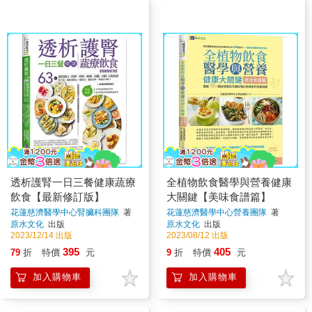
透析護腎一日三餐健康蔬療
全植物飲食醫學與營養健康
飲食【最新修訂版】
大關鍵【美味食譜篇】
花蓮慈濟醫學中心腎臟科團隊
著
花蓮慈濟醫學中心營養團隊
著
原水文化
出版
原水文化
出版
2023/12/14 出版
2023/08/12 出版
395
405
79
折
特價
元
9
折
特價
元
加入購物車
加入購物車