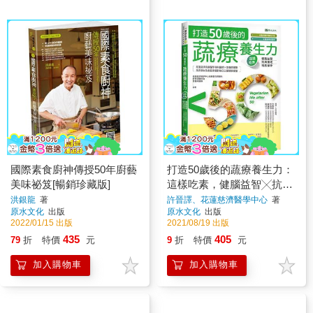
國際素食廚神傳授50年廚藝
打造50歲後的蔬療養生力：
美味祕笈[暢銷珍藏版]
這樣吃素，健腦益智╳抗病
慢老╳增肌保骨
洪銀龍
著
許晉譯、花蓮慈濟醫學中心
著
原水文化
出版
原水文化
出版
2022/01/15 出版
2021/08/19 出版
435
405
79
折
特價
元
9
折
特價
元
加入購物車
加入購物車