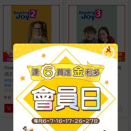
Reading Joy 2(12個多元閱
Reading Joy 3(12個多元閱
讀主題＋線上資源＋QR
讀主題＋線上資源＋QR
CODE音檔)
CODE音檔)
師德出版部
著
師德出版部
著
師德
出版
師德
出版
2025/03/21 出版
2025/03/21 出版
224
224
9
折
特價
元
9
折
特價
元
加入購物車
加入購物車