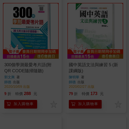
300個學測最愛考片語(附
國中英語文法與練習 5 (新
QR CODE隨掃隨聽)
課綱版)
郭文興
著
陳明華
著
師德
出版
師德
出版
2020/10/09 出版
2020/02/27 出版
288
173
9
折
特價
元
79
折
特價
元
加入購物車
加入購物車