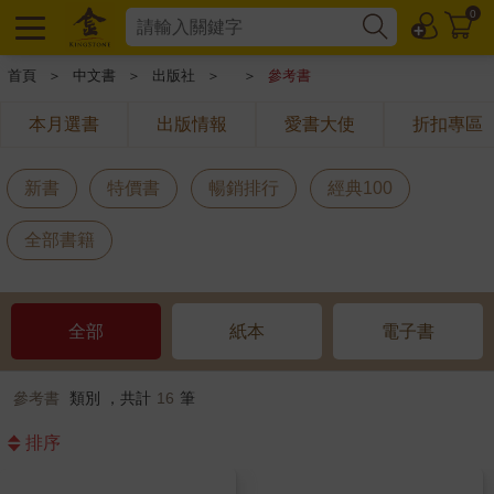
0
首頁
＞
中文書
＞
出版社
＞
＞
參考書
本月選書
出版情報
愛書大使
折扣專區
新書
特價書
暢銷排行
經典100
全部書籍
全部
紙本
電子書
參考書
類別 ，共計
16
筆
排序