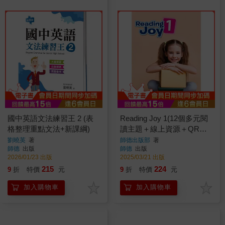
國中英語文法練習王 2 (表
Reading Joy 1(12個多元閱
格整理重點文法+新課綱)
讀主題＋線上資源＋QR
CODE音檔)
劉曉英
著
師德出版部
著
師德
出版
師德
出版
2026/01/23 出版
2025/03/21 出版
215
224
9
折
特價
元
9
折
特價
元
加入購物車
加入購物車