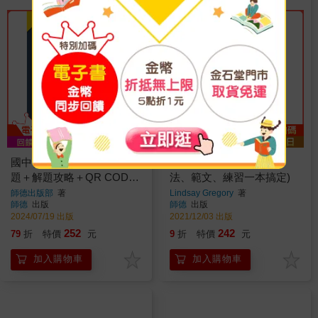
國中會考英聽全真題庫(試
國中英語文法與寫作(文
題＋解題攻略＋QR CODE
法、範文、練習一本搞定)
音檔)
師德出版部
著
Lindsay Gregory
著
師德
出版
師德
出版
2024/07/19 出版
2021/12/03 出版
252
242
79
折
特價
元
9
折
特價
元
加入購物車
加入購物車