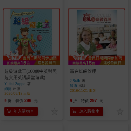
超級遊戲王(100個中英對照
贏在班級管理
超實用英語課堂遊戲)
J Roth
著
Yi-Hui Zappe
著
師德
出版
師德
出版
2016/11/21 出版
2020/09/18 出版
296
297
9
折
特價
元
9
折
特價
元
加入購物車
加入購物車