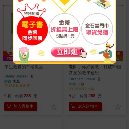
學生最愛的幸福教室
老師，你好會教：打破20個
常見的教學迷思
Danny Brassell
著
Elizabeth Breaux
著
師德
出版
師德
出版
2013/04/19 出版
2012/06/11 出版
288
288
9
折
特價
元
9
折
特價
元
加入購物車
加入購物車