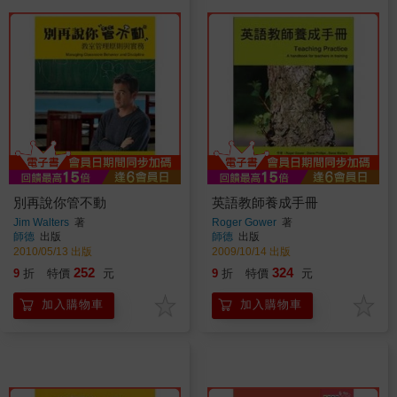
別再說你管不動
英語教師養成手冊
Jim Walters
著
Roger Gower
著
師德
出版
師德
出版
2010/05/13 出版
2009/10/14 出版
252
324
9
折
特價
元
9
折
特價
元
加入購物車
加入購物車