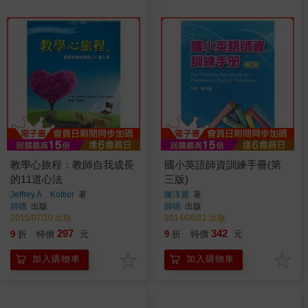
教學心旅程：教師自我成長
國小英語師資訓練手冊(第
的11道心法
三版)
Jeffrey A．Kottler
著
陳淳麗
著
師德
出版
師德
出版
2015/07/10 出版
2014/06/21 出版
297
342
9
折
特價
元
9
折
特價
元
加入購物車
加入購物車