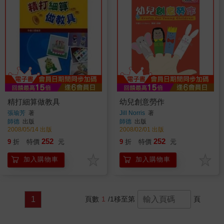
精打細算做教具
幼兒創意勞作
張瑜芳
著
Jill Norris
著
師德
出版
師德
出版
2008/05/14 出版
2008/02/01 出版
252
252
9
折
特價
元
9
折
特價
元
加入購物車
加入購物車
1
頁數
1
/1
移至第
頁