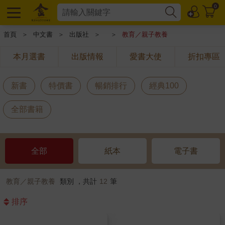
0
首頁
＞
中文書
＞
出版社
＞
＞
教育／親子教養
本月選書
出版情報
愛書大使
折扣專區
新書
特價書
暢銷排行
經典100
全部書籍
全部
紙本
電子書
教育／親子教養
類別 ，共計
12
筆
排序