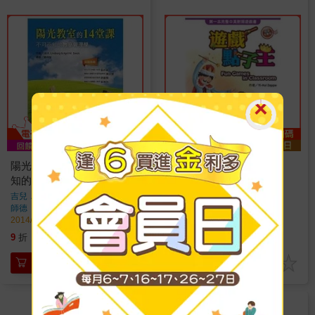
陽光教室的14堂課：不可不
遊戲點子王(超值加量版)
知的教室管理學
Yi Hui Zappe
著
吉兒．林柏格
著
師德
出版
師德
出版
2013/07/10 出版
2014/05/21 出版
297
269
9
折
特價
元
9
折
特價
元
加入購物車
加入購物車