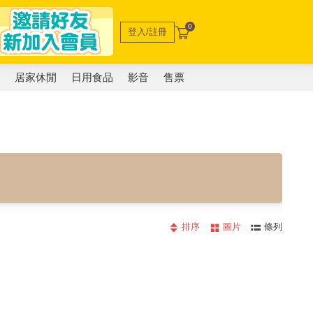
0
登入/註冊
電
居家休閒
日用食品
影音
售票
排序
圖片
條列