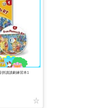
RT 字母拼讀讀劇練習本1