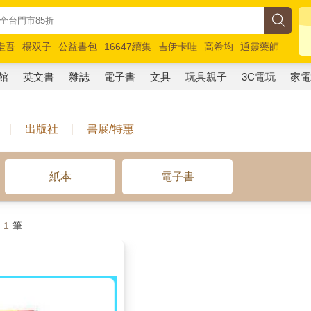
圭吾
楊双子
公益書包
16647續集
吉伊卡哇
高希均
通靈藥師
路邊攤新作
馬斯克
玩具總動員5
超慢跑
館
英文書
雜誌
電子書
文具
玩具親子
3C電玩
家
出版社
書展/特惠
紙本
電子書
計
1
筆