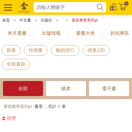
0
首頁
＞
中文書
＞
出版社
＞
＞
發音教學系列pt
本月選書
出版情報
愛書大使
折扣專區
新書
特價書
暢銷排行
經典100
全部書籍
全部
紙本
電子書
發音教學系列pt
書系 ，共計
0
筆
排序