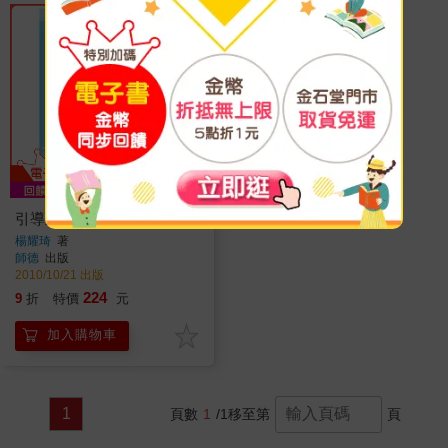
引導式英文寫作（教師本）
楊耀琦
著
師德
出版
2010/10/21 出版
224
9
折
特價
元
加入購物車
1
頁數
1
/1
移至第
頁