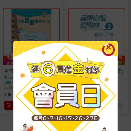
英語童詩練習本2(書＋1CD)
英語童詩練習本2(教師手冊)
Timothy Rasinski
著
Timothy Rasinski
著
師德
出版
師德
出版
2011/11/21 出版
2011/11/21 出版
216
108
9
折
特價
元
9
折
特價
元
加入購物車
加入購物車