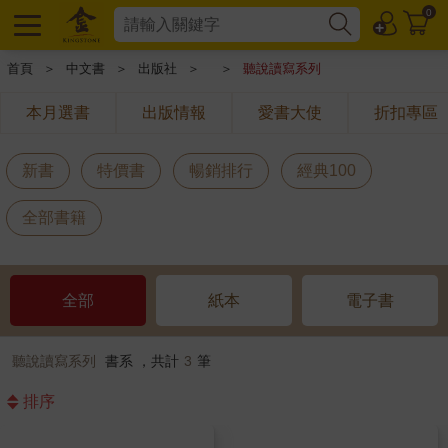
0
首頁
＞
中文書
＞
出版社
＞
＞
聽說讀寫系列
本月選書
出版情報
愛書大使
折扣專區
新書
特價書
暢銷排行
經典100
全部書籍
全部
紙本
電子書
聽說讀寫系列
書系 ，共計
3
筆
排序