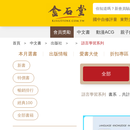
國中自修評量
東野
唯紅花綻放
奧德賽
會員獎勵
中文書
動漫ACG
親子
首頁
＞
中文書
＞
出版社
＞
＞
語言學習系列
本月選書
出版情報
愛書大使
折扣專區
新書
全部
特價書
暢銷排行
語言學習系列
書系 ，共
經典100
全部書籍