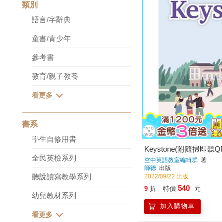
類別
語言/字辭典
童書/青少年
參考書
教育/親子教養
書系
學生自修用書
Keystone(附隨掃即聽Q
全民英檢系列
空中英語教室編輯群
著
師德
出版
聽說讀寫教學系列
2022/09/22 出版
540
9
折
特價
元
幼兒教材系列
加入購物車