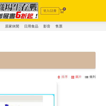
0
登入/註冊
電
居家休閒
日用食品
影音
售票
排序
圖片
條列