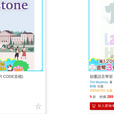
R CODE音檔)
顛覆語言學習：
Tim Murphey
著
師德
出版
2005/07/01 出版
269
9
折
特價
加入購物