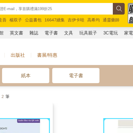
圭吾
楊双子
公益書包
16647續集
吉伊卡哇
高希均
通靈藥師
路邊攤新作
馬斯克
玩具總動員5
超慢跑
館
英文書
雜誌
電子書
文具
玩具親子
3C電玩
家
出版社
書展/特惠
紙本
電子書
計
2
筆