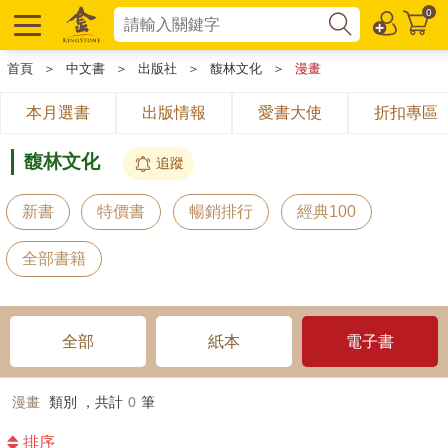
0
首頁
＞
中文書
＞
出版社
＞
馥林文化
＞
漫畫
本月選書
出版情報
愛書大使
折扣專區
馥林文化
追蹤
新書
特價書
暢銷排行
經典100
全部書籍
全部
紙本
電子書
漫畫
類別 ，共計
0
筆
排序